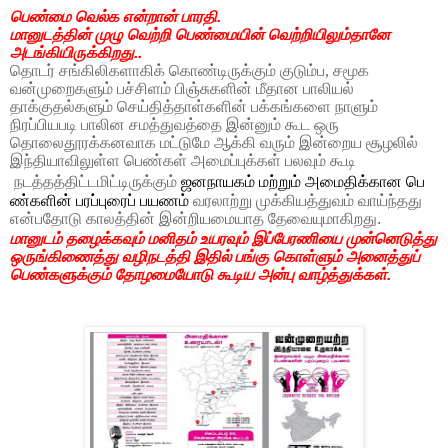
பெண்மை வெல்க என்றான் பாரதி.
மானுடத்தின் முழு வெற்றி பெண்மையின் வெற்றியிலும்தானே
அடங்கியிருக்கிறது..
தொடர் சங்கிலிகளாகிக் கொண்டிருக்கும் குடும்ப, சமூக
வன்முறைகளும் பச்சிளம் பிஞ்சுகளின் மீதான பாலியல்
தாக்குதல்களும் செய்தித்தாள்களின் பக்கங்களை நாளும்
நிரப்பியபடி பாலின சமத்துவத்தை இன்னும் கூட ஒரு
தொலைதூரக்கனவாக மட்டுமே ஆக்கி வரும்
இன்றைய சூழலில்
இந்தியாவிலுள்ள பெண்கள் அமைப்புக்கள் பலவும் கூடி
நடத்தத்திட்டமிட்டிருக்கும்
ஜனநாயகம்
மற்றும்
அமைதிக்கான
பெ
ண்களின்
பரப்புரைப்
பயணம்
வரலாற்று முக்கியத்துவம் வாய்ந்தது
என்பதோடு காலத்தின் இன்றியமையாத தேவையுமாகிறது.
மானுடம் தழைக்கவும் மனிதம் உயரவும்
இப்பேரணியை முன்னெடுத்து
ஒருங்கிணைத்து வழிநடத்தி இதில் பங்கு கொள்ளும் அனைத்துப்
பெண்களுக்கும் தோழமையோடு கூடிய அன்பு வாழ்த்துக்கள்.