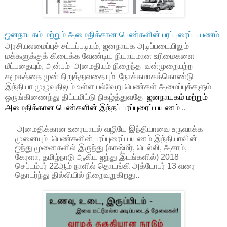
ஜனநாயகம்
மற்றும்
அமைதிக்கான
பெண்களின்
பரப்புரைப்
பயணம்
அரசியலமைப்புச்
சட்டப்படியும்
,
ஜனநாயக அடிப்படையிலும்
மக்களுக்குக்
கிடைக்க
வேண்டிய
நியாயமான உரிமைகளை
மீட்பதையும்
,
அன்பும்
அமைதியும் நிறைந்த
வன்முறையற்ற
சமூகத்தை
முன்
நிறுத்துவதையும்
நோக்கமாகக்கொண்டு
இந்தியா
முழுவதிலும்
உள்ள
பல்வேறு பெண்கள்
அமைப்புக்களும்
ஒருங்கிணைந்து திட்டமிட்டு நிகழ்த்துவதே
ஜனநாயகம்
மற்றும்
அமைதிக்கான
பெண்களின்
இந்தப் பரப்புரைப்
பயணம்
..
அமைதிக்கான
உரையாடல்
வழியே
இந்தியாவை
உருவாக்க
முனையும்
பெண்களின்
பரப்புரைப்
பயணம்
இந்தியாவின்
ஐந்து
முனைகளில்
இருந்து
(
காஷ்மீர்
,
டெல்லி
,
அசாம்
,
கேரளா
,
தமிழ்நாடு
ஆகிய
ஐந்து
இடங்களில்)
2018
செப்டம்பர்
22ஆம் நாளில்
தொடங்கி
அக்டோபர்
13
வரை
தொடர்ந்து தில்லியில் நிறைவுறுகிறது..