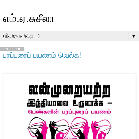
எம்.ஏ.சுசீலா
▼
19.9.18
பரப்புரைப் பயணம் வெல்க!