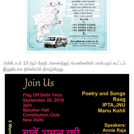
அக்டோபர்
13
ஆம்
தேதி
அனைத்துப் பெண்களின்
மாபெரும்
கூட்டம்
இறுதியாக தில்லியில் நிகழ்கிறது
.