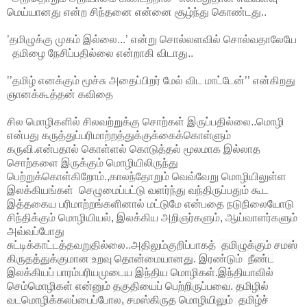
மெய்யானது என்ற சிந்தனை என்னை சூழ்ந்து கொண்டது..
’தமிழுக்கு முகம் இல்லை...’ என்று சொல்லளவில் சொல்வதாலேயே
தமிழை நேசிப்பதில்லை என்றாகி விடாது..
’’தமிழ் எனக்கும் மூச்சு அதைப்பிறர் மேல் விட மாட்டேன்’’ என்கிறது
ஞானக்கூத்தன் கவிதை
சில மொழிகளில் சிலவற்றுக்கு சொற்கள் இருப்பதில்லை..
மொழி
என்பது கருத்துப்பரிமாற்றத்துக்குக்கைக்கொள்ளும்
கருவி.என்பதால் கொள்ளல் கொடுத்தல் மூலமாக இல்லாத
சொற்களை இருக்கும் மொழியிலிருந்து
பெற்றுக்கொள்கிறோம்.,
காலந்தோறும் வெவ்வேறு மொழியிலுள்ள
இலக்கியங்கள் செழுமைப்பட்டு வளர்ந்து வந்திருப்பதும் கூட
இத்தகைய பரிமாற்றங்களினால் மட்டுமே என்பதை நடுநிலையோடு
சிந்திக்கும் மொழியியல், இலக்கிய அறிஞர்களும், ஆய்வாளர்களும்
அவ்வப்போது
சுட்டிக்காட்டத்தவறுதில்லை..
அதிலும்குறிப்பாகத்
தமிழுக்கும்
சமஸ்
கிருதத்துக்குமான
உறவு
தொன்மையானது
.
இரண்டும்
நீண்ட
இலக்கியப்
பாரம்பரியமுடைய
இந்திய
மொழிகள்
.
இந்தியாவில்
செம்மொழிகள்
என்னும்
தகுதியைப்
பெற்றிருப்பவை. தமிழில்
வடமொழிக்கலப்பைப்போல,
சமஸ்கிருத
மொழியிலும்
தமிழ்ச்