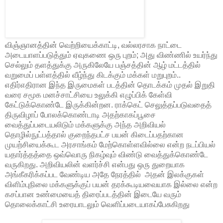
விஞ்ஞானத்தின் வெற்றியைக்காட்டி, வல்லரசாக நாட்டை
அடையாளப்படுத்தும் ஏவுகணை ஒரு புறம்; அது விண்ணில் உயர்ந்து
செல்லும் தளத்துக்கு அருகிலேயே பஞ்சத்தின் ஆழ் மட்டத்தில்
வறுமைப் பள்ளத்தில் வீழ்ந்து கிடக்கும் மக்கள் மறுபுறம்..
எதிர்எதிரான இந்த இருமைகள் படத்தின் தொடக்கம் முதல் இறுதி
வரை சமூக மனச்சாட்சியை உலுக்கி எழுப்பிக் கேள்வி
கேட்டுக்கொண்டே இருக்கின்றன. ராக்கெட் செலுத்தப்படுவதைத்
திருவிழாப் போலக்கொண்டாடி அதற்காகப்பூசை
வைத்துப்படையலிடும் மக்களுக்கு அந்த அறிவியல்
தொழில்நுட்பத்தால் குறைந்தபட்ச பயன் கிடைப்பதற்கான
முயற்சியைக்கூட அரசாங்கம் மேற்கொள்ளவில்லை என்ற நடப்பியல்
யதார்த்தத்தை ஒவ்வொரு நிகழ்வும் விண்டு வைத்துக்கொண்டே
வருகிறது. அறிவியலின் வளர்ச்சி என்பது ஒரு துறையாக
அங்கீகரிக்கப்பட வேண்டிய அதே நேரத்தில்
அதன் இலக்குகள்
விளிம்புநிலை மக்களுக்குப் பயன் தரக்கூடியவையாக இல்லை என்ற
கசப்பான உண்மையைத் திரைப்படத்தின் இடையே வரும்
தொலைக்காட்சி உரையாடலும் வெளிப்படையாகப்பேசுகிறது