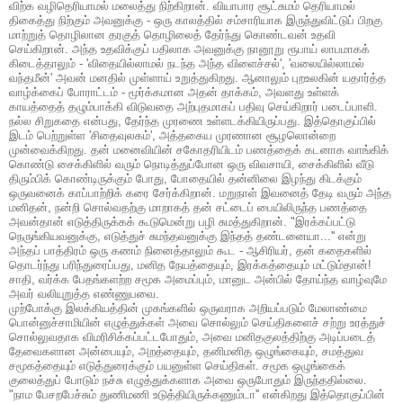
விற்க வழிதெரியாமல் மலைத்து நிற்கிறான். வியாபார சூட்சுமம் தெரியாமல்
திகைத்து நிற்கும் அவனுக்கு - ஒரு காலத்தில் சம்சாரியாக இருந்துவிட்டுப் பிறகு
மாற்றுத் தொழிலான தரகுத் தொழிலைத் தேர்ந்து கொண்டவன் உதவி
செய்கிறான். அந்த உதவிக்குப் பதிலாக அவனுக்கு நானூறு ரூபாய் லாபமாகக்
கிடைத்தாலும் - 'விதையில்லாமல் நடந்த அந்த விளைச்சல்', 'வலையில்லாமல்
வந்தமீன்' அவன் மனதில் முள்ளாய் உறுத்துகிறது. ஆனாலும் புறஉலகின் யதார்த்த
வாழ்க்கைப் போராட்டம் - மூர்க்கமான அதன் தாக்கம், அவளது உள்ளக்
காயத்தைத் தழும்பாக்கி விடுவதை அற்புதமாகப் பதிவு செய்கிறார் படைப்பாளி.
நல்ல சிறுகதை என்பது, தேர்ந்த முரணை உள்ளடக்கியிருப்பது. இத்தொகுப்பில்
இடம் பெற்றுள்ள 'சிதைவுலகம்', அத்தகைய முரணான சூழலொன்றை
முன்வைக்கிறது. தன் மனைவியின் சகோதரியிடம் பணத்தைக் கடனாக வாங்கிக்
கொண்டு சைக்கிளில் வரும் நொடித்துப்போன ஒரு விவசாயி, சைக்கிளில் வீடு
திரும்பிக் கொண்டிருக்கும் போது, போதையில் தன்னிலை இழந்து கிடக்கும்
ஒருவனைக் காப்பாற்றிக் கரை சேர்க்கிறான். மறுநாள் இவனைத் தேடி வரும் அந்த
மனிதன், நன்றி சொல்வதற்கு மாறாகத் தன் சட்டைப் பையிலிருந்த பணத்தை
அவன்தான் எடுத்திருக்கக் கூடுமென்று பழி சுமத்துகிறான். "இரக்கப்பட்டு
நெருங்கியவனுக்கு, எடுத்துச் சுமந்தவனுக்கு இந்தத் தண்டனையா...'' என்று
அந்தப் பாத்திரம் ஒரு கணம் நினைத்தாலும் கூட - ஆசிரியர், தன் கதைகளில்
தொடர்ந்து பரிந்துரைப்பது, மனித நேயத்தையும், இரக்கத்தையும் மட்டும்தான்!
சாதி, வர்க்க பேதங்களற்ற சமூக அமைப்பும், மானுட அன்பில் தோய்ந்த வாழ்வுமே
அவர் வலியுறுத்த எண்ணுபவை.
முற்போக்கு இலக்கியத்தின் முகங்களில் ஒருவராக அறியப்படும் மேலாண்மை
பொன்னுச்சாமியின் எழுத்துக்கள் அவை சொல்லும் செய்திகளைச் சற்று உரத்துச்
சொல்லுவதாக விமரிசிக்கப்பட்டபோதும், அவை மனிதகுலத்திற்கு அடிப்படைத்
தேவைகளான அன்பையும், அறத்தையும், தனிமனித ஒழுங்கையும், சமத்துவ
சமூகத்தையும் எடுத்துரைக்கும் பயனுள்ள செய்திகள். சமூக ஒழுங்கைக்
குலைத்துப் போடும் நச்சு எழுத்துக்களாக அவை ஒருபோதும் இருந்ததில்லை.
"நாம பேசறபேச்சும் துணிமணி உடுத்தியிருக்கணும்டா'' என்கிறது இத்தொகுப்பின்