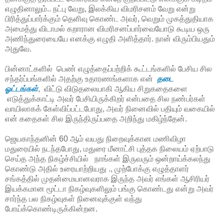
எழுதினாலும்.. நட்பு வேறு, இலக்கிய விமரிசனம் வேறு என்று
பிரித்துப்பார்க்கும் தெளிவு கொண்ட அவர், வெறும் முகத்துதியாக
அமைத்து விடாமல் கறாரான விமரிசனப்பார்வையோடு கூடிய ஒரு
அணிந்துரையையே எனக்கு எழுதி அளித்தார். நான் விரும்பியதும்
அதுவே.
பின்னாட்களில் பெண் எழுத்தைப்பற்றிக் கூட்டங்களில் பேசிய சில
சந்தர்ப்பங்களில் அதற்கு உதாரணங்களாக என்
தடை
ஓட்டங்கள்
, விட்டு விடுதலையாகி ஆகிய சிறுகதைகளை
எடுத்துக்காட்டி அவர் பேசியிருக்கிறர் என்பதை சில நண்பர்கள்
வாயிலாகக் கேள்விப்பட்டபோது, அவர் நினைவில் பதியும் வகையில்
என் கதைகள் சில இருந்திருப்பதை அறிந்து மகிழ்ந்தேன்.
ஜெயகாந்தனின் 60 ஆம் வயது நிறைவுக்கான மணிவிழா
மதுரையில் நடந்தபோது, மதுரை மீனாட்சி புத்தக நிலையம் ஏற்பாடு
செய்த அந்த நிகழ்ச்சியில் நாங்கள் இருவரும் ஒன்றாய்க்கலந்து
கொண்டு அதில் உரையாற்றியது ., முற்போக்கு எழுத்தாளர்
சங்கத்தில் முதன்மையானவராக இருந்த அவர் எங்கள் ஆசிரியர்
இயக்கமான மூட்டா நிகழ்வுகளிலும் பங்கு கொண்டது என்று அவர்
சார்ந்த பல நிகழ்வுகள் நினைவுக்குள் வந்து
போய்க்கொண்டிருக்கின்றன.