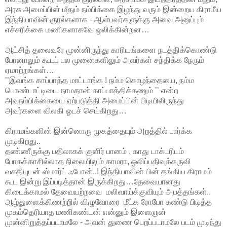
அரசு அமைப்பின் மீதும் நம்பிக்கை இழந்து வரும் இன்றைய கிராமீய
இந்தியாவின் குரல்களாக - ஆள்பவர்களுக்கு
அவை
அனுப்பும்
எச்சரிக்கை மணிகளாகவே
ஒலிக்கின்றன…
ஆட்சித் தலைவரே முன்னிருந்து காரியங்களை நடத்திக்கொண்டு
போனாலும் கூடப் பல முனைகளிலும் அவர்கள் சந்திக்க நேரும்
ஏமாற்றங்கள்…
’’இவங்க காப்பாத்த மாட்டாங்க ! நம்ம கொழந்தையை, நம்ம
பொண்டாட்டியை நாமதான் காப்பாத்திக்கணும் ’’ என்ற
அவநம்பிக்கையை ஏற்படுத்தி அமைப்பின் பிடியிலிருந்து
அவர்களை விலகி ஓடச் செய்கிறது…
கிராமங்களின் இன்னொரு முகத்தையும்
அறத்தில் பார்க்க
முடிகிறது..
தண்ணீருக்கு பதிலாகக் குளிர் பானம் ,
காது டாக்டரிடம்
போகக்காசில்லாத நிலையிலும் காமரா,
ஒலிப்பதிவுக்கருவி
வசதியுடன் ஸ்மார்ட் ஃபோன்..!
இந்தியாவின் பின் தங்கிய கிராமம்
கூட இன்று இப்படித்தான் இருக்கிறது…தேவையானது
கிடைக்காமல் தேவையற்றவை
மலிவாய்க்குவியும் அபத்தங்கள்..
ஆழ்துளைக்கிணற்றில் விழுவோரை மீட்க ரோபோ கண்டு பிடித்த
முகம்தெரியாத மணிகண்டன் என்னும் இளைஞன்
முன்னிறுத்தப்படாமலே - அவன் துணை பெறப்படாமலே படம் முடிந்து