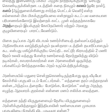
வைத்து இன்னொரு பக்கம்
அழுகி நாற்றமடிக்குமாறு
செய்து
கொண்டிருக்கின்றன. படத்தின் கதை நிகழும்
காலம்
[ஒரே நாள்],
களம்
[ஆழ்துளைக்கிணறு சார்ந்த பொட்டல் வெளி] என்ற
எல்லைகள் மிக மிகக்குறுகியவை என்றாலும் கூடப் பல வகையான
பரிமாணங்களோடு இவற்றைக் காட்ட முன் வந்ததற்காகவே
அறத்
தையும் இயக்குநர் கோபிநயினார் மற்றும் அவரது
குழுவினரையும்
பாராட்டவேண்டும்.
மிகை நடிப்பாக ஆகி விடாமல் உணர்ச்சியைத்
தன்வசப்படுத்தும்
அதிகாரியாக வாழ்ந்திருக்கும் நயன்தாரா படத்தின் தயாரிப்பாளரும்
கூட என்பது மகிழ்ச்சிக்குரிய செய்தி.. காட்டூர் கிராமத்தில் 2 மணி
நேரம் உலவி வந்தது போன்ற உணர்வைத் தோற்றுவித்து விடும்
நடிகர்கள், காமராக்காரர்கள் என அனைவரின் ஒருமித்த
பங்களிப்பும் சேர்ந்ததாகவே அறம் உருப்பெற்றிருக்கிறது.
அண்மையில் மதுரை சென்றுகொண்டிருந்தபோது
ஒரு வீடியோ
கோச்சில் பாகுபலி படம் போட்டார்கள். ‘’ எத்தனை தரம் பாத்தாதான்
என்ன,,அந்தப்படத்தையே
போடுங்க, போடுங்க’’ என்று அதற்கு
எழுந்த ஆரவாரக் குரல்கள் என்னை மனம் சலிக்க வைத்தன.
எத்தனை நந்தி விருதுகளையும்
தேசிய விருதுகளையும்
அள்ளிக்குவித்தாலும் இந்தியாவின் உண்மையான முகமாக
பாகுபலியை நிறுத்தி விட முடியுமா என்ன?