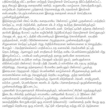
பறிகொடுத்து விட்டதாலோ மாற்றுத் தொழிலைச் செய்யுமாறு நிர்ப்பந்திக்கப்பட்ட
ஒரு சிலரும் இவரது கதைகளில் உண்டு. வறுமையே வாழ்வாக அமைந்தபோதும்,
வாழ்வியல் அறங்களை முற்றாகத் தொலைத்து விடாதவர்கள் இவர்கள்
என்பதையே பெரும்பான்மையான இவரது கதைகள் மையச் செய்தியாக
முன்னிறுத்துகின்றன.
இத்தொகுப்பின் மிகப் பெரிய கதையாகிய 'மின்சாரப் பூ'வின் முதன்மைப் பாத்திரம்
செந்தட்டி, சாதி அடுக்கில், தன்னை விடச் சற்று உயர்ந்த நிலையிலிருக்கும்
வீரபாண்டியுடன் நெருங்கிய நட்புக் கொண்டவன். செந்தட்டியின் தந்தை மின்சாரம்
தாக்கி இறந்து போகப் படிக்க வழியின்றி ஆடுமேய்க்கும் தொழிலைச் செய்துவரும்
அவனுடன், ஒரு கட்டத்தில் வீரபாண்டியும் இணைந்து கொள்கிறான். வயதில்
மூத்தவர்கள், சாதிப் பிரிவினைகளை அழுத்தமாக முன்வைத்தபோதும்
சிறுவனான செந்தட்டிக்குள் அது அதிர்ச்சிகரமான உண்மைகளை உட்செலுத்திய
போதும் - அவற்றாலெல்லாம் பாதிக்கப்படாத வகையில் அவர்களின் நட்புத்
தொடர்கிறது. ஆனாலும் தன் சாதியைச் சேர்ந்த எளிய பெண்ணொருத்தியின் மீது
இழைக்கப்பட்ட பாலியல் வன்முறைக்குத் தனது நண்பனே காரணமாக
இருந்திருக்கக் கூடுமோ என்று அவனுள் ஏற்படும் ஐயம், நண்பனுக்காக
விரிக்கப்படும் மின்சாரப் பொறி பற்றி அவனிடம் எச்சரிக்க விடாதபடி தடுத்து
விடுகிறது. அவனது தந்தையைப் போலவே நண்பனும் மின்சாரப் பூவுக்கு
இரையான பிறகுதான் அந்தப் பெண்ணின் வாழ்க்கைச் சீர்குலைவுக்கு நண்பன்
காரணமில்லை என்பது அவனுக்குத் தெரிய வருகிறது. குற்ற உணர்வின்
குமைச்சலால் மனநிலைப் பிறழ்வுக்கு ஆளாகி விடுகிறான் அவன். சாதிமுரண்,
வர்க்க முரண், பெண்மீதான சுரண்டல் ஆகிய அனைத்தையும் ஒருங்கிணைத்து
முன்வைக்கிறது இப்படைப்பு.
புறஉலகின் பொருளாதாரச் சிக்கல்களுக்கும், உள்மனச்சாட்சியின் உறுத்தலுக்கும்
இடையே சிக்கித் தவிக்கும் சாமானிய மனிதனின் போராட்டம் 'நீரில்லா மீன்'
என்றகதையில் எடுத்துரைக்கப்பட்டிருக்கிறது. மண்ணைப் பொன்னாக்கி
உலகத்திற்கே சோறுபோடும் ஒரு சம்சாரி (விவசாயி) - மண்ணைத் தவிர வேறு ஒரு
மண்ணும் தெரியாத ஒரு சம்சாரி, ஆட்டுச் சந்தைக்கு வந்து விட்டு ஆடுகளை