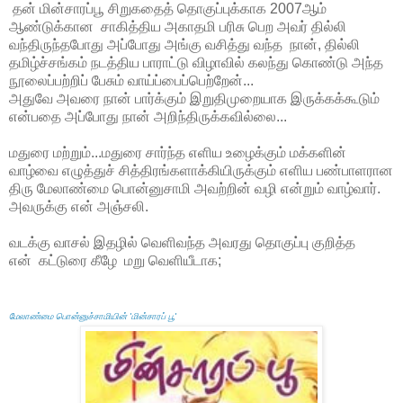
தன் மின்சாரப்பூ சிறுகதைத் தொகுப்புக்காக 2007ஆம்
ஆண்டுக்கான சாகித்திய அகாதமி பரிசு பெற அவர் தில்லி
வந்திருந்தபோது அப்போது அங்கு வசித்து வந்த நான், தில்லி
தமிழ்ச்சங்கம் நடத்திய பாராட்டு விழாவில் கலந்து கொண்டு அந்த
நூலைப்பற்றிப் பேசும் வாய்ப்பைப்பெற்றேன்...
அதுவே அவரை நான் பார்க்கும் இறுதிமுறையாக இருக்கக்கூடும்
என்பதை அப்போது நான் அறிந்திருக்கவில்லை...
மதுரை மற்றும்...மதுரை சார்ந்த எளிய உழைக்கும் மக்களின்
வாழ்வை எழுத்துச் சித்திரங்களாக்கியிருக்கும் எளிய பண்பாளரான
திரு மேலாண்மை பொன்னுசாமி அவற்றின் வழி என்றும் வாழ்வார்.
அவருக்கு என் அஞ்சலி.
வடக்கு வாசல் இதழில் வெளிவந்த அவரது தொகுப்பு குறித்த
என் கட்டுரை கீழே மறு வெளியீடாக;
மேலாண்மை பொன்னுச்சாமியின் 'மின்சாரப் பூ'