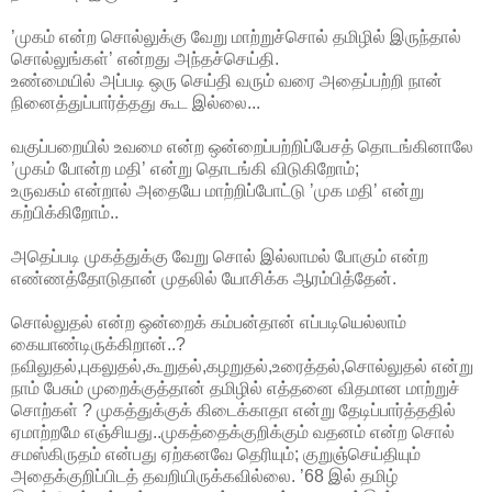
’முகம் என்ற சொல்லுக்கு வேறு மாற்றுச்சொல் தமிழில் இருந்தால்
சொல்லுங்கள்’ என்றது அந்தச்செய்தி.
உண்மையில் அப்படி ஒரு செய்தி வரும் வரை அதைப்பற்றி நான்
நினைத்துப்பார்த்தது கூட இல்லை...
வகுப்பறையில் உவமை என்ற ஒன்றைப்பற்றிப்பேசத் தொடங்கினாலே
’முகம் போன்ற மதி’ என்று தொடங்கி விடுகிறோம்;
உருவகம் என்றால் அதையே மாற்றிப்போட்டு ’முக மதி’ என்று
கற்பிக்கிறோம்..
அதெப்படி முகத்துக்கு வேறு சொல் இல்லாமல் போகும் என்ற
எண்ணத்தோடுதான் முதலில் யோசிக்க ஆரம்பித்தேன்.
சொல்லுதல் என்ற ஒன்றைக் கம்பன்தான் எப்படியெல்லாம்
கையாண்டிருக்கிறான்..?
நவிலுதல்,புகலுதல்,கூறுதல்,கழறுதல்,உரைத்தல்,சொல்லுதல் என்று
நாம் பேசும் முறைக்குத்தான் தமிழில் எத்தனை விதமான மாற்றுச்
சொற்கள் ? முகத்துக்குக் கிடைக்காதா என்று தேடிப்பார்த்ததில்
ஏமாற்றமே எஞ்சியது..முகத்தைக்குறிக்கும் வதனம் என்ற சொல்
சமஸ்கிருதம் என்பது ஏற்கனவே தெரியும்; குறுஞ்செய்தியும்
அதைக்குறிப்பிடத் தவறியிருக்கவில்லை.
’68 இல் தமிழ்