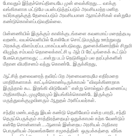
போவதும் இந்தச்செய்தியையே முன் வைக்கிறது… வாக்கு
வங்கிகளாக மட்டுமே பயன்படுத்தப்படும் அவசியமற்ற மனித
உயிர்களுக்குத் தேவைப்படும் அவசியமான ஆராய்ச்சிகள் என்றுமே
கண்டுகொள்ளப்படுவதில்லை.
பின்னணியில் இருக்கும் காலிக்குடங்களை கவனமாய் மறைத்தபடி
வறண்ட வயல்வெளியில் போலியோ சொட்டுமருந்து ஊற்றுவது
அரசுக்கு விளம்பரப்படமாகப்பயன்படுவது, துளைக்கிணற்றில் சிறுமி
விழுந்த சம்பவம் தொலைக்காட்சி டி ஆர் பி ரேட்டிங்கைக் கூட்டும்
பேசுபொருளாவது; …என்று படம் நெடுகிலும் பல தரப்புக்களின்
மீதான விமரிசனம் வந்து கொண்டே இருக்கிறது,
ஆட்சித் தலைவரைத் தவிரப் பிற அனைவரையுமே
எதிர்மறை
மாதிரிகளாகக்
காட்டிக்கொண்டிருக்காமல் ’’விஷக்கிணறாக
இருந்தால் கூட இறங்கி விடுவேன்’’ என்று சொல்லும் தீயணைப்பு
அதிகாரியும், முழுநேரமும் இயங்கிக்கொண்டே இருக்கும்
மருத்துவக்குழுவினரும்
ஆறுதல் அளிப்பவர்கள்.
சந்திர மண்டலத்து இயல் கண்டு தெளிவோம் என்ற
பாரதி, சந்தி
தெருப்பெருக்கும் சாத்திரத்தையும் ஒதுக்காமல் கற்க வேண்டும்
என்றே சொன்னான்…ஆனால் இன்றைய அரசியல் அதிகார
பொருளியல் அவலங்களோ சமூகத்தின்
ஒருபக்கத்தை
வீங்க