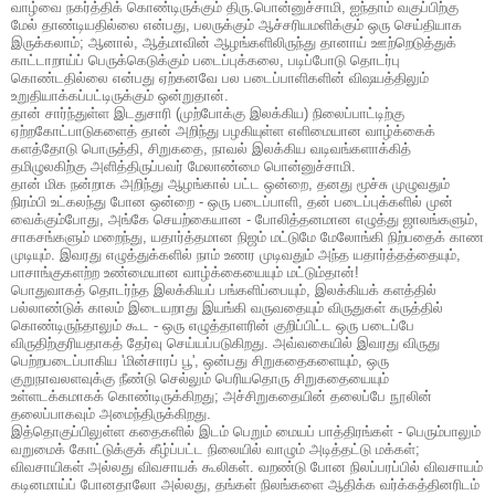
வாழ்வை நகர்த்திக் கொண்டிருக்கும் திரு.பொன்னுச்சாமி, ஐந்தாம் வகுப்பிற்கு
மேல் தாண்டியதில்லை என்பது, பலருக்கும் ஆச்சரியமளிக்கும் ஒரு செய்தியாக
இருக்கலாம்; ஆனால், ஆத்மாவின் ஆழங்களிலிருந்து தானாய் ஊற்றெடுத்துக்
காட்டாறாய்ப் பெருக்கெடுக்கும் படைப்புக்கலை, படிப்போடு தொடர்பு
கொண்டதில்லை என்பது ஏற்கனவே பல படைப்பாளிகளின் விஷயத்திலும்
உறுதியாக்கப்பட்டிருக்கும் ஒன்றுதான்.
தான் சார்ந்துள்ள இடதுசாரி (முற்போக்கு இலக்கிய) நிலைப்பாட்டிற்கு
ஏற்றகோட்பாடுகளைத் தான் அறிந்து பழகியுள்ள எளிமையான வாழ்க்கைக்
களத்தோடு பொருத்தி, சிறுகதை, நாவல் இலக்கிய வடிவங்களாக்கித்
தமிழுலகிற்கு அளித்திருப்பவர் மேலாண்மை பொன்னுச்சாமி.
தான் மிக நன்றாக அறிந்து ஆழங்கால் பட்ட ஒன்றை, தனது மூச்சு முழுவதும்
நிரம்பி உட்கலந்து போன ஒன்றை - ஒரு படைப்பாளி, தன் படைப்புக்களில் முன்
வைக்கும்போது, அங்கே செயற்கையான - போலித்தனமான எழுத்து ஜாலங்களும்,
சாகசங்களும் மறைந்து, யதார்த்தமான நிஜம் மட்டுமே மேலோங்கி நிற்பதைக் காண
முடியும். இவரது எழுத்துக்களில் நாம் உணர முடிவதும் அந்த யதார்த்தத்தையும்,
பாசாங்குகளற்ற உண்மையான வாழ்க்கையையும் மட்டும்தான்!
பொதுவாகத் தொடர்ந்த இலக்கியப் பங்களிப்பையும், இலக்கியக் களத்தில்
பல்லாண்டுக் காலம் இடையறாது இயங்கி வருவதையும் விருதுகள் கருத்தில்
கொண்டிருந்தாலும் கூட - ஒரு எழுத்தாளரின் குறிப்பிட்ட ஒரு படைப்பே
விருதிற்குரியதாகத் தேர்வு செய்யப்படுகிறது. அவ்வகையில் இவரது விருது
பெற்றபடைப்பாகிய 'மின்சாரப் பூ', ஒன்பது சிறுகதைகளையும், ஒரு
குறுநாவலளவுக்கு நீண்டு செல்லும் பெரியதொரு சிறுகதையையும்
உள்ளடக்கமாகக் கொண்டிருக்கிறது; அச்சிறுகதையின் தலைப்பே நூலின்
தலைப்பாகவும் அமைந்திருக்கிறது.
இத்தொகுப்பிலுள்ள கதைகளில் இடம் பெறும் மையப் பாத்திரங்கள் - பெரும்பாலும்
வறுமைக் கோட்டுக்குக் கீழ்ப்பட்ட நிலையில் வாழும் அடித்தட்டு மக்கள்;
விவசாயிகள் அல்லது விவசாயக் கூலிகள். வறண்டு போன நிலப்பரப்பில் விவசாயம்
கடினமாய்ப் போனதாலோ அல்லது, தங்கள் நிலங்களை ஆதிக்க வர்க்கத்தினரிடம்