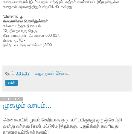
கதையொன்றில் இடம்பெறும் பாத்திரம். அந்தக் கண்ணியம் இந்நூலிலுள்ள
கதைகள் அனைத்திலும் விரவிக் கிடக்கிறது.
'மின்சாரப் பூ'
மேலாண்மை பொன்னுச்சாமி
கங்கை புத்தக நிலையம்
13, தீனதயாளு தெரு
தியாகராயநகர், சென்னை-600 017.
விலை ரூ.70/-
நன்றி: 'வடக்கு வாசல்'-மார்ச்'09
நேரம்
8.11.17
கருத்துகள் இல்லை:
பகிர்
7.11.17
முகமும் வாயும்...
அ
ண்மையில்
முகம் தெரியாத ஒரு நபரிடமிருந்து
குறுஞ்செய்தி
ஒன்று வந்தது
[
எண் மட்டுமே இருந்தது....
குறிக்கத் தவறியது
நானாகவும்இருக்கலாம்]