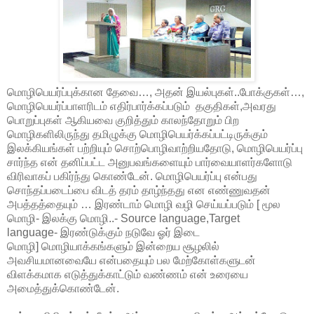
மொழிபெயர்ப்புக்கான தேவை…, அதன் இயல்புகள்..போக்குகள்…,
மொழிபெயர்ப்பாளரிடம் எதிர்பார்க்கப்படும்
தகுதிகள்,அவரது
பொறுப்புகள் ஆகியவை குறித்தும் காலந்தோறும் பிற
மொழிகளிலிருந்து தமிழுக்கு மொழிபெயர்க்கப்பட்டிருக்கும்
இலக்கியங்கள் பற்றியும் சொற்பொழிவாற்றியதோடு, மொழிபெயர்ப்பு
சார்ந்த என் தனிப்பட்ட அனுபவங்களையும் பார்வையாளர்களோடு
விரிவாகப் பகிர்ந்து கொண்டேன். மொழிபெயர்ப்பு என்பது
சொந்தப்படைப்பை விடத் தரம் தாழ்ந்தது என எண்ணுவதன்
அபத்தத்தையும் … இரண்டாம் மொழி வழி செய்யப்படும் [ மூல
மொழி- இலக்கு மொழி..-
Source language,Target
language-
இரண்டுக்கும் நடுவே ஓர் இடை
மொழி]
மொழியாக்கங்களும்
இன்றைய சூழலில்
அவசியமானவையே என்பதையும் பல மேற்கோள்களுடன்
விளக்கமாக எடுத்துக்காட்டும் வண்ணம் என் உரையை
அமைத்துக்கொண்டேன்.