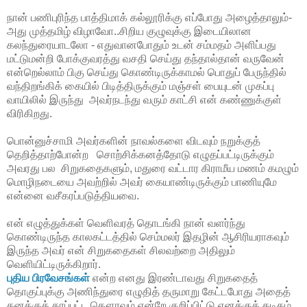
நான் பணிபுரிந்த பாத்திமாக் கல்லூரிக்கு எப்போது அழைத்தாலும்-
அது முத்தமிழ் விழாவோ..சிறிய குழுவுக்கு இடையிலான
கலந்துரையாடலோ - எதுவானபோதும் உடன் சம்மதம் அளிப்பது
மட்டுமன்றி போக்குவரத்து வசதி செய்து தந்தால்தான் வருவேன்
என்றெல்லாம் பிகு செய்து கொண்டிருக்காமல் பொதுப் பேருந்தில்
வந்திறங்கிக் கையில் பிடித்திருக்கும் மஞ்சள் பையுடன் முகப்பு
வாயிலில் இருந்து அவர்நடந்து வரும் காட்சி என் கண்ணுக்குள்
விரிகிறது.
பொன்னுச்சாமி அவர்களின் நாவல்களை விடவும் நறுக்குத்
தெறித்தாற்போன்ற சொற்சிக்கனத்தோடு எழுதப்பட்டிருக்கும்
அவரது பல சிறுகதைகளும், மதுரை வட்டார கிராமீய மணம் கமழும்
மொழிநடையை அவற்றில் அவர் கையாண்டிருக்கும் பாணியுமே
என்னை வசீகரப்படுத்தியவை.
என் எழுத்துக்கள் வெளிவரத் தொடங்கி நான் வளர்ந்து
கொண்டிருந்த காலகட்டத்தில் செம்மலர் இதழின் ஆசிரியராகவும்
இருந்த அவர் என் சிறுகதைகள் சிலவற்றை அதிலும்
வெளியிட்டிருக்கிறார்.
புதிய பிரவேசங்கள்
என்ற எனது இரண்டாவது சிறுகதைத்
தொகுப்புக்கு அணிந்துரை எழுதித் தருமாறு கேட்டபோது அதைத்
தனக்குத் தரப்பட்ட கௌரவம் என்றே குறிப்பிட்டு எனக்குக் கடிதம்