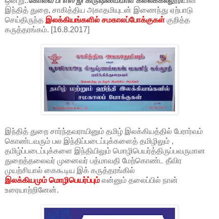
ஒன்று..
கோவை பி எஸ் ஜி கிருஷ்ணம்மாள் கலைக்கல்லூரி
யின்
இந்தித் துறை, சாகித்திய அகாதமியுடன் இணைந்து ஏற்பாடு
செய்திருந்த
இலக்கியங்களில் சமகாலப்போக்குகள்
குறித்த
கருத்தரங்கம். [16.8.2017]
இந்தித் துறை சார்ந்தவராயினும் தமிழ் இலக்கியத்தில் பேரார்வம்
கொண்டவரும் பல இந்திப்படைப்புக்களைத் தமிழிலும் ,
தமிழ்ப்படைப்புக்களை இந்தியிலும் மொழிபெயர்த்திருப்பவருமான
துறைத்தலைவர் முனைவர் பத்மாவதி மேற்கொண்ட தீவிர
முயற்சியால் கைகூடிய இக் கருத்தரங்கில்
இலக்கியமும் மொழிபெயர்ப்பும்
என்னும் தலைப்பில் நான்
உரையாற்றினேன்.