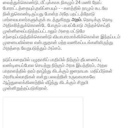
வைத்துக்கொண்டு, மீட்புக்காக நிகழும் 24 மணி நேரப்
போராட்டத்தையும்,தவிப்பையும் - - களத்தில் நாமும் கூடவே
நின்றுகொண்டிருப்பது போன்ற அதே பதட்டத்தோடு
பார்வையாளர்களுக்குக் கடத்துகிறது
அறம்.
நொடிக்கு நொடி
அதிகரித்துக்கொண்டே போகும் பரபரப்போடு அந்தச்செய்தி
முன்னிலைப்படுத்தப்பட்டாலும் அதை மட்டுமே
சந்தைப்படுத்திக்கொண்டு வியாபாரமாக்கிக்கொள்ள இந்தப்படம்
முனையவில்லை என்பதுதான் மற்ற வணிகப்படங்களிலிருந்து
அறத்தை வேறுபடுத்தும் அம்சம்.
நடுப்பாதையில் பழுதாகிப் பாதியில் நிற்கும் தீயணைப்பு
வண்டியைப்போல செயற்று நிற்கும் அரசு இயந்திரம், அதல
பாதாளத்தில் தரம் தாழ்ந்து கிடக்கும் ஜனநாயக
மதிப்பீடுகள்
அரசியல்வாதிகள் என்று பலவற்றின் உருவகமாகவே
ஆழ்துளைக்கிணற்றில் வீழ்ந்து கிடக்கும் சிறுமி
முன்னிறுத்தப்படுகிறாள்.