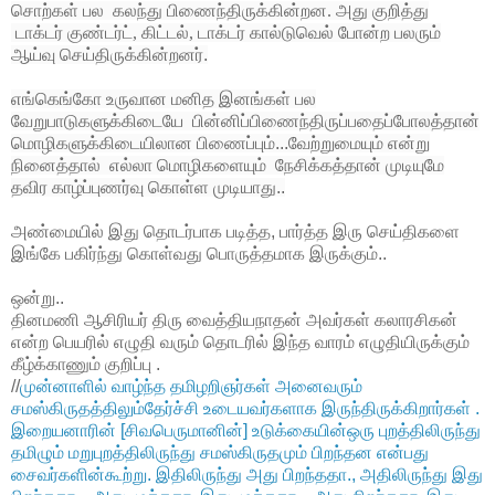
சொற்கள்
பல கலந்து பிணைந்திருக்கின்றன. அது
குறித்து
டாக்டர்
குண்டர்ட்
,
கிட்டல்
,
டாக்டர்
கால்டுவெல்
போன்ற பலரும்
ஆய்வு செய்திருக்கின்றனர்.
எங்கெங்கோ உருவான மனித இனங்கள் பல
வேறுபாடுகளுக்கிடையே பின்னிப்பிணைந்திருப்பதைப்போலத்தான்
மொழிகளுக்கிடையிலான பிணைப்பும்...வேற்றுமையும் என்று
நினைத்தால் எல்லா மொழிகளையும் நேசிக்கத்தான் முடியுமே
தவிர காழ்ப்புணர்வு கொள்ள முடியாது..
அண்மையில் இது தொடர்பாக படித்த, பார்த்த இரு செய்திகளை
இங்கே பகிர்ந்து கொள்வது பொருத்தமாக இருக்கும்..
ஒன்று..
தினமணி ஆசிரியர் திரு வைத்தியநாதன் அவர்கள் கலாரசிகன்
என்ற பெயரில் எழுதி வரும் தொடரில் இந்த வாரம் எழுதியிருக்கும்
கீழ்க்காணும் குறிப்பு .
//
முன்னாளில் வாழ்ந்த தமிழறிஞர்கள் அனைவரும்
சமஸ்கிருதத்திலும்தேர்ச்சி உடையவர்களாக இருந்திருக்கிறார்கள் .
இறையனாரின் [சிவபெருமானின்] உடுக்கையின்ஒரு புறத்திலிருந்து
தமிழும் மறுபுறத்திலிருந்து சமஸ்கிருதமும் பிறந்தன என்பது
சைவர்களின்கூற்று. இதிலிருந்து அது பிறந்ததா., அதிலிருந்து இது