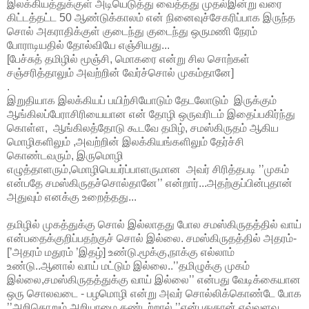
இலக்கியத்துக்குள் அடியெடுத்து வைத்தது முதல்இன்று வரை
கிட்டத்தட்ட 50 ஆண்டுக்காலம் என் நினைவுச்சேகரிப்பாக இருந்த
சொல் அகராதிக்குள் குடைந்து குடைந்து ஒருமணி நேரம்
போராடியதில் தோல்வியே எஞ்சியது...
[பேச்சுத் தமிழில் மூஞ்சி, மொகரை என்று சில சொற்கள்
சஞ்சரித்தாலும் அவற்றின் வேர்ச்சொல் முகம்தானே]
.
இறுதியாக இலக்கியப் பயிற்சியோடும் தேடலோடும் இருக்கும்
ஆங்கிலப்பேராசிரியையான என் தோழி ஒருவரிடம் இதைப்பகிர்ந்து
கொள்ள, ஆங்கிலத்தோடு கூடவே தமிழ், சமஸ்கிருதம் ஆகிய
மொழிகளிலும் ,அவற்றின் இலக்கியங்களிலும் தேர்ச்சி
கொண்டவரும், இருமொழி
எழுத்தாளரும்,மொழிபெயர்ப்பாளருமான அவர் சிரித்தபடி ’’முகம்
என்பதே சமஸ்கிருதச்சொல்தானே’’ என்றார்...அதற்குப்பின்புதான்
அதுவும் எனக்கு உறைத்தது...
தமிழில் முகத்துக்கு சொல் இல்லாதது போல சமஸ்கிருதத்தில் வாய்
என்பதைக்குறிப்பதற்குச் சொல் இல்லை. சமஸ்கிருதத்தில் அதரம்-
[’அதரம் மதுரம் ’இதழ்] உண்டு.மூக்கு,நாக்கு எல்லாம்
உண்டு..ஆனால் வாய் மட்டும் இல்லை..’’தமிழுக்கு முகம்
இல்லை,சமஸ்கிருதத்துக்கு வாய் இல்லை’’ என்பது வேடிக்கையான
ஒரு சொலவடை - பழமொழி என்று அவர் சொல்லிக்கொண்டே போக
’’
அறிதொறும் அறியாமை கண்டற்றால் ’’என்பதுதான் எவ்வளவு