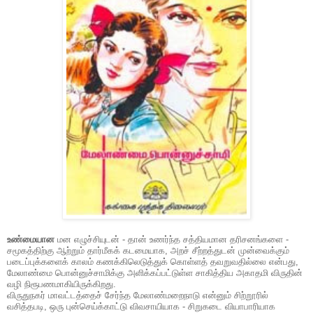
உண்மையான
மன எழுச்சியுடன் - தான் உணர்ந்த சத்தியமான தரிசனங்களை -
சமூகத்திற்கு ஆற்றும் தார்மீகக் கடமையாக, அறச் சீற்றத்துடன் முன்வைக்கும்
படைப்புக்களைக் காலம் கணக்கிலெடுத்துக் கொள்ளத் தவறுவதில்லை என்பது,
மேலாண்மை பொன்னுச்சாமிக்கு அளிக்கப்பட்டுள்ள சாகித்திய அகாதமி விருதின்
வழி நிரூபணமாகியிருக்கிறது.
விருதுநகர் மாவட்டத்தைச் சேர்ந்த மேலாண்மறைநாடு என்னும் சிற்றூரில்
வசித்தபடி, ஒரு புன்செய்க்காட்டு விவசாயியாக - சிறுகடை வியாபாரியாக