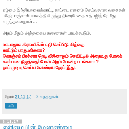
ஏழ்மை இந்தியாவைக்காட்டி நாட்டை ஏளனம் செய்வதான
வசைகள்
பதேர்பாஞ்சாலி காலத்திலிருந்து திரைமேதை சத்யஜித் ரே மீது
எழுந்தவைதான்…
அறம் மீதும் அத்தகைய கணைகள் பாயக்கூடும்.
மாயாஜால கிராஃபிக்ஸ் வழி செப்பிடு வித்தை
காட்டும்
பாகுபலிகளா?
கொஞ்சம் பிரச்சார நெடி வீசினாலும் செவிட்டில்
அறைவது போலக்
கசப்பான நிஜத்தைப்பேசும் அறம் போன்ற படங்களா.?
நாம் முடிவு செய்ய வேண்டிய நேரம் இது.
நேரம்
21.11.17
2 கருத்துகள்:
பகிர்
8.11.17
எளிமையின் மேலாண்மை