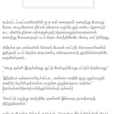
உயர்மட்டப்படிப்பாளிகளின் ஐ ஏ எஸ் கனவுகள் கலைந்து போவது
போல. கபடிவீரனாக நீச்சல் வீரனாக உருப்பெறும் எளிய ஆசையும்
கூட விளிம்புநிலை மக்களுக்குத் தொலைதூரக்கானலாகக்
கரைந்து போவதையும் படம் தொடக்கத்திலேயே கோடி காட்டுகிறது.
கிரேக்க நாடகங்களின் கோரஸ் போலக் காட்டூர் கிராமவாசிகளில்
ஓரிருவர் படம் நெடுக நையாண்டி விதைகளைத் தூவிக்கொண்டே
வருகின்றனர்..
’’ஊரு தள்ளி இருக்கிறது ஓட்டு கேக்கும்போது மட்டும் தெரியாது’’
’
’இந்தியா வல்லரசாயிடிச்சுப்பா…என்னா மாதிரி ஒரு புதுக்கருவி
கண்டு பிடிச்சிருக்காங்க பாருங்க குழந்தையை எடுக்க’’
[தாம்புக்கயிற்றைப்பார்த்துச்செய்யும் நக்கல்]
‘
’சொட்டு மருந்து ஊத்தியே தண்ணி இல்லாத தாகத்தைத்
தீத்துடுவாங்க’’
என்பது போன்ற அந்தக் குரல்கள்,
அரசாங்க இயந்திரத்தின் மீதும்,