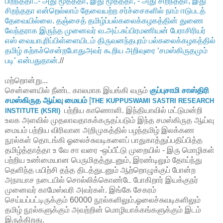
பிறந்ததா..- அது மூத்ததா, இது மூத்ததா, - அது சிறந்ததா, இது
சிறந்ததா என்றெல்லாம் தேவையற்ற சர்ச்சைகளில் நாம் ஈடுபடத்
தேவையில்லை. தஞ்சைத் தமிழ்ப்பல்கலைக்கழகத்தின் துணை
வேந்தராக இருந்த முனைவர் வ.அய்.சுப்பிரமணியன் பேராசிரியர்
எஸ் வையாபுரிப்பிள்ளையிடம் திருவனந்தபுரம் பல்கலைக்கழகத்தில்
தமிழ் கற்கச்சென்றபோதுஅவர் கூறிய அறிவுரை ‘சமஸ்கிருதமும்
படி’ என்பதுதான்.
//
மற்றொன்று...
சென்னையில் நீண்ட காலமாக இயங்கி வரும்
குப்புசாமி சாஸ்திரி
சமஸ்கிருத ஆய்வு மையம்
[
THE KUPPUSWAMI SASTRI RESEARCH
பற்றிய காணொளி. இந்தியாவில் மட்டுமன்றி
INSTITUTE (KSRI)
உலக அளவில் முதலாவதாகக்கருதப்படும் இந்த சமஸ்கிருத ஆய்வு
மையம் பற்றிய விரிவான அறிமுகத்தில் பழந்தமிழ் இலக்கண
நூல்கள் தொடங்கி ஓலைச்சுவடிகளைப் பாதுகாத்துப்பதிப்பித்த
தமிழ்த்தாத்தா உ வே சா வரை -ஒப்பீட்டு முறையில் - இரு மொழிகள்
பற்றிய உண்மையான பெருமிதத்துடனும், இரண்டிலும் தோய்ந்து
தெளிந்த பயிற்சி தந்த திடத்துடனும் ஆற்றொழுக்குப் போன்ற
அநாயாச நடையில் சொல்லிக்கொண்டே போகிறார் இயக்குநர்
முனைவர் காமேஸ்வரி அவர்கள். இங்கே சேகரம்
செய்யப்பட்டிருக்கும் 60000 நூல்களிலும்,ஓலைச்சுவடிகளிலும்
தமிழ் நூல்களுக்கும் அவற்றின் மொழியாக்கங்களுக்கும் இடம்
இருக்கிறது.