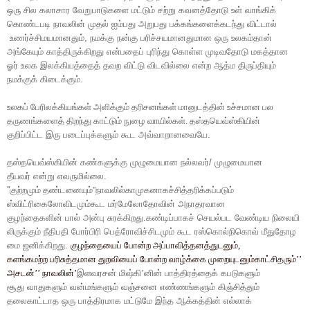
ஒரு
சில
கலாசார
வேறுபாடுகளை
மட்டும்
சற்று
கவனத்தோடு
உள்
வாங்கிக்
கொண்டபடி
நாவலின்
முதல்
ஐம்பது
அறுபது
பக்கங்களைக்கடந்து
விட்டால்
உணர்ச்சிமயமானதும்
,
நமக்கு
நன்கு
பரிச்சயமானதுமான
ஒரு
உலகம்தான்
அங்கேயும்
காத்திருக்கிறது
என்பதைப்
புரிந்து
கொள்ள
முடிவதோடு
மகத்தான
ஓர்
உலக
இலக்கியத்தைத்
தவற
விட்டு
விடவில்லை
என்ற
ஆத்ம
திருப்தியும்
நமக்குக்
கிடைக்கும்
.
உலகப்
பேரிலக்கியங்கள்
அளிக்கும்
தரிசனங்கள்
மானுடத்தின்
உச்சமான
பல
தருணங்களைத்
திறந்து
காட்டும்
நுழை
வாயில்கள்
.
தஸ்தயெவ்ஸ்கியின்
குறிப்பிட்ட
இரு
படைப்புக்களும்
கூட
அவ்வாறானவையே
.
தஸ்தயெவ்ஸ்கியின்
கண்களுக்கு
முழுமையான
நல்லவர்
/
முழுமையான
தீயவர்
என்று
எவருமில்லை
.
''
குற்றமும்
தண்டனையும்
''
நாவலில்காமுகனாகச்சித்தரிக்கப்படும்
ஸ்விட்ரிகைலோவிடமும்கூட
மர்மேலோதோவின்
அநாதரவான
குழந்தைகளின்
பால்
அன்பு
சுரக்கிறது
.
கண்டிப்பாகச்
செயல்பட
வேண்டிய
நிலையி
லிருக்கும்
நீதிபதி
போர்பிரி
பெத்ரோவிச்சிடமும்
கூட
ரஸ்கொல்நிகொவ்
மீதுதோழ
மை
ஜனிக்கிறது
.
குழந்தையைப்
போன்ற
அப்பாவித்தனத்துடனும்
,
களங்கமற்ற
பரிசுத்தமான
துறவியைப்
போன்ற
வாழ்க்கை
முறையுடனும்காட்சிதரும்
’’
அசடன்
’’
நாவலின்
’
இளவரசன்
மிஷ்கி
’
னின்
பாத்திரத்தைக்
கபடுகளும்
சூது
வாதுகளும்
வன்மங்களும்
வஞ்சனை
எண்ணங்களும்
கிஞ்சித்தும்
தலைகாட்டாத
ஒரு
பாத்திரமாக
மட்டுமே
இந்த
ஆக்கத்தின்
எல்லாக்