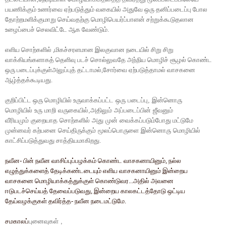
பயணிக்கும்
உணர்வை
ஏற்படுத்தும்
வகையில்
அதுவே
ஒரு
தனிப்படைப்பு
போல
தோற்றமளிக்குமாறு
செய்வதற்கு
மொழிபெயர்ப்பாளன்
சற்றுக்கூடுதலான
உழைப்பைச்
செலவிட்டே
ஆக
வேண்டும்
.
எளிய
சொற்களில்
,
மிகச்சரளமான
இலகுவான
நடையில்
சிறு
சிறு
வாக்கியங்களாகத்
தெளிவு
படச்
சொல்லுவதே
அந்நிய
மொழிச்
சூழல்
கொண்ட
ஒரு
படைப்புக்குள்அலுப்புத்
தட்டாமல்
,
சோர்வை
ஏற்படுத்தாமல்
வாசகனை
ஆழ்த்தக்கூடியது
.
குறிப்பிட்ட
ஒரு
மொழியில்
உருவாக்கப்பட்ட
ஒரு
படைப்பு
,
இன்னொரு
மொழியில்
உரு
மாறி
வருகையில்
,
அதிலும்
அப்படைப்பின்
ஜீவனும்
வீரியமும்
குறையாத
சொற்களில்
அது
முன்
வைக்கப்படும்போது
மட்டுமே
முன்னவர்
கற்பனை
செய்திருக்கும்
மூலப்பொருளை
இன்னொரு
மொழியில்
காட்சிப்படுத்துவது
சாத்தியமாகிறது
.
நவீன
-
பின்
நவீன
வாசிப்புப்பழக்கம்
கொண்ட
வாசகனாயினும்
,
நல்ல
எழுத்துக்களைத்
தேடிக்கண்டடையும்
எளிய
வாசகனாயினும்
இன்றைய
வாசகனை
மொழியாக்கத்துக்குள்
கொண்டுவர
...
அதில்
அவனை
ஈடுபடச்செய்யத்
தேவைப்படுவது
,
இன்றைய
காலகட்டத்தோடு
ஒட்டிய
தேய்வழக்குகள்
தவிர்த்த
-
நவீன
நடைமட்டுமே
.
சமகாலப்
புனைவுகள்
,