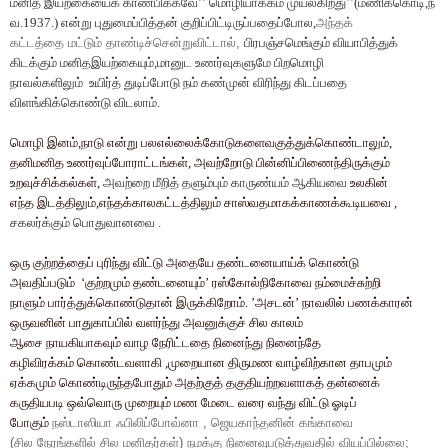
மனித
இயற்கையைக்
காண்பிக்கவே
’’
மொழியாக்கம்
முயல்கிறது
’’(
மணிக்கொடி
,
ந
வ
.1937.)
என்று
புதுமைப்பித்தன்
குறிப்பிட்டிருப்பதைப்போல
,
அந்தக்
கட்டத்தை
மட்டும்
தாண்டிச்சென்றுவிட்டால்
,
பிரபஞ்சமெங்கும்
வியாபித்துக்
கிடக்கும்
மனிதஇயற்கையும்
,
மானுட
உணர்வுகளுமே
பிறமொழி
நாவல்களிலும்
உயிர்த்
துடிப்போடு
நம்
கண்முன்
விரிந்து
கிடப்பதை
விளங்கிக்கொண்டு
விடலாம்
.
மொழி
இனம்
,
நாடு
என்று
பலஎல்லைக்கோடுகளைவகுத்துக்கொண்டாலும்
,
தனிமனித
உணர்வுப்போராட்டங்கள்
,
அவற்றோடு
பின்னிப்பிணைந்திருக்கும்
உறவுச்சிக்கல்கள்
,
அவற்றை
மீறித்
தளும்பும்
காருண்யம்
ஆகியவை
உலகின்
எந்த
இடத்திலும்
,
எந்தக்காலகட்டத்திலும்
சாஸ்வதமாகக்காணக்கூடியவை
,
சகலர்க்கும்
பொதுவானவை
.
ஒரு
குற்றத்தைப்
புரிந்து
விட்டு
அதையே
தண்டனையாய்க்
கொண்டு
அவதிப்படும்
‘
குற்றமும்
தண்டனையும்
’
ரஸ்கோல்நிகோவை
நம்மைச்சுற்றி
நாளும்
பார்த்துக்கொண்டுதான்
இருக்கிறோம்
. ’
அசடன்
’
நாவலில்
பணக்காரன்
ஒருவனின்
பாதுகாப்பில்
வளர்ந்து
அவனுக்குச்
சில
காலம்
ஆசை
நாயகியாகவும்
வாழ
நேரிட்டதை
நினைந்து
நினைந்தே
கழிவிரக்கம்
கொண்டவளாகி
,
முறையான
திருமண
வாழ்விற்கான
தாபமும்
ஏக்கமும்
கொண்டிருந்தபோதும்
அதற்குத்
தகுதியற்றவளாகத்
தன்னைக்
கருதியபடி
ஒவ்வொரு
முறையும்
மண
மேடை
வரை
வந்து
விட்டு
ஓடிப்
போகும்
நஸ்டாஸியா
ஃபிலிப்போவ்னா
,
ஜெயகாந்தனின்
கங்காவை
(
சில
நேரங்களில்
சில
மனிதர்கள்
)
நமக்கு
நினைவுபடுத்துவதில்
வியப்பில்லை
;