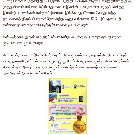
மொழியாக்க விருதளித்துப் பெருமைப்படுத்திய பெருமைக்குரிய எழுத்தாளர் திரு அ
முத்துலிங்கம் என்னை அப்போது கனடா இலக்கிய மலருக்காக எழுதப்பணித்த
இரண்டு பயணங்கள் என்ற கட்டுரையை இங்கே மறு பிரசுரம் செய்து அந்த
நாட்களைத் திரும்பப்பார்க்கிறேன்.
அந்த அனுபவங்களை மீட்டெடுப்பதன் வழி
என்னை நானே உற்சாகப்படுத்திக்கொள்ள முயல்கிறேன்.
என் ஆற்றலை இதன் வழி நிரப்பிக்கொண்டு அடுத்த ஓட்டத்துக்குத் தயாராக
முடியுமா என முயல்கிறேன்.
அசடனுக்கு
கனடா இலக்கியத் தோட்ட மொழியாக்க விருது, நல்லி-திசை எட்டும்
விருது,எஸ் ஆர் எம் பல்கலைக்கழக ஜி யூ போப் விருது என
மூன்று அங்கீகாரங்கள்
கிடைக்கும் அளவு அந்த நூலை முன்னெடுத்துச்சென்ற தமிழ் உள்ளங்களை
நன்றியுடன் நினைவு கூர்கிறேன்.