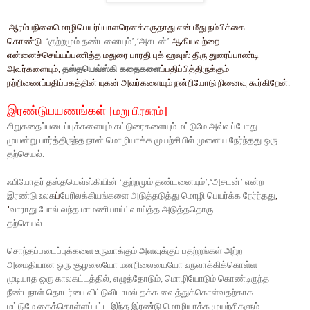
ஆரம்பநிலைமொழிபெயர்ப்பாளரெனக்கருதாது என் மீது நம்பிக்கை
கொண்டு
‘
குற்றமும்
தண்டனையும்
’,‘
அசடன்
’
ஆகியவற்றை
என்னைச்செய்யப்பணித்த மதுரை பாரதி புக் ஹவுஸ் திரு துரைப்பாண்டி
அவர்களையும்,
தஸ்தயெவ்ஸ்கி கதைகளை
ப்பதிப்பித்திருக்கும்
நற்றிணைப்பதிப்பகத்தின் யுகன் அவர்களையும் நன்றியோடு நினைவு கூர்கிறேன்.
இரண்டுபயணங்கள்
[
]
மறு பிரசுரம்
சிறுகதைப்படைப்புக்களையும்
கட்டுரைகளையும்
மட்டுமே
அவ்வப்போது
முயன்று
பார்த்திருந்த
நான்
மொழியாக்க
முயற்சியில்
முனைய
நேர்ந்தது
ஒரு
தற்செயல்
.
ஃபியோதர்
தஸ்தயெவ்ஸ்கியின்
‘
குற்றமும்
தண்டனையும்
’,‘
அசடன்
’
என்ற
இரண்டு
உலக
ப்
பேரிலக்கியங்களை
அடுத்தடுத்து
மொழி
பெயர்க்க
நேர்ந்தது
,
’
வாராது
போல்
வந்த
மாமணியாய்
’
வாய்த்த
அடுத்ததொரு
தற்செயல்
.
சொந்தப்படைப்புக்களை
உருவாக்கும்
அளவுக்குப்
பதற்றங்கள்
அற்ற
அமைதியான
ஒரு
சூழலையோ
மனநிலையையோ
உருவாக்கிக்கொள்ள
முடியாத
ஒரு
காலகட்டத்தில்
,
எழுத்தோடும்
,
மொழியோடும்
கொண்டிருந்த
நீண்டநாள்
தொடர்பை
விட்டுவிடாமல்
தக்க
வைத்துக்கொள்வதற்காக
மட்டுமே
கைக்கொள்ளப்பட்ட
இந்த
இரண்டு
மொழியாக்க
முயற்சிகளும்