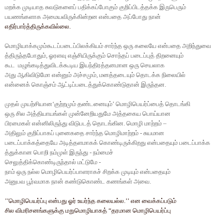
மறக்க
முடியாத
சுவடுகளைப்
பதிக்கப்போகும்
குறிப்பிடத்தக்க
இருபெரும்
பயணங்களாக
அமையவிருக்கின்றன
என்பதை
அப்போது
நான்
எதிர்பார்த்திருக்கவில்லை
.
மொழியாக்கமும்கூடப்படைப்பிலக்கியம்
சார்ந்த
ஒரு
கலையே
என்பதை
அறிந்துவை
த்திருந்தபோதும்
,
ஓரளவு
எஞ்சியிருக்கும்
சொந்தப்
படைப்புத்
திறனையும்
கூட
மழுங்கடித்துவிடக்கூடிய
இயந்திரத்தனமான
ஒரு
செயலாக
அது
ஆகிவிடுமோ
என்னும்
அச்சமும்
,
மனத்தடையும்
தொடக்க
நிலையில்
என்னைக்
கொஞ்சம்
ஆட்டிப்படைத்துக்கொண்டுதான்
இருந்தன
.
முதல்
முயற்சியான
‘
குற்றமும்
தண்டனையும்
’
மொழிபெயர்ப்பைத்
தொடங்கி
ஒரு
சில
அத்தியாயங்கள்
முன்னேறியதுமே
அத்தகைய
பொய்யான
பிரமைகள்
என்னிலிருந்து
விடுபடத்
தொடங்கின
.
மொழி
மாற்றம்
–
அதிலும்
குறிப்பாகப்
புனைகதை
சார்ந்த
மொழிமாற்றம்
-
சுயமான
படைப்பாக்கத்தையே
அடித்தளமாகக்
கொண்டிருக்கிறது
என்பதையும்
படைப்பாக்க
த்துக்கான
பொறி
நம்முள்
இருந்து
-
நம்மைச்
செலுத்திக்கொண்டிருந்தால்
மட்டுமே
-
நாம்
ஒரு
நல்ல
மொழிபெயர்ப்பாளராகச்
சிறக்க
முடியும்
என்பதையும்
அனுபவ
பூர்வமாக
நான்
கண்டுகொண்ட
கணங்கள்
அவை
.
’’
மொழிபெயர்ப்பு
என்பது
ஓர்
உயர்ந்த
கலையல்ல
.’’
என
வைக்கப்படும்
சில
விமரிசனங்களுக்கு
மறுமொழியாகத்
“
தரமான
மொழிபெயர்ப்பு