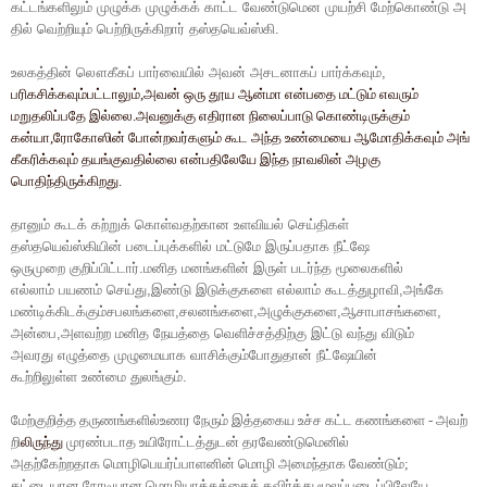
கட்டங்களிலும்
முழுக்க
முழுக்கக்
காட்ட
வேண்டுமென
முயற்சி
மேற்கொண்டு
அ
தில்
வெற்றியும்
பெற்றிருக்கிறார்
தஸ்தயெவ்ஸ்கி
.
உலகத்தின்
லௌகீகப்
பார்வையில்
அவன்
அசடனாகப்
பார்க்கவும்
,
பரிகசிக்கவும்பட்டாலும்
,
அவன்
ஒரு
தூய
ஆன்மா
என்பதை
மட்டும்
எவரும்
மறுதலிப்பதே
இல்லை
.
அவனுக்கு
எதிரான
நிலைப்பாடு
கொண்டிருக்கும்
கன்யா
,
ரோகோஸின்
போன்றவர்களும்
கூட
அந்த
உண்மையை
ஆமோதிக்கவும்
அங்
கீகரிக்கவும்
தயங்குவதில்லை
என்பதிலேயே
இந்த
நாவலின்
அழகு
பொதிந்திருக்கிறது
.
தானும்
கூடக்
கற்றுக்
கொள்வதற்கான
உளவியல்
செய்திகள்
தஸ்தயெவ்ஸ்கியின்
படைப்புக்களில்
மட்டுமே
இருப்பதாக
நீட்ஷே
ஒருமுறை
குறிப்பிட்டார்
.
மனித
மனங்களின்
இருள்
படர்ந்த
மூலைகளில்
எல்லாம்
பயணம்
செய்து
,
இண்டு
இடுக்குகளை
எல்லாம்
கூடத்துழாவி
,
அங்கே
மண்டிக்கிடக்கும்சபலங்களை
,
சலனங்களை
,
அழுக்குகளை
,
ஆசாபாசங்களை
,
அன்பை
,
அளவற்ற
மனித
நேயத்தை
வெளிச்சத்திற்கு
இட்டு
வந்து
விடும்
அவரது
எழுத்தை
முழுமையாக
வாசிக்கும்போதுதான்
நீட்ஷேயின்
கூற்றிலுள்ள
உண்மை
துலங்கும்
.
மேற்குறித்த
தருணங்களில்உணர
நேரும்
இத்தகைய
உச்ச
கட்ட
கணங்களை
-
அவற்
றி
லிருந்து
முரண்படாத
உயிரோட்டத்துடன்
தரவேண்டுமெனில்
அதற்கேற்றதாக
மொழிபெயர்ப்பாளனின்
மொழி
அமைந்தாக
வேண்டும்
;
தட்டையான
,
நேரடியான
மொழியாக்கத்தைத்
தவிர்த்து
மூலப்படைப்பிலேயே