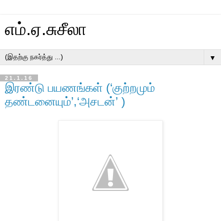
எம்.ஏ.சுசீலா
▼
21.1.16
இரண்டு பயணங்கள் (‘குற்றமும்
தண்டனையும்’,‘அசடன்’ )