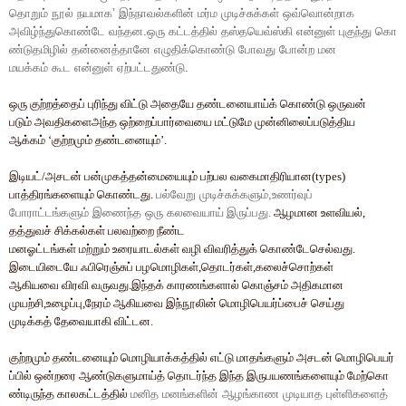
தொறும்
நூல்
நயமாக
’
இந்நாவல்களின்
மர்ம
முடிச்சுக்கள்
ஒவ்வொன்றாக
அவிழ்ந்துகொண்டே
வந்தன
.
ஒரு
கட்டத்தில்
தஸ்தயெவ்ஸ்கி
என்னுள்
புகுந்து
கொ
ண்டுதமிழில்
தன்னைத்தானே
எழுதிக்கொண்டு
போவது
போன்ற
மன
மயக்கம்
கூட
என்னுள்
ஏற்பட்டதுண்டு
.
ஒரு
குற்றத்தைப்
புரிந்து
விட்டு
அதையே
தண்டனையாய்க்
கொண்டு
ஒருவன்
படும்
அவதிகளைஅந்த
ஒற்றைப்பார்வையை
மட்டுமே
முன்னிலைப்படுத்திய
ஆக்கம்
‘
குற்றமும்
தண்டனையும்
’.
இடியட்
/
அசடன்
பன்முகத்தன்மையையும்
பற்பல
வகைமாதிரியான
(types)
பாத்திரங்களையும்
கொண்டது
.
பல்வேறு
முடிச்சுக்களும்
,
உணர்வுப்
போராட்டங்களும்
இணைந்த
ஒரு
கலவை
யாய்
இருப்பது
.
ஆழமான
உளவியல்
,
தத்துவச்
சிக்கல்கள்
பலவற்றை
நீண்ட
மனஓட்டங்கள்
மற்றும்
உரையாடல்கள்
வழி
விவரித்துக்
கொண்டேசெல்வது.
இடையிடையே
ஃபிரெஞ்சுப்
பழமொழிகள்
,
தொடர்கள்
,
கலைச்சொற்கள்
ஆகியவை
விரவி
வருவது
.
இந்தக்
காரணங்களால்
கொஞ்சம்
அதிகமான
முயற்சி
,
உழைப்பு
,
நேரம்
ஆகியவை
இந்நூலின்
மொழிபெயர்ப்பைச்
செய்து
முடிக்கத்
தேவையாகி
விட்டன
.
குற்றமும்
தண்டனையும்
மொழியாக்கத்தில்
எட்டு
மாதங்களும்
அசடன்
மொழிபெயர்
ப்பில்
ஒன்றரை
ஆண்டுகளுமாய்த்
தொடர்ந்த
இந்த
இருபயணங்களையும்
மேற்கொ
ண்டிருந்த
காலகட்டத்தில்
மனித
மனங்களின்
ஆழங்காண
முடியாத
புள்ளிகளைத்