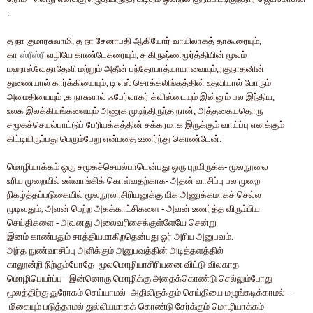
.
த
நா
குமாரசுவாமி
,
த
நா
சேனாபதி
ஆகியோர்
வாயிலாகத்
தாகூரையும்
,
கா
ஸ்ரீஸ்ரீ
வழியே
காண்டேகரையும்
,
சு
.
கிருஷ்ணமூர்த்தியின்
மூலம்
மஹாஸ்வேதாதேவி
மற்றும்
அதீன்
பந்தோபாத்யாயாவையும்
,
ரகுநாதனின்
துணையால்
கார்க்கியையும்
,
டி
எஸ்
சொக்கலிங்கத்தின்
உதவியால்
போரும்
அமைதியையும்
,
க
நாசுவால்
ஃபேர்லாகர்
க்விஸ்டையும்
இன்னும்
பல
இந்திய
,
உலக
இலக்கியங்களையும்
அணுக
முடிந்திருந்த
நான்
,
அத்தகையதொரு
சமூகச்செயல்பாட்டுப்
பேரியக்கத்தின்
சக்கரமாக
இருக்கும்
வாய்ப்பு
எனக்கும்
கிட்டியிருப்பது
பெரும்பேறு
என்பதை
உணர்ந்து
கொண்டேன்
.
மொழியாக்கம்
ஒரு
சமூகச்செயல்பாடென்பது
ஒரு
புறமிருக்க
-
மூலநூலை
உரிய
முறையில்
உள்வாங்கிக்
கொள்வதற்காக
-
அதன்
வாசிப்பு
பல
முறை
நிகழ்த்தப்படுகையில்
மூலநூலாசிரியனுக்கு
மிக
அணுக்கமாகச்
செல்ல
முடிவதும்
,
அவன்
பெற்ற
அகக்காட்சிகளை
-
அவன்
உணர்த்த
விரும்பிய
செய்திகளை
-
அவனது
அலைவரிசைக்குள்ளேயே
சென்று
இனம்
காண்பதும்
சாத்தியமாகிறதென்பது
ஓர்
அரிய
அனுபவம்
.
அந்த
நுண்வாசிப்பு
அளிக்கும்
அனுபவத்தின்
அடித்தளத்தில்
காலூன்றி
நிற்கும்போதே
மூலமொழியாசிரியனை
விட்டு
விலகாத
மொழிபெயர்ப்பு
-
இன்னொரு
மொழிக்கு
அதைக்கொண்டு
செல்லும்போது
மூலத்திற்கு
துரோகம்
செய்யாமல்
-
அதிலிருக்கும்
செய்தியை
மழுங்கடிக்காமல்
–
மிகையும்
படுத்தாமல்
துல்லியமாகக்
கொண்டு
சேர்க்கும்
மொழியாக்கம்