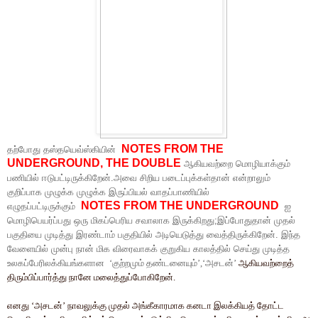
NOTES FROM THE
தற்போது
தஸ்தயெவ்ஸ்கியின்
UNDERGROUND, THE DOUBLE
ஆகியவற்றை மொழியாக்கும்
பணியில் ஈடுபட்டிருக்கிறேன்.அவை சிறிய படைப்புக்கள்தான் என்றாலும்
குறிப்பாக
முழுக்க முழுக்க இருப்பியல் வாதப்பாணியில்
NOTES FROM THE UNDERGROUND
எழுதப்பட்டிருக்கும்
ஐ
மொழிபெயர்ப்பது ஒரு மிகப்பெரிய சவாலாக இருக்கிறது;இப்போதுதான் முதல்
பகுதியை முடித்து இரண்டாம் பகுதியில் அடியெடுத்து வைத்திருக்கிறேன்.
இந்த
வேளையில் முன்பு நான் மிக விரைவாகக் குறுகிய காலத்தில் செய்து முடித்த
உலகப்பேரிலக்கியங்களான
‘
குற்றமும்
தண்டனையும்
’,‘
அசடன்
’
ஆகியவற்றைத்
திரும்பிப்பார்த்து நானே மலைத்துப்போகிறேன்.
எனது ‘அசடன்’ நாவலுக்கு முதல் அங்கீகாரமாக கனடா இலக்கியத் தோட்ட