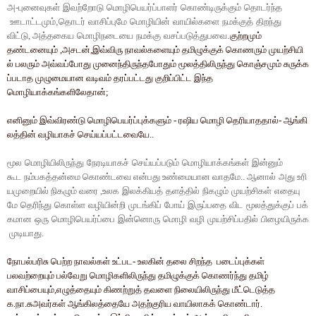
அ
-
புனைவுகள்
இவற்றோடு
மொழிபெயர்ப்பாளர்
கொண்டிருக்கும்
தொடர்ந்த
ஊடாட்டமும்
,
தொடர்
வாசிப்புமே
மொழியின்
வாயில்களை
நமக்குத்
திறந்து
விட்டு
,
அத்தகைய
மொழிநடையை
நமக்கு
வசப்படுத்துபவை
.
குற்றமும்
தண்டனையும்
,
அசடன்
,
இவ்விரு
நாவல்களையும்
தமிழுக்குக்
கொணரும்
முயற்சியி
ல்
பலரும்
அவ்வப்போது
முனைந்திருந்தபோதும்
மூலத்திலிருந்து
கொஞ்சமும்
சுருக்க
ப்படாத
முழுமையான
வடிவம்
தரப்பட்டது
குறிப்பிட்ட
இந்த
மொழியாக்கங்களிலேதான்
;
எனினும்
இவ்விரண்டு
மொழிபெயர்ப்புக்களும்
-
ரஷிய
மொழி
தெரியாததால்
-
ஆங்கி
லத்தின்
வழியாகச்
செய்யப்பட்டவையே
..
மூல
மொழியிலிருந்து
நேரடியாகச்
செய்யப்படும்
மொழியாக்கங்கள்
இன்னும்
கூட
நம்பகத்தன்மை
கொண்டவை
என்பது
உண்மையான
வாதமே
..
ஆனால்
அது
உரி
யமுறையில்
நிகழும்
வரை
,
உலக
இலக்கியத்
தளத்தில்
நிகழும்
முயற்சிகள்
எதையு
மே
தெரிந்து
கொள்ள
வழியின்றி
முடங்கிப்
போய்
இருப்பதை
விட
மூலத்துக்குப்
பக்
கமான
ஒரு
மொழிபெயர்ப்பை
இன்னொரு
மொழி
வழி
முயற்சிப்பதில்
பிழையிருக்க
முடியாது
.
நோபல்பரிசு
பெற்ற
நாவல்கள்
உட்பட
-
உலகின்
தலை
சிறந்த
படைப்புக்கள்
பலவற்றையும்
பல்வேறு
மொழிகளிலிருந்து
தமிழுக்குக்
கொணர்ந்து
தமிழ்
வாசிப்பையும்
,
எழுத்தையும்
கிணற்றுத்
தவளை
நிலையிலிருந்து
மீட்டெடுத்த
க
.
நா
.
சுஅவர்கள்
ஆங்கிலத்தையே
அதற்குரிய
வாயிலாகக்
கொண்டார்
.