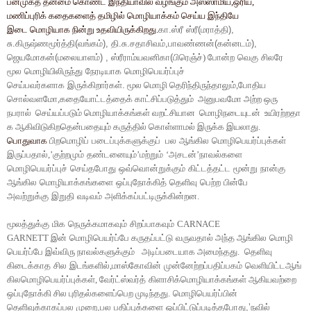
பன்முகத்
தன்மை
கொண்ட
இந்தியாவில்
வழங்கும்
அஸ்ஸாமிய
,
ஒரிய
,
மணிப்புரிக்
கதைகளைத்
தமிழில்
மொழியாக்கம்
செய்ய
இந்தியே
இடை
மொழியாக
நின்று
உதவியிருக்கிறது
.
கா
.
ஸ்ரீ
ஸ்ரீ
(
மராத்தி
),
சு
.
கிருஷ்ணமூர்த்தி
(
வங்கம்
),
தி
.
சு
.
சதாசிவம்
,
பாவண்ணன்
(
கன்னடம்
),
ஜெயமோகன்
(
மலையாளம்
) ,
ஸ்ரீராம்யவனிகா
(
பிரெஞ்ச்
)
போன்ற
வெகு
சிலரே
மூல
மொழியிலிருந்து
நேரடியாக
மொழிபெயர்ப்புச்
செய்பவர்களாக
இருக்கிறார்கள்
.
மூல
மொழி
தெரிந்திருந்தாலும்
,
போதிய
சொல்வளமோ
,
கதையோட்டத்தைக்
காட்சிப்படுத்தும்
அனுபவமோ
அற்ற
ஒரு
நபரால்
செய்யப்படும்
மொழியாக்கங்கள்
வறட்சியான
மொழிநடையுடன்
உயிரற்றதா
க
ஆகிவிடுகிறதென்பதையும்
கருத்தில்
கொள்ளாமல்
இருக்க
இயலாது
.
பொதுவாக
பிறமொழிப்
படைப்புக்களுக்குப்
பல
ஆங்கில
மொழிபெயர்ப்புக்கள்
இருப்பதால்
,’
குற்றமும்
தண்டனையும்
’
மற்றும்
‘
அசடன்
’
நாவல்களை
மொழிபெயர்ப்புச்
செய்தபோது
ஒவ்வொன்றுக்கும்
கிட்டத்தட்ட
மூன்று
நான்கு
ஆங்கில
மொழியாக்கங்களை
ஒப்புநோக்கித்
தெளிவு
பெற்ற
பின்பே
அவற்றுக்கு
இறுதி
வடிவம்
அளிக்கப்பட்டிருக்கின்றன
.
மூலத்துக்கு
மிக
நெருக்கமாகவும்
சிறப்பாகவும்
CARNACE
GARNETT
இன்
மொழிபெயர்ப்பே
கருதப்பட்டு
வருவதால்
அந்த
ஆங்கில
மொழி
பெயர்ப்பே
இவ்விரு
நாவல்களுக்கும்
அடிப்படையாக
அமைந்தது
.
தெளிவு
கிடைக்காத
சில
இடங்களில்
,
மாஸ்கோவின்
முன்னேற்றப்பதிப்பகம்
வெளியிட்டஆங்
கிலமொழிபெயர்ப்புக்கள்
,
வேர்ட்ஸ்வர்த்
கிளாசிக்மொழியாக்கங்கள்
ஆகியவற்றை
ஒப்புநோக்கி
சில
புரிதல்களைப்பெற
முடிந்தது
.
மொழிபெயர்ப்பின்
தெளிவுக்காகப்பல
முறை
,
பல
பதிப்புக்களை
ஒப்பிட்டுப்படித்தபோது
,’
நவில்