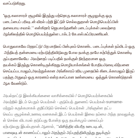
வசப்படுகிறது
.
''
ஒரு
கலாசாரச்
சூழலில்
இருந்து
மற்றொரு
கலாசாரச்
சூழலுக்கு
ஒரு
படைப்பைப்
பரிவுடன்
விரல்
பற்றி
இட்டுச்
செல்வதுதான்
மொழிபெயர்ப்பின்
தலையாய
சவால்
.’’
என்கிறார்
ஜெயகாந்தனின்
படைப்புக்கள்
பலவற்றை
ஆங்கிலத்தில்
மொழிபெயர்த்துள்ள
டாக்டர்
கே
.
எஸ்
.
சுப்பிரமணியன்
.
பொதுவாகவே
பிறநாட்டு
/
பிற
மாநிலப்
பின்புலம்
கொண்ட
படைப்புக்கள்
நம்மிடம்
ஒரு
அந்நியத்
தன்மையை
ஏற்படுத்திவிடுவது
போல
நமக்கு
நாமே
கற்பித்துக்
கொண்டி
ருப்பதனாலேயே
அவற்றைப்
படிப்பதில்
நமக்குள்
நிரந்தரமான
ஒரு
தயக்கம்
இருந்து
கொண்டிருக்கிறது
.
மொழியாக்கங்கள்
போதியஅளவு
விற்பனை
செய்யப்படாமலும்
,
அவற்றுக்கான
அங்கீகாரம்
உரிய
முறையில்
கிடைக்காமலும்
இருப்
பதற்கு
அதுவும்
ஒரு
காரணம்
என்ற
கசப்பான
உண்மையை
ஒத்துக்
கொண்டுதான்
ஆக
வேண்டும்
.
அயல்நாட்டு
இலக்கியங்களை
வாசிக்கையில்
/
மொழிபெயர்க்கையில்
அவற்றில்
இடம்
பெறும்
பெயர்கள்
-
குடும்பத்
துணைப்
பெயர்கள்
-surname-
மற்றும்
சுருக்கமாகக்
குறிப்பிடும்
செல்லப்
பெயர்கள்
,
அங்குள்ள
தட்ப
வெப்ப
சூழல்கள்
,
உணவு
வகைகள்
,
இடப்
பெயர்கள்
இவை
நம்மை
அந்த
நாவலுக்கு
ள்
செல்ல
விடாமல்
தடுப்பது
போன்ற
ஒரு
தயக்கமும்
மலைப்பும்
ஏற்படுவது
இயல்புதான்
.
ஆனால்
,
’’
விசித்திர
விபரீத
உடையுடன்
,
பாஷையுடன்
காணப்பட்டாலும்
அதற்கும்
அப்புறத்திலிருந்து
துடிக்கும்