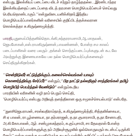
என்பது
,
இலக்கியப்
படைப்பை
விடச்
சற்றும்
தாழ்ந்ததல்ல
...,
இரண்டாந்தர
இலக்கியத்தைப்
படைப்பதை
விடத்
தரமான
மொழிபெயர்ப்பைச்
செய்வது
பெரியதொண்டாகும்
.’’
என்றுவிடையளிக்கிறார்
,
இந்திய
மொழிபெயர்ப்பாளர்களின்
வரிசையில்
குறிப்பிடத்தக்கவரான
கொல்கத்தா
சு
.
கிருஷ்ணமூர்த்தி
.
பாரதி
,
புதுமைப்பித்தனில்தொடங்கி
,
சுந்தரராமசாமி
,
ஆ
.
மாதவன்
,
ஜெயமோகன்
,
எஸ்
.
ராமகிருஷ்ணன்
,
பாவண்ணன்
,
போன்ற
சம
காலப்
படைப்பாளிகள்
வரை
பலரும்
,
தங்கள்
சொந்தப்படைப்புக்களுடன்
கூடவே
அவற்றுக்கு
இணையாகவே
பல
நல்ல
மொழிபெயர்ப்புக்களையும்
செய்திருக்கிறார்கள்
.
’’
சென்றிடுவீர்
எட்டுத்திக்கும்
..
கலைச்செல்வங்கள்
யாவும்
கொணர்ந்திங்கு
சேர்ப்பீர்
’’
என்றும்
,‘’
பிற
நாட்டு
நல்லறிஞர்
சாத்திரங்கள்
தமிழ்
மொழியிற்
பெயர்த்தல்
வேண்டும்
’
’
என்றும்கூறிய
பாரதியின்
வரிகளின்
வழி
நாம்
பெறும்
செய்தி
,
’
மொழிபெயர்ப்பு
என்பது
அறிவுத்
தளத்திலான
ஒரு
சமூகச்செயல்பாடு
’
என்பதே
.
‘’
துளசிஜெயராமன்
,
சரஸ்வதிராம்நாத்
,
சு
.
கிருஷ்ணமூர்த்தி
,
சித்தலிங்கையா
,
சி
ஏ
பாலன்
,
ரா
.
பூர்ணையா
,
நா
.
தர்மராஜன்
,
த
.
நா
.
குமாரசாமி
,
த
,
நா
.
சேனாபதி
,
அ
.
கி
.
கோபாலன்
,
ஆர்
.
சண்முகசுந்தரம்
,
சு
.
குப்புசாமி
,
சா
.
தேவதாஸ்
போன்ற
மொழிபெயர்ப்பாளர்களுக்கு
நம்
அறிவுச்சூழலில்
ஒவ்வொருவரும்
கடன்பட்டிருக்கி
றோம்
’’
என்று
எனக்கு
எழுதியிருந்த
கடிதம்
ஒன்றில்
குறிப்பிட்டிருந்தார்
ஜெயமோகன்