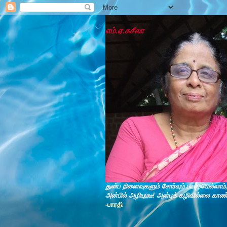
எம்.ஏ.சுசீலா
துன்ப நினைவுகளும் சோர்வும் பயமுமெல்லாம்
அன்பில் அழியுமடீ! அன்புக் கழிவில்லை காண
-பாரதி