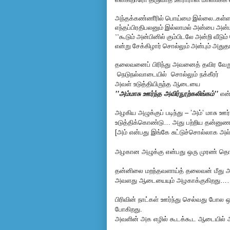
அந்தக்கண்ணீரில் பொய்மை இல்லை..கள்ள
எந்தப்பிரதிபலனும் இல்லாமல் அன்பை அன்ப
’’கூடும் அன்பினில் கும்பிடலே அன்றி வீடும
என்று சேக்கிழார் சொல்லும் அன்பும் அதுத
தலைவனைப் பி
ரிந்து அவனைத் தவிர வே
நெடுநல்வாடையில்
சொல்லும் நக்கீரர்
அவள் உடுத்தியிருந்த ஆடையை
’’அம்மாசு ஊர்ந்த அவிர்நூற்கலிங்கம்’’
என்
அழகிய அழுக்குப் படிந்து – ’அம்’ மாசு 
உடுத்திக்கொண்டு… அது பற்றிய தன்னுணர
[அம் என்பது இங்கே சுட்டுச்சொல்லாக அல்
அழகான அழுக்கு என்பது ஒரு முரண் தொ
தன்னிலை மறந்தவளாய்த் தலைவன் மீது அ
அவளது ஆடையையும் அழகாக்குகிறது…
பிரிவின் நாட்கள் ஊர்ந்து செல்வது போல
போகிறது.
அவளின் அக எழில் கூடக்கூட ஆடையில் அழு