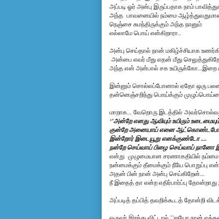
அப்படி ஓர் அன்பு இருப்பதாக நாம் பாவித்த
அந்த பாவனையில் நம்மை ஆழ்த்துவதுமான 
நெஞ்சை சுமந்திருக்கும் அந்த நானும்
எல்லாமே பொய் என்கிறாரா..
அன்பு செய்தால் நான் மகிழ்ச்சியாக உணர்க
அன்பை எவர் மீது எதன் மீது செலுத்துகி
அந்த என் அன்பால் சக உயிருக்கோ...இறை ச
இன்னும் சொல்லப்போனால் ஏதோ ஒரு பலனை 
தன்னெஞ்சறிந்து பொய்க்கும் முழுப்பொய்
மாறாக...
வேறொரு இடத்தில்
அவர்சொல்வ
‘’அன்றே எனது ஆவியும் உயிரும் உடைமையும் 
குன்றே அனையாய் எனை ஆட்கொண்டப
இன்றோர் இடையூறு எனக்குண்டோ ....
நன்றே செய்வாய் பிழை செய்வாய் நானோ 
என்று முழுமையான சரணாகதியில் நம்மை ஒப்
நன்மைக்கும் தீமைக்கும் நீயே பொறுப்பு என்ற
அதன் பின் நான் அன்பு செய்கிறேன்...
நீ இதைத் தா என்ற எதிர்பார்ப்பு தோன்றாத
அப்படித் தப்பித் தவறிக்கூடத் தோன்றி
ஒருவர் இறந்து விட்டால் ’’ஐயோ நான் எத்த