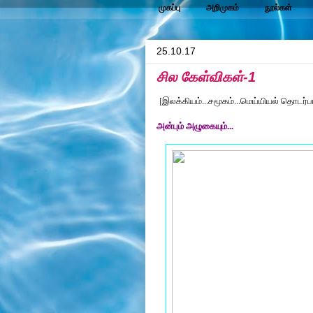
முகப்பு
அறிமுகம்
நூல்கள்
25.10.17
சில கேள்விகள்-1
[இலக்கியம்...சமூகம்...மெய்யியல் தொடர்ப
அன்பும் அழுகையும்...