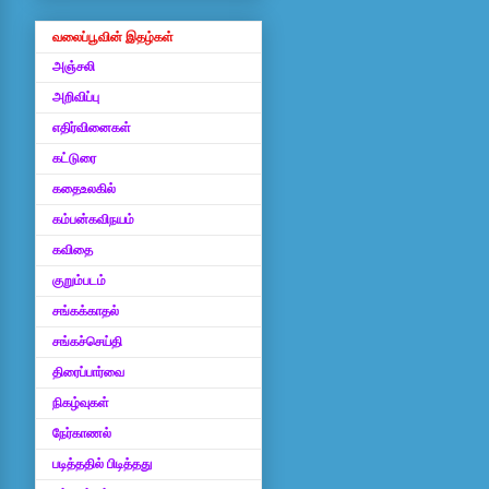
வலைப்பூவின் இதழ்கள்
அஞ்சலி
அறிவிப்பு
எதிர்வினைகள்
கட்டுரை
கதைஉலகில்
கம்பன்கவிநயம்
கவிதை
குறும்படம்
சங்கக்காதல்
சங்கச்செய்தி
திரைப்பார்வை
நிகழ்வுகள்
நேர்காணல்
படித்ததில் பிடித்தது