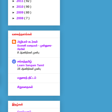
►
2011
( 92 )
►
2010
( 90 )
►
2009
( 80 )
►
2008
( 7 )
வலைத்தளங்கள்
அழியாச் சுடர்கள்
மௌனி கதைகள் - முன்னுரை-
பிரமிள்
8 ஆண்டுகள் முன்பு
சங்கத்தமிழ்
Learn Sangam Tamil
15 ஆண்டுகள் முன்பு
மதுரைத் திட்டம்
சிறுகதைகள்
இதழ்கள்