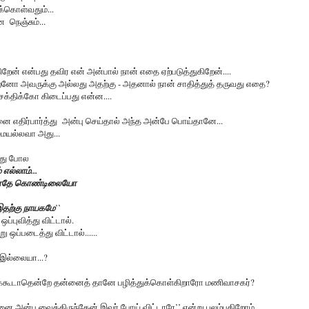
ுக்கொள்வதும்...
நெஞ்சும்...
ிறேன் என்பது தவிர என் அன்பால் நான் எதை ஏற்படுத்துகிறேன்....
றேனோ அவருக்கு அல்லது அதற்கு - அதனால் நான் சாதித்துத் தருவது எதை?
க்திக்கோ கிடைப்பது என்ன....
எதிர்பார்த்து அன்பு செய்தால் அந்த அன்பே பொய்தானே...
மையல்லவா அது...
து போல
எல்லாம்...
ோதே கொண்டிலையோ
இதற்கு நாயகமே
’’
புவித்து விட்டால்.
ு ஒப்படைத்து விட்டால்......
ு இல்லையா...?
 விடக்கூடாதென்றே தன்னைத் தானே பழித்துக்கொள்கிறாரோ மணிவாசகர்?
னை அன்பு வைத்திருந்தேன் இவர் போய் விட்டாரே’’ என்று புலம்புகிறோம்..