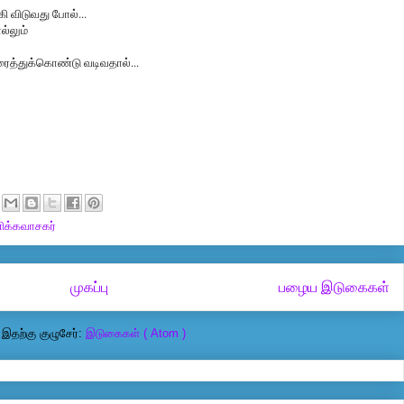
ி விடுவது போல்...
்லும்
கரைத்துக்கொண்டு வடிவதால்...
ிக்கவாசகர்
முகப்பு
பழைய இடுகைகள்
இதற்கு குழுசேர்:
இடுகைகள் ( Atom )