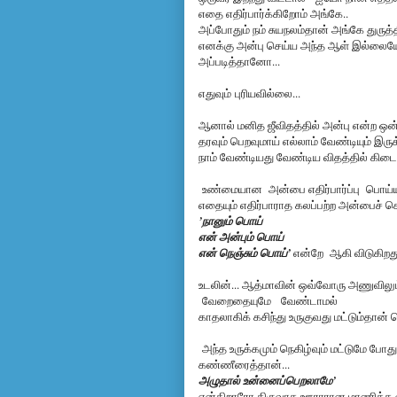
எதை எதிர்பார்க்கிறோம் அங்கே..
அப்போதும் நம் சுயநலம்தான் அங்கே துருத
எனக்கு அன்பு செய்ய அந்த ஆள் இல்லையே 
அப்படித்தானோ...
எதுவும் புரியவில்லை...
ஆனால் மனித ஜீவிதத்தில் அன்பு என்ற ஒன
தரவும் பெறவுமாய் எல்லாம் வேண்டியும் இருக்
நாம் வேண்டியது வேண்டிய விதத்தில் கிட
உண்மையான அன்பை எதிர்பார்ப்பு பொய்யாக
எதையும் எதிர்பாராத கலப்பற்ற அன்பைச் 
’நானும் பொய்
என் அன்பும் பொய்
என் நெஞ்சும் பொய்’
என்றே ஆகி விடுகிறது
உடலின்... ஆத்மாவின் ஒவ்வோரு அணுவிலு
வேறைதையுமே வேண்டாமல்
காதலாகிக் கசிந்து உருகுவது மட்டும்தான்
அந்த உருக்கமும் நெகிழ்வும் மட்டுமே போ
கண்ணீரைத்தான்...
அழுதால் உன்னைப்பெறலாமே’
என்கிறாரோ திருவாத ஊராரான மாணிக்க 