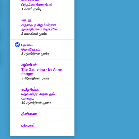
சொல்வனம்
பித்தனோ பேதையோ!
1 வாரம் முன்பு
ஊடறு
அநுராதபுர சிறுமி மீதான
துஷ்பிரயோகம் தொடர்பில்…
2 மாதங்கள் முன்பு
பதாகை
வெளியேற்றம்
3 ஆண்டுகள் முன்பு
ஆம்னிபஸ்
The Gathering - by Anne
Enright
9 ஆண்டுகள் முன்பு
தமிழ் பேப்பர்
மதுவிலக்கு: அரசியலும்
வரலாறும்
10 ஆண்டுகள் முன்பு
திண்ணை
பதிவுகள்