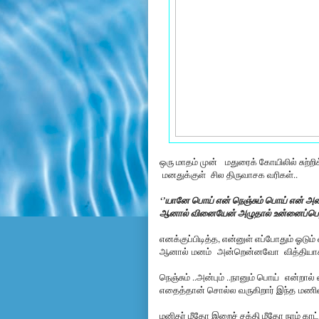
ஒரு மாதம் முன் மதுரைக் கோயிலில் சுற்ற
மனதுக்குள் சில திருவாசக வரிகள்..
‘’யானே பொய் என் நெஞ்சும் பொய் என் அன்
ஆனால் வினையேன் அழுதால் உன்னைப்பெ
எனக்குப்பிடித்த, என்னுள் எப்போதும் ஓடும்
ஆனால் மனம் அன்றென்னவோ வித்தியாசம
நெஞ்சும் ..அன்பும் ..நானும் பொய் என்றால
எதைத்தான் சொல்ல வருகிறார் இந்த மணிவ
மனிதர் மீதோ இறைச் சக்தி மீதோ நாம் காட்ட