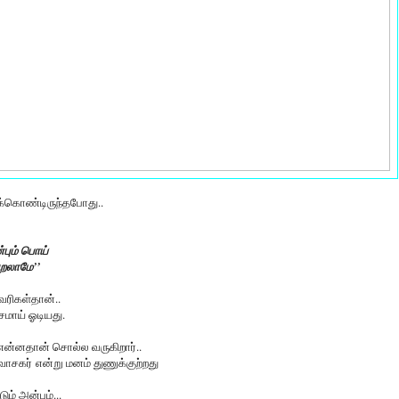
ிக்கொண்டிருந்தபோது..
பும் பொய்
றலாமே’’
 வரிகள்தான்..
ாய் ஓடியது.
் என்னதான் சொல்ல வருகிறார்..
ாசகர் என்று மனம் துணுக்குற்றது
ும் அன்பும்...