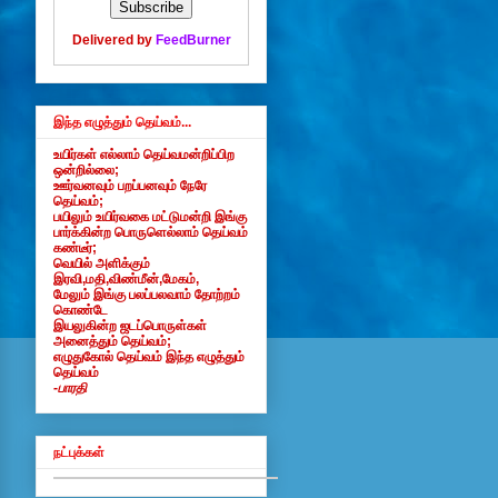
Delivered by
FeedBurner
இந்த எழுத்தும் தெய்வம்...
உயிர்கள் எல்லாம் தெய்வமன்றிப்பிற
ஒன்றில்லை;
ஊர்வனவும் பறப்பனவும் நேரே
தெய்வம்;
பயிலும் உயிர்வகை மட்டுமன்றி இங்கு
பார்க்கின்ற பொருளெல்லாம் தெய்வம்
கண்டீர்;
வெயில் அளிக்கும்
இரவி,மதி,விண்மீன்,மேகம்,
மேலும் இங்கு பலப்பலவாம் தோற்றம்
கொண்டே
இயலுகின்ற ஜடப்பொருள்கள்
அனைத்தும் தெய்வம்;
எழுதுகோல் தெய்வம் இந்த எழுத்தும்
தெய்வம்
-பாரதி
நட்புக்கள்