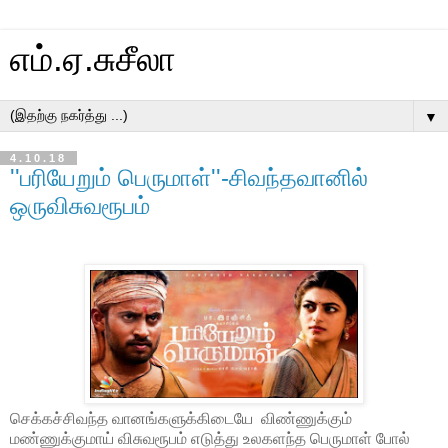
எம்.ஏ.சுசீலா
▼
4.10.18
''பரியேறும் பெருமாள்''-சிவந்தவானில்
ஒருவிசுவரூபம்
செக்கச்சிவந்த வானங்களுக்கிடையே
விண்ணுக்கும்
மண்ணுக்குமாய் விசுவரூபம் எடுத்து உலகளந்த பெருமாள் போல்