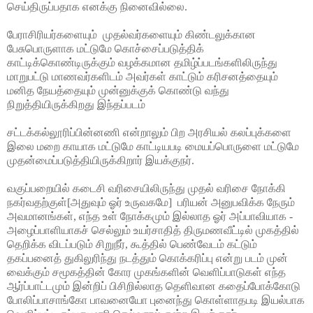
செய்திருப்பதாக எனக்கு நினைவில்லை.
பேராசிரியர்களையும்
முதல்வர்களையும் கிண்டலுக்கான
பேசுபொருளாக மட்டுமே கொச்சைப்படுத்திக்
காட்டிக்கொண்டிருக்கும் வழக்கமான தமிழ்ப்படங்களிலிருந்து
மாறுபட்டு மாணவர்களிடம் அவர்கள் காட்டும் கரிசனத்தையும்
மனித நேயத்தையும் முன்னுக்குக் கொண்டு வந்து
நிறுத்தியிருக்கிறது இந்தப்படம்
சட்டக்கல்லூரிப்பின்னணி என்றாலும் பிற அரசியல் கலப்புக்களை
இலை மறை காயாக மட்டுமே காட்டியபடி மையப்பொருளை மட்டுமே
முதன்மைப்படுத்தியிருக்கிறார் இயக்குநர்.
வகுப்பறையில் கடைசி வரிசையிலிருந்து முதல் வரிசை நோக்கி
நகர்வதற்குள்[அதுவும் ஓர் உருவகமே]
பரியன் அனுபவிக்க நேரும்
அவமானங்கள், எந்த உள் நோக்கமும் இல்லாத ஓர் அப்பாவியாக -
அழைப்பாளியாகச் செல்லும் உயர்சாதித் திருமணவீட்டில் முகத்தில்
தெறிக்க விடப்படும் சிறுநீர், கூத்தில் பெண்வேடம் கட்டும்
தகப்பனைத் துகிலுரிந்து நடத்தும் கொக்கரிப்பு என்று படம் முன்
வைக்கும் சமூகத்தின் கோர முகங்களின் வெளிப்பாடுகள் எந்த
ஆர்ப்பாட்டமும் இன்றிப் பிசிறில்லாத தெளிவான கதைப்போக்கோடு
போலிப்பாசாங்கோ பாவனையோ புனைந்து கொள்ளாதபடி இயல்பாக