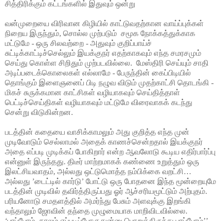
சித்திரிக்கும் கட்டங்களில் இதுவும் ஒன்று
வன்முறையை விரிவான கிழியில் காட்டுவதற்கான வாய்ப்புக்கள்
நிறைய இருந்தும், சொல்ல முற்படும்
சமூக நோக்கத்துக்காக
மட்டுமே - ஒரு சிலவற்றை - அதுவும் குறிப்பாய்ச்
சுட்டிக்காட்டிச்செல்லும் இயக்குநர் எதற்காகவும் எந்த சமரசமும்
செய்து கொள்ள சிறிதும் முற்படவில்லை.
மேஸ்திரி செய்யும் சாதி
அடிப்படைக்கொலைகள் எல்லாமே - பேருந்தின் கைப்பிடியில்
தொங்கும் இளைஞனைப் பிடி நழுவ விடும் முதற்காட்சி தொடங்கி -
மிகச் சுருக்கமான காட்சிகள் வழியாகவும் செய்தித்தாள்
பெட்டிச்செய்திகள் வழியாகவும் மட்டுமே விரைவாகக் கடந்து
சென்று விடுகின்றன.
படத்தின் கதையை வாசிக்காமலும் அது குறித்த எந்த முன்
முடிவோடும் செல்லாமல் அதைக் காணச்சென்றதால் இயக்குநர்
அதை எப்படி முடிக்கப் போகிறார் என்ற ஆவலோடு கூடிய எதிர்பார்ப்பு
என்னுள் இருந்தது. திடீர் மாற்றமாகக் கண்ணை உறுத்தும் ஒரு
இலட்சியவாதம், அல்லது ஒட்டுமொத்த நம்பிக்கை வறட்சி…
அல்லது ’டைட்டில் கார்டு’ போட்டு ஒரு போதனை இந்த மூன்றையுமே
படத்தின் முடிவில் தவிர்த்திருப்பது ஓர் ஆச்சரியமூட்டும் அற்புதம்.
பரியனோடு சமதளத்தில் அமர்ந்து பேசும் அளவுக்கு இறங்கி
வந்தாலும் ஜோவின் தந்தை முழுமையாக மாறிவிடவில்லை.
‘பாப்போம்..காலம் எப்படிப்போகுதுன்னு பொறுத்திருந்து பாப்போம்’’