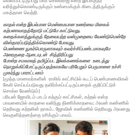
வெளிப்பட்டிருப்பது மாரி செல்வராஜ் என்ற இயக்குநர்
வரித்துக்கொண்டிருக்கும் உண்மைக்குக் கிடைத்திருக்கும்
மகத்தான வெற்றி.
காதல் என்ற இயல்பான மென்மையான உணர்வை மிகைக்
கற்பனாவாதத்தோடு மட்டுமே காட்டுவது,
கதைக்களத்துக்குத் தேவையற்ற வன்முறையை வேண்டுமென்றே
விஸ்தாரப்படுத்திக்கொண்டு போவது,
பெண்ணை நுகர்பொருளாகவும் கவர்ச்சிப்பண்டமாகவுமே
அரைகுறை ஆடையுடன்
சித்திரிப்பது
போன்ற சமகாலத் தமிழ்ப்பட இலக்கணங்களை
உடைத்து
நொறுக்கிப்போட்டிருப்பதற்காகவே பரியேறும் பெருமாளை உச்சி
முகர்ந்து பாராட்டலாம்
[மூத்த மாணவர்களின்
ராகிங் காட்சியில் கூடப் பெண்மாணவிகள்
கேலி செய்யப்படுவது தவிர்க்கப்பட்டிருப்பதைக் குறிப்பிட்டுச்
சொல்ல வேண்டும்]
பரியன் ஜோவிடம் பாடம் கற்கும் காட்சிகள், கற்றல் என்ற
பாவனையில் காதலை வலிந்து திணிக்காதவை; அவன் கண்ணில்
தெரிவது கற்றலின் தாகம்.. ஜோவின் கண்ணில் தெரிவது அவனது
வெகுளித்தனத்தை ரசிக்கும் பாவம்.