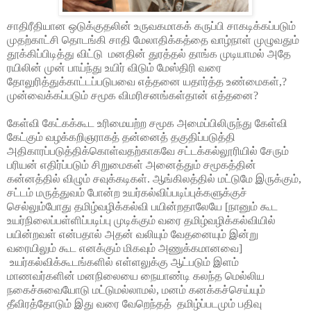
சாதிரீதியான ஒடுக்குதலின் உருவகமாகக் கருப்பி சாகடிக்கப்படும்
முதற்காட்சி தொடங்கி சாதி மேலாதிக்கத்தை வாழ்நாள் முழுவதும்
தூக்கிப்பிடித்து விட்டு
மனதின் துரத்தல் தாங்க முடியாமல் அதே
ரயிலின் முன் பாய்ந்து உயிர் விடும் மேஸ்திரி வரை
தோலுரித்துக்காட்டப்படுபவை எத்தனை யதார்த்த உண்மைகள்,?
முன்வைக்கப்படும் சமூக விமரிசனங்கள்தான் எத்தனை?
கேள்வி கேட்கக்கூட உரிமையற்ற சமூக அமைப்பிலிருந்து கேள்வி
கேட்கும் வழக்கறிஞராகத் தன்னைத் தகுதிப்படுத்தி
அதிகாரப்படுத்திக்கொள்வதற்காகவே சட்டக்கல்லூரியில் சேரும்
பரியன் எதிர்ப்படும் சிறுமைகள் அனைத்தும் சமூகத்தின்
கன்னத்தில் விழும் சவுக்கடிகள். ஆங்கிலத்தில் மட்டுமே இருக்கும்,
சட்டம் மருத்துவம் போன்ற உயர்கல்விப்படிப்புக்களுக்குச்
செல்லும்போது தமிழ்வழிக்கல்வி பயின்றதாலேயே [நானும் கூட
உயர்நிலைப்பள்ளிப்படிப்பு முடிக்கும் வரை தமிழ்வழிக்கல்வியில்
பயின்றவள் என்பதால் அதன் வலியும் வேதனையும் இன்று
வரையிலும் கூட எனக்கும் மிகவும் அணுக்கமானவை]
உயர்கல்விக்கூடங்களில் எள்ளலுக்கு ஆட்படும் இளம்
மாணவர்களின் மனநிலையை நையாண்டி கலந்த மெல்லிய
நகைச்சுவையோடு மட்டுமல்லாமல், மனம் கனக்கச்செய்யும்
தீவிரத்தோடும் இது வரை வேறெந்தத்
தமிழ்ப்படமும் பதிவு