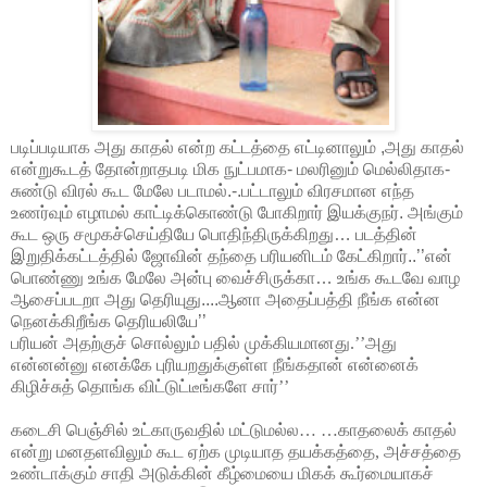
படிப்படியாக அது காதல் என்ற கட்டத்தை எட்டினாலும் ,அது காதல்
என்றுகூடத் தோன்றாதபடி மிக நுட்பமாக- மலரினும் மெல்லிதாக-
சுண்டு விரல் கூட மேலே படாமல்.-.பட்டாலும் விரசமான எந்த
உணர்வும் எழாமல் காட்டிக்கொண்டு போகிறார் இயக்குநர். அங்கும்
கூட ஒரு சமூகச்செய்தியே பொதிந்திருக்கிறது… படத்தின்
இறுதிக்கட்டத்தில் ஜோவின் தந்தை பரியனிடம் கேட்கிறார்..’’என்
பொண்ணு உங்க மேலே அன்பு வைச்சிருக்கா… உங்க கூடவே வாழ
ஆசைப்படறா அது தெரியுது....ஆனா அதைப்பத்தி நீங்க என்ன
நெனக்கிறீங்க தெரியலியே’’
பரியன் அதற்குச் சொல்லும் பதில் முக்கியமானது.’’அது
என்னன்னு எனக்கே புரியறதுக்குள்ள நீங்கதான் என்னைக்
கிழிச்சுத் தொங்க விட்டுட்டீங்களே சார்’’
கடைசி பெஞ்சில் உட்காருவதில் மட்டுமல்ல… …காதலைக் காதல்
என்று மனதளவிலும் கூட ஏற்க முடியாத தயக்கத்தை, அச்சத்தை
உண்டாக்கும் சாதி அடுக்கின் கீழ்மையை மிகக் கூர்மையாகச்