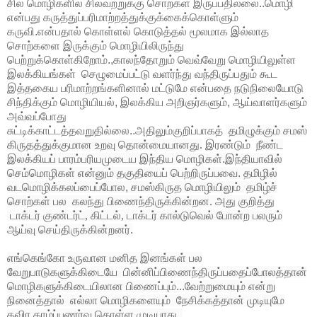
சில மொழிகளில் சிலவற்றுக்கு சொற்கள் இருப்பதில்லை..
மொழி
என்பது கருத்துப்பரிமாற்றத்துக்குக்கைக்கொள்ளும்
கருவி.என்பதால் கொள்ளல் கொடுத்தல் மூலமாக இல்லாத
சொற்களை இருக்கும் மொழியிலிருந்து
பெற்றுக்கொள்கிறோம்.,
காலந்தோறும் வெவ்வேறு மொழியிலுள்ள
இலக்கியங்கள் செழுமைப்பட்டு வளர்ந்து வந்திருப்பதும் கூட
இத்தகைய பரிமாற்றங்களினால் மட்டுமே என்பதை நடுநிலையோடு
சிந்திக்கும் மொழியியல், இலக்கிய அறிஞர்களும், ஆய்வாளர்களும்
அவ்வப்போது
சுட்டிக்காட்டத்தவறுதில்லை..
அதிலும்குறிப்பாகத்
தமிழுக்கும்
சமஸ்
கிருதத்துக்குமான
உறவு
தொன்மையானது
.
இரண்டும்
நீண்ட
இலக்கியப்
பாரம்பரியமுடைய
இந்திய
மொழிகள்
.
இந்தியாவில்
செம்மொழிகள்
என்னும்
தகுதியைப்
பெற்றிருப்பவை. தமிழில்
வடமொழிக்கலப்பைப்போல,
சமஸ்கிருத
மொழியிலும்
தமிழ்ச்
சொற்கள்
பல கலந்து பிணைந்திருக்கின்றன. அது
குறித்து
டாக்டர்
குண்டர்ட்
,
கிட்டல்
,
டாக்டர்
கால்டுவெல்
போன்ற பலரும்
ஆய்வு செய்திருக்கின்றனர்.
எங்கெங்கோ உருவான மனித இனங்கள் பல
வேறுபாடுகளுக்கிடையே பின்னிப்பிணைந்திருப்பதைப்போலத்தான்
மொழிகளுக்கிடையிலான பிணைப்பும்...வேற்றுமையும் என்று
நினைத்தால் எல்லா மொழிகளையும் நேசிக்கத்தான் முடியுமே
தவிர காழ்ப்புணர்வு கொள்ள முடியாது..