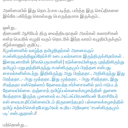
அண்மையில் இது தொடர்பாக படித்த, பார்த்த இரு செய்திகளை
இங்கே பகிர்ந்து கொள்வது பொருத்தமாக இருக்கும்..
ஒன்று..
தினமணி ஆசிரியர் திரு வைத்தியநாதன் அவர்கள் கலாரசிகன்
என்ற பெயரில் எழுதி வரும் தொடரில் இந்த வாரம் எழுதியிருக்கும்
கீழ்க்காணும் குறிப்பு .
//
முன்னாளில் வாழ்ந்த தமிழறிஞர்கள் அனைவரும்
சமஸ்கிருதத்திலும்தேர்ச்சி உடையவர்களாக இருந்திருக்கிறார்கள் .
இறையனாரின் [சிவபெருமானின்] உடுக்கையின்ஒரு புறத்திலிருந்து
தமிழும் மறுபுறத்திலிருந்து சமஸ்கிருதமும் பிறந்தன என்பது
சைவர்களின்கூற்று. இதிலிருந்து அது பிறந்ததா., அதிலிருந்து இது
பிறந்ததா..- அது மூத்ததா, இது மூத்ததா, - அது சிறந்ததா, இது
சிறந்ததா என்றெல்லாம் தேவையற்ற சர்ச்சைகளில் நாம் ஈடுபடத்
தேவையில்லை. தஞ்சைத் தமிழ்ப்பல்கலைக்கழகத்தின் துணை
வேந்தராக இருந்த முனைவர் வ.அய்.சுப்பிரமணியன் பேராசிரியர்
எஸ் வையாபுரிப்பிள்ளையிடம் திருவனந்தபுரம் பல்கலைக்கழகத்தில்
தமிழ் கற்கச்சென்றபோதுஅவர் கூறிய அறிவுரை ‘சமஸ்கிருதமும்
படி’ என்பதுதான்.
//
மற்றொன்று...