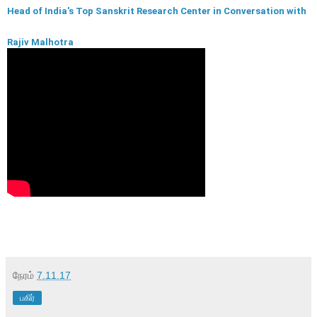
Head of India's Top Sanskrit Research Center in Conversation with
Rajiv Malhotra
நேரம்
7.11.17
பகிர்