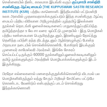
சென்னையில் நீண்ட காலமாக இயங்கி வரும்
குப்புசாமி சாஸ்திரி
சமஸ்கிருத ஆய்வு மையம்
[
THE KUPPUSWAMI SASTRI RESEARCH
பற்றிய காணொளி. இந்தியாவில் மட்டுமன்றி
INSTITUTE (KSRI)
உலக அளவில் முதலாவதாகக்கருதப்படும் இந்த சமஸ்கிருத ஆய்வு
மையம் பற்றிய விரிவான அறிமுகத்தில் பழந்தமிழ் இலக்கண
நூல்கள் தொடங்கி ஓலைச்சுவடிகளைப் பாதுகாத்துப்பதிப்பித்த
தமிழ்த்தாத்தா உ வே சா வரை -ஒப்பீட்டு முறையில் - இரு மொழிகள்
பற்றிய உண்மையான பெருமிதத்துடனும், இரண்டிலும் தோய்ந்து
தெளிந்த பயிற்சி தந்த திடத்துடனும் ஆற்றொழுக்குப் போன்ற
அநாயாச நடையில் சொல்லிக்கொண்டே போகிறார் இயக்குநர்
முனைவர் காமேஸ்வரி அவர்கள். இங்கே சேகரம்
செய்யப்பட்டிருக்கும் 60000 நூல்களிலும்,ஓலைச்சுவடிகளிலும்
தமிழ் நூல்களுக்கும் அவற்றின் மொழியாக்கங்களுக்கும் இடம்
இருக்கிறது.
பிரதேச எல்லைகளால் மனதைக்குறுக்கிக்கொண்டு விடாமல் பல
மொழிகளிலிருந்தும் வந்து சேரும் அறிவுச் சேமிப்பை மட்டுமே
கொண்டாட வேண்டும் என்பதற்குப் பாடம் சொல்கிறது
இந்தக்காணொளி