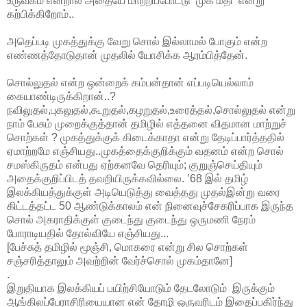
உருவகம் என்றால் அதையே மாற்றிப்போட்டு ’முக மதி’ என்று
கற்பிக்கிறோம்..
அதெப்படி முகத்துக்கு வேறு சொல் இல்லாமல் போகும் என்ற
எண்ணத்தோடுதான் முதலில் யோசிக்க ஆரம்பித்தேன்.
சொல்லுதல் என்ற ஒன்றைக் கம்பன்தான் எப்படியெல்லாம்
கையாண்டிருக்கிறான்..?
நவிலுதல்,புகலுதல்,கூறுதல்,கழறுதல்,உரைத்தல்,சொல்லுதல் என்று
நாம் பேசும் முறைக்குத்தான் தமிழில் எத்தனை விதமான மாற்றுச்
சொற்கள் ? முகத்துக்குக் கிடைக்காதா என்று தேடிப்பார்த்ததில்
ஏமாற்றமே எஞ்சியது..முகத்தைக்குறிக்கும் வதனம் என்ற சொல்
சமஸ்கிருதம் என்பது ஏற்கனவே தெரியும்; குறுஞ்செய்தியும்
அதைக்குறிப்பிடத் தவறியிருக்கவில்லை.
’68 இல் தமிழ்
இலக்கியத்துக்குள் அடியெடுத்து வைத்தது முதல்இன்று வரை
கிட்டத்தட்ட 50 ஆண்டுக்காலம் என் நினைவுச்சேகரிப்பாக இருந்த
சொல் அகராதிக்குள் குடைந்து குடைந்து ஒருமணி நேரம்
போராடியதில் தோல்வியே எஞ்சியது...
[பேச்சுத் தமிழில் மூஞ்சி, மொகரை என்று சில சொற்கள்
சஞ்சரித்தாலும் அவற்றின் வேர்ச்சொல் முகம்தானே]
.
இறுதியாக இலக்கியப் பயிற்சியோடும் தேடலோடும் இருக்கும்
ஆங்கிலப்பேராசிரியையான என் தோழி ஒருவரிடம் இதைப்பகிர்ந்து