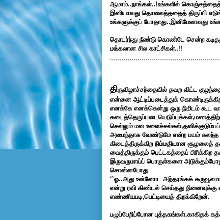
ஆமாம்..நாங்கள்..!உங்களில் கொஞ்சத்தைத் 
இனியாவது தொலைத்ததைத் திருப்பி எடுங்கள
உங்களுக்குப் போதாது..இனிமேலாவது உங்க
தொடர்ந்து நீண்டு கொண்டே சென்ற கடிதத
மங்கலான சில காட்சிகள்..!!
,,,,,,,,,,,,,,,,,,,,,,,,,,,,,,,,,,,,,,,,,,,,,,,,,,,,,,,,
தி
ருவிழாச்சந்தையில் தவற விட்ட குழந்
என்னை ஆட்டிப்படைத்துக் கொண்டிருக்க
எனக்கே எனக்கென்று ஒரு நிமிடம் கூட வ
கடைத்தெருப்படையெடுப்புக்கள்,மணத்திற்கு
செல்லும் மன உளைச்சல்கள்,தனிக்குடும்
அமைந்தாக வேண்டுமே என்ற பயம் கலந்த பரப
கிடைத்திருக்கிற நிம்மதியான சூழலைத் த
வைத்திருக்கும் பெட்டகத்தைப் பிரிக்கிற த
இருவருமாய்ப் பொருள்களை அடுக்கும்போது
சொன்னபோது
‘’ஓ..அது உன்னோட அந்தரங்கக் கருவூலமாக
என்று ரவி கிண்டல் செய்தது நினைவுக்கு
எண்ணியபடி,பெட்டியைத் திறக்கிறேன்.
பழுப்பேறிப்போன புத்தகங்கள்,காகிதக் க