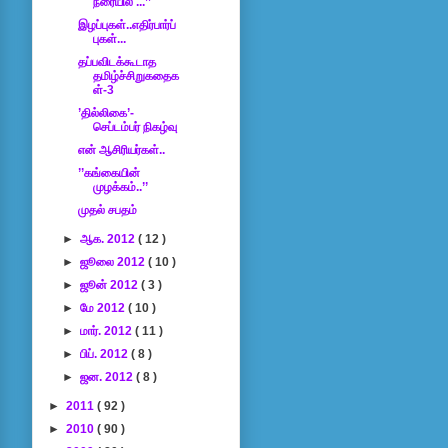
நரையில ...’’
இழப்புகள்..எதிர்பார்ப்
புகள்...
தப்பவிடக்கூடாத
தமிழ்ச்சிறுகதைக
ள்-3
’தில்லிகை’-
செப்டம்பர் நிகழ்வு
என் ஆசிரியர்கள்..
’’கங்கையின்
முழக்கம்..’’
முதல் சபதம்
►
ஆக. 2012
( 12 )
►
ஜூலை 2012
( 10 )
►
ஜூன் 2012
( 3 )
►
மே 2012
( 10 )
►
மார். 2012
( 11 )
►
பிப். 2012
( 8 )
►
ஜன. 2012
( 8 )
►
2011
( 92 )
►
2010
( 90 )