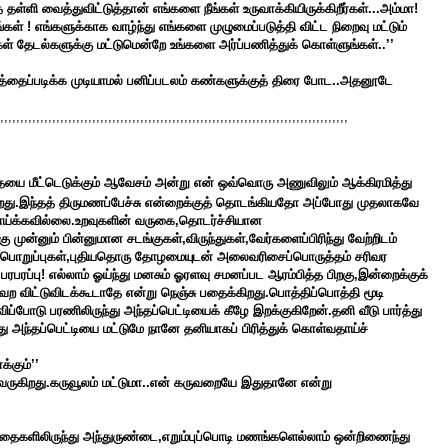
தள்ளி வைத்துவிட்டுத்தான் எங்களை நீங்கள் உருவாக்கியிருக்கிறீர்கள்...அம்மா!
் ! எங்களுக்காக வாழ்ந்து எங்களை முழுமைப்படுத்தி விட்ட நிறைவு மட்டும்
ள் தேடல்களுக்கு மட்டுமென்றே உங்களை அர்ப்பணித்துக் கொள்ளுங்கள்..’’
்தைப்படிக்க முடியாமல் பனிப்படலம் கண்களுக்குத் திரை போட..அதனூடே
,,,,,,,,,,,,,,,,,,,,,,,,,,,,,,,,,,,,,,,,,,,,,,,,,,,,,,,,,,,,,,,,,,,,,,,,,,,,,,,,,,,,,,,
தையை மீட்டெடுக்கும் ஆவேசம் அன்று என் ஒவ்வொரு அணுவிலும் ஆக்கிரமித்து
ிறது.இந்தத் திருமணப்பேச்சு என்றைக்குத் தொடங்கியதோ அப்போது முதலாகவே
ாய்க்கவில்லை.உறவுகளின் வருகை,தொடர்ச்சியான
 முன்னும் பின்னுமான சடங்குகள்,விருந்துகள்,வேர்களைப்பிரிந்து வேற்றிடம்
பப்பொறுப்புகள்,புதியதொரு தோழமையுடன் அலைவரிசைப்பொருத்தம் சரிவர
ரப்பு! எல்லாம் ஓய்ந்து மனசும் ஓரளவு சமனப்பட ஆரம்பித்த பிறகு,இன்றைக்குக்
வற விட்டுவிடக்கூடாதே என்று நெஞ்சு பதைக்கிறது.பொத்திப்பொத்தி மூடி
விப்போடு பரணிலிருந்து அந்தப்பெட்டியைக் கீழே இறக்குகிறேன்.தனி வீடு பார்த்து
 அந்தப்பெட்டியை மட்டுமே நானே தனியாகப் பிரித்துக் கொள்வதாய்ச்
்கும்’’
 வருகிறது.கருவூலம் மட்டுமா..என் கருவறையே இதுதானே என்று
த்தைகளிலிருந்து அந்துருண்டை,எறும்புப்பொடி மணங்களெல்லாம் ஒன்றிணைந்து