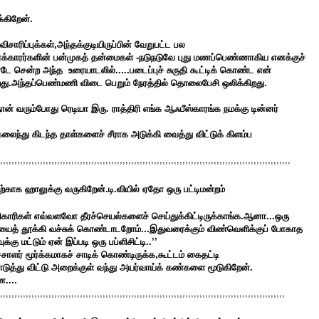
்கிறேன்.
ாரிப்புக்கள்,அந்தக்குடியிருப்பின் வேறுபட்ட பல
தனக்காரர்களின் பன்முகத் தன்மைகள் -நடுநடுவே புது மணப்பெண்ணாகிய எனக்குச்
ென்ற அந்த உரையாடலில்.....படைப்புச் சுருதி கூட்டிக் கொண்ட என்
து.அந்தப்பெண்மணி விடை பெறும் நேரத்தில் தொலைபேசி ஒலிக்கிறது.
ன் வரும்போது ரெடியா இரு. ராத்திரி எங்க ஆஃபீஸ்காரங்க நமக்கு டின்னர்
ைந்து கிடந்த தாள்களைச் சீராக அடுக்கி வைத்து விட்டுக் கிளம்ப
,,,,,,,,,,,,,,,,,,,,,,,,,,,,,,,,,,,,,,,,,,,,,,,,,,,,,,,,,,,,,,,,,,,,,,,,,,,,,,,,,,,,,,,,,,,,,,,,,,,,,,
ற்காக ஹாலுக்கு வருகிறேன்.டி.வியில் ஏதோ ஒரு பட்டிமன்றம்
ரிகள் எவ்வளவோ தீரச்செயல்களைச் செய்துக்கிட்டிருக்காங்க.ஆனா...ஒரு
டியைத் தூக்கி வச்சுக் கொண்டாடறோம்...இதுவரைக்கும் விண்வெளிக்குப் போகாத
மட்டும் ஏன் இப்படி ஒரு பப்ளிசிட்டி..’’
ளர் மூர்க்கமாகச் சாடிக் கொண்டிருக்க,கூட்டம் கைதட்டி
ுத்து விட்டு அறைக்குள் வந்து அயர்வாய்க் கண்களை மூடுகிறேன்.
ன....
,,,,,,,,,,,,,,,,,,,,,,,,,,,,,,,,,,,,,,,,,,,,,,,,,,,,,,,,,,,,,,,,,,,,,,,,,,,,,,,,,,,,,,,,,,,,,,,,,,,,