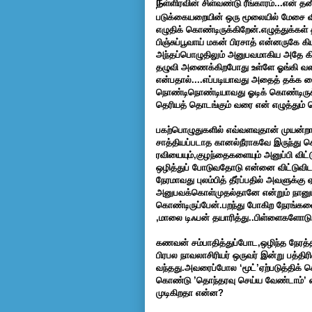
ந
ள்ளிரவின் சிள்வண்டு ரீங்காரம்...என
படுக்கையறையின் ஒரு மூலையில் மேசை வ
எழுதிக் கொண்டிருக்கிறேன்.எழுத்துக்க
பிஞ்சுப்பூவாய் மகன் பிரசாத் என்னருகே க
அந்தப்பொழுதிலும் அனுபவமாகிய அதே கிள
தழுவி அணைக்கிறபோது உள்ளே ஓங்கி வளர
என்பதால்....எப்படியாவது அதைத் தக்க 
நொண்டிநொண்டியாவது ஓடிக் கொண்டிருக்கி
தெரியத் தொடங்கும் வரை என் எழுத்தும்
பகற்பொழுதுகளில் எவ்வளவுதான் முயன்ற
சாத்தியப்படாத கானல்நீராகவே இருந்து கொ
ரவியையும்,குழந்தைகளையும் அனுப்பி விட்
ஒழித்துப் போடுவதோடு என்னை விட்டுவிட
நேரமாவது புலம்பித் தீர்ப்பதில் அவளுக்க
அனுபவக்கொள்முதல்தானே என்றும் நானும்
கொண்டிருப்பேன்.பறந்து போகிற நேரங்களை
,மாலை டிஃபன் தயாரித்து..பிள்ளைகளோடு வீட
கணவன் சம்பாதித்துப்போட,ஒழிந்த நேரத்தி
பிரபல நாவலாசிரியர் ஒருவர் இன்று பத்திர
வந்தது.அவரைப்போல ‘மூட்’ஏற்படுத்திக
கொண்டு ’தொந்தரவு செய்ய வேண்டாம்’ எ
முடிகிறதா என்ன?