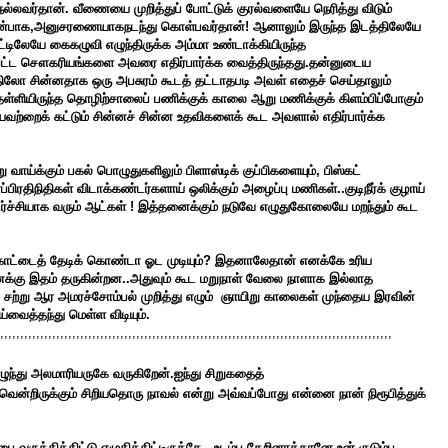
்லவர்தான். வீணையை முறித்துப் போட்டுக் குரல்வளையே நெரித்து விடும்
்பாக,அனுசரணையாகநடந்து கொள்பவர்தான்! ஆனாலும் இருந்த இடத்திலேயே
்டிலேயே கைகழுவி எழுந்திருக்க அம்மா உண்டாக்கியிருந்த
ப்பட்ட சௌகரியங்களை அவரை எதிர்பார்க்க வைத்திருந்தது.தன்னுடைய
்திலோ சின்னதாக ஒரு அபசுரம் கூடத் தட்டாதபடி அவள் எதைச் செய்தாலும்
தள்ளியிருந்த தொழிற்சாலைப் பணிக்குக் காலை ஆறு மணிக்குக் கிளம்பிப்போகும்
யவற்றைக் கட்டும் சின்னச் சின்ன உதவிகளைக் கூட அவளால் எதிர்பார்க்க
ு வாய்க்கும் பகல் பொழுதுகளிலும் பிளாஸ்டிக் குப்பிகளையும், பிஸ்கட்
பிரதிநிதிகள் விடாக்கண்டர்களாய் ஒலிக்கும் அழைப்பு மணிகள்..குடிநீர்க் குழாய்
ொடர்ச்சியாக வரும் ஆட்கள் ! இத்தனைக்கும் நடுவே எழுதுகோலையே மறந்தும் கூட
 காட்டைத் தேடிக் கொண்டா ஓட முடியும்? இதனாலேதான் எனக்கே உரிய
்கு இதம் தருகின்றன..அதுவும் கூட மறுநாள் வேலை நாளாக இல்லாத
ே சற்று ஆர அமரச்சோம்பல் முறித்து எழும் ஞாயிறு காலைகள் முந்தைய இரவின்
ஓய்வைத்தந்து மெள்ள விடியும்.
,,,,,,,,,,,,,,,,,,,,,,,,,,,,,,,,,,,,,,,,,,,,,,,,,,,,,,,,,,,,,,,,,,,,,,,,,,,,,,,,,,,,,,,,,,,,,,,,,,
ுந்து அலமாரியருகே வருகிறேன்.ஐந்து சிறுகதைத்
வென்றிருக்கும் சிறியதொரு நாவல் என்று அவ்வப்போது என்னை நான் நிரூபித்துக்
்பை வருத்திக்கிட்டு எழுதிக்கிட்டிருக்கே...உடம்பு தேறினாத்தானே உன் குடும்ப