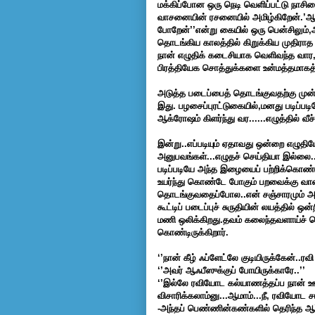
மக்கிப்போன ஒரு நெடி வெளிப்பட்டு நாசி
வாசனையின் ரசனையில் அமிழ்கிறேன்.’ஆறாப்
போறேன்’’என்று கையில் ஒரு பென்சிலும்,
தொடங்கிய காலத்தில் கிறுக்கிய முதிராத
நான் எழுதிக் கடைசியாக வெளிவந்த வார,மா
பிரத்தியேக சொத்துக்களை உன்மத்தமாகத் த
அடுத்த படைப்பைத் தொடங்குவதற்கு முன்
இது. பழசைப்புரட்டுகையில்,மனது படிப்படி
ஆக்ரோஷம் கிளர்ந்து வர......எழுத்தில் வீச்
இன்று..எப்படியும் ஏதாவது ஒன்றை எழுதிய
அனுபவங்கள்...எழுதச் செய்தியா இல்லை..!
படிப்படியே அந்த இழையைப் பற்றிக்கொண்டு
உயர்ந்து கொண்டே போகும் பறவைக்கு வான 
தொடங்குவதைப்போல..என் சஞ்சாரமும் அத
கூட்டிப் படைப்புச் சுருதியின் லயத்தில
மணி ஒலிக்கிறது.தவம் கலைந்தவளாய்ச் ச
கொண்டிருக்கிறார்.
‘’நான் கீழ் ஃப்ளேட்லே குடியிருக்கேன்..ர
‘’அவர் ஆஃபீஸுக்குப் போயிருக்காரே..’’
‘’இல்லே ரவியோட கல்யாணத்தப்ப நான் ஊ
விசாரிக்கலாம்னு...ஆமாம்...நீ, ரவியோட ச
-அந்தப் பெண்ணின்கண்களில் தெரிந்த ஆர