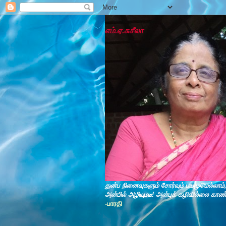
எம்.ஏ.சுசீலா
துன்ப நினைவுகளும் சோர்வும் பயமுமெல்லாம்
அன்பில் அழியுமடீ! அன்புக் கழிவில்லை காண
-பாரதி