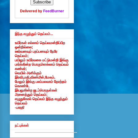
Delivered by
FeedBurner
இந்த எழுத்தும் தெய்வம்...
உயிர்கள் எல்லாம் தெய்வமன்றிப்பிற
ஒன்றில்லை;
ஊர்வனவும் பறப்பனவும் நேரே
தெய்வம்;
பயிலும் உயிர்வகை மட்டுமன்றி இங்கு
பார்க்கின்ற பொருளெல்லாம் தெய்வம்
கண்டீர்;
வெயில் அளிக்கும்
இரவி,மதி,விண்மீன்,மேகம்,
மேலும் இங்கு பலப்பலவாம் தோற்றம்
கொண்டே
இயலுகின்ற ஜடப்பொருள்கள்
அனைத்தும் தெய்வம்;
எழுதுகோல் தெய்வம் இந்த எழுத்தும்
தெய்வம்
-பாரதி
நட்புக்கள்