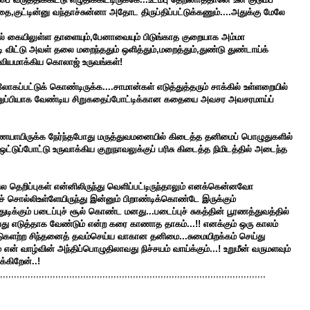
ந்தை,குட்டின்னு வந்தாச்சுன்னா அதோட திருப்திப்பட்டுக்கணும்....அதுக்கு மேலே
ல் கையிலுள்ள தாளையும்,பேனாவையும் பிடுங்காத குறையாக அம்மா
விட்டு அவள் தலை மறைந்ததும் ஒளித்தும்,மறைத்தும்,துண்டு துண்டாய்க்
த ஓவியமாக்கிய கொலாஜ் உருவங்கள்!
லோகப்பட்டுக் கொண்டிருக்க....சாமான்கள் எடுத்துத்தரும் சாக்கில் உள்ளறையில்
னுப்பியாக வேண்டிய சிறுகதைப்போட்டிக்கான கதையை அவசர அவசரமாய்ப்
 துணையாயிருக்க நேர்ந்தபோது மருத்துவமனையில் கிடைத்த தனிமைப் பொழுதுகளில்
றம் ஒட்டுப்போட்டு உருவாக்கிய குறுநாவலுக்குப் பரிசு கிடைத்த நிமிடத்தில் அடைந்த
 தெறிப்புகள் என்னிலிருந்து வெளிப்பட்டிருந்தாலும் எனக்கென்னவோ
்கச் சொல்லிஉள்ளேயிருந்து இன்னும் பிறாண்டிக்கொண்டே இருக்கும்
ுடிக்கும் படைப்புச் சூல் கொண்ட மனது...படைப்புச் சுகத்தின் பூரணத்துவத்தில்
வது எடுத்தாக வேண்டும் என்ற கரை காணாத தாகம்...!! எனக்கும் ஒரு காலம்
ுகளற்ற சிந்தனைத் தவம்செய்ய வாகான தனிமை...சுமையிறக்கம் செய்து
ன் வாழ்வின் அந்திப்பொழுதிலாவது நிச்சயம் வாய்க்கும்...! உறுமீன் வருமளவும்
்கிறேன்..!
,,,,,,,,,,,,,,,,,,,,,,,,,,,,,,,,,,,,,,,,,,,,,,,,,,,,,,,,,,,,,,,,,,,,,,,,,,,,,,,,,,,,,,,,,,,,,,,,