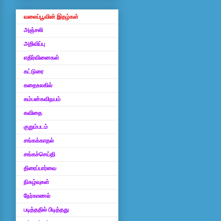
வலைப்பூவின் இதழ்கள்
அஞ்சலி
அறிவிப்பு
எதிர்வினைகள்
கட்டுரை
கதைஉலகில்
கம்பன்கவிநயம்
கவிதை
குறும்படம்
சங்கக்காதல்
சங்கச்செய்தி
திரைப்பார்வை
நிகழ்வுகள்
நேர்காணல்
படித்ததில் பிடித்தது