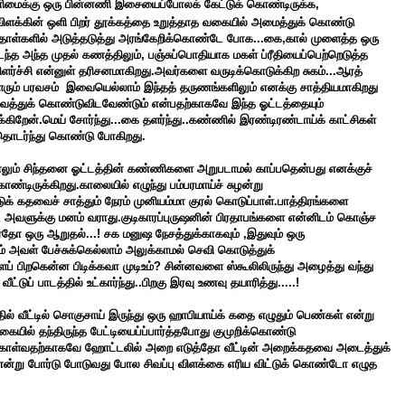
் தனிமைக்கு ஒரு பின்னணி இசையைப்போலக் கேட்டுக் கொண்டிருக்க,
ிளக்கின் ஒளி பிறர் தூக்கத்தை உறுத்தாத வகையில் அமைத்துக் கொண்டு
ள் தாள்களில் அடுத்தடுத்து அரங்கேறிக்கொண்டே போக...கை,கால் முளைத்த ஒரு
ிடந்த அந்த முதல் கணத்திலும், பஞ்சுப்பொதியாக மகள் ப்ரீதியைப்பெற்றெடுத்த
ர்ச்சி என்னுள் தரிசனமாகிறது.அவர்களை வருடிக்கொடுக்கிற சுகம்...ஆரத்
ும் பரவசம் இவையெல்லாம் இந்தத் தருணங்களிலும் எனக்கு சாத்தியமாகிறது
வைத்துக் கொண்டுவிடவேண்டும் என்பதற்காகவே இந்த ஓட்டத்தையும்
றேன்.மெய் சோர்ந்து...கை தளர்ந்து..கண்ணில் இரண்டிரண்டாய்க் காட்சிகள்
 தொடர்ந்து கொண்டு போகிறது.
ாலும் சிந்தனை ஓட்டத்தின் கண்ணிகளை அறுபடாமல் காப்பதென்பது எனக்குச்
ண்டிருக்கிறது.காலையில் எழுந்து பம்பரமாய்ச் சுழன்று
டுக் கதவைச் சாத்தும் நேரம் முனியம்மா குரல் கொடுப்பாள்.பாத்திரங்களை
 அவளுக்கு மனம் வராது.குடிகாரப்புருஷனின் பிரதாபங்களை என்னிடம் கொஞ்ச
ு ஏதோ ஒரு ஆறுதல்...! சக மனுஷ நேசத்துக்காகவும் ,இதுவும் ஒரு
 அவள் பேச்சுக்கெல்லாம் அலுக்காமல் செவி கொடுத்துக்
ப் பிறகென்ன பிடிக்கவா முடிஉம்? சின்னவளை ஸ்கூலிலிருந்து அழைத்து வந்து
்டுப் பாடத்தில் உட்கார்ந்து..பிறகு இரவு உணவு தயாரித்து.....!
ல் வீட்டில் சொகுசாய் இருந்து ஒரு ஹாபியாய்க் கதை எழுதும் பெண்கள் என்று
ிகையில் தந்திருந்த பேட்டியைப்ப்பார்த்தபோது குமுறிக்கொண்டு
் கொள்வதற்காகவே ஹோட்டலில் அறை எடுத்தோ வீட்டின் அறைக்கதவை அடைத்துக்
ன்று போர்டு போடுவது போல சிவப்பு விளக்கை எரிய விட்டுக் கொண்டோ எழுத