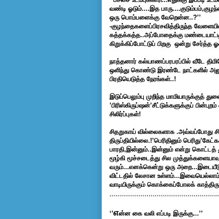
வண்டி ஓடும்....இத பாரு....குடும்பம்,குழ
ஒரு பொம்பளைக்கு வேறென்ன..?’’
-குழந்தைகளைப்பிரசவித்திருந்த வேளையி
கத்தக்கத்த..அப்போதைக்கு மண்டையாட்டி 
கிறுக்கிப்போட்டுப் பிறகு ஒன்று சேர்த்
நாத்தனார் கல்யாணப்பரபரப்பில் வீடே திமி
ஒளிந்து கொண்டு இரண்டே நாட்களில் அ
பிரதியெடுத்த நேரங்கள்..!
இடுப்பெலும்பு முறிந்த மாமியாருக்குத்
’பிரிஸ்கிருப்ஷன்’சீட்டுக்களுக்குப் பின்பு
சிலிர்ப்புகள்!
சிதறுகாய் வில்லைகளாக .அவ்வப்போது சில
திருப்தியில்லை.!’பெரிதினும் பெரிது’கேட
பாரதி,இன்னும்..இன்னும் என்று கொட்டத் த
மூழ்கி மூச்சடைத்து சில முத்துக்களையா
வரும்...எனக்கென்று ஒரு அறை...இடையீட
விட்டதில் லேசான உள்ளம்...இவையெல்லாம் எ
வாடியிருக்கும் கொக்கைப்போலக் காத்திருக
,,,,,,,,,,,,,,,,,,,,,,,,,,,,,,,,,,,,,,,,,,,,,,,,,,,,,,,,
எ
‘’
ன்ன கை வலி எப்படி இருக்கு...’’