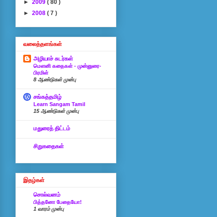
►
2009
( 80 )
►
2008
( 7 )
வலைத்தளங்கள்
அழியாச் சுடர்கள்
மௌனி கதைகள் - முன்னுரை-
பிரமிள்
8 ஆண்டுகள் முன்பு
சங்கத்தமிழ்
Learn Sangam Tamil
15 ஆண்டுகள் முன்பு
மதுரைத் திட்டம்
சிறுகதைகள்
இதழ்கள்
சொல்வனம்
பித்தனோ பேதையோ!
1 வாரம் முன்பு