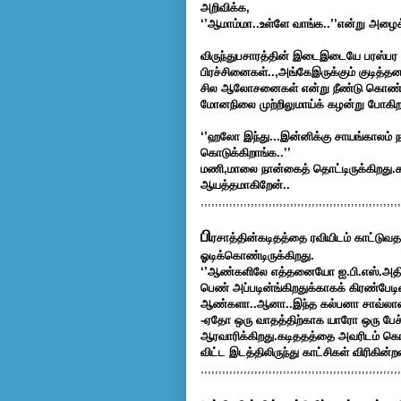
அறிவிக்க,
‘’ஆமாம்மா..உள்ளே வாங்க..’’என்று அழைக
விருந்துபசாரத்தின் இடைஇடையே பரஸ்பர விச
பிரச்சினைகள்..,அங்கேஇருக்கும் குடித்
சில ஆலோசனைகள் என்று நீண்டு கொண்டே ச
மோனநிலை முற்றிலுமாய்க் கழன்று போகிற
‘’ஹலோ இந்து...இன்னிக்கு சாயங்காலம் நா
கொடுக்கிறாங்க..’’
மணி,மாலை நான்கைத் தொட்டிருக்கிறது.கல
ஆயத்தமாகிறேன்..
,,,,,,,,,,,,,,,,,,,,,,,,,,,,,,,,,,,,,,,,,,,,,,,,,,,,,,,,
பி
ரசாத்தின்கடிதத்தை ரவியிடம் காட்டுவத
ஓடிக்கொண்டிருக்கிறது.
‘’ஆண்களிலே எத்தனையோ ஐ.பி.எஸ்.அதிகா
பெண் அப்படின்ங்கிறதுக்காகக் கிரண்பே
ஆண்களா..ஆனா..இந்த கல்பனா சாவ்லாவுக்கு 
-ஏதோ ஒரு வாதத்திற்காக யாரோ ஒரு பேச்சா
ஆரவாரிக்கிறது.கடிததத்தை அவரிடம் கொட
விட்ட இடத்திலிருந்து காட்சிகள் விரிகின்ற
,,,,,,,,,,,,,,,,,,,,,,,,,,,,,,,,,,,,,,,,,,,,,,,,,,,,,,,,