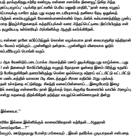
யைத் தாக்குகிறது.சற்றே கண்மூடி என்னை எனக்கே நினைவூட்டுகிற அந்த
பு,ஏழாப்பு’ படிக்கிற நாட்களில் பெரிய மனுஷி மாதிரி,’’நான் கதை எழுதப்
அப்பாவுக்கு யாரோ தந்த புது வருஷ டையரியுமாகத் தனிமை தேடி ஒதுங்கத்
 பிஞ்சுக் கையெழுத்துக் கோணல்மாணல்களில் தொடங்கிக் கல்யாணத்திற்கு முன்பு
த இதழ்ச்சிறுகதைக் கத்தரிப்புக்கள் வரை அந்தப்பெட்டியை நிரப்பியிருந்த என்
ழுவியபடி உள்ளெரியும் அக்கினிக்கு ஆகுதி வார்க்கிறேன்.
பு என்னை நானே உயிர்ப்பித்துக் கொள்ள வழக்கமாக நான் கையாளுகிற உத்திதான்
யே வேகம் எடுக்கும்...முன்னிலும் நன்றாக...முன்னிலும் விரைவாக ஓடும்
சும்,வீரியமும் பொங்கி வரும்.
ே ஆக வேண்டும்.படைப்பாக்க அவசத்தில் மனம் துடிக்கிறது.புது வாழ்க்கை...புது
 என் நினைவுச் சேமிப்பிலிருந்து எழுதத் தோதான ஒன்றை இனம் பிரித்து உருவிப்
 மேலேறுகிறேன்.தரையிலிருந்து மெள்ள ஒவ்வொரு சுற்றாய் வட்டமிட்டு வட்டமிட்டு
மண்டலத்தில் வாகான பிடி கிடைத்ததும் சீரான கதியில் அது பறக்கத்
ன் உச்சத்தை எட்டுகிறது. சிலந்தி வலைப்பின்னலாய்....இழையோடு இழை
் ஒன்றிக் கரைந்து என்னையே நான் இழக்கத் தொடங்குகிற வேளையில் வாயில் அழைப்பு
ென்று கதவைத் திறக்கிறேன்.நடுத்தர வயதுப்பெண்ணொருவர் நின்று
வி இல்லையா.’’
ரிலே இல்லை.இன்னிக்குக் காலையிலேதான் வந்தேன்...அதுதான்
ம்சாரம்தானே...?’’
்வமும், ஊடுருவுவது போன்ற பார்வையும் ..இவள் தவிர்க்க முடியாதவள் என்பதை