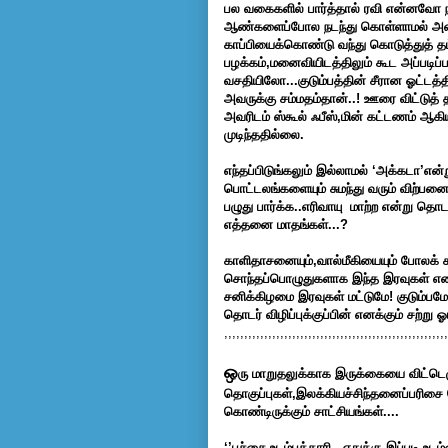
பல வகைகளில் பார்த்தால் ரவி என்னவோ நல
ஆண்களைப்போல நடந்து கொள்ளாமல் அன
காப்பியைக்கொண்டு வந்து கொடுத்துத் தட
பழக்கம்,மனைவியிடத்திலும் கூட அப்படி
வசதியிலோ...குடும்பத்தின் சீரான ஓட்டத
அவருக்கு சம்மதம்தான்..! ஊரை விட்டுத் 
அவரிடம் ஸ்கூல் ஃபீஸ்,மின் கட்டணம் ஆகி
முடிந்ததில்லை.
எந்தப்பிடுங்கலும் இல்லாமல் ‘அக்கடா’என்ற
பொட்டலங்களையும் சுமந்து வரும் விற்பனைப்
பழுது பார்க்க..எரிவாயு மாற்ற என்று த
எத்தனை மாதங்கள்...?
காளிதாசனையும்,வால்மீகியையும் போலக்
சொந்தப்பொழுதுகளாக இந்த இரவுகள் எனக
சனிக்கிழமை இரவுகள் மட்டுமே! குடும்பம
தொடர் விழிப்புக்குப்பின் எனக்கும் சற்று 
,,,,,,,,,,,,,,,,,,,,,,,,,,,,,,,,,,,,,,,,,,,,,,,,,,,,,,,,
ஒ
ரு மாறுதலுக்காக இருக்கையை விட்டெழ
தொகுப்புகள்,இலக்கியச்சிந்தனைப்பரிசை 
கொண்டிருக்கும் சாட்சியங்கள்....
‘’பச்சை உடம்புக்காரி...எதுக்கு இப்படி உடம