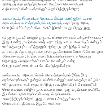
ஆசிரியர் திரு குறிஞ்சிவேலன் அவர்கள் தொலைபேசி
வழியாகவும்,மின் அஞ்சலிலும் தெரிவித்திருக்கிறார்.
கனடா தமிழ் இலக்கியத் தோட்டம் இவ்வாண்டு ஜூன் மாதம்
அசடனுக்கு அளித்திருக்கும் விருதைத்
தொடர்ந்து அதே
மொழிபெயர்ப்புக்குக் கிடைக்கும் இரண்டாவது விருது இது.
விருதுகளும் பரிசுகளும் ஒருபுறம் உற்சாகத்தையும் மகிழ்ச்சியையும் -
இது போன்ற முயற்சிகளைத் தொடர்ந்து செய்ய வேண்டும் என்னும்
ஊக்கத்தையும் அளித்தாலும் மற்றொரு புறம் இதே போன்ற
தரத்தைத் தொடர்ந்து தக்க வைத்துக்கொள்ள வேண்டுமே என்னும்
அச்சத்தையும் , சிறந்த உலகப்பேரிலக்கியங்களைத் தேர்ந்து
தெளிந்து மொழியாக்கம் செய்ய வேண்டும் என்ற
பொறுப்புணர்வையும் கூடவே கிளர்த்துகின்றன.
உண்மையில் ‘அசடனு’க்குக் கிடைத்திருக்கும் இந்த இரு
அங்கீகாரங்களும் தஸ்தயெவ்ஸ்கி என்னும் மாமேதைக்கு மட்டுமே
உரித்தானவை என்பதையும் அந்த உலக இலக்கியப் பேராசானின்
சொற்களைத் தமிழில் முன் வைக்க நான் ஒரு கருவியாக மட்டுமே
இயங்கியிருக்கிறேன் என்பதையும் நன்றாகவே
உணர்ந்திருக்கிறேன்; இது அவையடக்கத்துக்காகச்
சொல்லப்பட்டதில்லை; இதுவே உண்மை .