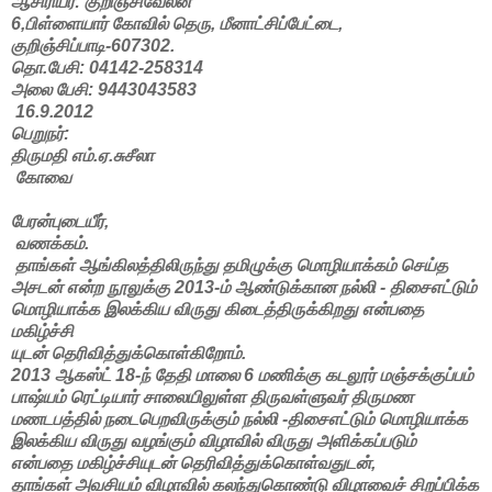
ஆசிரியர்: குறிஞ்சிவேலன்
6,பிள்ளையார் கோவில் தெரு, மீனாட்சிப்பேட்டை,
குறிஞ்சிப்பாடி-607302.
தொ.பேசி: 04142-258314
அலை பேசி: 9443043583
16.9.2012
பெறுநர்:
திருமதி எம்.ஏ.சுசீலா
கோவை
பேரன்புடையீர்,
வணக்கம்.
தாங்கள் ஆங்கிலத்திலிருந்து தமிழுக்கு மொழியாக்கம் செய்த
அசடன் என்ற நூலுக்கு 2013-ம் ஆண்டுக்கான நல்லி - திசைஎட்டும்
மொழியாக்க இலக்கிய விருது கிடைத்திருக்கிறது என்பதை
மகிழ்ச்சி
யுடன் தெரிவித்துக்கொள்கிறோம்.
2013 ஆகஸ்ட் 18-ந் தேதி மாலை 6 மணிக்கு கடலூர் மஞ்சக்குப்பம்
பாஷ்யம் ரெட்டியார் சாலையிலுள்ள திருவள்ளுவர் திருமண
மணடபத்தில் நடைபெறவிருக்கும் நல்லி -திசைஎட்டும் மொழியாக்க
இலக்கிய விருது வழங்கும் விழாவில் விருது அளிக்கப்படும்
என்பதை மகிழ்ச்சியுடன் தெரிவித்துக்கொள்வதுடன்,
தாங்கள் அவசியம் விழாவில் கலந்துகொண்டு விழாவைச் சிறப்பிக்க