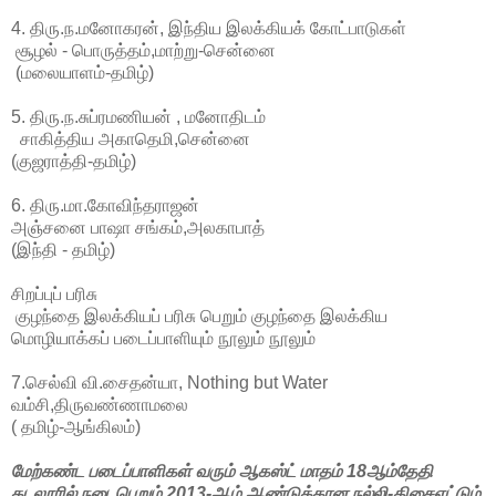
4. திரு.ந.மனோகரன், இந்திய இலக்கியக் கோட்பாடுகள்
சூழல் - பொருத்தம்,மாற்று-சென்னை
(மலையாளம்-தமிழ்)
5. திரு.ந.சுப்ரமணியன் , மனோதிடம்
சாகித்திய அகாதெமி,சென்னை
(குஜராத்தி-தமிழ்)
6. திரு.மா.கோவிந்தராஜன்
அஞ்சனை பாஷா சங்கம்,அலகாபாத்
(இந்தி - தமிழ்)
சிறப்புப் பரிசு
குழந்தை இலக்கியப் பரிசு பெறும் குழந்தை இலக்கிய
மொழியாக்கப் படைப்பாளியும் நூலும் நூலும்
7.செல்வி வி.சைதன்யா, Nothing but Water
வம்சி,திருவண்ணாமலை
( தமிழ்-ஆங்கிலம்)
மேற்கண்ட படைப்பாளிகள் வரும் ஆகஸ்ட் மாதம் 18ஆம்தேதி
கடலூரில் நடைபெறும் 2013-ஆம் ஆண்டுக்கான நல்லி-திசைஎட்டும்