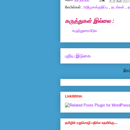
லேபிள்கள்:
அறிமுகக்குறிப்பு
,
தடங்கள்
,
த
கருத்துகள் இல்லை :
கருத்துரையிடுக
புதிய இடுகை
இதற்
LinkWithin
தமிழில் மறுமொழி பதிக்க உதவிக்கு....