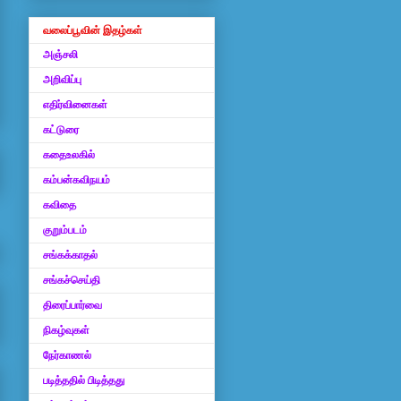
வலைப்பூவின் இதழ்கள்
அஞ்சலி
அறிவிப்பு
எதிர்வினைகள்
கட்டுரை
கதைஉலகில்
கம்பன்கவிநயம்
கவிதை
குறும்படம்
சங்கக்காதல்
சங்கச்செய்தி
திரைப்பார்வை
நிகழ்வுகள்
நேர்காணல்
படித்ததில் பிடித்தது