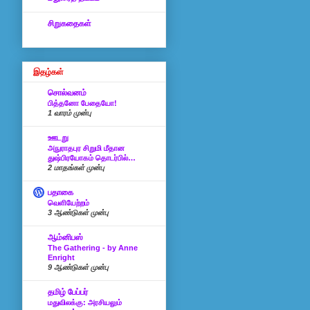
சிறுகதைகள்
இதழ்கள்
சொல்வனம்
பித்தனோ பேதையோ!
1 வாரம் முன்பு
ஊடறு
அநுராதபுர சிறுமி மீதான
துஷ்பிரயோகம் தொடர்பில்…
2 மாதங்கள் முன்பு
பதாகை
வெளியேற்றம்
3 ஆண்டுகள் முன்பு
ஆம்னிபஸ்
The Gathering - by Anne
Enright
9 ஆண்டுகள் முன்பு
தமிழ் பேப்பர்
மதுவிலக்கு: அரசியலும்