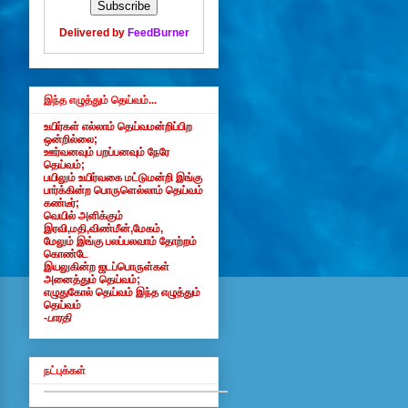
Delivered by
FeedBurner
இந்த எழுத்தும் தெய்வம்...
உயிர்கள் எல்லாம் தெய்வமன்றிப்பிற
ஒன்றில்லை;
ஊர்வனவும் பறப்பனவும் நேரே
தெய்வம்;
பயிலும் உயிர்வகை மட்டுமன்றி இங்கு
பார்க்கின்ற பொருளெல்லாம் தெய்வம்
கண்டீர்;
வெயில் அளிக்கும்
இரவி,மதி,விண்மீன்,மேகம்,
மேலும் இங்கு பலப்பலவாம் தோற்றம்
கொண்டே
இயலுகின்ற ஜடப்பொருள்கள்
அனைத்தும் தெய்வம்;
எழுதுகோல் தெய்வம் இந்த எழுத்தும்
தெய்வம்
-பாரதி
நட்புக்கள்