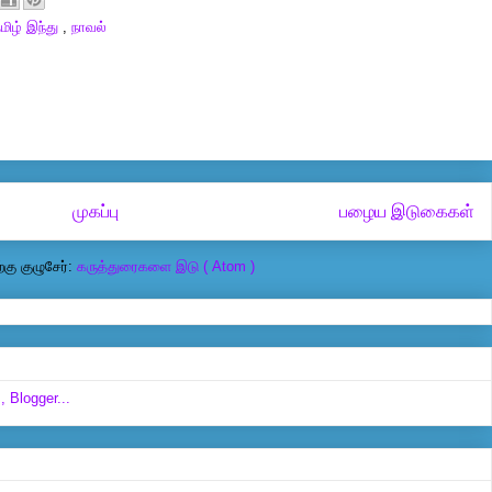
மிழ் இந்து
,
நாவல்
முகப்பு
பழைய இடுகைகள்
கு குழுசேர்:
கருத்துரைகளை இடு ( Atom )