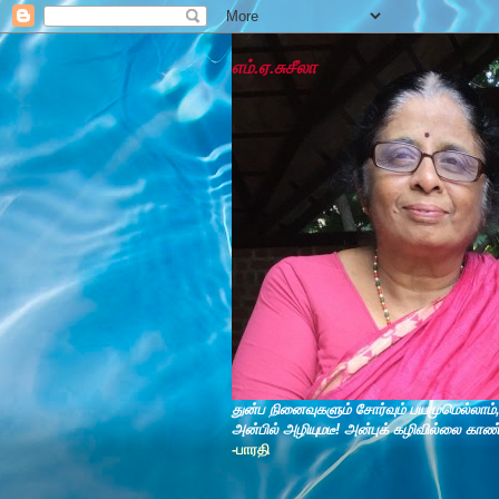
எம்.ஏ.சுசீலா
துன்ப நினைவுகளும் சோர்வும் பயமுமெல்லாம்
அன்பில் அழியுமடீ! அன்புக் கழிவில்லை காண
-பாரதி