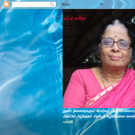
எம்.ஏ.சுசீலா
துன்ப நினைவுகளும் சோர்வும் பயமுமெல்லாம்
அன்பில் அழியுமடீ! அன்புக் கழிவில்லை காண
-பாரதி