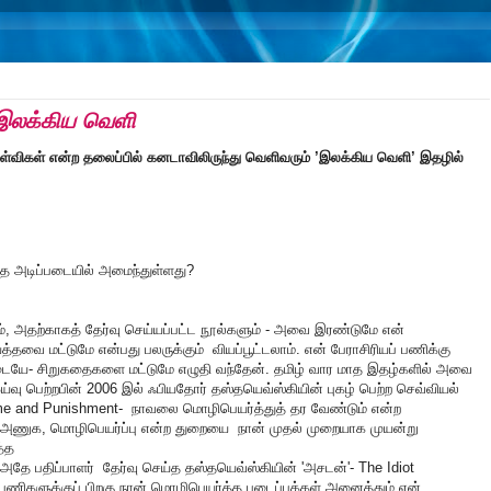
,இலக்கிய வெளி
ேள்விகள் என்ற தலைப்பில்
கனடாவிலிருந்து வெளிவரும் ’இலக்கிய வெளி’ இதழில்
ந்த அடிப்படையில் அமைந்துள்ளது?
ம், அதற்காகத் தேர்வு செய்யப்பட்ட நூல்களும் - அவை இரண்டுமே என்
வை மட்டுமே என்பது பலருக்கும் வியப்பூட்டலாம். என் பேராசிரியப் பணிக்கு
ையே- சிறுகதைகளை மட்டுமே எழுதி வந்தேன். தமிழ் வார மாத இதழ்களில் அவை
வு பெற்றபின் 2006 இல் ஃபியதோர் தஸ்தயெவ்ஸ்கியின் புகழ் பெற்ற செவ்வியல்
ime and Punishment- நாவலை மொழிபெயர்த்துத் தர வேண்டும் என்ற
அணுக, மொழிபெயர்ப்பு என்ற துறையை நான் முதல் முறையாக முயன்று
த்த
அதே பதிப்பாளர் தேர்வு செய்த தஸ்தயெவ்ஸ்கியின் 'அசடன்'- The Idiot
ணிகளுக்குப் பிறகு நான் மொழிபெயர்த்த படைப்புக்கள் அனைத்தும் என்