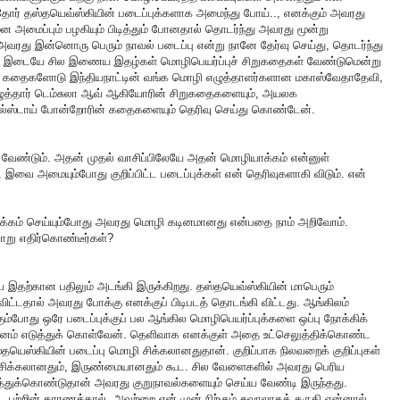
ியதோர் தஸ்தயெவ்ஸ்கியின் படைப்புக்களாக அமைந்து போய்.., எனக்கும் அவரது
ன அமைப்பும் பழகியும் பிடித்தும் போனதால் தொடர்ந்து அவரது மூன்று
 அவரது இன்னொரு பெரும் நாவல் படைப்பு என்று நானே தேர்வு செய்து, தொடர்ந்து
ன். இடையே சில இணைய இதழ்கள் மொழிபெயர்ப்புச் சிறுகதைகள் வேண்டுமென்று
ன் கதைகளோடு இந்தியநாட்டின் வங்க மொழி எழுத்தாளர்களான மகாஸ்வேதாதேவி,
ழுத்தார் டெம்சுலா ஆவ் ஆகியோரின் சிறுகதைகளையும், அயலக
ல்ஸ்டாய் போன்றோரின் கதைகளையும் தெரிவு செய்து கொண்டேன்.
ோட வேண்டும். அதன் முதல் வாசிப்பிலேயே அதன் மொழியாக்கம் என்னுள்
ை அமையும்போது குறிப்பிட்ட படைப்புக்கள் என் தெரிவுகளாகி விடும். என்
ாக்கம் செய்யும்போது அவரது மொழி கடினமானது என்பதை நாம் அறிவோம்.
று எதிர்கொண்டீர்கள்?
 இதற்கான பதிலும் அடங்கி இருக்கிறது. தஸ்தயெவ்ஸ்கியின் மாபெரும்
ிட்டதால் அவரது போக்கு எனக்குப் பிடிபடத் தொடங்கி விட்டது. ஆங்கிலம்
ும்போது ஒரே படைப்புக்குப் பல ஆங்கில மொழிபெயர்ப்புக்களை ஒப்பு நோக்கிக்
 கவனம் எடுத்துக் கொள்வேன். தெளிவாக எனக்குள் அதை உட்செலுத்திக்கொண்ட
தயெஸ்கியின் படைப்பு மொழி சிக்கலானதுதான். குறிப்பாக நிலவறைக் குறிப்புகள்
் சிக்கலானதும், இருண்மையானதும் கூட. சில வேளைகளில் அவரது பெரிய
ுத்துக்கொண்டுதான் அவரது குறுநாவல்களையும் செய்ய வேண்டி இருந்தது.
்ட பற்றின் காரணத்தால் அவற்றை என் முன் நிற்கும் சவாலாகக் கருதி என்னால்