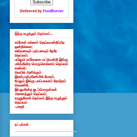
Delivered by
FeedBurner
இந்த எழுத்தும் தெய்வம்...
உயிர்கள் எல்லாம் தெய்வமன்றிப்பிற
ஒன்றில்லை;
ஊர்வனவும் பறப்பனவும் நேரே
தெய்வம்;
பயிலும் உயிர்வகை மட்டுமன்றி இங்கு
பார்க்கின்ற பொருளெல்லாம் தெய்வம்
கண்டீர்;
வெயில் அளிக்கும்
இரவி,மதி,விண்மீன்,மேகம்,
மேலும் இங்கு பலப்பலவாம் தோற்றம்
கொண்டே
இயலுகின்ற ஜடப்பொருள்கள்
அனைத்தும் தெய்வம்;
எழுதுகோல் தெய்வம் இந்த எழுத்தும்
தெய்வம்
-பாரதி
நட்புக்கள்