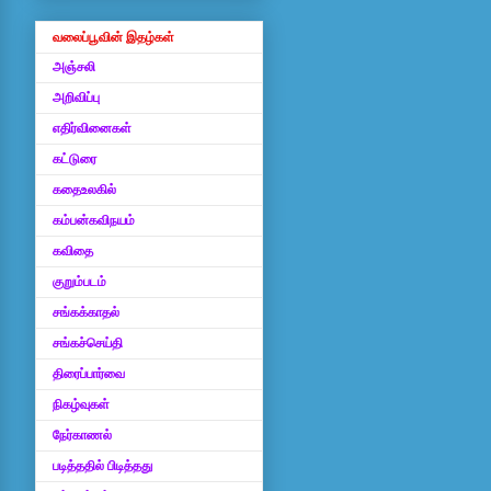
வலைப்பூவின் இதழ்கள்
அஞ்சலி
அறிவிப்பு
எதிர்வினைகள்
கட்டுரை
கதைஉலகில்
கம்பன்கவிநயம்
கவிதை
குறும்படம்
சங்கக்காதல்
சங்கச்செய்தி
திரைப்பார்வை
நிகழ்வுகள்
நேர்காணல்
படித்ததில் பிடித்தது