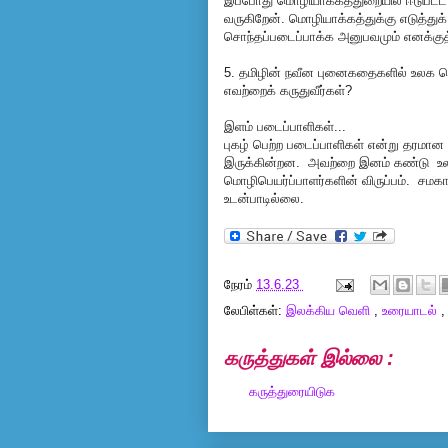
இப்போது மொழியாக்கத்துறையில் ஈடுபட்ட 
வருகிறேன். மொழியாக்கத்துக்கு எடுத்
சொந்தப்படைப்பாக்க அனுபவமும் எனக்குத
5. தமிழின் நவீன புனைகதைகளில் உலக மொ
எவற்றைக் கருதுவீர்கள்?
இளம் படைப்பாளிகள்...
புகழ் பெற்ற படைப்பாளிகள் என்று தரமான 
இருக்கின்றன. அவற்றை இனம் கண்டு உலக 
மொழிபெயர்ப்பாளர்களின் விருப்பம். சமகால
உடன்பாடில்லை.
நேரம்
13.6.23
லேபிள்கள்:
இலக்கிய வெளி
,
உரையாடல்
கருத்துகள் இல்லை :
கருத்துரையிடுக