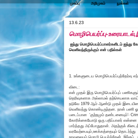
முகப்பு
அறிமுகம்
நூல்கள்
13.6.23
மொழிபெயர்ப்பு-உரையாடல்
ஐந்து மொழிபெயர்ப்பாளர்களிடம் ஐந்து க
வெளிவந்திருக்கும் என் பதில்கள்
1. உங்களுடைய மொழிபெயர்ப்புத்தேர்வு எ
விடை:
என் முதல் இரு மொழிபெயர்ப்புப் பணிகளு
தெரிவுகளாக அல்லாமல் தற்செயலாக வாய்த்த
நடுவே 1979 ஆம் ஆண்டு முதல் இடையிட
வெளிவந்து கொண்டிருந்தன. நான் பணி ஓய்
படைப்பான ‘குற்றமும் தண்டனையும்'- Cr
கோரிக்கையோடு ஒரு பதிப்பாளர் என்னை 
பார்த்தது அப்போதுதான். அதற்குக் கிடை
வரவேற்பையும்,ஊக்கத்தையும் தொடர்ந்து 
நாவலையும் மொழி பெயர்த்தேன். இந்தப் ப