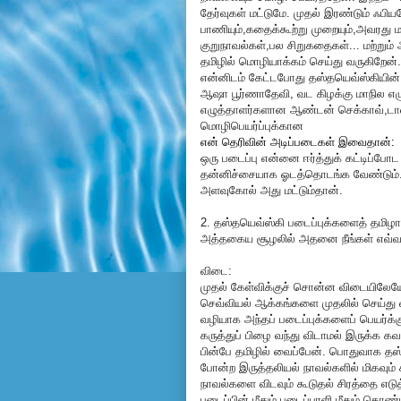
தேர்வுகள் மட்டுமே. முதல் இரண்டும் ஃப
பாணியும்,கதைக்கூற்று முறையும்,அவரது ம
குறுநாவல்கள்,பல சிறுகதைகள்... மற்றும்
தமிழில் மொழியாக்கம் செய்து வருகிறே
என்னிடம் கேட்டபோது தஸ்தயெவ்ஸ்கியி
ஆஷா பூர்ணாதேவி, வட கிழக்கு மாநில எ
எழுத்தாளர்களான ஆண்டன் செக்காவ்,டா
மொழிபெயர்ப்புக்கான
என் தெரிவின் அடிப்படைகள் இவைதான்:
ஒரு படைப்பு என்னை ஈர்த்துக் கட்டிப்ப
தன்னிச்சையாக ஓடத்தொடங்க வேண்டும். இவ
அளவுகோல் அது மட்டும்தான்.
2. தஸ்தயெவ்ஸ்கி படைப்புக்களைத் தமிழ
அத்தகைய சூழலில் அதனை நீங்கள் எவ்வா
விடை:
முதல் கேள்விக்குச் சொன்ன விடையிலேயே
செவ்வியல் ஆக்கங்களை முதலில் செய்து வ
வழியாக அந்தப் படைப்புக்களைப் பெயர்க்க
கருத்துப் பிழை வந்து விடாமல் இருக்க
பின்பே தமிழில் வைப்பேன். பொதுவாக தஸ்
போன்ற இருத்தலியல் நாவல்களில் மிகவும
நாவல்களை விடவும் கூடுதல் சிரத்தை எட
படைப்பின் மீதும் படைப்பாளி மீதும் கொண