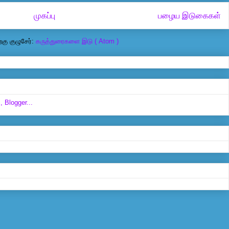
முகப்பு
பழைய இடுகைகள்
கு குழுசேர்:
கருத்துரைகளை இடு ( Atom )