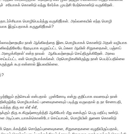
ுச் சரியாகக் கொண்டு வந்து சேர்க்க முயற்சி மேற்கொண்டு வருகிறேன்.
தொடர்ச்சியாக மொழிபெயர்த்து வருகிறீர்கள். அவ்வகையில் எந்த மொழி
ாக இருப்பதாகக் கருதுகிறீர்கள்?
 எல்லாவற்றையுமே நான் ஆங்கிலத்தை இடைமொழியாகக் கொண்டு அதன் வழியாக
கிலத்திலேயே நேரடியாக எழுதப்பட்ட டெம்சுலா ஆவின் சிறுகதைகள், பஞ்சாப்
மத் அழைக்கிறாள்' என்ற நாவல் ஆகியவற்றையும் செய்திருக்கிறேன். அவை
செய்யப்பட்ட என் மொழியாக்கங்கள். பிறமொழிகளிலிருந்து நான் பெயர்ப்பதில்லை
கருத்துக் கூற என்னால் இயலவில்லை.
ர்?
முற்றிலும் தற்செயல் என்பதால் முன்னோடி என்று குறிப்பாக எவரையும் நான்
ிலிருந்தே மொழியாக்கப் புனைவுகளையும் படித்து வருவதால் த நா சேனாபதி,
த்த திரு கா ஸ்ரீ ஸ்ரீ,
கும் திரு சு.கிருஷ்ணமூர்த்தி ஆகியோர் மீது எனக்குப் பெரு மதிப்பு உண்டு.
களை அடிப்படையாகக்கொண்டோ செய்யாமல், மொழியின் துணை கொண்டு
்.தொடக்கத்தில் சொந்தப்புனைவுகளை, சிறுகதைகளை எழுதியிருப்பதால்,