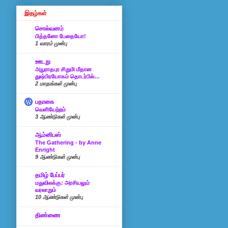
இதழ்கள்
சொல்வனம்
பித்தனோ பேதையோ!
1 வாரம் முன்பு
ஊடறு
அநுராதபுர சிறுமி மீதான
துஷ்பிரயோகம் தொடர்பில்…
2 மாதங்கள் முன்பு
பதாகை
வெளியேற்றம்
3 ஆண்டுகள் முன்பு
ஆம்னிபஸ்
The Gathering - by Anne
Enright
9 ஆண்டுகள் முன்பு
தமிழ் பேப்பர்
மதுவிலக்கு: அரசியலும்
வரலாறும்
10 ஆண்டுகள் முன்பு
திண்ணை