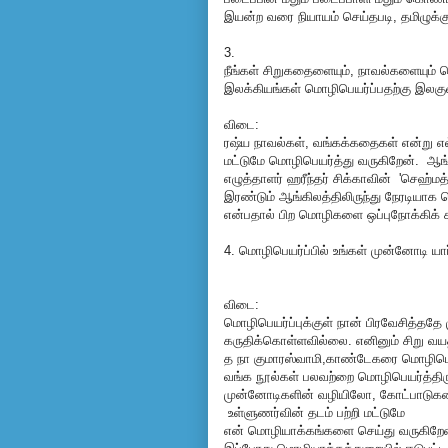
இயன்ற வரை நியாயம் செய்தபடி, தமிழுக்க
3.
நீங்கள் சிறுகதைளையும், நாவல்களையும் 
இலக்கியங்கள் மொழிபெயர்ப்பதற்கு இலகுவ
விடை:
ரஷ்ய நாவல்கள், வங்கக்கதைகள் என்று
மட்டுமே மொழிபெயர்த்து வருகிறேன். ஆங்
எழுத்தாளர் ஹரீந்தர் சிக்காவின் 'செஹ்
இரண்டும் ஆங்கிலத்திலிருந்து நேரடியாக 
என்பதால் பிற மொழிகளை ஒப்புநோக்கிக் 
4. மொழிபெயர்ப்பில் உங்கள் முன்னோடி யா
விடை:
மொழிபெயர்ப்புக்குள் நான் பிரவேசித்ததே 
கருதிக்கொள்ளவில்லை. எனினும் சிறு வயத
த நா குமாரஸ்வாமி,காண்டேகரை மொழிபெயர்
வங்க நூல்கள் பலவற்றை மொழிபெயர்த்திருக்
முன்னோடிகளின் வழியிலோ, கோட்பாடு
உள்ளுணர்வின் தடம் பற்றி மட்டுமே
என் மொழியாக்கங்களை செய்து வருகிறேன