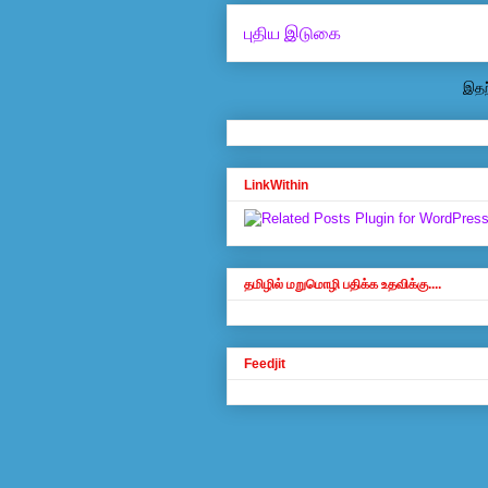
புதிய இடுகை
இதற்
LinkWithin
தமிழில் மறுமொழி பதிக்க உதவிக்கு....
Feedjit