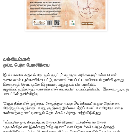
வள்ளியம்மாள்
ஓய்வு பெற்ற பேராசிரியை
இயல்பாகவே அறிவும் தேடலும் துடிப்பும் சமுதாய அக்கறையும் உள்ள பெண்
கணவனால் புறக்கணிக்கப்பட்டு, மகளால் காயப்பட்ட வலியையும் தாங்கி தனது
இலக்கைத் தொடர்தலே இந்நாவல். மருத்துவப் பின்னணியில்
எழுதப்பட்டிருந்தாலும் வாசகர்களால் கதையின் மையப்புள்ளியில், இணையமுடிவது
படைப்பின் தனிச்சிறப்பு.
‘அஞ்சு திங்களில் முஞ்சுதல் பிழைத்தும்’ என்ற இலக்கியவரிகளும் அதற்கான
சித்திரமும் குழந்தைப் பேறு, குழந்தை இன்மை பற்றிப் பேசப் போகிறதோ என்ற
எண்ணத்தை ஊட்டினாலும் தொடக்கமே அதை மாற்றிவிடுகிறது.
‘‘எப்பவுமே ஒரு விஷயத்தை அனுபவிக்கிறவளா மட்டுமில்லாம அதை
உருவாக்கிறவளா இருக்கணும்கிற ஆசை’’ என தொடக்கமே ஆர்வத்தைத்
தூண்டுகிறது. அந்த ஆசைக்கான வித்து, நிறைவேற ஏற்படும் நெருக்கடிகள்,