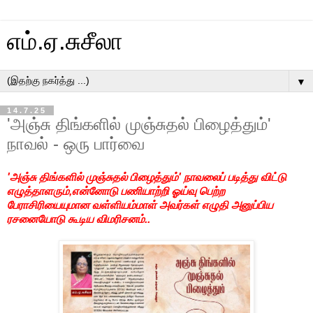
எம்.ஏ.சுசீலா
▼
14.7.25
'அஞ்சு திங்களில் முஞ்சுதல் பிழைத்தும்'
நாவல் - ஒரு பார்வை
'அஞ்சு திங்களில் முஞ்சுதல் பிழைத்தும்' நாவலைப் படித்து விட்டு
எழுத்தாளரும்,என்னோடு பணியாற்றி ஓய்வு பெற்ற
பேராசிரியையுமான வள்ளியம்மாள் அவர்கள் எழுதி அனுப்பிய
ரசனையோடு கூடிய விமரிசனம்..