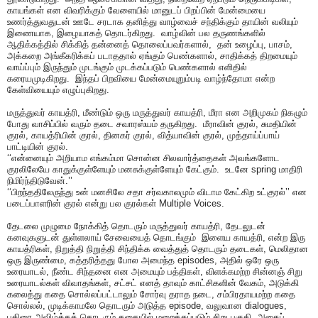
காயங்கள் என விவரிக்கும் வேளையில் மானுடப் பிறப்பின் மேன்மையை
உணர்த்துவதுடன் ஊடே சரடாக தனித்து வாழ்வைச் சந்திக்கும் தாயின் வலியும்
இணையாக, இழையாகத் தொடர்கிறது. வாழ்வின் பல தருணங்களில்
ஆதிக்கத்தில் சிக்கித் தன்னைத் தொலைப்பவர்களால், தன் உழைப்பு, பாசம்,
அக்கறை அங்கீகரிக்கப் படாததால் ஏங்கும் பெண்களால், சாதிக்கத் திறமையும்
வாய்ப்பும் இருந்தும் முடங்கும் முடக்கப்படும் பெண்களால் எளிதில்
கரையமுடிகிறது. இந்தப் பிறவியை மேன்மையுறும்படி வாழ்ந்தோமா என்ற
கேள்வியையும் எழுப்புகிறது.
மருத்துவர் காயத்ரி, மீண்டும் ஒரு மருத்துவர் காயத்ரி, மீரா என அறிமுகம் நிகழும்
போது வாசிப்பில் வரும் தடை சவாரஸ்யம் தருகிறது. மீராவின் குரல், சுமதியின்
குரல், காயத்ரியின் குரல், தினகர் குரல், வித்யாவின் குரல், முத்தாய்ப்பாய்
பாட்டியின் குரல்.
‘‘என்னையும் அறியாம எங்கம்மா சொன்ன சிலவார்த்தைகள் அவங்களோட
குரலிலேயே காதுக்குள்ளேயும் மனசுக்குள்ளேயும் கேட்கும். உடனே spring மாதிரி
நிமிர்ந்திடுவேன்.’’
‘‘பிறந்ததிலேருந்து உன் மனசிலே சதா சர்வகாலமும் விடாம கேட்கிற உட்குரல்’’ என
படைப்பாளரின் குரல் என்று பல குரல்கள் Multiple Voices.
தேடலை முழுமை நோக்கித் தொடரும் மருத்துவர் காயத்ரி, தேடலுடன்
கனவுகளுடன் துள்ளலாய் சேவையைத் தொடங்கும் இளைய காயத்ரி, என்ற இரு
காயத்ரிகள், நிறுத்தி நிறுத்தி சிந்திக்க வைத்துத் தொடரும் தடைகள், மெலிதான
ஒரு இருண்மை, கத்தரித்தது போல அமைந்த episodes, அதில் ஒரே ஒரு
உரையாடல், நீண்ட சிந்தனை என அமையும் பத்திகள், விளக்கமற்ற சின்னஞ் சிறு
உரையாடல்கள் விவாதங்கள், சட்சட் எனத் தாவும் காட்சிகளின் வேகம், அடுக்கி
கலைத்து கதை சொல்லப்பட்டாலும் சோர்வு தராத நடை, சம்பிரதாயமற்ற கதை
சொல்லல், முடிக்காமலே தொடரும் அடுத்த episode, வலுவான dialogues,
புதிரை அவிழ்க்கத் தொடரும் கதையில் மறைக்கப்படும் சிறு பகுதி, அதைப்