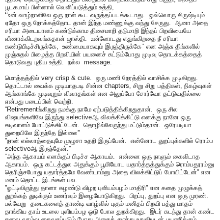
பூடகமாய் பின்னால் வெளிப்படுத்தும் உத்தி,
‘‘உன் வாழ்நாளிலே ஒரு நாள் கூட வருத்தப்படக்கூடாது. ஒவ்வொரு சிருஷ்டியும்
ஏதோ ஒரு நோக்கத்தோட தான் இந்த மண்ணுக்கு வந்து சேருது. ஆனா அதை
சரியா அடையாளம் கண்டுக்காம திசைமாறி தடுமாறி இந்தப் பிறவியையே
வீணாக்கிடறவங்கதான் ஜாஸ்தி. உன்னோடது எதுங்கிறதை நீ சரியா
கண்டுபிடிச்சிருக்கே, உண்மையாகவும் இருந்திருக்கே’’ என அஞ்சு திங்களில்
முஞ்சுதல் பிழைத்த பிறவியின் பயனைச் சுட்டும்போது முடிவு தொடக்கத்தைத்
தொடுவது புதிய உத்தி. நல்ல message.
மொத்தத்தில் very crisp & cute. ஒரு மணி நேரத்தில் வாசிக்க முடிகிறது.
தொட்டால் வைக்க முடியாதபடி சின்ன chapters, சிறு சிறு பத்திகள், நிகழ்வுகள்
ஆங்காங்கே முடிவுறும் விவாதங்கள் என அலுப்போ சோர்வோ தட்டுவதில்லை
என்பது படைப்பின் வெற்றி.
“Retirementங்கிறது நமக்கு நாமே ஏற்படுத்திக்கிறதுதான். ஒரு சில
விஷயங்களிலே இருந்து selectiveஆ விலக்கிக்கிட்டு எனக்கு நானே ஒரு
கடிவாளம் போட்டுக்கிட்டேன். தொழில்லேருந்து மட்டும்தான். ஒரேயடியா
துறையிலே இருந்தே இல்லை”
”நான் எல்லாத்தையுமே முழுசா உதறி இருப்பேன். என்னோட துறப்புக்களில் ரொம்ப
selectiveஆ இருந்தேன்.”
“அந்த ஆகாயம் எனக்குப் பிடிச்ச ஆகாயம். என்னை ஒரு நாளும் கைவிடாத
ஆகாயம். ஒரு கட்டத்துல அதுக்கும் பூமியோட யதார்த்தத்துக்கும் ரொம்பதூரம்னு
தெரிஞ்சபோது யதார்த்தமே வேண்டாம்னு அதை விலக்கிட்டுப் போயிட்டேன்” என
மனம் தொட்ட இடங்கள் பல.
”ஓட்டிலிருந்து தானா கழண்டு விழற புளியம்பழம் மாதிரி” என கதை முழுக்கத்
துறக்கத் துடிக்கும் உணர்வும் இழையோடுகிறது. பிறப்பு, துறப்பு என ஒரு முரண்.
பல்வேறு தடைகளைத் தாண்டி வாழ்வில் புகும் மனிதப் பிறவி பத்து மாதம்
தாங்கிய தாய் உடலை புளியம்பழ ஓடு போல துறக்கிறது. இடர் கடந்து தான் கண்ட
கனவு வாழ்வு கைவசப்படும் போது அதைத் துறந்து உறுதியுடன் பயணிக்கும்