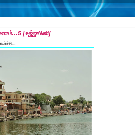
பயணம்…5 [உஜ்ஜயினி]
ர்ச்சி....