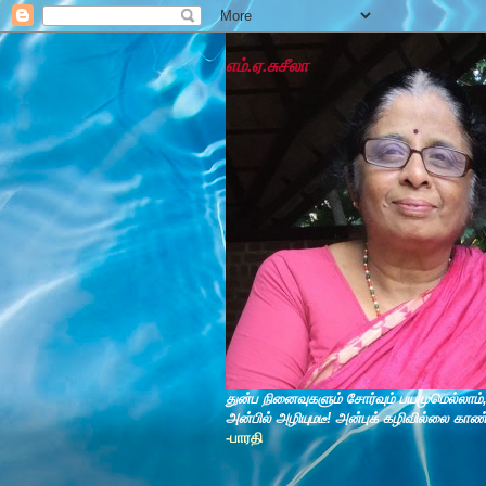
எம்.ஏ.சுசீலா
துன்ப நினைவுகளும் சோர்வும் பயமுமெல்லாம்
அன்பில் அழியுமடீ! அன்புக் கழிவில்லை காண
-பாரதி