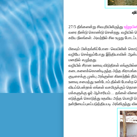
ஷிப
27/5 திங்களன்று சிவபுரியிலிருந்து
உஜ்ஜயின
வரை நீண்டு கொண்டு சென்றது. வழியில் பெ
கரிய நிலங்கள். அவற்றில் சில உழுது போடப
மிகவும் பின்தங்கிப்போன- வெயிலின் கொடு
வழியே செல்லும்போது இந்தியாவின் ஆன
மனதில் எழுந்தது.
வழியில் சீரான உணவு விடுதிகள் எங்குமில்ல
கடைகளைக்கொண்டிருந்த அந்த கிராமங்களி
குடிசைக்கு முன்பு அங்குள்ள கிணற்றில் 
உணவு சமைத்து உண்டோம்.தில்லி போன்ற பெர
வியப்பென்றால் எங்கள் வசமிருக்கும் தொல
மக்களுக்கு ஓர் ஆச்சரியம்… தங்கள் வி
எடுத்துக் கொடுத்து உதவிய அந்த மொழி தெ
நன்றியைப்புலப்படுத்தியபடி அங்கிருந்து 