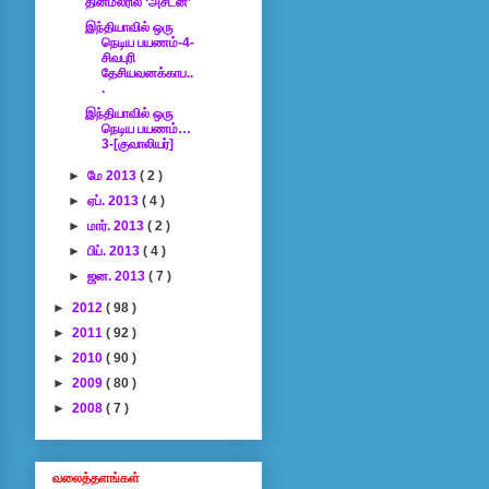
தினமலரில் ‘அசடன்’
இந்தியாவில் ஒரு
நெடிய பயணம்-4-
சிவபுரி
தேசியவனக்காப..
.
இந்தியாவில் ஒரு
நெடிய பயணம்…
3-[குவாலியர்]
►
மே 2013
( 2 )
►
ஏப். 2013
( 4 )
►
மார். 2013
( 2 )
►
பிப். 2013
( 4 )
►
ஜன. 2013
( 7 )
►
2012
( 98 )
►
2011
( 92 )
►
2010
( 90 )
►
2009
( 80 )
►
2008
( 7 )
வலைத்தளங்கள்