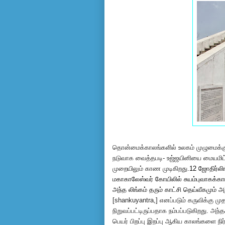
தொன்மைக்காலங்களில் உலகம் முழுமைக்கு
நடுவாக வைத்தபடி- உஜ்ஜயினியை மையமிட்
முறையிலும் காண முடிகிறது.
12 ஜோதிர்லிங
மகாகாலேஸ்வர் கோயிலில் சுயம்புவாகக்கா
அந்த லிங்கம் தரும் காட்சி தெய்வீகமும் 
[
shankuyantra,] எனப்படும் கருவிக்கு மு
நிறுவப்பட்டிருப்பதாக நம்பப்படுகிறது. அந்த
பெயர் பிறப்பு இறப்பு ஆகிய காலங்களை 