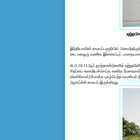
உஜ்ஜயின
இந்தியாவின் மையப்பகுதியில் அமைந்திரு
ஊடான
ஒரு வணிக இணைப்புப் பாதையாகவும
கி பி 10,11ஆம் நூற்றாண்டுகளில் உஜ்ஜயின
சிறப்பை உலகறியச்செய்த கணித மேதைகள், ம
விண்கோள்] போன்ற புகழ்பெற்ற வானியல் ந
ஆராய்ச்சி மையம் இருக்கிறது.