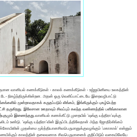
மான வானியல் கணக்கீடுகள் - காலக் கணக்கீடுகள் - உஜ்ஜயினியை உலகத்தின்
டே- நிகழ்ந்திருக்கின்றன. அதன் ஒரு வெளிப்பாட்டையே இறைவழிபாட்டு
்கங்களில் மூன்றாவதாகக் கருதப்படும் லிங்கம், இங்கிருக்கும் புகழ்பெற்ற
ட்சி தருகிறது. இலேசான ஊதாவும் சிவப்பும் கலந்த வண்ணத்தில் பளிங்காலான
அற்புதமும் இணைந்தது.
வானியல் கணக்கீட்டு முறையில் ‘ஷங்கு யந்திரா’வுக்கு
தலிடம் உண்டு.
‘ஷங்கு யந்திரா’வின் இருப்பிடத்திலேதான் அந்த ஜோதிர்லிங்கம்
க்
கோயிலின் முதன்மை மூர்த்தியான
சிவபெருமானுக்கு
வழங்கும் ’மகாகால்’ என்னும்
நிர்ணயிக்கும் காலத்தின் தலைவனாக சிவபெருமானைக் குறிப்பிடும் வகையிலேயே