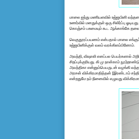
மாலை ஐந்து மணியளவில் உஜ்ஜயினி வந்தடைந
உணர்வில் மனதுக்குள் ஒரு சிலிர்ப்பு ஓடி
கொஞ்சம் பசுமையும் கூட ஆங்காங்கே தலை 
வெகுதூரப்பயணம் என்பதால் மாலை எங்கும
உஜ்ஜயினிக்குள் வலம் வரக்கிளம்பினோம்.
அவந்தி, விஷாலி எனப்பல பெயர்களால் அறிய
சிறப்புக்குரியது. கி மு நான்காம் நூற்ற
அவந்திகா என்னும்பெயருடன் வழங்கி வந்த
அரசன் விக்கிரமாதித்தன் [இரண்டாம் சந்தி
என்றதுமே நம் நினைவில் எழுவது விக்கிரம