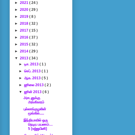
►
2021
( 24 )
►
2020
( 29 )
►
2019
( 8 )
►
2018
( 32 )
►
2017
( 15 )
►
2016
( 37 )
►
2015
( 32 )
►
2014
( 29 )
▼
2013
( 34 )
►
டிச. 2013
( 1 )
►
செப். 2013
( 1 )
►
ஆக. 2013
( 5 )
►
ஜூலை 2013
( 2 )
▼
ஜூன் 2013
( 6 )
அசடனுக்கு
அங்கீகாரம்
புல்லாங்குழலின்
மூங்கில்.....
இந்தியாவில் ஒரு
நெடிய பயணம்…
5 [உஜ்ஜயினி]