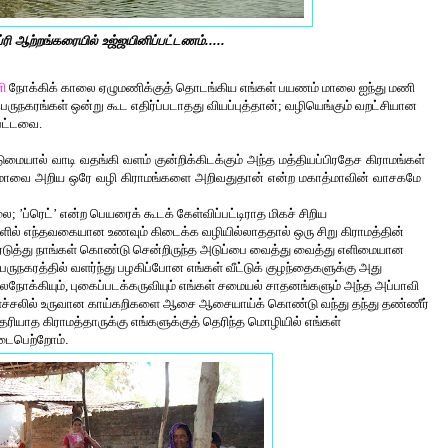
்ரி ஆற்றங்கரையில் உஜ்ஜயினிப்பட்டணம்.....
ி
நோக்கிக் காலை ஏழுமணிக்குத் தொடங்கிய எங்கள் பயணம் மாலை ஐந்து மணி
ருநகரங்கள் ஒன்று கூட எதிர்ப்படாதது வியப்புத்தான்; வழியெங்கும் வறட்சியான
்பட்டவை.
மையால் வாடி வதங்கி வளம் குன்றிக்கிடக்கும் அந்த மத்தியப்பிரதேச கிராமங்கள்
்மாவை அறிய ஒரே வழி கிராமங்களை அறிவதுதான் என்ற மகாத்மாவின் வாசகமே
ை; ’ப்ரெட்’ என்ற பெயரைக் கூடக் கேள்விப்பட்டிராத மிகச் சிறிய
ல் எந்தவகையான உணவும் கிடைக்க வழியில்லாததால் ஒரு சிறு கிராமத்தின்
நீரெடுத்து நாங்கள் கொண்டு சென்றிருந்த அடுப்பை வைத்து வைத்து எளிமையான
ுநகரத்தில் வளர்ந்து பழகிப்போன எங்கள் வீட்டுக் குழந்தைகளுக்கு அது
ைநோக்கியும், புகைப்படக்கருவியும் எங்கள் சமையல் சாதனங்களும் அந்த அப்பாவி
ளைச்சலில் உருவான காய்கறிகளை ஆசை ஆசையாய்க் கொண்டு வந்து தந்து தண்ணீர்
ரியாத கிராமத்தாருக்கு எங்களுக்குத் தெரிந்த மொழியில்
எங்கள்
விடைபெற்றோம்.