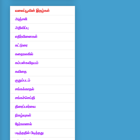
வலைப்பூவின் இதழ்கள்
அஞ்சலி
அறிவிப்பு
எதிர்வினைகள்
கட்டுரை
கதைஉலகில்
கம்பன்கவிநயம்
கவிதை
குறும்படம்
சங்கக்காதல்
சங்கச்செய்தி
திரைப்பார்வை
நிகழ்வுகள்
நேர்காணல்
படித்ததில் பிடித்தது