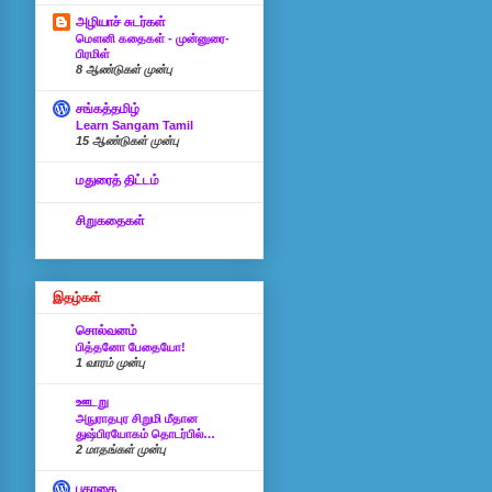
அழியாச் சுடர்கள்
மௌனி கதைகள் - முன்னுரை-
பிரமிள்
8 ஆண்டுகள் முன்பு
சங்கத்தமிழ்
Learn Sangam Tamil
15 ஆண்டுகள் முன்பு
மதுரைத் திட்டம்
சிறுகதைகள்
இதழ்கள்
சொல்வனம்
பித்தனோ பேதையோ!
1 வாரம் முன்பு
ஊடறு
அநுராதபுர சிறுமி மீதான
துஷ்பிரயோகம் தொடர்பில்…
2 மாதங்கள் முன்பு
பதாகை