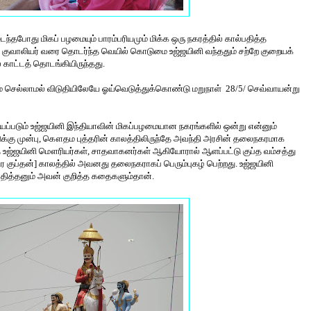
்தபோது மிகப் பழமையும் பாரம்பரியமும் மிக்க ஒரு நகரத்தில் கால்பதித்த
யது. குவாலியர் வரை தொடர்ந்த வெயில் கொடுமை உஜ்ஜயினி வந்ததும் சற்றே குறையக்
காட்டத் தொடங்கியிருந்தது.
் செல்லாமல் விடுதியிலேயே ஓய்வெடுத்துக்கொண்டு மறுநாள் 28/5/ செவ்வாயன்று
ப்படும் உஜ்ஜயினி இந்தியாவின் மிகப்பழமையான நகரங்களில் ஒன்று என்னும்
ாண்டுக்கு முன்பு, கௌதம புத்தரின் காலத்திலிருந்தே அவந்தி அரசின் தலைநகரமாக
 உஜ்ஜயினி மௌரியர்கள், சாதவாகனர்கள் ஆகியோரால் ஆளப்பட்டு குப்த வம்சத்து
ர குப்தன்] காலத்தில் அவனது தலைநகராகப் பெரும்புகழ் பெற்றது. உஜ்ஜயினி
ாதித்தனும் அவன் குறித்த கதைகளும்தான்.