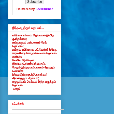
Delivered by
FeedBurner
இந்த எழுத்தும் தெய்வம்...
உயிர்கள் எல்லாம் தெய்வமன்றிப்பிற
ஒன்றில்லை;
ஊர்வனவும் பறப்பனவும் நேரே
தெய்வம்;
பயிலும் உயிர்வகை மட்டுமன்றி இங்கு
பார்க்கின்ற பொருளெல்லாம் தெய்வம்
கண்டீர்;
வெயில் அளிக்கும்
இரவி,மதி,விண்மீன்,மேகம்,
மேலும் இங்கு பலப்பலவாம் தோற்றம்
கொண்டே
இயலுகின்ற ஜடப்பொருள்கள்
அனைத்தும் தெய்வம்;
எழுதுகோல் தெய்வம் இந்த எழுத்தும்
தெய்வம்
-பாரதி
நட்புக்கள்