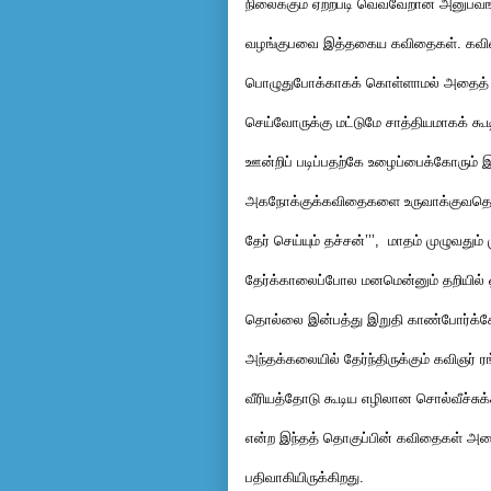
நிலைக்கும் ஏற்றபடி வெவ்வேறான அனுபவ
வழங்குபவை இத்தகைய கவிதைகள். கவி
பொழுதுபோக்காகக் கொள்ளாமல் அதைத் த
செய்வோருக்கு மட்டுமே சாத்தியமாகக் க
ஊன்றிப் படிப்பதற்கே உழைப்பைக்கோரும
அகநோக்குக்கவிதைகளை உருவாக்குவதென்
தேர் செய்யும் தச்சன்’’’, மாதம் முழுவதும
தேர்க்காலைப்போல மனமென்னும் தறியில
தொல்லை இன்பத்து இறுதி காண்போர்க்
அந்தக்கலையில் தேர்ந்திருக்கும் கவிஞர் 
வீரியத்தோடு கூடிய எழிலான சொல்வீச்சு
என்ற இந்தத் தொகுப்பின் கவிதைகள் அனை
பதிவாகியிருக்கிறது.