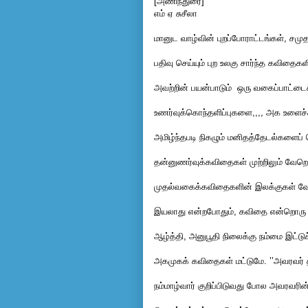
[அணிந்துரை]
எம் ஏ சுசீலா
மானுட வாழ்வின் புறப்போராட்டங்கள், சம
பதிவு செய்யும் புற உலகு சார்ந்த கவிதைக
அவற்றின் பயன்பாடும் ஒரு வகைப்பாட்டை
உணர்வுக்கொந்தளிப்புகளை,,,, அக உளை
அமிழ்ந்தபடி நிகழும் மனிதத்தேடல்களை
தன்னுணர்வுக்கவிதைகள் முற்றிலும் வ
முதல்வகைக்கவிதைகளின் இலக்குகள் வே
இயலாது என்றபோதும், கவிதை என்றொரு 
ஆழ்த்தி, அனுபூதி நிலைக்கு நம்மை இட்ட
அகமுகக் கவிதைகள் மட்டுமே. ’’அவரவர்
நம்மாழ்வார் குறிப்பிடுவது போல அவரவரின் 