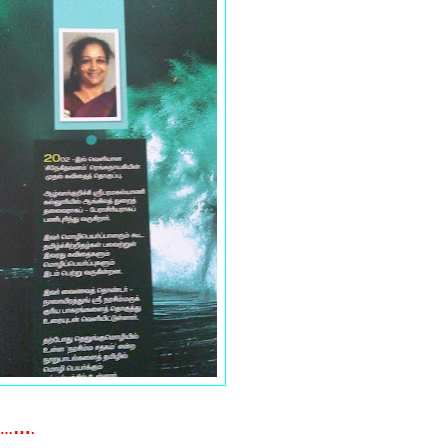
…
’’…
.