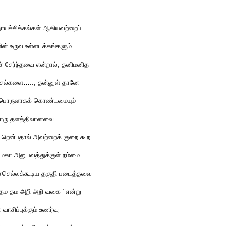
ுதாயச்சிக்கல்கள் ஆகியவற்றைப்
ளின் உருவ உள்ளடக்கங்களும்
ச் சேர்ந்தவை என்றால், தனிமனித
ச்சல்களை….., தன்னுள் தானே
ப் பொருளாகக் கொண்டமையும்
ேறொரு தளத்திலானவை.
றென்பதால் அவற்றைக் குறை கூற
மகா அனுபவத்துக்குள் நம்மை
ுச்செல்லக்கூடிய தகுதி படைத்தவை
 தம தம அறி அறி வகை ‘’என்று
வாசிப்புக்கும் உணர்வு