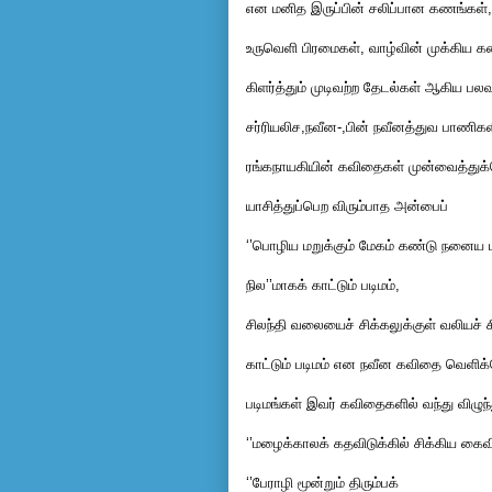
என மனித இருப்பின் சலிப்பான கணங்கள்,
உருவெளி பிரமைகள், வாழ்வின் முக்கிய கண
கிளர்த்தும் முடிவற்ற தேடல்கள் ஆகிய பல
சர்ரியலிச,நவீன-,பின் நவீனத்துவ பாணிக
ரங்கநாயகியின் கவிதைகள் முன்வைத்து
யாசித்துப்பெற விரும்பாத அன்பைப்
‘’பொழிய மறுக்கும் மேகம் கண்டு நனைய மற
நில’’மாகக் காட்டும் படிமம்,
சிலந்தி வலையைச் சிக்கலுக்குள் வலியச்
காட்டும் படிமம் என நவீன கவிதை வெளிக
படிமங்கள் இவர் கவிதைகளில் வந்து விழு
‘’மழைக்காலக் கதவிடுக்கில் சிக்கிய கைவி
‘’பேராழி மூன்றும் திரும்பக்