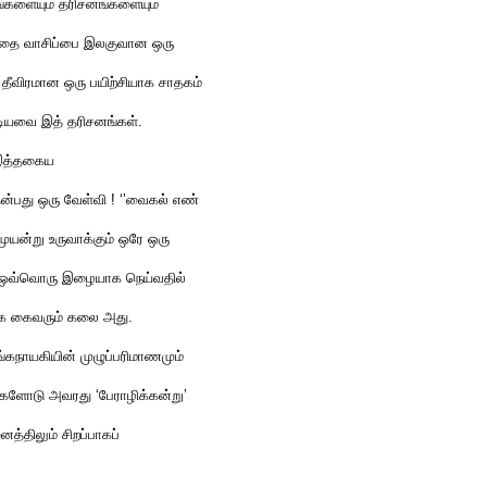
ங்களையும் தரிசனங்களையும்
தை வாசிப்பை இலகுவான ஒரு
ீவிரமான ஒரு பயிற்சியாக சாதகம்
ூடியவை இத் தரிசனங்கள்.
் இத்தகைய
பது ஒரு வேள்வி ! ‘’வைகல் எண்
் முயன்று உருவாக்கும் ஒரே ஒரு
் ஒவ்வொரு இழையாக நெய்வதில்
கே கைவரும் கலை அது.
ரங்கநாயகியின் முழுப்பரிமாணமும்
க்களோடு அவரது ‘பேராழிக்கன்று’
த்திலும் சிறப்பாகப்