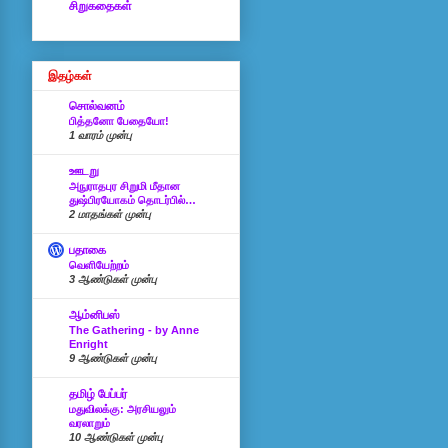
சிறுகதைகள்
இதழ்கள்
சொல்வனம்
பித்தனோ பேதையோ!
1 வாரம் முன்பு
ஊடறு
அநுராதபுர சிறுமி மீதான
துஷ்பிரயோகம் தொடர்பில்…
2 மாதங்கள் முன்பு
பதாகை
வெளியேற்றம்
3 ஆண்டுகள் முன்பு
ஆம்னிபஸ்
The Gathering - by Anne
Enright
9 ஆண்டுகள் முன்பு
தமிழ் பேப்பர்
மதுவிலக்கு: அரசியலும்
வரலாறும்
10 ஆண்டுகள் முன்பு