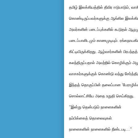
தமிழ் இலக்கியத்தில் தீவிர ஈடுபாடும், வாசிப
கொண்டிருப்பவர்களுக்கு ஆங்கில இலக்கி
அவர்களின் படைப்புக்களில் கூடுதல் ஆழமு
படைப்பாளிடமும் காணமுடியும். ரங்கநாயகிக
கிட்டியிருக்கிறது. ஆழ்வார்களின் பிரபந்த
கலந்திருப்பதால் அவற்றில் கொழிக்கும்
வாசகர்களுக்குக் கொண்டு வந்து சேர்த்
இந்தத் தொகுப்பின் தலைப்பான ’பேராழிக்
சொல்லாட்சியே அதை உறுதி செய்கிறது.
‘’இன்று தென்படும் நாளைகளின்
நம்பிக்கைத் தொலைவுகள்
நாளைகளின் நாளைகளில் நீண்டபடி…’’