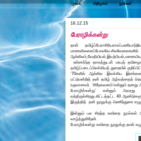
முகப்பு
அறிமுகம்
நூல்கள்
16.12.15
பேராழிக்கன்று
நான் தமிழ்ப்பேராசிரியராகப்பணியா
மாணவிகளைப்போலவே-சிலவேளைகளில் அத
ஆங்கிலம்,வேதியியல்,இயற்பியல்,மனையிய
உள்ளார்ந்த தாகத்துடன் மரபுத் தமிழைய
தமிழ்ப்படைப்பிலக்கியத் துறையில் குறிப்பிட
‘70களில் ஆங்கில இலக்கிய இளங்கல
மட்டுமன்றித் தன் தமிழ் ஆர்வத்தைத் த
உருவானவர். ’சிநேகவனம்’என்னும் தனது 
பேராழிக்கன்று’ என்னும் அவரத
வந்திருக்கிறது.கிட்டத்தட்ட 40 ஆண்டுக
இருத்தித் தன் நூலுக்கு அணிந்துரை எழு
இன்னும் பல சிறந்த கவிதை நூல்கள் 
வாழ்த்துகிறேன்.
பேராழிக்கன்று கவிதை நூலுக்கு நான் எழு