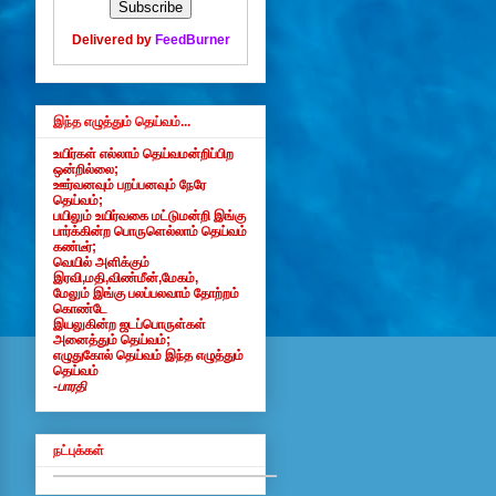
Delivered by
FeedBurner
இந்த எழுத்தும் தெய்வம்...
உயிர்கள் எல்லாம் தெய்வமன்றிப்பிற
ஒன்றில்லை;
ஊர்வனவும் பறப்பனவும் நேரே
தெய்வம்;
பயிலும் உயிர்வகை மட்டுமன்றி இங்கு
பார்க்கின்ற பொருளெல்லாம் தெய்வம்
கண்டீர்;
வெயில் அளிக்கும்
இரவி,மதி,விண்மீன்,மேகம்,
மேலும் இங்கு பலப்பலவாம் தோற்றம்
கொண்டே
இயலுகின்ற ஜடப்பொருள்கள்
அனைத்தும் தெய்வம்;
எழுதுகோல் தெய்வம் இந்த எழுத்தும்
தெய்வம்
-பாரதி
நட்புக்கள்