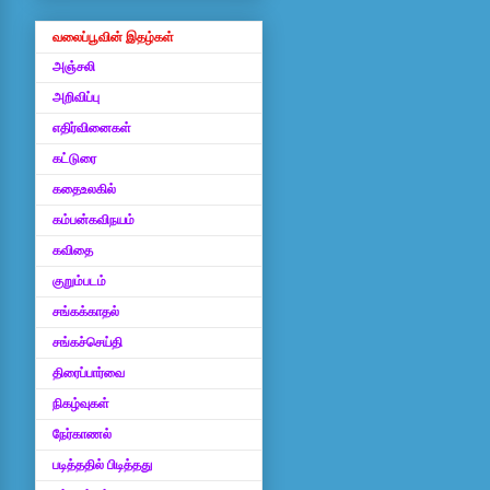
வலைப்பூவின் இதழ்கள்
அஞ்சலி
அறிவிப்பு
எதிர்வினைகள்
கட்டுரை
கதைஉலகில்
கம்பன்கவிநயம்
கவிதை
குறும்படம்
சங்கக்காதல்
சங்கச்செய்தி
திரைப்பார்வை
நிகழ்வுகள்
நேர்காணல்
படித்ததில் பிடித்தது