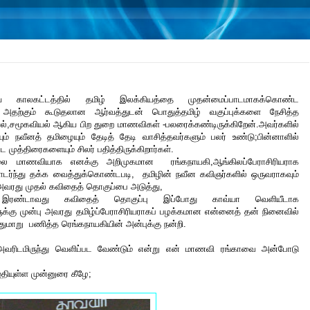
ற்றிய காலகட்டத்தில் தமிழ் இலக்கியத்தை முதன்மைப்பாடமாகக்கொண்ட
ற்கும் கூடுதலான ஆர்வத்துடன் பொதுத்தமிழ் வகுப்புக்களை நேசித்த
ல்,சமூகவியல் ஆகிய பிற துறை மாணவிகள் -பலரைக்கண்டிருக்கிறேன்.அவர்களில்
ும் நவீனத் தமிழையும் தேடித் தேடி வாசித்தவர்களும் பலர் உண்டு;பின்னாளில்
்ட முத்திரைகளையும் சிலர் பதித்திருக்கிறார்கள்.
ை மாணவியாக எனக்கு அறிமுகமான ரங்கநாயகி,ஆங்கிலப்பேராசிரியராக
ொடர்ந்து தக்க வைத்துக்கொண்டபடி, தமிழின் நவீன கவிஞர்களில் ஒருவராகவும்
அவரது முதல் கவிதைத் தொகுப்பை அடுத்து,
ு இரண்டாவது கவிதைத் தொகுப்பு இப்போது காவ்யா வெளியீடாக
ளுக்கு முன்பு அவரது தமிழ்ப்பேராசிரியராகப் பழக்கமான என்னைத் தன் நினைவில்
துமாறு பணித்த ரெங்கநாயகியின் அன்புக்கு நன்றி.
அவரிடமிருந்து வெளிப்பட வேண்டும் என்று என் மாணவி ரங்காவை அன்போடு
தியுள்ள முன்னுரை கீழே;