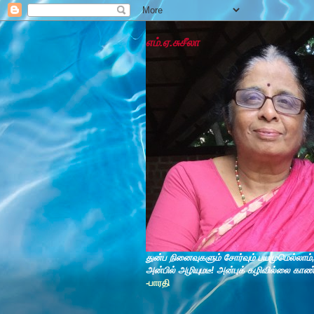
எம்.ஏ.சுசீலா
துன்ப நினைவுகளும் சோர்வும் பயமுமெல்லாம்
அன்பில் அழியுமடீ! அன்புக் கழிவில்லை காண
-பாரதி