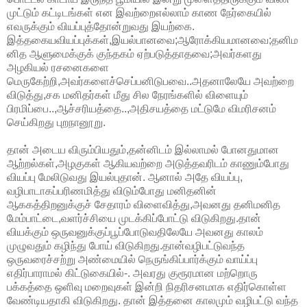
முட்டும்
கட்டிடங்கள்
என
இவற்றைஎல்லாம்
காண
நேர்கையில்
எவருக்கும்
வியப்புத்தோன்றுவது
இயற்கை
.
இத்தகையவியப்புக்கள்
,
இயல்பானவை
;
ஆரோக்கியமானவை
;
தனிம
னித
ஆளுமைக்குக் குந்தகம்
ஏற்படுத்தாதவை
;
அவர்களது
அழகியல்
ரசனைகளை
மெருகேற்றி
,
அவர்களைச்செப்பனிடுபவை
..
அதனாலேயே
அவற்றை
விடுத்து
,
சக
மனிதர்கள்
மீது
சில
நேரங்களில்
விளையும்
பிரமிப்பை
..,
ஆச்சரியத்தை
..,
அதிசயத்தை
மட்டுமே
விமரிசனம்
செய்கிறது
புறநானூறு
.
தான்
அடைய
விரும்பியதும்
,
தன்னிடம்
இல்லாமல்
போனதுமான
ஆற்றல்கள்
,
அழகுகள்
ஆகியவற்றை
அடுத்தவரிடம்
காணும்போது
வியப்பு
மேலிடுவது
இயல்புதான்
.
ஆனால் அதே வியப்பு
,
வழிபாடாகப்பரிணமித்து
விடும்போது
மனிதனின்
ஆககத்திறனுக்குச்
சேதாரம்
விளைவித்து
,
அவனது
தனிமனித
மேம்பாட்டை
,
வளர்ச்சியை
முடக்கிப்போட்டு
விடுகிறது
.
தான்
வியக்கும்
ஒருவனுக்குப்பூப்போடுவதிலேயே
அவனது
காலம்
முழுவதும்
கழிந்து
போய்
விடுகிறது
.
தான்வழிபட்டுவந்த
ஒருவரைச்சற்று
அண்மையில்
நெருங்கிப்பார்க்கும்
வாய்ப்பு
எதிர்பாராமல்
கிட்டுகையில்
-.
அவரது
குரூரமான
மற்றொரு
பக்கத்தை
ஒளிவு
மறைவுகள்
இன்றி
நிதரிசனமாக
எதிர்கொள்ள
வேண்டியதாகி
விடுகிறது
.
தான் இத்தனை காலமும் வழிபட்டு வந்த