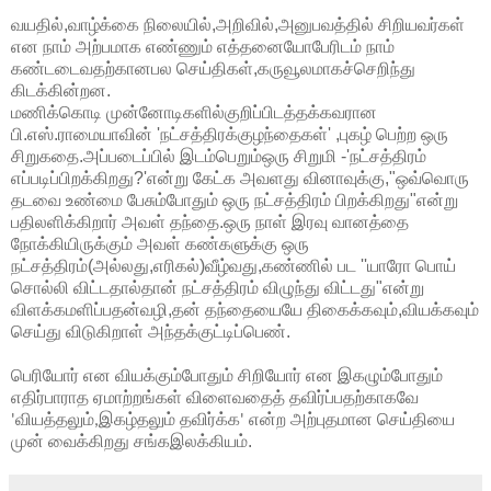
வயதில்
,
வாழ்க்கை
நிலையில்
,
அறிவில்
,
அனுபவத்தில்
சிறியவர்கள்
என
நாம்
அற்பமாக
எண்ணும்
எத்தனையோபேரிடம்
நாம்
கண்டடைவதற்கானபல
செய்திகள்
,
கருவூலமாகச்செறிந்து
கிடக்கின்றன
.
மணிக்கொடி
முன்னோடிகளில்குறிப்பிடத்தக்கவரான
பி
.
எஸ்
.
ராமையாவின்
'
நட்சத்திரக்குழந்தைகள்
' ,
புகழ்
பெற்ற
ஒரு
சிறுகதை
.
அப்படைப்பில்
இடம்பெறும்ஒரு
சிறுமி
-'
நட்சத்திரம்
எப்படிப்பிறக்கிறது
?'
என்று
கேட்க
அவளது
வினாவுக்கு
,"
ஒவ்வொரு
தடவை
உண்மை
பேசும்போதும்
ஒரு
நட்சத்திரம்
பிறக்கிறது
"
என்று
பதிலளிக்கிறார்
அவள்
தந்தை
.
ஒரு
நாள்
இரவு
வானத்தை
நோக்கியிருக்கும்
அவள்
கண்களுக்கு
ஒரு
நட்சத்திரம்
(
அல்லது
,
எரிகல்
)
வீழ்வது
,
கண்ணில்
பட
''
யாரோ
பொய்
சொல்லி
விட்டதால்தான்
நட்சத்திரம்
விழுந்து
விட்டது
"
என்று
விளக்கமளிப்பதன்வழி
,
தன்
தந்தையையே
திகைக்கவும்
,
வியக்கவும்
செய்து
விடுகிறாள்
அந்தக்குட்டிப்பெண்
.
பெரியோர் என வியக்கும்போதும் சிறியோர் என இகழும்போதும்
எதிர்பாராத ஏமாற்றங்கள் விளைவதைத் தவிர்ப்பதற்காகவே
வியத்தலும்
இகழ்தலும்
தவிர்க்க
என்ற
அற்புதமான செய்தியை
'
,
'
முன்
வைக்கிறது
சங்கஇலக்கியம்.