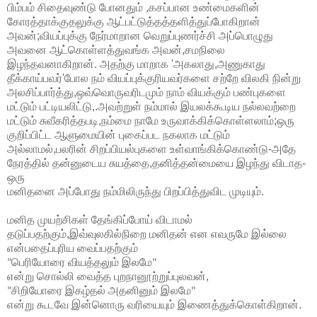
பிம்பம்
சிதைவுண்டு
போனதும்
,
கசப்பான
உண்மைகளின்
கோரத்தாக்குதலுக்கு
ஆட்பட்டுத்தத்தளித்துப்போகிறான்
அவன்
;
வியப்புக்கு
நேர்மாறான
வெறுப்புணர்ச்சி
அப்பொழுது
அவனை
ஆட்கொள்ளத்துவங்க
அவன்
,
சமநிலை
இழந்தவனாகிறான்
.
அதற்கு மாறாக
'
அகலாது
,
அணுகாது
தீக்காய்பவர்
'
போல
நம்
வியப்புக்குரியவர்களை சற்றே
விலகி
நின்று
அலசிப்பார்த்து
,
ஒவ்வொருவரிடமும்
நாம்
வியக்கும்
பண்புகளை
மட்டும் பட்டியலிட்டு
,.
அவற்றுள்
நம்மால்
இயலக்கூடிய
நல்லவற்றை
மட்டும்
சுவீகரித்தபடி
,
நம்மை
நாமே
உருவாக்கிக்கொள்ளலாம்
;
ஒரு
குறிப்பிட்ட
ஆளுமையின்
புகைப்பட
நகலாக
மட்டும்
அல்லாமல்
,
பலரின்
சிறப்பியல்புகளை
உள்வாங்கிக்கொண்டு
-
அதே
நேரத்தில்
தன்னுடைய
சுயத்தை
,
தனித்தன்மையை
இழந்து
விடாத
-
ஒரு
மனிதனை
அப்போது
நம்மிலிருந்து
பிறப்பித்துவிட
முடியும்
.
மனித
முயற்சிகள்
தேங்கிப்போய்
விடாமல்
தடுப்பதற்கும்
,
இவ்வுலகில்நிறை
மனிதன்
என
எவருமே
இல்லை
என்பதைப்புரிய
வைப்பதற்கும்
பெரியோரை
வியத்தலும்
இலமே
"
"
என்று
சொல்லி
வைத்த
புறநானூற்றுப்புலவன்
,
சிறியோரை
இகழ்தல்
அதனினும்
இலமே
"
"
என்று
கூடவே
இன்னொரு
வரியையும்
இணைத்துக்கொள்கிறான்
.