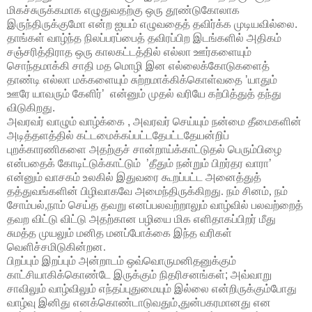
மிகச்சுருக்கமாக எழுதுவதற்கு ஒரு தூண்டுகோலாக
இருந்திருக்குமோ என்ற ஐயம் எழுவதைத் தவிர்க்க முடியவில்லை.
தாங்கள் வாழ்ந்த நிலப்பரப்பைத் தவிரப்பிற இடங்களில் அதிகம்
சஞ்சரித்திராத ஒரு காலகட்டத்தில் எல்லா ஊர்களையும்
சொந்தமாக்கி சாதி மத மொழி இன எல்லைக்கோடுகளைத்
தாண்டி எல்லா மக்களையும் சுற்றமாக்கிக்கொள்வதை
’யாதும்
ஊரே
யாவரும்
கேளிர்’
என்னும் முதல் வரியே கற்பித்துத் தந்து
விடுகிறது.
அவரவர் வாழும் வாழ்க்கை , அவரவர் செய்யும் நன்மை தீமைகளின்
அடித்தளத்தில் கட்டமைக்கப்பட்டதேபட்டதேயன்றிப்
புறக்காரணிகளை அதற்குச் சான்றாய்க்காட்டுதல் பெரும்பிழை
என்பதைக் கோடிட்டுக்காட்டும் ’
தீதும்
நன்றும்
பிறர்தர
வாரா’
என்னும் வாசகம்
உலகில் இதுவரை கூறப்பட்ட அனைத்துத்
தத்துவங்களின் பிழிவாகவே அமைந்திருக்கிறது. நம் சினம், நம்
சோம்பல்,நாம் செய்த தவறு எனப்பலவற்றாலும் வாழ்வில் பலவற்றைத்
தவற விட்டு விட்டு அதற்கான பழியை மிக எளிதாகப்பிறர் மீது
சுமத்த முயலும் மனித மனப்போக்கை இந்த வரிகள்
வெளிச்சமிடுகின்றன.
பிறப்பும் இறப்பும் அன்றாடம் ஒவ்வொருமனிதனுக்கும்
காட்சியாகிக்கொண்டே இருக்கும் நிதரிசனங்கள்; அவ்வாறு
சாவிலும் வாழ்விலும் எந்தப்புதுமையும் இல்லை என்றிருக்கும்போது
வாழ்வு இனிது எனக்கொண்டாடுவதும்,துன்பகரமானது என