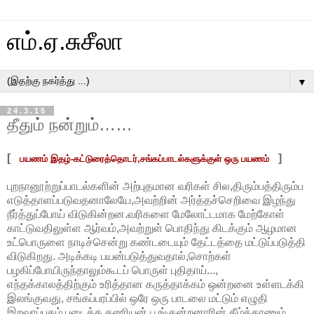
எம்.ஏ.சுசீலா
▼
24.3.15
தீதும் நன்றும்……
[
]
பயணம் இதழ்-கட்டுரைத்தொடர்,
சங்கப்பாடல்களுக்குள் ஒரு பயணம்
புறநானூற்றுப்பாடல்களின்
அற்புதமான
வரிகள்
சில
,
திரும்பத்திரும்ப
எடுத்தாளப்படுவதனாலேயே
,
அவற்றின்
அர்த்தச்செறிவை
இழந்து
நீர்த்துப்போய்
விடுகின்றன
.
வரிகளை
மேலோட்டமாக
மேற்கோள்
காட்டுவதிலுள்ள
ஆர்வம்
,
அவற்றுள்
பொதிந்து
கிடக்கும்
ஆழமான
உட்பொருளை
நாடிச்சென்று
கண்டடையும்
தேட்டத்தை
மட்டுப்படுத்தி
விடுகிறது
.
அடிக்கடி
பயன்படுத்துவதால்
,
சொற்கள்
பழகிப்போயிருந்தாலும்கூடப்
பொருள்
புதிதாய்
...,
எந்தக்காலத்திற்கும்
உரித்தான
கருத்தாக்கம்
ஒன்றனை
உள்ளடக்கி
இலங்குவது
,
சங்கப்பரப்பில் ஒரே ஒரு பாடலை மட்டும் எழுதி
இறவாப்புகழ் படைத்த கணியன்
பூங்குன்றனாரின் கீழ்க்காணும்