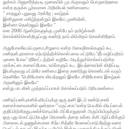
துக்கம் அனுசரித்தபடி மூலையில் முடங்குவதும் பொருளற்றவை
என்ற தருக்க பூர்வமான அறிவியல் உண்மையை
‘’ சாதலும்
புதுவது
அன்றே
;
வாழ்தல்
இனிதுஎன
மகிழ்ந்தன்றும்
இலமே
;
முனிவின்
,
இன்னா
தென்றலும்
இலமே ’’
என 2000 ஆண்டுகளுக்கு முன்பே நம் தமிழ்க்கவி
சொல்லிச்சென்றிருப்பது கண்டு நாம் விம்மிதம் கொள்கிறோம்.
அதுபோலவே,பெருமை
,
சிறுமை
என்ற
அளவுகோல்களும் கூட
மனிதன்
,
தானாக
ஏற்படுத்திக்கொள்பவை
மட்டுமே
."
நீர்
வழிப்படூஉம்
புணை
போல
"-
நீரோட்டத்தின்
வழியே
அடித்துச்செல்லப்படுகிற
மரக்கட்டைகளைப்போல
,
உயிர்களும்
கூட
இயற்கையின்
விதிப்படி
இயங்குவது
மட்டுமே
உண்மை.இதை உணர்ந்து கொண்டால் வரும்
தெளிவே
பெரியோரை
வியத்தலும்
இலமே
சிறியோரை
இகழ்தல்
"
,
அதனினும்
இலமே
"
என்று பாடலின் முத்தாய்ப்பாகச் சொல்லப்படும் அரியஉண்மை
.
மனிதப்பண்புகளில்
,
வியப்புக்கு
ஒரு
தனி
இடம்
உண்டு
.
எண்
வகைச்சுவைகளில்
ஒன்றாக
-"'
மருட்கை
''
என்ற
பெயரில்
வியப்பைக்
குறிப்பிடுகிறது
,
மலர்ச்செடியில்
அப்போதுதான்
அரும்பியிருக்கும்
ஒரு
புது
மொட்டு
,
பிரபஞ்ச
பிரமாண்டத்தை
உள்ளடக்கி
ஆர்ப்பரிக்கும்
அலைகடல்
,
நுணுக்கமான
சிற்ப
சித்திர
வேலைப்பாடு
,
நேற்று
வரை
பொட்டல்
காடாய்
இருந்த
பூமியில்
இன்று
முளைத்திருக்கும்
விண்