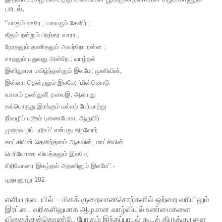
பாடல்.
‘’யாதும்
ஊரே
;
யாவரும்
கேளிர்
;
தீதும்
நன்றும்
பிறர்தர
வாரா
;
நோதலும்
தணிதலும்
அவற்றோ
ரன்ன
;
சாதலும்
புதுவது
அன்றே
;
வாழ்தல்
இனிதுஎன
மகிழ்ந்தன்றும்
இலமே
;
முனிவின்
,
இன்னா
தென்றலும்
இலமே
; ‘
மின்னொடு
வானம்
தண்துளி
தலைஇ
,
ஆனாது
கல்பொருது
இரங்கும்
மல்லற்
பேர்யாற்று
நீர்வழிப்
படூஉம்
புணைபோல
,
ஆருயிர்
முறைவழிப்
படூஉம்
’
என்பது
திறவோர்
காட்சியின்
தெளிந்தனம்
ஆகலின்
,
மாட்சியின்
பெரியோரை
வியத்தலும்
இலமே
;
சிறியோரை
இகழ்தல்
அதனினும்
இலமே’’
.-
புறநானூறு
192
எளிய நடையில் – மிகக் குறைவானசொற்களில் ஒற்றை வரியிலும்
இரட்டை வரிகளிலுமாக ஆழமான வாழ்வியல் உண்மைகளை
விதைத்துக்கொண்டே போகும் இந்தப்பாடல் கூடத் திருக்குறளை