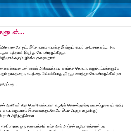
களுடன்....
டுகளானபோதும், இந்த நகரம் எனக்கு இன்னும் கூடப் புதியதாகவும்....சில
டுவதுமாகத்தான் இருந்து கொண்டிருக்கிறது.
அறிமுகங்களும் இங்கே குறைவுதான்.
்,மனவளக்கலை மன்றங்கள் ஆகியவற்றால் வாய்த்த தொடர்புகளும்,நட்புக்களுமே
ிருக்கும் தாகத்தை,ஏக்கத்தை அவ்வப்போது தீர்த்து வைத்துக்கொண்டிருக்கின்றன.
திருப்பது ,
சல் ஆசிரியர் திரு பென்னேஸ்வரன் எழுதிக் கொண்டிருந்த வலைப்பூவையும் தவிர,
களாக வடக்குவாசல் இணையத்துடனேயே இடம் பெற்று வருகிறது)
ல் நான் அறிந்ததில்லை.
்து எதிர்பாராத ஒரு தருணத்தில் வந்த மின் அஞ்சல் வழியாகத்தான் பல