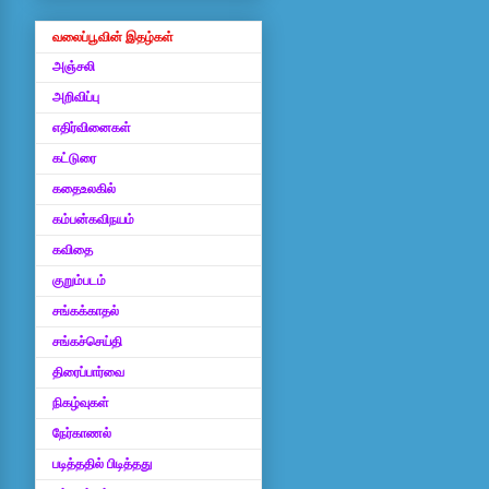
வலைப்பூவின் இதழ்கள்
அஞ்சலி
அறிவிப்பு
எதிர்வினைகள்
கட்டுரை
கதைஉலகில்
கம்பன்கவிநயம்
கவிதை
குறும்படம்
சங்கக்காதல்
சங்கச்செய்தி
திரைப்பார்வை
நிகழ்வுகள்
நேர்காணல்
படித்ததில் பிடித்தது