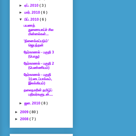
►
ஏப். 2010
( 3 )
►
மார். 2010
( 6 )
▼
பிப். 2010
( 6 )
பயணத்
துணையாய்ச் சில
மின்னல்கள்...
’நினைக்கப்படும்’
ஜெயந்தன்
நேர்காணல் - பகுதி 3
(பொது)
நேர்காணல் - பகுதி 2
(பெண்ணியம்)
நேர்காணல் - பகுதி
1(படைப்பாக்கம்,
இலக்கியம்)
தலைநகரின் தமிழ்ப்
பதிவர்களுடன்....
►
ஜன. 2010
( 8 )
►
2009
( 80 )
►
2008
( 7 )