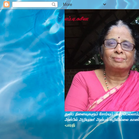
எம்.ஏ.சுசீலா
துன்ப நினைவுகளும் சோர்வும் பயமுமெல்லாம்
அன்பில் அழியுமடீ! அன்புக் கழிவில்லை காண
-பாரதி