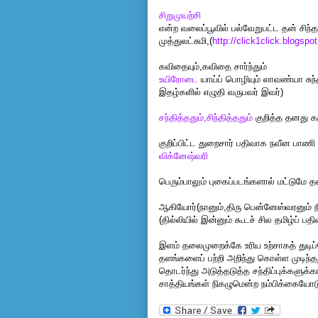
சிறுமுயற்சி
என்ற வலைப்பூவில் பல்வேறுபட்ட தன் சிந
முத்துலட்சுமி,(
http://click1click.blogspo
கவிதையும்,கவிதை சார்ந்தும்
உயிரோடை
யாய்ப் பொழியும் லாவண்யா ச
இதழ்களில் எழுதி வருபவர் இவர்)
சந்தித்ததும்,சிந்தித்ததும்
குறித்த தனது கர
குறிப்பிட்ட துறைசார் பதிவாக நவீன பாண
விக்னேஷ்வரி
பெரும்பாலும் புகைப்படங்களால் மட்டும
ஆகியோர்(நானும்,திரு பென்னேஸ்வரனும் ந
(தில்லியில் இன்னும் கூடச் சில தமிழ்ப் ப
இளம் தலைமுறைக்கே உரிய உற்சாகத் துடி
தளங்களைப் பற்றி அறிந்து கொள்ள முடிந
தொடர்ந்து அடுத்தடுத்த சந்திப்புக்களுக்
சாத்தியங்கள் நிகழுமென்ற நம்பிக்கையோ