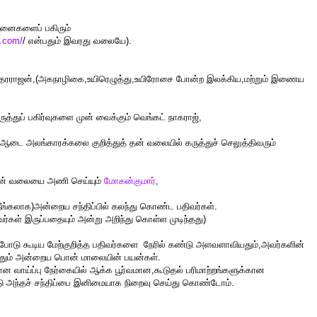
்தனைகளைப் பகிரும்
t.com/
/ என்பதும் இவரது வலையே).
ுந்தரராஜன்,(அகநாழிகை,உயிரெழுத்து,உயிரோசை போன்ற இலக்கிய,மற்றும் இணைய
ுத்துப் பகிர்வுகளை முன் வைக்கும் வெங்கட் நாகராஜ்,
ி ஆடை அலங்காரக்கலை குறித்துத் தன் வலையில் கருத்துச் செலுத்திவரும்
ே தன் வலையை அணி செய்யும்
மோகன்குமார்
,
ீங்கலாக)அன்றைய சந்திப்பில் கலந்து கொண்ட பதிவர்கள்.
திவர்கள் இருப்பதையும் அன்று அறிந்து கொள்ள முடிந்தது)
ப்போடு கூடிய மேற்குறித்த பதிவர்களை நேரில் கண்டு அளவளாவியதும்,அவர்களின்
்ததும் அன்றைய பொன் மாலையின் பயன்கள்.
கான வாய்ப்பு நேர்கையில் ஆக்க பூர்வமான,கூடுதல் பரிமாற்றங்களுக்கான
டு அந்தச் சந்திப்பை இனிமையாக நிறைவு செய்து கொண்டோம்.