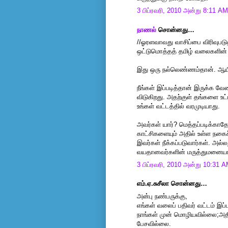
3 பிப்ரவரி, 2010 அன்று 8:11 AM
நாணல்
சொன்னது…
//ஓரளவாவது வாசிப்பை விரிவுபட
ஒட்டுமொத்தத் தமிழ் வலைகளின் 
இது ஒரு நல்லெண்ணம்தான். ஆயின
நீங்கள் இப்படித்தான் இருக்க வே
விடுகிறது. அதற்குள் தங்களை உட்ப
உங்கள் வட்டத்தில் வரமுடியாது.
அவர்கள் யார்? மெத்தப்படிக்கா
காட்சிகளையும் அதில் உள்ள நகை
இவர்கள் நீக்கப்படுவார்கள். அல்லத
வயதானவர்களின் மருத்துமனையாக
3 பிப்ரவரி, 2010 அன்று 10:31 
எம்.ஏ.சுசீலா சொன்னது…
அன்பு நண்பருக்கு,
எங்கள் வலைப் பதிவர் வட்டம் இப
நாங்கள் முன் மொழியவில்லை;அதி
பேசவில்லை.