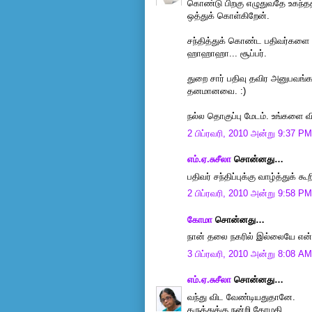
கொண்டு பிறகு எழுதுவதே உகந்ததா
ஒத்துக் கொள்கிறேன்.
சந்தித்துக் கொண்ட பதிவர்களை 
ஹாஹாஹா... சூப்பர்.
துறை சார் பதிவு தவிர அனுபவங்கள
தனமானவை. :)
நல்ல தொகுப்பு மேடம். உங்களை வ
2 பிப்ரவரி, 2010 அன்று 9:37 PM
எம்.ஏ.சுசீலா
சொன்னது…
பதிவர் சந்திப்புக்கு வாழ்த்துக் 
2 பிப்ரவரி, 2010 அன்று 9:58 PM
கோமா
சொன்னது…
நான் தலை நகரில் இல்லையே என்ற
3 பிப்ரவரி, 2010 அன்று 8:08 AM
எம்.ஏ.சுசீலா
சொன்னது…
வந்து விட வேண்டியதுதானே.
கருத்துக்கு நன்றி கோமதி.