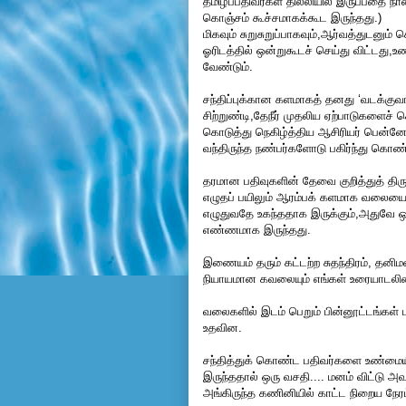
தமிழ்ப்பதிவர்கள் தில்லியில் இருப்பதை 
கொஞ்சம் கூச்சமாகக்கூட இருந்தது.)
மிகவும் சுறுசுறுப்பாகவும்,ஆர்வத்துடனும் 
ஓரிடத்தில் ஒன்றுகூடச் செய்து விட்டத
வேண்டும்.
சந்திப்புக்கான களமாகத் தனது ‘வடக்க
சிற்றுண்டி,தேநீர் முதலிய ஏற்பாடுகளைச் 
கொடுத்து நெகிழ்த்திய ஆசிரியர் பென்
வந்திருந்த நண்பர்களோடு பகிர்ந்து கொண்
தரமான பதிவுகளின் தேவை குறித்துத் திர
எழுதப் பயிலும் ஆரம்பக் களமாக வலையை 
எழுதுவதே உகந்ததாக இருக்கும்,அதுவே ஒட
எண்ணமாக இருந்தது.
இணையம் தரும் கட்டற்ற சுதந்திரம், தனிம
நியாயமான கவலையும் எங்கள் உரையாடலின
வலைகளில் இடம் பெறும் பின்னூட்டங்கள் 
உதவின.
சந்தித்துக் கொண்ட பதிவர்களை உண்மைய
இருந்ததால் ஒரு வசதி.... மனம் விட்ட
அங்கிருந்த கணினியில் காட்ட நிறைய நேரம