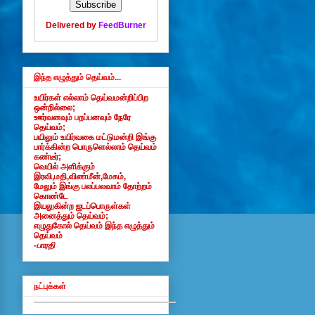
Delivered by
FeedBurner
இந்த எழுத்தும் தெய்வம்...
உயிர்கள் எல்லாம் தெய்வமன்றிப்பிற
ஒன்றில்லை;
ஊர்வனவும் பறப்பனவும் நேரே
தெய்வம்;
பயிலும் உயிர்வகை மட்டுமன்றி இங்கு
பார்க்கின்ற பொருளெல்லாம் தெய்வம்
கண்டீர்;
வெயில் அளிக்கும்
இரவி,மதி,விண்மீன்,மேகம்,
மேலும் இங்கு பலப்பலவாம் தோற்றம்
கொண்டே
இயலுகின்ற ஜடப்பொருள்கள்
அனைத்தும் தெய்வம்;
எழுதுகோல் தெய்வம் இந்த எழுத்தும்
தெய்வம்
-பாரதி
நட்புக்கள்