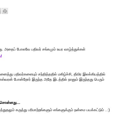
்தது. அதைப் போலவே பதிவர் சங்கமும் உயர வாழ்த்துக்கள்
AM
ைத்து ப‌திவ‌ர்க‌ளையும் ச‌ந்தித்த‌தில் ம‌கிழ்ச்சி, தீவிர‌ இல‌க்கிய‌த்தில்
னேஸ்வ‌ர‌ன் போன்றோர் இருந்த‌ அதே இட‌த்தில் நானும் இருந்த‌து பெரும்
சொன்னது…
ுதலும் கருத்து பரிமாற்றங்களும் எங்களுக்கும் நன்மை பயக்கட்டும் ..:)