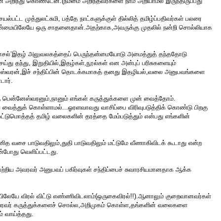
நான் அறிந்து கொண்டேன்.(நம்மை அறிந்தவர்களை நாம் அறியாமல் இருந்திருப்பது
செயல்பட்ட முத்துலட்சுமி, பத்தே நாட்களுக்குள் தில்லித் தமிழ்ப்பதிவர்கள் பலரை
ு,உண்மையிலேயே ஒரு சாதனைதான்.அதற்காக,அவருக்கு முதலில் நன்றி சொல்லியாக
ுவாசல்’இதழ் அலுவலகத்தைப் பெருந்தன்மையோடு அமைத்துத் தந்ததோடு
செய்து தந்து, இறுதியில்,இதழ்கள்,நூல்கள் என அன்புப் பரிசுகளையும்
னேஸ்வரன்,இச் சந்திப்பின் தொடக்கமாகத் தனது இதழியல்,வலை அனுபவங்களை
டார்.
ு பென்னேஸ்வரனும்,நானும் எங்கள் கருத்துக்களை முன் வைத்தோம்.
வைத்துக் கொள்ளாமல்...ஓரளவாவது வாசிப்பை விரிவுபடுத்திக் கொண்டு பிறகு
்டுமொத்தத் தமிழ் வலைகளின் தரத்தை மேம்படுத்தும் என்பது எங்களின்
னித வசை பாடுவதிலும்,துதி பாடுவதிலும் மட்டுமே வீணாகிவிடக் கூடாது என்ற
்போது வெளிப்பட்டது.
பற்றிய அவரவர் அனுபவப் பகிர்வுகள் சந்திப்பைச் சுவாரசியமானதாக ஆக்க
ிலேயே விரல் விட்டு எண்ணிவிடலாம்(ஒருகைவிரல்!!).ஆனாலும் குறைவானவர்கள்
ு அவரவர் கருத்துக்களைச் சொல்ல,அறிமுகம் கொள்ள,தங்களின் வலைகளை
் வாய்த்தது.