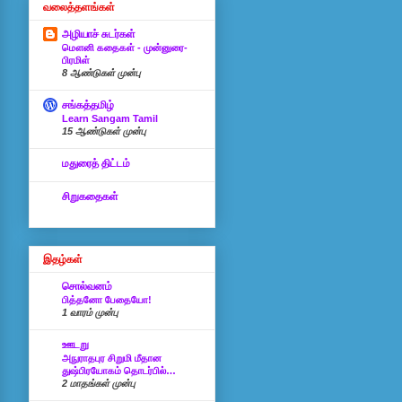
வலைத்தளங்கள்
அழியாச் சுடர்கள்
மௌனி கதைகள் - முன்னுரை-
பிரமிள்
8 ஆண்டுகள் முன்பு
சங்கத்தமிழ்
Learn Sangam Tamil
15 ஆண்டுகள் முன்பு
மதுரைத் திட்டம்
சிறுகதைகள்
இதழ்கள்
சொல்வனம்
பித்தனோ பேதையோ!
1 வாரம் முன்பு
ஊடறு
அநுராதபுர சிறுமி மீதான
துஷ்பிரயோகம் தொடர்பில்…
2 மாதங்கள் முன்பு