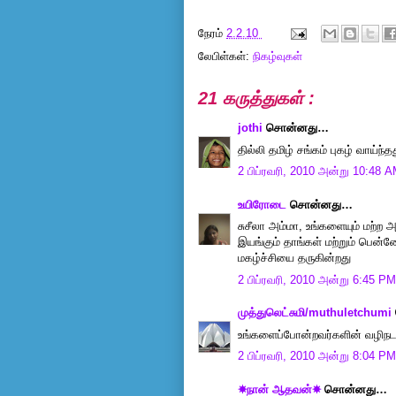
நேரம்
2.2.10
லேபிள்கள்:
நிகழ்வுகள்
21 கருத்துகள் :
jothi
சொன்னது…
தில்லி தமிழ் சங்கம் புகழ் வாய்ந
2 பிப்ரவரி, 2010 அன்று 10:48 
உயிரோடை
சொன்னது…
சுசீலா அம்மா, உங்க‌ளையும் ம‌ற்ற‌ அன
இய‌ங்கும் தாங்க‌ள் ம‌ற்றும் பென்
ம‌க‌ழ்ச்சியை த‌ருகின்ற‌து
2 பிப்ரவரி, 2010 அன்று 6:45 PM
முத்துலெட்சுமி/muthuletchumi
உங்களைப்போன்றவர்களின் வழிநடத்த
2 பிப்ரவரி, 2010 அன்று 8:04 PM
☀நான் ஆதவன்☀
சொன்னது…