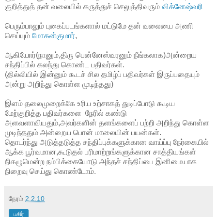
குறித்துத் தன் வலையில் கருத்துச் செலுத்திவரும்
விக்னேஷ்வரி
பெரும்பாலும் புகைப்படங்களால் மட்டுமே தன் வலையை அணி
செய்யும்
மோகன்குமார்
,
ஆகியோர்(நானும்,திரு பென்னேஸ்வரனும் நீங்கலாக)அன்றைய
சந்திப்பில் கலந்து கொண்ட பதிவர்கள்.
(தில்லியில் இன்னும் கூடச் சில தமிழ்ப் பதிவர்கள் இருப்பதையும்
அன்று அறிந்து கொள்ள முடிந்தது)
இளம் தலைமுறைக்கே உரிய உற்சாகத் துடிப்போடு கூடிய
மேற்குறித்த பதிவர்களை நேரில் கண்டு
அளவளாவியதும்,அவர்களின் தளங்களைப் பற்றி அறிந்து கொள்ள
முடிந்ததும் அன்றைய பொன் மாலையின் பயன்கள்.
தொடர்ந்து அடுத்தடுத்த சந்திப்புக்களுக்கான வாய்ப்பு நேர்கையில்
ஆக்க பூர்வமான,கூடுதல் பரிமாற்றங்களுக்கான சாத்தியங்கள்
நிகழுமென்ற நம்பிக்கையோடு அந்தச் சந்திப்பை இனிமையாக
நிறைவு செய்து கொண்டோம்.
நேரம்
2.2.10
பகிர்