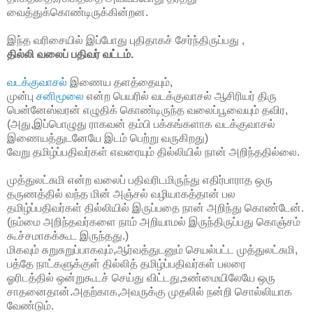
வைத்துக்கொண்டிருக்கின்றன.
இந்த வரிசையில் இப்போது புதிதாகச் சேர்ந்திருப்பது ,
தில்லி வலைப்
பதிவர் வட்டம்.
வடக்குவாசல்
இணைய தளத்தையும்,
முன்பு
சனிமூலை
என்ற பெயரில் வடக்குவாசல் ஆசிரியர் திரு
பென்னேஸ்வரன் எழுதிக் கொண்டிருந்த வலைப்பூவையும் தவிர,
(அது,இப்பொழுது ராகவன் தம்பி பக்கங்களாக வடக்குவாசல்
இணையத்துடனேயே இடம் பெற்று வருகிறது)
வேறு தமிழ்ப்பதிவர்கள் எவரையும் தில்லியில் நான் அறிந்ததில்லை.
முத்துலட்சுமி என்ற வலைப் பதிவரிடமிருந்து எதிர்பாராத ஒரு
தருணத்தில் வந்த மின் அஞ்சல் வழியாகத்தான் பல
தமிழ்ப்பதிவர்கள் தில்லியில் இருப்பதை நான் அறிந்து கொண்டேன்.
(நம்மை அறிந்தவர்களை நாம் அறியாமல் இருந்திருப்பது கொஞ்சம்
கூச்சமாகக்கூட இருந்தது.)
மிகவும் சுறுசுறுப்பாகவும்,ஆர்வத்துடனும் செயல்பட்ட முத்துலட்சுமி,
பத்தே நாட்களுக்குள் தில்லித் தமிழ்ப்பதிவர்கள் பலரை
ஓரிடத்தில் ஒன்றுகூடச் செய்து விட்டது,உண்மையிலேயே ஒரு
சாதனைதான்.அதற்காக,அவருக்கு முதலில் நன்றி சொல்லியாக
வேண்டும்.