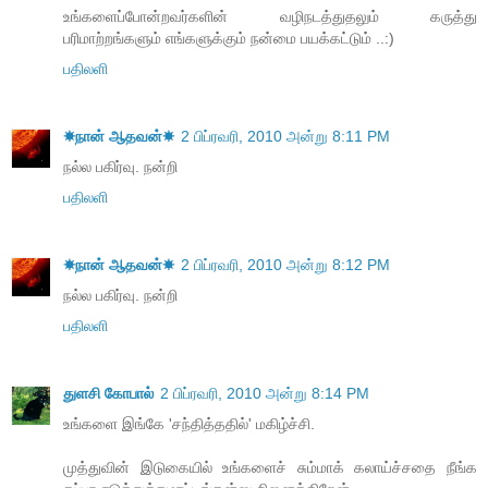
உங்களைப்போன்றவர்களின் வழிநடத்துதலும் கருத்து
பரிமாற்றங்களும் எங்களுக்கும் நன்மை பயக்கட்டும் ..:)
பதிலளி
☀நான் ஆதவன்☀
2 பிப்ரவரி, 2010 அன்று 8:11 PM
நல்ல பகிர்வு. நன்றி
பதிலளி
☀நான் ஆதவன்☀
2 பிப்ரவரி, 2010 அன்று 8:12 PM
நல்ல பகிர்வு. நன்றி
பதிலளி
துளசி கோபால்
2 பிப்ரவரி, 2010 அன்று 8:14 PM
உங்களை இங்கே 'சந்தித்ததில்' மகிழ்ச்சி.
முத்துவின் இடுகையில் உங்களைச் சும்மாக் கலாய்ச்சதை நீங்க