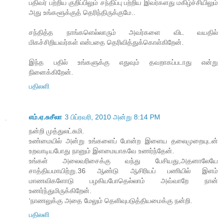
பதிவர் பற்றிய குறிப்பிலும் சந்திப்பு பற்றிய இவர்களது மகிழ்ச்சியிலும்
அது உங்களூக்குத் தெரிந்திருக்குமே..
சந்தித்த நாங்களெல்லாரும் அவர்களை விட வயதில்
மிகச்சிறியவர்கள் என்பதை தெரிவித்துக்கொள்கிறேன்.
இந்த பதில் உங்களுக்கு எதுவும் தவறாகப்படாது என்று
நினைக்கிறேன்.
பதிலளி
எம்.ஏ.சுசீலா
3 பிப்ரவரி, 2010 அன்று 8:14 PM
நன்றி முத்துலட்சுமி.
உண்மையில் அன்று உங்களைப் போன்ற இளைய தலைமுறையுடன்
உறவாடியபோது நானும் இளமையாகவே உணர்ந்தேன்.
உங்கள் அலைவரிசைக்கு வந்து பேசியது,அதனாலேயே
சாத்தியமாயிற்று.36 ஆண்டு ஆசிரியப் பணியில் இளம்
மாணவிகளோடு பழகியபோதெல்லாம் அவ்வாறே நான்
உணர்ந்துமிருக்கிறேன்.
‘நாணலுக்கு அதை மேலும் தெளிவுபடுத்தியமைக்கு நன்றி.
பதிலளி