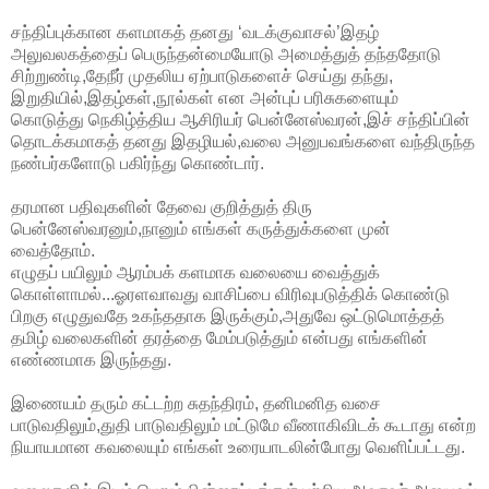
சந்திப்புக்கான களமாகத் தனது ‘வடக்குவாசல்’இதழ்
அலுவலகத்தைப் பெருந்தன்மையோடு அமைத்துத் தந்ததோடு
சிற்றுண்டி,தேநீர் முதலிய ஏற்பாடுகளைச் செய்து தந்து,
இறுதியில்,இதழ்கள்,நூல்கள் என அன்புப் பரிசுகளையும்
கொடுத்து நெகிழ்த்திய ஆசிரியர் பென்னேஸ்வரன்,இச் சந்திப்பின்
தொடக்கமாகத் தனது இதழியல்,வலை அனுபவங்களை வந்திருந்த
நண்பர்களோடு பகிர்ந்து கொண்டார்.
தரமான பதிவுகளின் தேவை குறித்துத் திரு
பென்னேஸ்வரனும்,நானும் எங்கள் கருத்துக்களை முன்
வைத்தோம்.
எழுதப் பயிலும் ஆரம்பக் களமாக வலையை வைத்துக்
கொள்ளாமல்...ஓரளவாவது வாசிப்பை விரிவுபடுத்திக் கொண்டு
பிறகு எழுதுவதே உகந்ததாக இருக்கும்,அதுவே ஒட்டுமொத்தத்
தமிழ் வலைகளின் தரத்தை மேம்படுத்தும் என்பது எங்களின்
எண்ணமாக இருந்தது.
இணையம் தரும் கட்டற்ற சுதந்திரம், தனிமனித வசை
பாடுவதிலும்,துதி பாடுவதிலும் மட்டுமே வீணாகிவிடக் கூடாது என்ற
நியாயமான கவலையும் எங்கள் உரையாடலின்போது வெளிப்பட்டது.