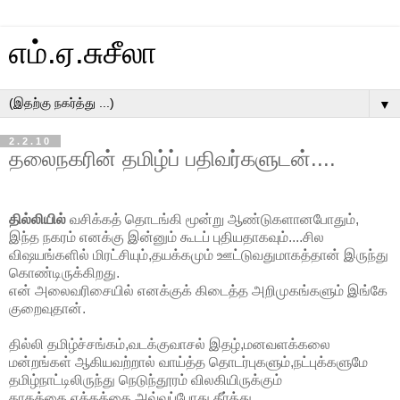
எம்.ஏ.சுசீலா
▼
2.2.10
தலைநகரின் தமிழ்ப் பதிவர்களுடன்....
தில்லியில்
வசிக்கத் தொடங்கி மூன்று ஆண்டுகளானபோதும்,
இந்த நகரம் எனக்கு இன்னும் கூடப் புதியதாகவும்....சில
விஷயங்களில் மிரட்சியும்,தயக்கமும் ஊட்டுவதுமாகத்தான் இருந்து
கொண்டிருக்கிறது.
என் அலைவரிசையில் எனக்குக் கிடைத்த அறிமுகங்களும் இங்கே
குறைவுதான்.
தில்லி தமிழ்ச்சங்கம்,வடக்குவாசல் இதழ்,மனவளக்கலை
மன்றங்கள் ஆகியவற்றால் வாய்த்த தொடர்புகளும்,நட்புக்களுமே
தமிழ்நாட்டிலிருந்து நெடுந்தூரம் விலகியிருக்கும்
தாகத்தை,ஏக்கத்தை அவ்வப்போது தீர்த்து