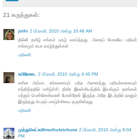
21 கருத்துகள்:
jothi
2 பிப்ரவரி, 2010 அன்று 10:48 AM
தில்லி தமிழ் சங்கம் புகழ் வாய்ந்தது. அதைப் போலவே பதிவர்
சங்கமும் உயர வாழ்த்துக்கள்
பதிலளி
உயிரோடை
2 பிப்ரவரி, 2010 அன்று 6:45 PM
சுசீலா அம்மா, உங்க‌ளையும் ம‌ற்ற‌ அனைத்து ப‌திவ‌ர்க‌ளையும்
ச‌ந்தித்த‌தில் ம‌கிழ்ச்சி, தீவிர‌ இல‌க்கிய‌த்தில் இய‌ங்கும் தாங்க‌ள்
ம‌ற்றும் பென்னேஸ்வ‌ர‌ன் போன்றோர் இருந்த‌ அதே இட‌த்தில் நானும்
இருந்த‌து பெரும் ம‌க‌ழ்ச்சியை த‌ருகின்ற‌து
பதிலளி
முத்துலெட்சுமி/muthuletchumi
2 பிப்ரவரி, 2010 அன்று 8:04
PM