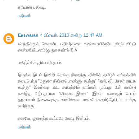
சரியான பதிலடி.
பதிலளி
Easwaran
4 பிப்ரவரி, 2010 அன்று 12:47 AM
//சந்தித்துக் கொண்ட பதிவர்களை உண்மையிலேயே விரல் விட்டு
எண்ணிவிடலாம்(ஒருகைவிரல்!!).//
மகிழ்ச்சிக்குரிய விஷயம்.
இருக்க இடம் இன்றி அரங்கு நிறைந்து தில்லித் தமிழ்ச் சங்கத்தில்
நடைபெற்ற "மதுரை சின்னபொண்ணு கூத்து" "எஸ். வி. சேகர் நாடக
கூத்து" இவற்றை விட சமீபத்தில் நாங்கள் முப்பது பேர் கண்டு
களித்த அற்புதமான "வீணை இசை" (இசை கலைஞர் பெயர்
தற்சமயம் நினைவுக்கு வரவில்லை. மன்னிக்கவும்)ஆயிரம் மடங்கு
உயர்ந்தது.
எனவே, குறைந்த கூட்டமே கோடி இன்பம்.
பதிலளி