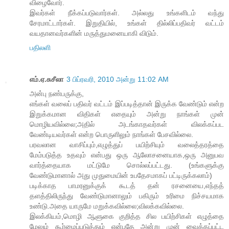
விழைவோர்.
இவர்கள் நீக்கப்படுவார்கள். அல்லது உங்களிடம் வந்து
சேரமாட்டார்கள். இறுதியில், உங்கள் தில்லிப்பதிவர் வட்டம்
வயதானவர்களின் மருத்துமனையாகி விடும்.
பதிலளி
எம்.ஏ.சுசீலா
3 பிப்ரவரி, 2010 அன்று 11:02 AM
அன்பு நண்பருக்கு,
எங்கள் வலைப் பதிவர் வட்டம் இப்படித்தான் இருக்க வேண்டும் என்ற
இறுக்கமான விதிகள் எதையும் அன்று நாங்கள் முன்
மொழியவில்லை;அதில் அடங்காதவர்கள் விலக்கப்பட
வேண்டியவர்கள் என்ற பொருளிலும் நாங்கள் பேசவில்லை.
பரவலான வாசிப்பும்,எழுத்துப் பயிற்சியும் வலைத்தரத்தை
மேம்படுத்த உதவும் என்பது ஒரு ஆலோசனையாக,ஒரு அனுபவ
வார்த்தையாக மட்டுமே சொல்லப்பட்டது. (உங்களுக்கு
வேண்டுமானால் அது முதுமையின் உபதேசமாகப் பட்டிருக்கலாம்)
படிக்காத பாமரனுக்குக் கூடத் தன் ரசனையை,எந்தத்
தளத்திலிருந்து வேண்டுமானாலும் பகிரும் உரிமை நிச்சயமாக
உண்டு.அதை யாருமே மறுக்கவில்லை;விலக்கவில்லை.
இலக்கியம்,மொழி ஆளுகை குறித்த சில பயிற்சிகள் எழுத்தை
மேலும் கூர்மைப்படுத்தும் என்பதே அன்று முன் வைக்கப்பட்ட