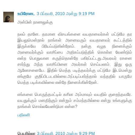
உயிரோடை
3 பிப்ரவரி, 2010 அன்று 9:19 PM
அன்பின் நாண‌லுக்கு
ந‌ல‌ம் தானே. த‌ர‌மான‌ விச‌யங்க‌ளை வ‌ய‌தான‌வ‌ர்க‌ள் ம‌ட்டுமே த‌ர‌
இய‌லுமென்றால் நாங்க‌ள் அனைவ‌ரும் வ‌ய‌தான‌வ‌ர் கூட்ட‌த்தில்
இருக்க‌வே பிரிய‌ப்ப‌டுகின்றோம். ந‌ன்கு எழுத‌ நினைக்கும்
அனைவ‌ர்க்கும் வாசிப்பை அதிக‌ப்ப‌டுத்திக் கொள்ள‌ வேண்டும்
என்ற‌ பொதுவான‌ க‌ருத்தொன்றே ப‌கிர‌ப்ப‌ட்ட‌து.அவ‌ர‌வ‌ர் ர‌ச‌னை
சார்ந்து அந்த‌ வாசிப்பினை அவ‌ர்க‌ள் செய்ய‌லாம். இது ஒரு
ஆலோச‌னையே. இதில் மெத்த‌ ப‌டித்த‌வ‌ர்க்கு ம‌ட்டுமே இட‌மென்று
எங்குமே குறிப்பிட‌ப‌ட‌வில்லை.அப்ப‌டிப்பார்த்தால் வ‌ந்த‌தில் யாருமே
மெத்த‌ ப‌டிக்க‌வில்லை என்றே நினைக்கின்றேன்.
எங்க‌ளை பொருத்த‌ம‌ட்டில் சுசீலா அம்மாவும் வ‌ய‌தில் குறைந்த‌வ‌ரே.
வ‌ய‌துக்கும் ம‌ன‌திற்கும் என்றும் ச‌ம்ம‌ந்த‌மில்லை என்று உங்க‌ளுக்கு
நாங்க‌ள் சொல்ல‌வேண்டுமா என்ன‌?
பதிலளி
பெயரில்லா
3 பிப்ரவரி, 2010 அன்று 9:29 PM