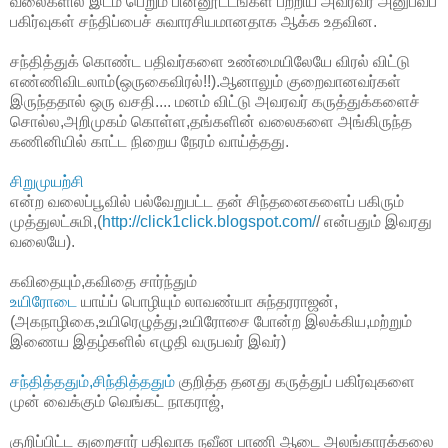
வலைகளில் இடம் பெறும் பின்னூட்டங்கள் பற்றிய அவரவர் அனுபவப்
பகிர்வுகள் சந்திப்பைச் சுவாரசியமானதாக ஆக்க உதவின.
சந்தித்துக் கொண்ட பதிவர்களை உண்மையிலேயே விரல் விட்டு
எண்ணிவிடலாம்(ஒருகைவிரல்!!).ஆனாலும் குறைவானவர்கள்
இருந்ததால் ஒரு வசதி.... மனம் விட்டு அவரவர் கருத்துக்களைச்
சொல்ல,அறிமுகம் கொள்ள,தங்களின் வலைகளை அங்கிருந்த
கணினியில் காட்ட நிறைய நேரம் வாய்த்தது.
சிறுமுயற்சி
என்ற வலைப்பூவில் பல்வேறுபட்ட தன் சிந்தனைகளைப் பகிரும்
முத்துலட்சுமி,(
http://click1click.blogspot.com/
/ என்பதும் இவரது
வலையே).
கவிதையும்,கவிதை சார்ந்தும்
உயிரோடை
யாய்ப் பொழியும் லாவண்யா சுந்தரராஜன்,
(அகநாழிகை,உயிரெழுத்து,உயிரோசை போன்ற இலக்கிய,மற்றும்
இணைய இதழ்களில் எழுதி வருபவர் இவர்)
சந்தித்ததும்,சிந்தித்ததும்
குறித்த தனது கருத்துப் பகிர்வுகளை
முன் வைக்கும் வெங்கட் நாகராஜ்,
குறிப்பிட்ட துறைசார் பதிவாக நவீன பாணி ஆடை அலங்காரக்கலை