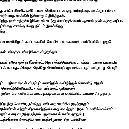
 குறித்த மாளாத ஏக்கத்துடன் தில்லி திரும்பியாக வேண்டிய அவதி !
து சற்றே விலகி...எதிர்பாராத இனிமையான ஒரு மாற்றத்தை எனக்குப் பரிசாக
ர்ச் மாத வாக்கில் இவ்வாறு அறிவித்தாள்...
ிறந்த நாள்
சத்தமே இல்லாமல்
கடந்து போயிருக்கலாம்;ஆனால் நான் அதை அப்படி
்போது எனக்கு வேறு திட்டம் இருக்கிறது’’
ற்று.
யமான மணிவிழாக் கூட்டங்களின் போலித் தனங்களைக் கண்டு எப்பொழுதுமே
் பங்குக்கு எச்சரிக்கை விடுத்தேன்.
.ஆனால் ஏதோ ஒன்று இருக்கும்.அது என்னவென்றோ ...எப்படி ....எந்த வகையில்
்பக் கூடாது..அதைத் தெரிந்து கொள்ளவும் முயலக்கூடாது’’என்று மறு மொழி
ம்...புதிரை அவள் விரும்பும் கணத்தில் அவிழ்த்துக் கொண்டு அதன்
துக் கொண்டுவிடுவோமே என்று உள் மனம் ஓதியதால்
னக்கு நானே சொல்லிக்கொண்டபடி,வழக்கமான பணிகளில் கவனம் செலுத்தத்
ி’நடந்து கொண்டிருக்கிறது என்பதை ஊகிக்க முடிந்தாலும்
 ஆல்பங்கள் சற்றுச் சீர்குலைந்திருப்பதை வைத்தும், இரவு 9 மணிக்கெல்லாம்
நேரம் வரை விழித்திருக்கும் புதுமையைக் கண்டதாலும் )
ட்டத்திற்காக அமைதியாகக் காத்திருக்கத் தொடங்கினேன்.