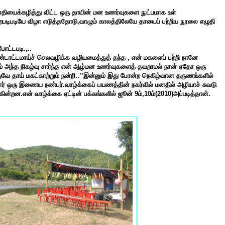
ாதியைக்கழித்து விட்ட ஒரு தாயின் மன உணர்வுகளை நுட்பமாக உள்
படிபடியே விழா எடுத்ததோடு,
வாழும் காலத்திலேயே தாயைப் பற்றிய நூலை எழுதி
ோட்டபடி.,..
்டாட்டமாய்ச் செலவழிக்க வழியமைத்துத் தந்த , என் மகளைப் பற்றி நானே
் அந்த நிகழ்வு சார்ந்த என் ஆழ்மன உணர்வுகளைத் தவறாமல் நான் ஏதோ ஒரு
வே தாய் மகட்காற்றும் நன்றி.
.’’இன்னும் இது போன்ற நெகிழ்வான தருணங்களில்
என்றார் ஒரு இணைய நண்பர்.வாழ்க்கைப் பயணத்தின் நகர்வில் மனதில் அழியாச் சுவடு
கின்றன.என் வாழ்க்கை ஏட்டின் பக்கங்களில் ஜூன் 9ம்,10ம்(2010)அப்படித்தான்.