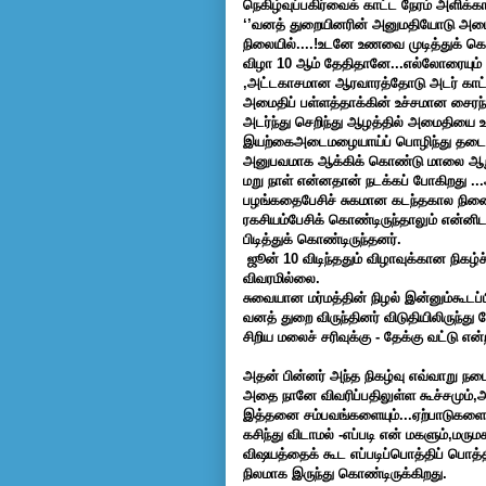
நெகிழ்வுப்பகிர்வைக் காட்ட நேரம் அளி
‘’வனத் துறையினரின் அனுமதியோடு அமைதிப
நிலையில்....!உடனே உணவை முடித்துக் கொண
விழா 10 ஆம் தேதிதானே...எல்லோரையும் 
,அட்டகாசமான ஆரவாரத்தோடு அடர் காட்டி
அமைதிப் பள்ளத்தாக்கின் உச்சமான சைரந்த
அடர்ந்து செறிந்து ஆழத்தில் அமைதியை உ
இயற்கைஅடைமழையாய்ப் பொழிந்து தடை போட
அனுபவமாக ஆக்கிக் கொண்டு மாலை ஆறு ம
மறு நாள் என்னதான் நடக்கப் போகிறது ..
பழங்கதைபேசிச் சுகமான கடந்தகால நினைவ
ரகசியம்பேசிக் கொண்டிருந்தாலும் என்னி
பிடித்துக் கொண்டிருந்தனர்.
ஜூன் 10 விடிந்ததும் விழாவுக்கான நிகழ்
விவரமில்லை.
சுவையான மர்மத்தின் நிழல் இன்னும்கூடப
வனத் துறை விருந்தினர் விடுதியிலிருந்து
சிறிய மலைச் சரிவுக்கு - தேக்கு வட்டு என்
அதன் பின்னர் அந்த நிகழ்வு எவ்வாறு நட
அதை நானே விவரிப்பதிலுள்ள கூச்சமும்,அ
இத்தனை சம்பவங்களையும்...ஏற்பாடுகளையும்
கசிந்து விடாமல் -எப்படி என் மகளும்,மரு
விஷயத்தைக் கூட எப்படிப்பொத்திப் பொத்தி
நிலமாக இருந்து கொண்டிருக்கிறது.