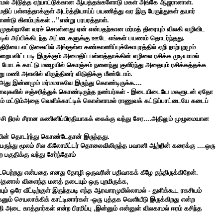
க்காமல் அடுத்த ஏற்பாட்டுக்கான ஆயத்தங்களோடு மகள் அங்கே ஆஜரானாள்.
் பள்ளத்தாக்குள் அடர்த்தியாய்ப் பயணித்து வர இரு பேருந்துகள் தயார்
்டு கிளம்புங்கள் ..’’என்று பரபரத்தாள்.
முதல்நாளே வரச் சொன்னது ஏன் என்பதற்கான மர்மத் திரையும் விலகி வழிவிட
ல் அப்பிக்கிடந்த அட்டைகளுக்கு ஊடே எங்கள் பயணம் தொடர்ந்தது.
ிரியை எட்டுகையில் அங்குள்ள கண்காணிப்புக்கோபுரத்தில் ஏறி நாற்புறமும்
றையவிட்டபடி இருக்கும் அமைதிப் பள்ளத்தாக்கின் எழிலை ரசிக்க முடியாமல்
க் காட்டு மழையில் கொஞ்சம் நனைந்து குளிர்ந்து அதையும் ரசிக்கத்தக்க
ணி அளவில் விருந்தினர் விடுதிக்கு மீண்டோம்.
.அது இன்னமும் மர்மமாகவே இருந்து கொண்டிருக்க....
ுகளில் சஞ்சரித்துக்
கொண்டிருந்த நண்பர்கள் - இடையிடையே மகளுடன் ஏதோ
டம் மட்டும்அதை வெளிக்காட்டிக் கொள்ளாமல் ராணுவக் கட்டுப்பாட்டையே கடைப்
ச்சி நிரல் சீரான கணினிப்பிரதியாகக் கைக்கு வந்து சேர....அதிலும் முழுமையான
்பின் தொடர்ந்து கொண்டேதான் இருந்தது.
 பேருந்து மூலம் சில கிலோமீட்டர் தொலைவிலிருந்த பவானி ஆற்றின் கரைக்கு ....ஒரு
ற பகுதிக்கு வந்து சேர்ந்தோம்
ைபெற்றது என்பதை எனது தோழி ஒருவரின் பதிவாகக் கீழே தந்திருக்கிறேன்.
தனால் விளைந்த மனத் தடையும் ஒரு புறமிருக்க,
 ஒரே வீட்டிற்குள் இருந்தபடி எந்த ஆரவாரமுமில்லாமல் - துளிக்கூட ரகசியம்
மகனும் செயலாக்கிக் காட்டினார்கள் -ஒரு புத்தக வெளியீடு இருக்கிறது என்ற
 அடை காத்தார்கள் என்ற பிரமிப்பு ,இன்னும் என்னுள் விலகாமல் ஈரம் கசிந்த