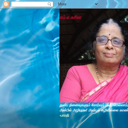
எம்.ஏ.சுசீலா
துன்ப நினைவுகளும் சோர்வும் பயமுமெல்லாம்
அன்பில் அழியுமடீ! அன்புக் கழிவில்லை காண
-பாரதி