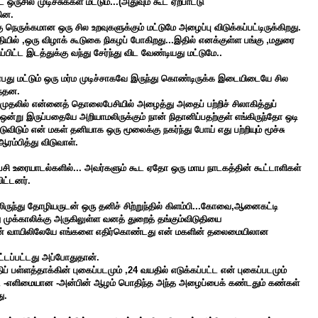
ருசில முடிச்சுக்கள் மட்டும்...(அதுவும் கூட ஏற்பாட்டு
ின.
ு நெருக்கமான ஒரு சில உறவுகளுக்கும் மட்டுமே அழைப்பு விடுக்கப்பட்டிருக்கிறது.
தியில் ,ஒரு விழாக் கூடுகை நிகழப் போகிறது...இதில் எனக்குள்ள பங்கு ,மதுரை
ப்பிட்ட இடத்துக்கு வந்து சேர்ந்து விட வேண்டியது மட்டுமே.
.
ன்பது மட்டும் ஒரு மர்ம முடிச்சாகவே இருந்து கொண்டிருக்க இடையிடையே சில
ந்தன.
் முதலில் என்னைத்
தொலைபேசியில்
அழைத்து அதைப் பற்றிச் சிலாகித்துப்
ன்று இருப்பதையே அறியாமலிருக்கும் நான் நிதானிப்பதற்குள் எங்கிருந்தோ ஒடி
ிடும் என் மகள் தனியாக ஒரு மூலைக்கு நகர்ந்து போய் எது பற்றியும் மூச்சு
ரம்பித்து விடுவாள்.
ரையாடல்களில்... அவர்களும் கூட ஏதோ ஒரு மாய நாடகத்தின் கூட்டாளிகள்
ட்டனர்.
ருந்து தோழியருடன் ஒரு தனிச் சிற்றுந்தில் கிளம்பி...கோவை,ஆனைகட்டி
 முக்காலிக்கு அருகிலுள்ள வனத் துறைத் தங்கும்விடுதியை
தியின் வாயிலிலேயே எங்களை எதிர்கொண்டது என் மகளின் தலைமையிலான
ட்டப்பட்டது அப்போதுதான்.
ப் பள்ளத்தாக்கின்
புகைப்படமும் ,24 வயதில் எடுக்கப்பட்ட என் புகைப்படமும்
ட்ட -எளிமையான -அன்பின் ஆழம் பொதிந்த அந்த அழைப்பைக் கண்டதும் கண்கள்
ு.