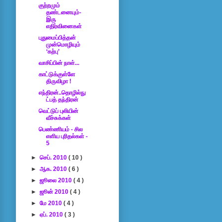
குற்றமும்
தண்டனையும்-
இரு
எதிர்வினைகள்
புதுமைப்பித்தன்
முன்மொழியும்
‘கற்பு’
வாசிப்பின் நாள்...
காட்டுக்குள்ளே
திருவிழா !
எந்திரன்..தொழில்நு
ட்பத் தந்திரன்
வெட்டுப் புலியின்
வீச்சுக்கள்
பெண்ணியம் - சில
எளிய புரிதல்கள் -
5
►
செப். 2010
( 10 )
►
ஆக. 2010
( 6 )
►
ஜூலை 2010
( 4 )
►
ஜூன் 2010
( 4 )
►
மே 2010
( 4 )
►
ஏப். 2010
( 3 )