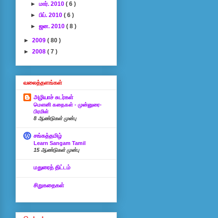
►
மார். 2010
( 6 )
►
பிப். 2010
( 6 )
►
ஜன. 2010
( 8 )
►
2009
( 80 )
►
2008
( 7 )
வலைத்தளங்கள்
அழியாச் சுடர்கள்
மௌனி கதைகள் - முன்னுரை-
பிரமிள்
8 ஆண்டுகள் முன்பு
சங்கத்தமிழ்
Learn Sangam Tamil
15 ஆண்டுகள் முன்பு
மதுரைத் திட்டம்
சிறுகதைகள்