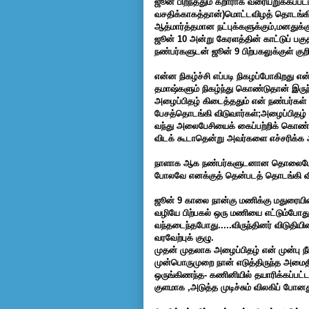
ஜூன் பிறந்ததும் கறாராக வரையறுக்கப்பட்ட ஒ
வசதிக்காகத்தான்)மொட்டவிழத் தொடங்க
ஆத்மார்த்தமான நட்புக்களுக்கும்,மனதுக்க
ஜூன் 10 அன்று கேரளத்தின் காட்டுப் பகு
நண்பர்களுடன் ஜூன் 9 பிற்பகலுக்குள் குறி
என்ன நிகழ்ச்சி எப்படி நிகழப்போகிறது எ
தமாஷ்களும் நிகழ்ந்து கொண்டுதான் இரு
அழைப்பிதழ் கிடைத்ததும் என் நண்பர்கள
பேசத்தொடங்கி விடுவார்கள்;அழைப்பிதழ் ஒ
வந்து அலைபேசியைக் கைப்பற்றிக் கொண்டுவ
விடக் கூடாதென்று அவர்களை எச்சரிக்க ஆ
நாளாக ஆக நண்பர்களுடனான தொலைபேசி உ
போலவே எனக்குத் தென்படத் தொடங்கி வி
ஜூன் 9 காலை நான்கு மணிக்கு மதுரையிலி
வழியே பிற்பகல் ஒரு மணியை எட்டும்போது
வந்தடைந்தபோது.....விருந்தினர் விடு
வரவேற்புக் குழு.
முதன் முதலாக அழைப்பிதழ் என் முன்பு நீ
முன்பொருமுறை நான் எடுத்திருந்த
அமைதி
ஒருங்கிணந்த- கணினியில் தயாரிக்கப்ப
குளமாக ,அடுத்த முடிச்சும் விலகிப் போனத