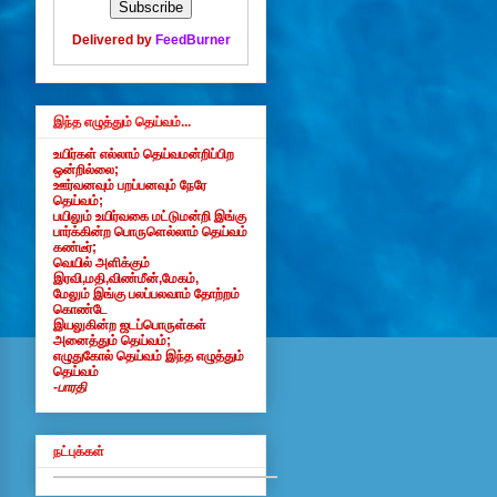
Delivered by
FeedBurner
இந்த எழுத்தும் தெய்வம்...
உயிர்கள் எல்லாம் தெய்வமன்றிப்பிற
ஒன்றில்லை;
ஊர்வனவும் பறப்பனவும் நேரே
தெய்வம்;
பயிலும் உயிர்வகை மட்டுமன்றி இங்கு
பார்க்கின்ற பொருளெல்லாம் தெய்வம்
கண்டீர்;
வெயில் அளிக்கும்
இரவி,மதி,விண்மீன்,மேகம்,
மேலும் இங்கு பலப்பலவாம் தோற்றம்
கொண்டே
இயலுகின்ற ஜடப்பொருள்கள்
அனைத்தும் தெய்வம்;
எழுதுகோல் தெய்வம் இந்த எழுத்தும்
தெய்வம்
-பாரதி
நட்புக்கள்