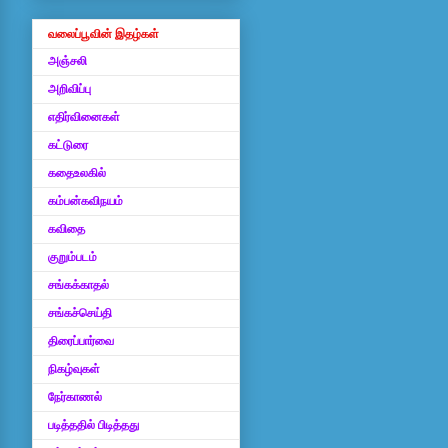
வலைப்பூவின் இதழ்கள்
அஞ்சலி
அறிவிப்பு
எதிர்வினைகள்
கட்டுரை
கதைஉலகில்
கம்பன்கவிநயம்
கவிதை
குறும்படம்
சங்கக்காதல்
சங்கச்செய்தி
திரைப்பார்வை
நிகழ்வுகள்
நேர்காணல்
படித்ததில் பிடித்தது