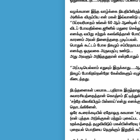
ஒதுக்கிவிட்டு....அடுத்த மதுரைப் பயணம்
வழக்கமான இந்த வாழ்க்கை நியதியிலிருந்
அளிக்க விரும்பிய என் மகள் இவ்வாண்டு மா
‘’பிப்ரவரிமாதம்
உங்கள் 60 ஆம் ஆண்டின் ப
விடப் போவதில்லை.ஜூனில் மதுரை செல்லும
எனக்கு வயிறு சற்றுக் கலங்கித்தான் போயி
காரணம் அவள் நினைத்ததை முடிப்பவள்.
பொதுக் கூட்டம் போல நிகழும் சம்பிரதா
எனக்கு ஒருவகை அருவருப்பு உண்டு...
அது அவளும் அறிந்ததுதான் என்றபோதும் என
‘’அப்படியெல்லாம் எதுவும் இருக்காது...
நிகழப் போகிறதென்றோ கேள்விகளும் எழுப
கிடைத்தது.
நிபந்தனைகள் பலமாக...புதிராக இருந்தாலு
சுவாரசியத்தைத்தான் கொஞ்சம் நீட்டித்
‘சற்றே விலகியிரும் பிள்ளாய்’என்று எ
தொடங்கினேன்.
ஒரே கூரைக்கடியில் ஏதோஒரு சுகமான ’சத
(என் புத்தக அடுக்குகள் மற்றும் புகைப்பட
உறக்கத்தைத் தழுவிவிடும் மகள்பின்னிரவு 
புதையல் பொதியை நெருங்கும் இறுதிக் க