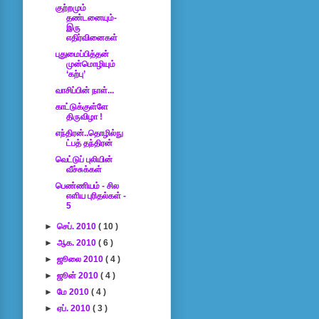
குற்றமும்
தண்டனையும்-
இரு
எதிர்வினைகள்
புதுமைப்பித்தன்
முன்மொழியும்
‘கற்பு’
வாசிப்பின் நாள்...
காட்டுக்குள்ளே
திருவிழா !
எந்திரன்..தொழில்நு
ட்பத் தந்திரன்
வெட்டுப் புலியின்
வீச்சுக்கள்
பெண்ணியம் - சில
எளிய புரிதல்கள் -
5
►
செப். 2010
( 10 )
►
ஆக. 2010
( 6 )
►
ஜூலை 2010
( 4 )
►
ஜூன் 2010
( 4 )
►
மே 2010
( 4 )
►
ஏப். 2010
( 3 )