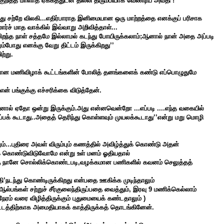
 குறித்த மாளாத ஏக்கத்துடன் தில்லி திரும்பியாக வேண்டிய அவதி !
து சற்றே விலகி...எதிர்பாராத இனிமையான ஒரு மாற்றத்தை எனக்குப் பரிசாக
ர்ச் மாத வாக்கில் இவ்வாறு அறிவித்தாள்...
ிறந்த நாள்
சத்தமே இல்லாமல்
கடந்து போயிருக்கலாம்;ஆனால் நான் அதை அப்படி
்போது எனக்கு வேறு திட்டம் இருக்கிறது’’
ற்று.
யமான மணிவிழாக் கூட்டங்களின் போலித் தனங்களைக் கண்டு எப்பொழுதுமே
் பங்குக்கு எச்சரிக்கை விடுத்தேன்.
.ஆனால் ஏதோ ஒன்று இருக்கும்.அது என்னவென்றோ ...எப்படி ....எந்த வகையில்
்பக் கூடாது..அதைத் தெரிந்து கொள்ளவும் முயலக்கூடாது’’என்று மறு மொழி
ம்...புதிரை அவள் விரும்பும் கணத்தில் அவிழ்த்துக் கொண்டு அதன்
துக் கொண்டுவிடுவோமே என்று உள் மனம் ஓதியதால்
னக்கு நானே சொல்லிக்கொண்டபடி,வழக்கமான பணிகளில் கவனம் செலுத்தத்
ி’நடந்து கொண்டிருக்கிறது என்பதை ஊகிக்க முடிந்தாலும்
 ஆல்பங்கள் சற்றுச் சீர்குலைந்திருப்பதை வைத்தும், இரவு 9 மணிக்கெல்லாம்
நேரம் வரை விழித்திருக்கும் புதுமையைக் கண்டதாலும் )
ட்டத்திற்காக அமைதியாகக் காத்திருக்கத் தொடங்கினேன்.