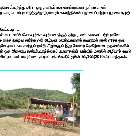
ாதியைக்கழித்து விட்ட ஒரு தாயின் மன உணர்வுகளை நுட்பமாக உள்
படிபடியே விழா எடுத்ததோடு,
வாழும் காலத்திலேயே தாயைப் பற்றிய நூலை எழுதி
ோட்டபடி.,..
்டாட்டமாய்ச் செலவழிக்க வழியமைத்துத் தந்த , என் மகளைப் பற்றி நானே
் அந்த நிகழ்வு சார்ந்த என் ஆழ்மன உணர்வுகளைத் தவறாமல் நான் ஏதோ ஒரு
வே தாய் மகட்காற்றும் நன்றி.
.’’இன்னும் இது போன்ற நெகிழ்வான தருணங்களில்
என்றார் ஒரு இணைய நண்பர்.வாழ்க்கைப் பயணத்தின் நகர்வில் மனதில் அழியாச் சுவடு
கின்றன.என் வாழ்க்கை ஏட்டின் பக்கங்களில் ஜூன் 9ம்,10ம்(2010)அப்படித்தான்.