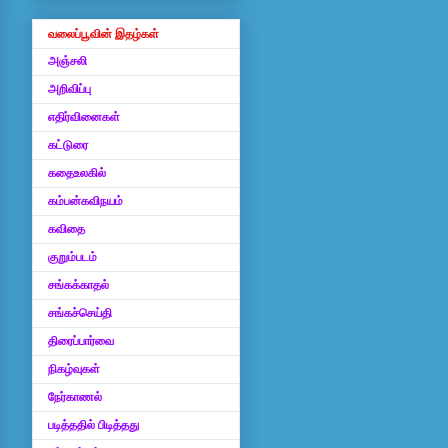
வலைப்பூவின் இதழ்கள்
அஞ்சலி
அறிவிப்பு
எதிர்வினைகள்
கட்டுரை
கதைஉலகில்
கம்பன்கவிநயம்
கவிதை
குறும்படம்
சங்கக்காதல்
சங்கச்செய்தி
திரைப்பார்வை
நிகழ்வுகள்
நேர்காணல்
படித்ததில் பிடித்தது