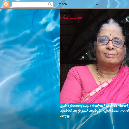
எம்.ஏ.சுசீலா
துன்ப நினைவுகளும் சோர்வும் பயமுமெல்லாம்
அன்பில் அழியுமடீ! அன்புக் கழிவில்லை காண
-பாரதி