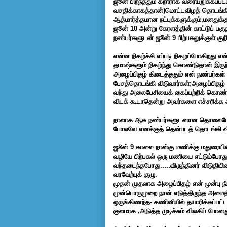
ஜூன் பிறந்ததும் கறாராக வரையறுக்கப்பட்ட ஒ
வசதிக்காகத்தான்)மொட்டவிழத் தொடங்க
ஆத்மார்த்தமான நட்புக்களுக்கும்,மனதுக்க
ஜூன் 10 அன்று கேரளத்தின் காட்டுப் பகு
நண்பர்களுடன் ஜூன் 9 பிற்பகலுக்குள் குறி
என்ன நிகழ்ச்சி எப்படி நிகழப்போகிறது எ
தமாஷ்களும் நிகழ்ந்து கொண்டுதான் இரு
அழைப்பிதழ் கிடைத்ததும் என் நண்பர்கள
பேசத்தொடங்கி விடுவார்கள்;அழைப்பிதழ் ஒ
வந்து அலைபேசியைக் கைப்பற்றிக் கொண்டுவ
விடக் கூடாதென்று அவர்களை எச்சரிக்க ஆ
நாளாக ஆக நண்பர்களுடனான தொலைபேசி உ
போலவே எனக்குத் தென்படத் தொடங்கி வி
ஜூன் 9 காலை நான்கு மணிக்கு மதுரையிலி
வழியே பிற்பகல் ஒரு மணியை எட்டும்போது
வந்தடைந்தபோது.....விருந்தினர் விடு
வரவேற்புக் குழு.
முதன் முதலாக அழைப்பிதழ் என் முன்பு நீ
முன்பொருமுறை நான் எடுத்திருந்த
அமைதி
ஒருங்கிணந்த- கணினியில் தயாரிக்கப்ப
குளமாக ,அடுத்த முடிச்சும் விலகிப் போனத