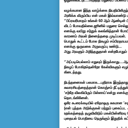
ஒதுக்கிவிட்டு....அடுத்த மதுரைப் பயணம்
வழக்கமான இந்த வாழ்க்கை நியதியிலிருந்
அளிக்க விரும்பிய என் மகள் இவ்வாண்டு மா
‘’பிப்ரவரிமாதம்
உங்கள் 60 ஆம் ஆண்டின் ப
விடப் போவதில்லை.ஜூனில் மதுரை செல்லும
எனக்கு வயிறு சற்றுக் கலங்கித்தான் போயி
காரணம் அவள் நினைத்ததை முடிப்பவள்.
பொதுக் கூட்டம் போல நிகழும் சம்பிரதா
எனக்கு ஒருவகை அருவருப்பு உண்டு...
அது அவளும் அறிந்ததுதான் என்றபோதும் என
‘’அப்படியெல்லாம் எதுவும் இருக்காது...
நிகழப் போகிறதென்றோ கேள்விகளும் எழுப
கிடைத்தது.
நிபந்தனைகள் பலமாக...புதிராக இருந்தாலு
சுவாரசியத்தைத்தான் கொஞ்சம் நீட்டித்
‘சற்றே விலகியிரும் பிள்ளாய்’என்று எ
தொடங்கினேன்.
ஒரே கூரைக்கடியில் ஏதோஒரு சுகமான ’சத
(என் புத்தக அடுக்குகள் மற்றும் புகைப்பட
உறக்கத்தைத் தழுவிவிடும் மகள்பின்னிரவு 
புதையல் பொதியை நெருங்கும் இறுதிக் க