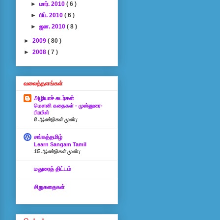
►
மார். 2010
( 6 )
►
பிப். 2010
( 6 )
►
ஜன. 2010
( 8 )
►
2009
( 80 )
►
2008
( 7 )
வலைத்தளங்கள்
அழியாச் சுடர்கள்
மௌனி கதைகள் - முன்னுரை-
பிரமிள்
8 ஆண்டுகள் முன்பு
சங்கத்தமிழ்
Learn Sangam Tamil
15 ஆண்டுகள் முன்பு
மதுரைத் திட்டம்
சிறுகதைகள்