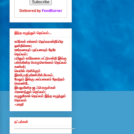
Delivered by
FeedBurner
இந்த எழுத்தும் தெய்வம்...
உயிர்கள் எல்லாம் தெய்வமன்றிப்பிற
ஒன்றில்லை;
ஊர்வனவும் பறப்பனவும் நேரே
தெய்வம்;
பயிலும் உயிர்வகை மட்டுமன்றி இங்கு
பார்க்கின்ற பொருளெல்லாம் தெய்வம்
கண்டீர்;
வெயில் அளிக்கும்
இரவி,மதி,விண்மீன்,மேகம்,
மேலும் இங்கு பலப்பலவாம் தோற்றம்
கொண்டே
இயலுகின்ற ஜடப்பொருள்கள்
அனைத்தும் தெய்வம்;
எழுதுகோல் தெய்வம் இந்த எழுத்தும்
தெய்வம்
-பாரதி
நட்புக்கள்