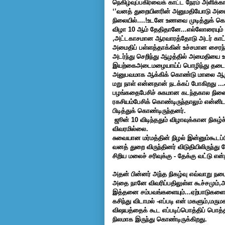
நெகிழ்வுப்பகிர்வைக் காட்ட நேரம் அளி
‘’வனத் துறையினரின் அனுமதியோடு அமைதிப
நிலையில்....!உடனே உணவை முடித்துக் கொண
விழா 10 ஆம் தேதிதானே...எல்லோரையும் 
,அட்டகாசமான ஆரவாரத்தோடு அடர் காட்டி
அமைதிப் பள்ளத்தாக்கின் உச்சமான சைரந்த
அடர்ந்து செறிந்து ஆழத்தில் அமைதியை உ
இயற்கைஅடைமழையாய்ப் பொழிந்து தடை போட
அனுபவமாக ஆக்கிக் கொண்டு மாலை ஆறு ம
மறு நாள் என்னதான் நடக்கப் போகிறது ..
பழங்கதைபேசிச் சுகமான கடந்தகால நினைவ
ரகசியம்பேசிக் கொண்டிருந்தாலும் என்னி
பிடித்துக் கொண்டிருந்தனர்.
ஜூன் 10 விடிந்ததும் விழாவுக்கான நிகழ்
விவரமில்லை.
சுவையான மர்மத்தின் நிழல் இன்னும்கூடப
வனத் துறை விருந்தினர் விடுதியிலிருந்து
சிறிய மலைச் சரிவுக்கு - தேக்கு வட்டு என்
அதன் பின்னர் அந்த நிகழ்வு எவ்வாறு நட
அதை நானே விவரிப்பதிலுள்ள கூச்சமும்,அ
இத்தனை சம்பவங்களையும்...ஏற்பாடுகளையும்
கசிந்து விடாமல் -எப்படி என் மகளும்,மரு
விஷயத்தைக் கூட எப்படிப்பொத்திப் பொத்தி
நிலமாக இருந்து கொண்டிருக்கிறது.