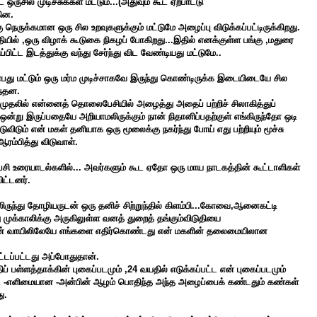
ருசில முடிச்சுக்கள் மட்டும்...(அதுவும் கூட ஏற்பாட்டு
ின.
ு நெருக்கமான ஒரு சில உறவுகளுக்கும் மட்டுமே அழைப்பு விடுக்கப்பட்டிருக்கிறது.
தியில் ,ஒரு விழாக் கூடுகை நிகழப் போகிறது...இதில் எனக்குள்ள பங்கு ,மதுரை
ப்பிட்ட இடத்துக்கு வந்து சேர்ந்து விட வேண்டியது மட்டுமே.
.
ன்பது மட்டும் ஒரு மர்ம முடிச்சாகவே இருந்து கொண்டிருக்க இடையிடையே சில
ந்தன.
் முதலில் என்னைத்
தொலைபேசியில்
அழைத்து அதைப் பற்றிச் சிலாகித்துப்
ன்று இருப்பதையே அறியாமலிருக்கும் நான் நிதானிப்பதற்குள் எங்கிருந்தோ ஒடி
ிடும் என் மகள் தனியாக ஒரு மூலைக்கு நகர்ந்து போய் எது பற்றியும் மூச்சு
ரம்பித்து விடுவாள்.
ரையாடல்களில்... அவர்களும் கூட ஏதோ ஒரு மாய நாடகத்தின் கூட்டாளிகள்
ட்டனர்.
ருந்து தோழியருடன் ஒரு தனிச் சிற்றுந்தில் கிளம்பி...கோவை,ஆனைகட்டி
 முக்காலிக்கு அருகிலுள்ள வனத் துறைத் தங்கும்விடுதியை
தியின் வாயிலிலேயே எங்களை எதிர்கொண்டது என் மகளின் தலைமையிலான
ட்டப்பட்டது அப்போதுதான்.
ப் பள்ளத்தாக்கின்
புகைப்படமும் ,24 வயதில் எடுக்கப்பட்ட என் புகைப்படமும்
ட்ட -எளிமையான -அன்பின் ஆழம் பொதிந்த அந்த அழைப்பைக் கண்டதும் கண்கள்
ு.