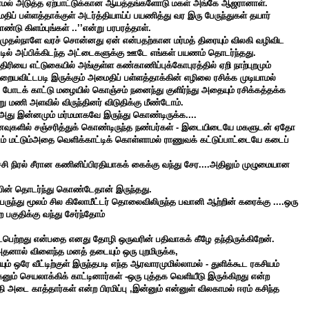
க்காமல் அடுத்த ஏற்பாட்டுக்கான ஆயத்தங்களோடு மகள் அங்கே ஆஜரானாள்.
் பள்ளத்தாக்குள் அடர்த்தியாய்ப் பயணித்து வர இரு பேருந்துகள் தயார்
்டு கிளம்புங்கள் ..’’என்று பரபரத்தாள்.
முதல்நாளே வரச் சொன்னது ஏன் என்பதற்கான மர்மத் திரையும் விலகி வழிவிட
ல் அப்பிக்கிடந்த அட்டைகளுக்கு ஊடே எங்கள் பயணம் தொடர்ந்தது.
ிரியை எட்டுகையில் அங்குள்ள கண்காணிப்புக்கோபுரத்தில் ஏறி நாற்புறமும்
றையவிட்டபடி இருக்கும் அமைதிப் பள்ளத்தாக்கின் எழிலை ரசிக்க முடியாமல்
க் காட்டு மழையில் கொஞ்சம் நனைந்து குளிர்ந்து அதையும் ரசிக்கத்தக்க
ணி அளவில் விருந்தினர் விடுதிக்கு மீண்டோம்.
.அது இன்னமும் மர்மமாகவே இருந்து கொண்டிருக்க....
ுகளில் சஞ்சரித்துக்
கொண்டிருந்த நண்பர்கள் - இடையிடையே மகளுடன் ஏதோ
டம் மட்டும்அதை வெளிக்காட்டிக் கொள்ளாமல் ராணுவக் கட்டுப்பாட்டையே கடைப்
ச்சி நிரல் சீரான கணினிப்பிரதியாகக் கைக்கு வந்து சேர....அதிலும் முழுமையான
்பின் தொடர்ந்து கொண்டேதான் இருந்தது.
 பேருந்து மூலம் சில கிலோமீட்டர் தொலைவிலிருந்த பவானி ஆற்றின் கரைக்கு ....ஒரு
ற பகுதிக்கு வந்து சேர்ந்தோம்
ைபெற்றது என்பதை எனது தோழி ஒருவரின் பதிவாகக் கீழே தந்திருக்கிறேன்.
தனால் விளைந்த மனத் தடையும் ஒரு புறமிருக்க,
 ஒரே வீட்டிற்குள் இருந்தபடி எந்த ஆரவாரமுமில்லாமல் - துளிக்கூட ரகசியம்
மகனும் செயலாக்கிக் காட்டினார்கள் -ஒரு புத்தக வெளியீடு இருக்கிறது என்ற
 அடை காத்தார்கள் என்ற பிரமிப்பு ,இன்னும் என்னுள் விலகாமல் ஈரம் கசிந்த