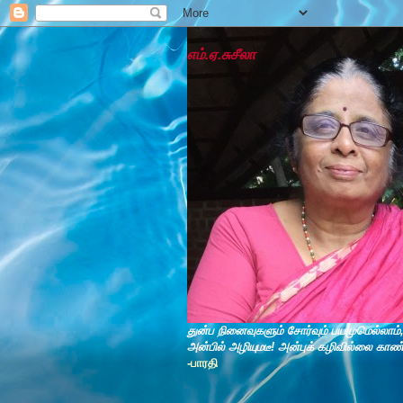
எம்.ஏ.சுசீலா
துன்ப நினைவுகளும் சோர்வும் பயமுமெல்லாம்
அன்பில் அழியுமடீ! அன்புக் கழிவில்லை காண
-பாரதி