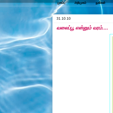
முகப்பு
அறிமுகம்
நூல்கள்
31.10.10
வலைப்பூ என்னும் வரம்....