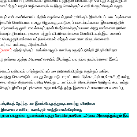
த்த வளர்ச்சி நிலையாகிய இணைய எழுத்தில் பங்களிப்புச் செய்து உடனுக்குடன்
ை/மற்றும் மறுமொழிகளையும் அறிந்து கொள்ளும் வசதி மேலும்மேலும் எழுத
ம் என் கண்ணோட்டத்தில் வழங்கவும்,நான் ரசிக்கும் இலக்கியப் படைப்புக்களை
இதழ்களில் வெளியான எனது சிறுகதை,கட்டுரைப் படைப்புக்களை இணையத்தில்
 பார்வைக்கு முன் வைக்கவும்,நான் மேற்கொள்ளும்பயண அனுபவங்களை நானே
ொள்ளவும்,திரைப்பட ரசனை மற்றும் விமரிசனங்களை வெளியிடவும்,இவ் வலைப்
ம் பொழுதுபோக்காக மட்டுமல்லாமல் சற்றுக் கனமான விஷயங்களைக்
்பார்கள் என்பதை அவர்களின்
ழ்மணம்
தந்திருக்கும்
அங்கீகாரமும் எனக்கு உறுதிப்படுத்தி இருக்கின்றன.
ொரு நன்மை ,ஒத்த அலைவரிசையில் இயங்கும் பல நல்ல நண்பர்களை இனம்
 பதிவைப் பார்த்துவிட்டுப் பல நாடுகளிலிருந்து கருத்துப் பகிர்வு
டிந்து கொண்டும்...வயது வேறுபாடு பாராட்டாமல் அக்கா,அம்மா,சேச்சி,ஜீ என்று
விதம் விதமாகப் பதிவு செய்து ....வாய்ப்புக் கிடைத்தால் நேரிலும் கூட வந்து
ஷிக்கும் இனிய நட்புக்களை உருவாக்கித் தந்த இணையச் சாளரமான வலைப்பூ
ாமல்,மிகத் தேர்ந்த பல இலக்கிய,தத்துவ,வரலாற்று விமரிசன
இணைய வாசிப்பு, எனக்குச் சாத்தியமாக்கியுள்ளது.
வ்வாறான பயனுள்ள ஞானங்கள் வந்து சேர்கின்றனவோ...அவை அனைத்துக்கும் இவ்