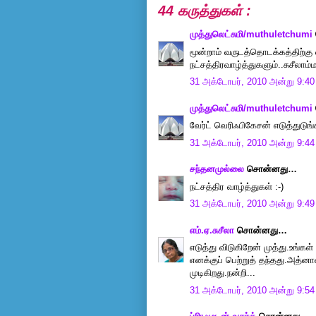
44 கருத்துகள் :
முத்துலெட்சுமி/muthuletchumi
மூன்றாம் வருடத்தொடக்கத்திற்கு 
நட்சத்திரவாழ்த்துகளும்..சுசீலாம்ம
31 அக்டோபர், 2010 அன்று 9:4
முத்துலெட்சுமி/muthuletchumi
வேர்ட் வெரிஃபிகேசன் எடுத்துடுங்
31 அக்டோபர், 2010 அன்று 9:4
சந்தனமுல்லை
சொன்னது…
நட்சத்திர வாழ்த்துகள் :-)
31 அக்டோபர், 2010 அன்று 9:4
எம்.ஏ.சுசீலா
சொன்னது…
எடுத்து விடுகிறேன் முத்து.உங்
எனக்குப் பெற்றுத் தந்தது.அத்ன
முடிகிறது.நன்றி...
31 அக்டோபர், 2010 அன்று 9:5