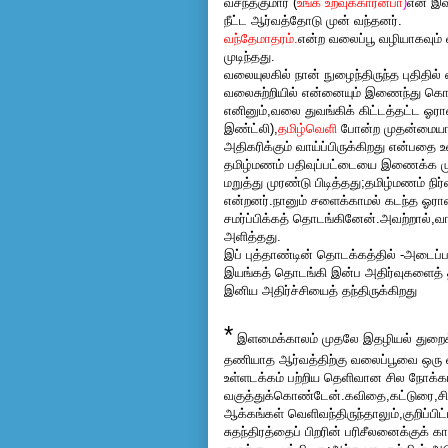
வசந்தகுமார்
(
உங்க உறவுக்காரன்பா
)
என இவர
நீட்ட ஆர்வத்தோடு முன் வந்தனர்.
வந்தேமாதரம்.
என்ற வலைப்பூ வழியாகவும
முடிந்தது.
வலையுலகில் நான் நுழைந்திருந்த புதிதில
வலைசுற்றியில் என்னையும் இணைந்து கொள்ள
எனினும்,வலை துவங்கிக் கிட்டத்தட்ட ஓராண
இண்ட்லி),
தமிழ்வெளி
போன்ற முதன்மையான
அதிகரிக்கும் வாய்ப்பிருக்கிறது என்பதை
தமிழ்மணம் பதிவுப்பட்டையை இணைக்க ம
மறுத்து முரண்டு பிடித்தது;தமிழ்மணம் 
என்றனர்.நானும் சளைக்காமல் கடந்த ஓரா
சமர்ப்பிக்கத் தொடங்கினேன்.அவற்றால்,வா
அளித்தது.
இப் புத்தாண்டின் தொடக்கத்தில் -அடைப
இயங்கத் தொடங்கி இன்ப அதிர்வுகளைத் த
இனிய அதிர்ச்சியைத் தந்திருக்கிறது
*
இளமைக்காலம் முதலே இதழியல் துறைக்க
தணியாத ஆர்வத்திற்கு வலைப்பூவை ஒரு
உள்ளடக்கம் பற்றிய தெளிவான சில நோக
வகுத்துக்கொண்டேன்.கவிதை,கட்டுரை,சிற
ஆக்கங்கள் வெளிவந்திருந்தாலும்,குறிப்பி
சுதந்திரத்தைப் பிறரின் பரிசீலனைக்குக்