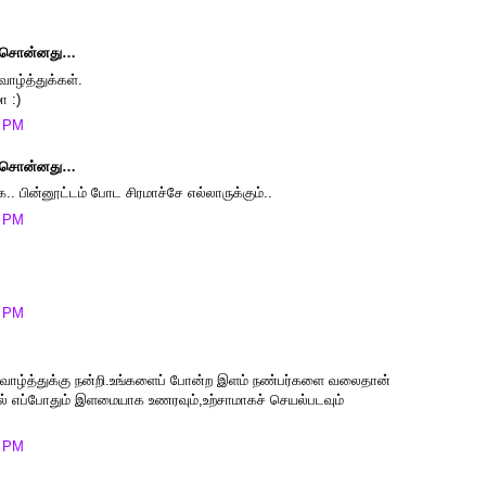
சொன்னது…
வாழ்த்துக்கள்.
ா :)
0 PM
சொன்னது…
க.. பின்னூட்டம் போட சிரமாச்சே எல்லாருக்கும்..
4 PM
9 PM
கள் வாழ்த்துக்கு நன்றி.உங்களைப் போன்ற இளம் நண்பர்களை வலைதான்
ால் எப்போதும் இளமையாக உணரவும்,உற்சாமாகச் செயல்படவும்
4 PM