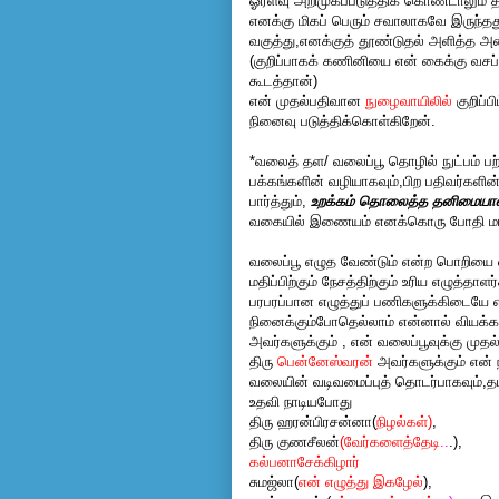
ஓரளவு அறிமுகப்படுத்திக் கொண்டாலும் தம
எனக்கு மிகப் பெரும் சவாலாகவே இருந்த
வகுத்து,எனக்குத் தூண்டுதல் அளித்த அன
(குறிப்பாகக் கணினியை என் கைக்கு வசப
கூடத்தான்)
என் முதல்பதிவான
நுழைவாயிலில்
குறிப்
நினைவு படுத்திக்கொள்கிறேன்.
*வலைத் தள/ வலைப்பூ தொழில் நுட்பம் ப
பக்கங்களின் வழியாகவும்,பிற பதிவர்களி
பார்த்தும்,
உறக்கம் தொலைத்த தனிமையான புத
வகையில் இணையம் எனக்கொரு போதி மரம
வலைப்பூ எழுத வேண்டும் என்ற பொறியை எ
மதிப்பிற்கும் நேசத்திற்கும் உரிய எழுத்தாளர
பரபரப்பான எழுத்துப் பணிகளுக்கிடையே எ
நினைக்கும்போதெல்லாம் என்னால் வியக்க
அவர்களுக்கும் , என் வலைப்பூவுக்கு முதல
திரு
பென்னேஸ்வரன்
அவர்களுக்கும் என் 
வலையின் வடிவமைப்புத் தொடர்பாகவும்,தம
உதவி நாடியபோது
திரு ஹரன்பிரசன்னா(
நிழல்கள்
)
,
திரு குணசீலன்
(
வேர்களைத்தேடி
..
.),
கல்பனா
சேக்கிழார்
சுமஜ்லா(
என் எழுத்து இகழேல்
),