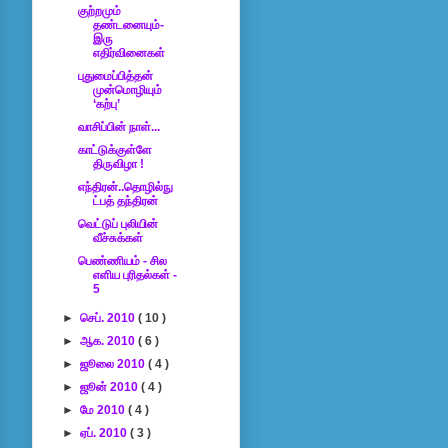
குற்றமும்
தண்டனையும்-
இரு
எதிர்வினைகள்
புதுமைப்பித்தன்
முன்மொழியும்
‘கற்பு’
வாசிப்பின் நாள்...
காட்டுக்குள்ளே
திருவிழா !
எந்திரன்..தொழில்நு
ட்பத் தந்திரன்
வெட்டுப் புலியின்
வீச்சுக்கள்
பெண்ணியம் - சில
எளிய புரிதல்கள் -
5
►
செப். 2010
( 10 )
►
ஆக. 2010
( 6 )
►
ஜூலை 2010
( 4 )
►
ஜூன் 2010
( 4 )
►
மே 2010
( 4 )
►
ஏப். 2010
( 3 )