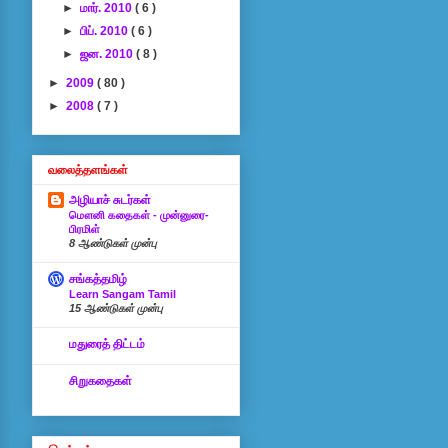
►
மார். 2010
( 6 )
►
பிப். 2010
( 6 )
►
ஜன. 2010
( 8 )
►
2009
( 80 )
►
2008
( 7 )
வலைத்தளங்கள்
அழியாச் சுடர்கள்
மௌனி கதைகள் - முன்னுரை-
பிரமிள்
8 ஆண்டுகள் முன்பு
சங்கத்தமிழ்
Learn Sangam Tamil
15 ஆண்டுகள் முன்பு
மதுரைத் திட்டம்
சிறுகதைகள்