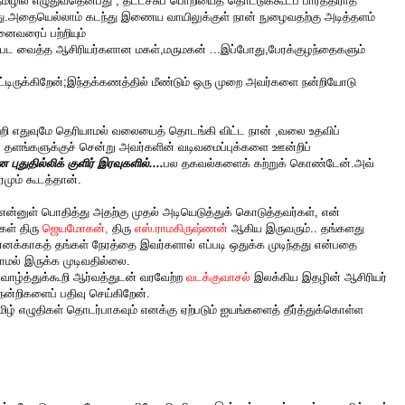
ிழில் எழுதுவதென்பது , தட்டச்சுப் பொறியைத் தொட்டுக்கூடப் பார்த்திராத
து.அதையெல்லாம் கடந்து இணைய வாயிலுக்குள் நான் நுழைவதற்கு அடித்தளம்
ைவரைப் பற்றியும்
்பட வைத்த ஆசிரியர்களான மகள்,மருமகன் ...இப்போது,பேரக்குழந்தைகளும்
பிட்டிருக்கிறேன்;இந்தக்கணத்தில் மீண்டும் ஒரு முறை அவர்களை நன்றியோடு
ற்றி எதுவுமே தெரியாமல் வலையைத் தொடங்கி விட்ட நான் ,வலை உதவிப்
ன் தளங்களுக்குச் சென்று அவர்களின் வடிவமைப்புக்களை ஊன்றிப்
ுதில்லிக் குளிர் இரவுகளில்....
பல தகவல்களைக் கற்றுக் கொண்டேன்.அவ்
ும் கூடத்தான்.
ன்னுள் பொதித்து அதற்கு முதல் அடியெடுத்துக் கொடுத்தவர்கள், என்
்கள் திரு
ஜெயமோகன்
,
திரு
எஸ்.ராமகிருஷ்ணன்
ஆகிய இருவரும்.. தங்களது
னக்காகத் தங்கள் நேரத்தை இவர்களால் எப்படி ஒதுக்க முடிந்தது என்பதை
ாமல் இருக்க முடிவதில்லை.
்வாழ்த்துக்கூறி ஆர்வத்துடன் வரவேற்ற
வடக்குவாசல்
இலக்கிய இதழின் ஆசிரியர்
நன்றிகளைப் பதிவு செய்கிறேன்.
ிழ் எழுதிகள் தொடர்பாகவும் எனக்கு ஏற்படும் ஐயங்களைத் தீர்த்துக்கொள்ள