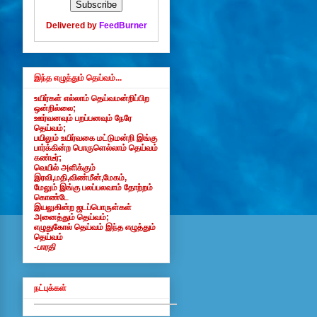
Delivered by
FeedBurner
இந்த எழுத்தும் தெய்வம்...
உயிர்கள் எல்லாம் தெய்வமன்றிப்பிற
ஒன்றில்லை;
ஊர்வனவும் பறப்பனவும் நேரே
தெய்வம்;
பயிலும் உயிர்வகை மட்டுமன்றி இங்கு
பார்க்கின்ற பொருளெல்லாம் தெய்வம்
கண்டீர்;
வெயில் அளிக்கும்
இரவி,மதி,விண்மீன்,மேகம்,
மேலும் இங்கு பலப்பலவாம் தோற்றம்
கொண்டே
இயலுகின்ற ஜடப்பொருள்கள்
அனைத்தும் தெய்வம்;
எழுதுகோல் தெய்வம் இந்த எழுத்தும்
தெய்வம்
-பாரதி
நட்புக்கள்