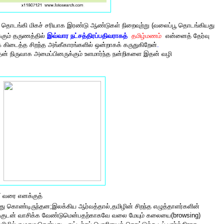
் தொடங்கி மிகச் சரியாக இரண்டு ஆண்டுகள் நிறைவுற்று (வலைப்பூ தொடங்கியது
்கும் தருணத்தில்
இவ்வார நட்சத்
திரப்
பதிவராகத்
தமிழ்மணம்
என்னைத் தேர்வு
 கிடைத்த சிறந்த அங்கீகாரங்களில் ஒன்றாகக் கருதுகிறேன்
.
அதன் நிருவாக அமைப்பினருக்கும் உளமார்ந்த நன்றிகளை இதன் வழி
7 வரை எனக்குத்
ொண்டிருந்தன;இலக்கிய ஆர்வத்தால்,தமிழின் சிறந்த எழுத்தாளர்களின்
்குடன் வாசிக்க வேண்டுமென்பதற்காகவே வலை மேயும் கலையை(browsing)