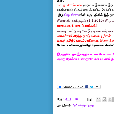
பி.கு
:
ஊடறு
,
சொல்வனம்
முதலிய இணைய இதழ்கள்
கட்டுரைகள் சிலவற்றை மீள்பதிவு செய்திருக
திரு
ஜெயமோக
னின் ஒரு பதிவில் இத் தள
தினமணி நாளிதழில் (1.1.2010)-திரு 
வலையுலகப் படைப்பாளிகள்
!
என்னும் கட்டுரையில் இந்த வலைத் தளம் ப
வலைச்சரம்
,
சிறந்த தமிழ் வலைப் பூக்கள்
,
உலகத் தமிழ்ப் படைப்பாளிகளை இணைக்கு
லேடீஸ் ஸ்பெஷல்,தில்லிதமிழ்ச்சங்க வெளியீட
இருந்தபோதும் இன்னும் கடக்க வேண்டிய 
அதை நோக்கிய பாதையில் என் பயணம் நீள்
நேரம்
31.10.10
லேபிள்கள்:
*நட்சத்திரப்பதிவு