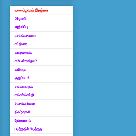
வலைப்பூவின் இதழ்கள்
அஞ்சலி
அறிவிப்பு
எதிர்வினைகள்
கட்டுரை
கதைஉலகில்
கம்பன்கவிநயம்
கவிதை
குறும்படம்
சங்கக்காதல்
சங்கச்செய்தி
திரைப்பார்வை
நிகழ்வுகள்
நேர்காணல்
படித்ததில் பிடித்தது