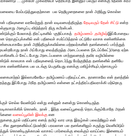
்களோடு ....முகமோ முகவரியோ தெரியாத இன்னும் பலரும் எனக்கு உதவிக் கரம்
் வலையை மேம்படுத்துவதற்கான பல நெறிமுறைகளை நான் அறிந்து கொள்ள
் என் பதிவுகளை வரவேற்றுத் தான் வடிவமைத்திருந்த
தேடிவரும் தேன் சிட்டு
என்ற
ுமாறு அழைப்பு விடுத்தார் திரு கபீரன்பன்.
்டுக்கும் மேலாகத் திரட்டிகளில் -குறிப்பாகத்
தமிழ்மணம்
,
தமிழிஷ்
(இப்போதைய
 தொகுப்புக்களில் என் பதிவைச் சமர்ப்பித்தால் மட்டுமே வாசக எண்ணிக்கை
 உண்மையாகவே நான் அறிந்திருக்கவில்லை.மற்றவர்களின் தளங்களைப் பார்த்துத்
ுயன்றபோது நான் அப்போது வைத்திருந்த அடைப்பலகை (டெம்ப்லேட்)அதை ஏற்க
நிர்வாகிகளிடம் கேட்டபோது அடைப்பலகை மாற்றுவதைத் தவிர வழியில்லை
ண்டுக் காலமாக என் பதிவுகளைத் தொடர்ந்து மேற்குறித்த தளங்களில் தனியே
சக எண்ணிக்கை பல மடங்கு பெருகியது எனக்கு மகிழ்ச்சியும்,உற்சாகமும்
்பலகைமாற்றம் இல்லாமலேயே- தமிழ்மணம் பதிவுப்பட்டை தானாகவே என் தளத்தில்
ந்தது.இப்போது அதே தமிழ்மணம் என்னை நட்சத்திரப்பதிவராக்கி மற்றொரு
ுச் செல்ல வேண்டும் என்று என்னுள் கனன்று கொண்டிருந்த
 வடிகாலாக்கிக் கொண்ட நான் , இந்த வலைப்பூவைத் தொடங்கும்போதே அதன்
்கங்களை
வலைப்பூவின் இலக்கு
என
ுகதை,நூல் மதிப்புரை எனத் தமிழ் வார மாத இதழ்கள் பலவற்றிலும் என்
ட்ட சில துறைகளில்மட்டுமன்றிப் பரவலான பல தளங்களிலும் கருத்து வெளியிடும்
 காத்துக் கொண்டிருக்காமல் வாசகப் பார்வைக்கு வைக்கும் வாய்ப்பை இணையம்