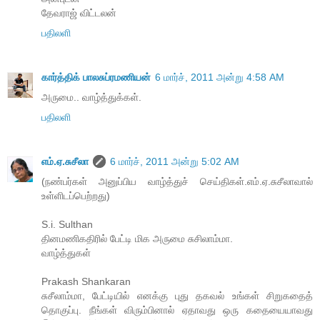
தேவராஜ் விட்டலன்
பதிலளி
கார்த்திக் பாலசுப்ரமணியன்
6 மார்ச், 2011 அன்று 4:58 AM
அருமை.. வாழ்த்துக்கள்.
பதிலளி
எம்.ஏ.சுசீலா
6 மார்ச், 2011 அன்று 5:02 AM
(நண்பர்கள் அனுப்பிய வாழ்த்துச் செய்திகள்.எம்.ஏ.சுசீலாவால்
உள்ளிடப்பெற்றது)
S.i. Sulthan
தினமணிகதிரில் பேட்டி மிக அருமை சுசிலாம்மா.
வாழ்த்துகள்
Prakash Shankaran
சுசீலாம்மா, பேட்டியில் எனக்கு புது தகவல் உங்கள் சிறுகதைத்
தொகுப்பு. நீங்கள் விரும்பினால் ஏதாவது ஒரு கதையையாவது