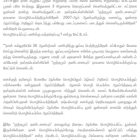
1979-இல் நான் எழுதிய முதல் சிறுகதை அமரர் கல்கி நினைவு சிறுகதைப் போட்டியில்
முதல் பரிசு பெற்றது. இதுவரை 3 சிறுகதை தொகுப்புகள் வெளிவந்துவிட்டன. கட்டுரை
நூல்கள் நான்கு வெளிவந்துவிட்டன. தஸ்தயெவ்ஸ்கியின் "குற்றமும் தண்டனையும்'
நாவலை மொழிபெயர்த்திருக்கிறேன். 2007-ஆம் ஆண்டிலிருந்து வலைப்பூ ஒன்றை
ஆரம்பித்து அதிலும் தொடர்ந்து பல்வேறு படைப்புகளைப் படைத்துக் கொண்டிருக்கிறேன்''
என்கிறார் பெருமையுடன்.
மொழிபெயர்ப்புப் பணிக்கு வந்ததெப்படி? என்று கேட்டோம்.
""நான் கல்லூரியில் 36 ஆண்டுகள் பணிபுரிந்து ஓய்வு பெற்றிருந்தேன். எப்போதும் வேலை
செய்து கொண்டு இருந்த எனக்கு, ஓய்வு வாழ்க்கை சகிக்க முடியாத வெறுமை உணர்வைத்
தந்து கொண்டிருந்தது. மதுரை பாரதி புக் ஹவுசைச் சேர்ந்த துரைப்பாண்டியன் என்னிடம்
ஃபியோதர் தஸ்தயெவ்ஸ்கியின் "குற்றமும் தண்டனையும்' நாவலை மொழிபெயர்க்கும்படி
கேட்டுக் கொண்டார்.
எனக்குத் தமிழைப் போலவே ஆங்கில மொழியிலும் ஆர்வம் அதிகம். மொழிபெயர்த்துப்
பார்க்கலாமே என்றுதான் ஆரம்பித்தேன். ஆனால் மொழி பெயர்க்க ஆரம்பித்தவுடன்
தஸ்தயெவ்ஸ்கி என்னை முழுவதுமாக ஈர்த்துக் கொண்டார். உலகப் பேரிலக்கியங்களில்
ஒன்றான அதை மொழிபெயர்க்கும்போது ஒவ்வொரு சொல்லையும் நன்றாக மனதில் வாங்கி
அதன்பின்புதான் மொழிபெயர்த்தேன். ரஷ்யமொழி எனக்குத் தெரியாததால் மூலநூலுடன்
மிகவும் நெருங்கியிருக்கும் ஆங்கில மொழிபெயர்ப்பு நூல் ஒன்றைக் கையில் எடுத்துக்
கொண்டு மொழிபெயர்க்க ஆரம்பித்தேன்.
இதே "குற்றமும் தண்டனையும்' நாவலுக்கு நிறைய ஆங்கில மொழிபெயர்ப்பு நூல்கள்
இருக்கின்றன. நான் மொழிபெயர்க்கும்போது அவற்றையெல்லாம் ஒப்பிட்டுப் பார்த்து
மொழிபெயர்த்தேன்'' என்ற அவரிடம், மொழிபெயர்ப்பது அவ்வளவு எளிதான பணியல்ல.