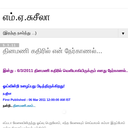
எம்.ஏ.சுசீலா
▼
5.3.11
தினமணி கதிரில் என் நேர்காணல்...
இன்று - 6/3/2011 தினமணி கதிரில் வெளியாகியிருக்கும் எனது நேர்காணல்..
ஓய்வின்றி உழைப்பது பிடித்திருக்கிறது!
ந.ஜீவா
First Published :
06 Mar 2011 12:00:00 AM IST
நன்றி..
.
தினமணி.காம்..
.
எப்படா வேலையிலிருந்து ஓய்வு பெறுவோம், எந்த வேலையும் செய்யாமல் சும்மா இருப்போம்
என்று நினைப்பவர்கள் மத்தியில்