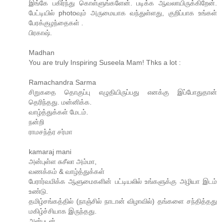
இங்கே பகிர்ந்து கொள்ளுங்களேன். படிக்க ஆவலாயிருக்கிறேன்.
பேட்டியில் photoவும் அருமையாக வந்துள்ளது, குறிப்பாக உங்கள்
பேரக்குழந்தைகள் .
பிரகாஷ்.
Madhan
You are truly Inspiring Suseela Mam! Thks a lot :
Ramachandra Sarma
சிறுகதை தொகுப்பு எழுதியிருப்பது எனக்கு இப்போதுதான்
தெரிந்தது. மன்னிக்க.
வாழ்த்துக்கள் மேடம்.
நன்றி
ராமசந்த்ர சர்மா
kamaraj mani
அன்புள்ள சுசீலா அம்மா,
வணக்கம் & வாழ்த்துக்கள்
பேரார்வமிக்க ஆளுமைகளின் பட்டியலில் உங்களுக்கு அழியா இடம்
உண்டு.
தமிழ்சங்கத்தில் (நாஞ்சில் நாடான் விழாவில்) தங்களை சந்தித்தது
மகிழ்ச்சியாக இருந்தது.
அன்புடன்