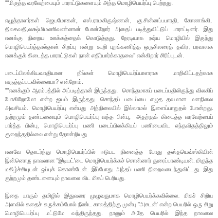
""மிகுந்த வரவேற்பையும் பாராட்டுகளையும் அந்த மொழிபெயர்ப்பு பெற்றது.
எழுத்தாளர்கள் ஜெயமோகன், எஸ்.ராமகிருஷ்ணன், கு.சின்னப்பபாரதி, கோணங்கி,
திலகவதி,லக்ஷ்மிமணிவண்ணன் போன்றோர் அதைப் படித்துவிட்டுப் பாராட்டினர். இது
எனக்கு நிறைய ஊக்கத்தைக் கொடுத்தது. நேரடியாக ரஷ்ய மொழியில் இருந்து
மொழிபெயர்த்தால்தான் சிறப்பு என்று கூறி புறக்கணித்த ஒருசிலரைத் தவிர, பரவலாக
எனக்குக் கிடைத்த பாராட்டுகள் நான் எதிர்பார்க்காதவை'' என்கிறார் சிரிப்புடன்.
படைப்பிலக்கியவாதியான நீங்கள் மொழிபெயர்ப்பாளராக மாறிவிட்டதற்காக
வருத்தப்படவில்லையா? என்றோம்.
""எனக்கும் ஆரம்பத்தில் அப்படித்தான் இருந்தது. சொந்தமாகப் படைப்பதிலிருந்து விலகிப்
போகிறோமோ என்ற ஐயம் இருந்தது. சொந்தப் படைப்பை எழுத தவமான மனநிலை
அவசியம். மொழிபெயர்ப்பு என்பது அந்நிலையில் இல்லாமல் இளைப்பாறுதல் போன்றது.
குற்றமும் தண்டனையும் மொழிபெயர்ப்பு வந்த பின்பு, அதற்குக் கிடைத்த வரவேற்பைப்
பார்த்த பின்பு, மொழிபெயர்ப்பு பணி படைப்பிலக்கியப் பணியைவிட எந்தவிதத்திலும்
குறைந்ததில்லை என்று தோன்றியது.
எனவே தொடர்ந்து மொழிபெயர்ப்பில் ஈடுபட நினைத்த போது தஸ்தயெவ்ஸ்கியின்
இன்னொரு நாவலான "இடியட்'டை மொழிபெயர்க்கச் சொன்னார் துரைப்பாண்டியன். மிகுந்த
மகிழ்ச்சியுடன் ஒப்புக் கொண்டேன். இப்போது அந்தப் பணி நிறைவடைந்துவிட்டது. இது
குற்றமும் தண்டனையும் நாவலை விட மிகப் பெரியது.
இதை யாரும் தமிழில் இதுவரை முழுவதுமாக மொழிபெயர்க்கவில்லை. மிகச் சிறிய
அளவில் கதைச் சுருக்கம்போல் நீண்ட காலத்திற்கு முன்பு "அசடன்' என்ற பெயரில் ஒரு சிறு
மொழிபெயர்ப்பு மட்டுமே வந்திருந்தது. நானும் அதே பெயரில் இந்த நாவலை