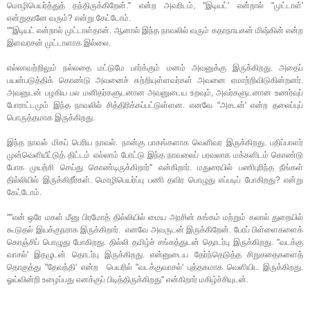
மொழிபெயர்த்துத் தந்திருக்கிறேன்.'' என்ற அவரிடம், "இடியட்' என்றால் "முட்டாள்'
என்றுதானே வரும்? என்று கேட்டோம்.
""இடியட் என்றால் முட்டாள்தான். ஆனால் இந்த நாவலில் வரும் கதாநாயகன் மிஷ்கின் என்ற
இளவரசன் முட்டாளாக இல்லை.
எல்லாவற்றிலும் நல்லதை மட்டுமே பார்க்கும் மனம் அவனுக்கு இருக்கிறது. அதைப்
பயன்படுத்திக் கொண்டு அவனைச் சுற்றியுள்ளவர்கள் அவனை ஏமாற்றிவிடுகின்றனர்.
அவனுடன் பழகிய பல மனிதர்களுடனான அவனுடைய உறவும், அவர்களுடனான உணர்வுப்
போராட்டமும் இந்த நாவலில் சித்திரிக்கப்பட்டுள்ளன. எனவே "அசடன்' என்ற தலைப்புப்
பொருத்தமாக இருக்கிறது.
இந்த நாவல் மிகப் பெரிய நாவல். நான்கு பாகங்களாக வெளிவர இருக்கிறது. பதிப்பாளர்
முன்வெளியீட்டுத் திட்டம் எல்லாம் போட்டு இந்த நாவலைப் பரவலாக மக்களிடம் கொண்டு
போக முயற்சி செய்து கொண்டிருக்கிறார்'' என்கிறார். மதுரையில் பணிபுரிந்த நீங்கள்
தில்லியில் இருக்கிறீர்கள். மொழிபெயர்ப்பு பணி தவிர பொழுது எப்படிப் போகிறது? என்று
கேட்டோம்.
""என் ஒரே மகள் மீனு பிரமோத் தில்லியில் மைய அரசின் சுங்கம் மற்றும் கலால் துறையில்
கூடுதல் இயக்குநராக இருக்கிறார். எனவே அவருடன் இருக்கிறேன். பேரப் பிள்ளைகளைக்
கொஞ்சிப் பொழுது போகிறது. தில்லி தமிழ்ச் சங்கத்துடன் தொடர்பு இருக்கிறது. "வடக்கு
வாசல்' இதழுடன் தொடர்பு இருக்கிறது. என்னுடைய தேர்ந்தெடுத்த சிறுகதைகளைத்
தொகுத்து "தேவந்தி' என்ற பெயரில் "வடக்குவாசல்' புத்தகமாக வெளியிட இருக்கிறது.
ஓய்வின்றி உழைப்பது எனக்குப் பிடித்திருக்கிறது'' என்கிறார் மகிழ்ச்சியுடன்.