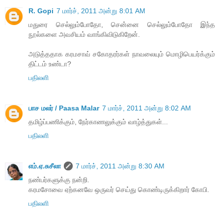
R. Gopi
7 மார்ச், 2011 அன்று 8:01 AM
மதுரை செல்லும்போதோ, சென்னை செல்லும்போதோ இந்த
நூல்களை அவசியம் வாங்கிவிடுகிறேன்.
அடுத்ததாக கரமசாவ் சகோதரர்கள் நாவலையும் மொழிபெயர்க்கும்
திட்டம் உண்டா?
பதிலளி
பாச மலர் / Paasa Malar
7 மார்ச், 2011 அன்று 8:02 AM
தமிழ்ப்பணிக்கும், நேர்காணலுக்கும் வாழ்த்துகள்...
பதிலளி
எம்.ஏ.சுசீலா
7 மார்ச், 2011 அன்று 8:30 AM
நண்பர்களுக்கு நன்றி.
கரமசோவை ஏற்கனவே ஒருவர் செய்து கொண்டிருக்கிறார் கோபி.
பதிலளி