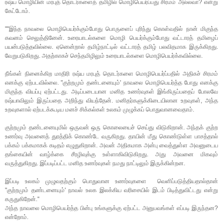
ரஷ்ய மொழியின் மரபுத் தொடர்களைத் தமிழில் மொழிபெயர்ப்பது சிரமம் அல்லவா? என்று
கேட்டோம்.
""இந்த நாவலை மொழிபெயர்க்கும்போது பொருளைப் புரிந்து கொள்வதில் நான் மிகுந்த
கவனம் செலுத்தினேன். உரையாடல்களை மொழி பெயர்க்கும்போது வட்டாரத் தமிழைப்
பயன்படுத்தவில்லை. ஏனென்றால் தமிழ்நாட்டில் வட்டாரத் தமிழ் பலவிதமாக இருக்கிறது.
வேறுபடுகிறது. அதற்காகச் செந்தமிழிலும் உரையாடல்களை மொழிபெயர்க்கவில்லை.
நீங்கள் நினைக்கிற மாதிரி ரஷ்ய மரபுத் தொடர்களை மொழிபெயர்ப்பதில் அதிகச் சிரமம்
எனக்கு ஏற்படவில்லை. "குற்றமும் தண்டனையும்' நாவலை மொழிபெயர்த்த போது எனக்கு
மிகுந்த வியப்பு ஏற்பட்டது. அடிப்படையான மனித உணர்வுகள் இங்கிருப்பதைப் போலவே
ரஷ்யாவிலும் இருப்பதை அறிந்து வியந்தேன். மனிதர்களுக்கிடையிலான உறவுகள், அந்த
உறவுகளால் ஏற்படக்கூடிய மனச் சிக்கல்கள் உலகம் முழுக்கப் பொதுவானவைதாம்.
குற்றமும் தண்டனையுமில் ஒருவன் ஒரு கொலையைச் செய்து விடுகிறான். அந்தக் குற்ற
உணர்வு அவனைத் துரத்திக் கொண்டே வருகிறது. தாயின் மீது கொண்டுள்ள பாசத்தால்
பக்கம் பக்கமாகக் கடிதம் எழுதுகிறான். அவன் அதிகமாக அன்பு வைத்துள்ள அவனுடைய
தங்கையின் வாழ்க்கை சீரழிவுக்கு உள்ளாகிவிடுகிறது. அது அவனை மிகவும்
வருத்துகிறது. இப்படிப்பட்ட மனித உணர்வுகள் நமது நாட்டிலும் இருக்கின்றன.
இப்படி உலகம் முழுவதற்கும் பொதுவான உணர்வுகளை வெளிப்படுத்தியதால்தான்
"குற்றமும் தண்டனையும்' நாவல் உலக இலக்கிய வரிசையில் இடம் பிடித்துவிட்டது என்று
கருதுகிறேன்.''
அந்த நாவலை மொழிபெயர்த்த பின்பு உங்களுக்கு ஏற்பட்ட அனுபவங்கள் எப்படி இருந்தன?
என்றோம்.