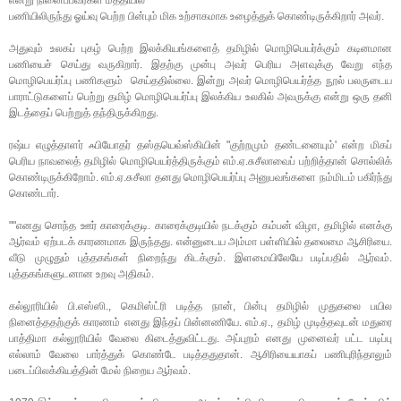
பணியிலிருந்து ஓய்வு பெற்ற பின்பும் மிக உற்சாகமாக உழைத்துக் கொண்டிருக்கிறார் அவர்.
அதுவும் உலகப் புகழ் பெற்ற இலக்கியங்களைத் தமிழில் மொழிபெயர்க்கும் கடினமான
பணியைச் செய்து வருகிறார். இதற்கு முன்பு அவர் பெரிய அளவுக்கு வேறு எந்த
மொழிபெயர்ப்பு பணிகளும் செய்ததில்லை. இன்று அவர் மொழிபெயர்த்த நூல் பலருடைய
பாராட்டுகளைப் பெற்று தமிழ் மொழிபெயர்ப்பு இலக்கிய உலகில் அவருக்கு என்று ஒரு தனி
இடத்தைப் பெற்றுத் தந்திருக்கிறது.
ரஷ்ய எழுத்தாளர் ஃபியோதர் தஸ்தயெவ்ஸ்கியின் "குற்றமும் தண்டனையும்' என்ற மிகப்
பெரிய நாவலைத் தமிழில் மொழிபெயர்த்திருக்கும் எம்.ஏ.சுசீலாவைப் பற்றித்தான் சொல்லிக்
கொண்டிருக்கிறோம். எம்.ஏ.சுசீலா தனது மொழிபெயர்ப்பு அனுபவங்களை நம்மிடம் பகிர்ந்து
கொண்டார்.
""எனது சொந்த ஊர் காரைக்குடி. காரைக்குடியில் நடக்கும் கம்பன் விழா, தமிழில் எனக்கு
ஆர்வம் ஏற்படக் காரணமாக இருந்தது. என்னுடைய அம்மா பள்ளியில் தலைமை ஆசிரியை.
வீடு முழுதும் புத்தகங்கள் நிறைந்து கிடக்கும். இளமையிலேயே படிப்பதில் ஆர்வம்.
புத்தகங்களுடனான உறவு அதிகம்.
கல்லூரியில் பி.எஸ்ஸி., கெமிஸ்ட்ரி படித்த நான், பின்பு தமிழில் முதுகலை பயில
நினைத்ததற்குக் காரணம் எனது இந்தப் பின்னணியே. எம்.ஏ., தமிழ் முடித்தவுடன் மதுரை
பாத்திமா கல்லூரியில் வேலை கிடைத்துவிட்டது. அப்புறம் எனது முனைவர் பட்ட படிப்பு
எல்லாம் வேலை பார்த்துக் கொண்டே படித்ததுதான். ஆசிரியையாகப் பணிபுரிந்தாலும்
படைப்பிலக்கியத்தின் மேல் நிறைய ஆர்வம்.