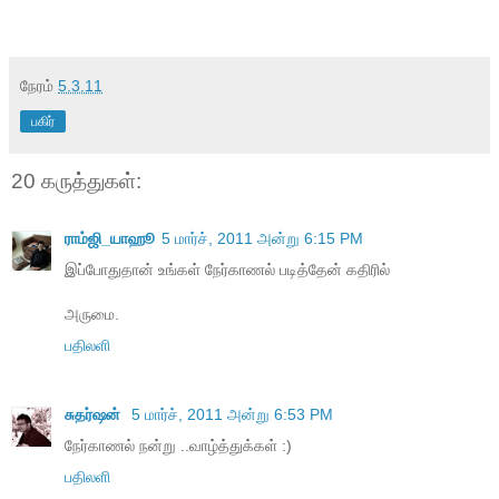
நேரம்
5.3.11
பகிர்
20 கருத்துகள்:
ராம்ஜி_யாஹூ
5 மார்ச், 2011 அன்று 6:15 PM
இப்போதுதான் உங்கள் நேர்காணல் படித்தேன் கதிரில்
அருமை.
பதிலளி
சுதர்ஷன்
5 மார்ச், 2011 அன்று 6:53 PM
நேர்காணல் நன்று ..வாழ்த்துக்கள் :)
பதிலளி