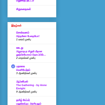
மதுரைத் திட்டம்
சிறுகதைகள்
இதழ்கள்
சொல்வனம்
பித்தனோ பேதையோ!
1 வாரம் முன்பு
ஊடறு
அநுராதபுர சிறுமி மீதான
துஷ்பிரயோகம் தொடர்பில்…
2 மாதங்கள் முன்பு
பதாகை
வெளியேற்றம்
3 ஆண்டுகள் முன்பு
ஆம்னிபஸ்
The Gathering - by Anne
Enright
9 ஆண்டுகள் முன்பு
தமிழ் பேப்பர்
மதுவிலக்கு: அரசியலும்