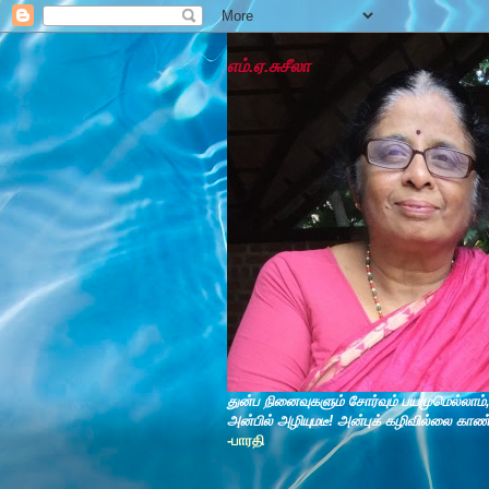
எம்.ஏ.சுசீலா
துன்ப நினைவுகளும் சோர்வும் பயமுமெல்லாம்
அன்பில் அழியுமடீ! அன்புக் கழிவில்லை காண
-பாரதி