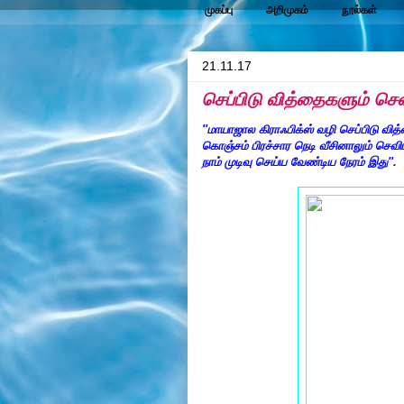
முகப்பு
அறிமுகம்
நூல்கள்
21.11.17
செப்பிடு வித்தைகளும் செவ
''மாயாஜால கிராஃபிக்ஸ் வழி செப்பிடு வித
கொஞ்சம் பிரச்சார நெடி வீசினாலும் செவிட
நாம் முடிவு செய்ய வேண்டிய நேரம் இது''.