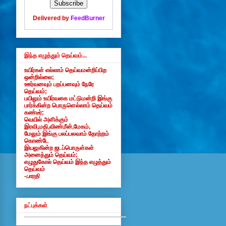
Delivered by
FeedBurner
இந்த எழுத்தும் தெய்வம்...
உயிர்கள் எல்லாம் தெய்வமன்றிப்பிற
ஒன்றில்லை;
ஊர்வனவும் பறப்பனவும் நேரே
தெய்வம்;
பயிலும் உயிர்வகை மட்டுமன்றி இங்கு
பார்க்கின்ற பொருளெல்லாம் தெய்வம்
கண்டீர்;
வெயில் அளிக்கும்
இரவி,மதி,விண்மீன்,மேகம்,
மேலும் இங்கு பலப்பலவாம் தோற்றம்
கொண்டே
இயலுகின்ற ஜடப்பொருள்கள்
அனைத்தும் தெய்வம்;
எழுதுகோல் தெய்வம் இந்த எழுத்தும்
தெய்வம்
-பாரதி
நட்புக்கள்