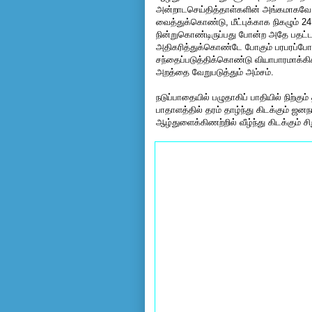
அன்றாடசெய்தித்தாள்களின் அங்கமாகவே 
வைத்துக்கொண்டு, மீட்புக்காக நிகழும் 24
நின்றுகொண்டிருப்பது போன்ற அதே பதட்ட
அதிகரித்துக்கொண்டே போகும் பரபரப்போடு
சந்தைப்படுத்திக்கொண்டு வியாபாரமாக்க
அறத்தை வேறுபடுத்தும் அம்சம்.
நடுப்பாதையில் பழுதாகிப் பாதியில் நிற்க
பாதாளத்தில் தரம் தாழ்ந்து கிடக்கும் ஜன
ஆழ்துளைக்கிணற்றில் வீழ்ந்து கிடக்கும் சி