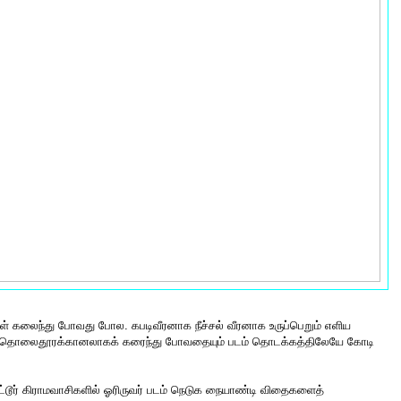
கள் கலைந்து போவது போல. கபடிவீரனாக நீச்சல் வீரனாக உருப்பெறும் எளிய
ுத் தொலைதூரக்கானலாகக் கரைந்து போவதையும் படம் தொடக்கத்திலேயே கோடி
்டூர் கிராமவாசிகளில் ஓரிருவர் படம் நெடுக நையாண்டி விதைகளைத்