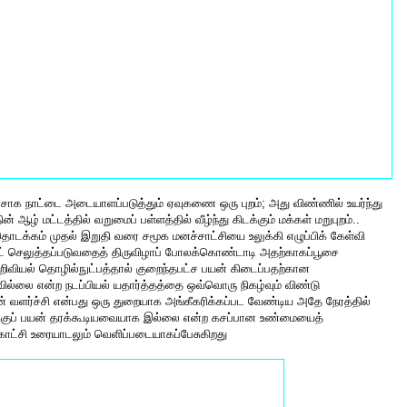
ரசாக நாட்டை அடையாளப்படுத்தும் ஏவுகணை ஒரு புறம்; அது விண்ணில் உயர்ந்து
 ஆழ் மட்டத்தில் வறுமைப் பள்ளத்தில் வீழ்ந்து கிடக்கும் மக்கள் மறுபுறம்..
ொடக்கம் முதல் இறுதி வரை சமூக மனச்சாட்சியை உலுக்கி எழுப்பிக் கேள்வி
ட் செலுத்தப்படுவதைத் திருவிழாப் போலக்கொண்டாடி அதற்காகப்பூசை
றிவியல் தொழில்நுட்பத்தால் குறைந்தபட்ச பயன் கிடைப்பதற்கான
ல்லை என்ற நடப்பியல் யதார்த்தத்தை ஒவ்வொரு நிகழ்வும் விண்டு
 வளர்ச்சி என்பது ஒரு துறையாக அங்கீகரிக்கப்பட வேண்டிய அதே நேரத்தில்
ுக்குப் பயன் தரக்கூடியவையாக இல்லை என்ற கசப்பான உண்மையைத்
ாட்சி உரையாடலும் வெளிப்படையாகப்பேசுகிறது