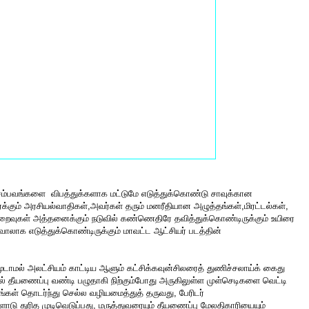
்ட சம்பவங்களை
விபத்துக்களாக மட்டுமே எடுத்துக்கொண்டு சாவுக்கான
ர்க்கும் அரசியல்வாதிகள்,அவர்கள் தரும் மனரீதியான அழுத்தங்கள்,மிரட்டல்கள்,
குறைவுகள் அத்தனைக்கும் நடுவில் கண்ணெதிரே தவித்துக்கொண்டிருக்கும் உயிரை
வாலாக எடுத்துக்கொண்டிருக்கும் மாவட்ட ஆட்சியர் படத்தின்
மூடாமல் அலட்சியம் காட்டிய ஆளும் கட்சிக்கவுன்சிலரைத் துணிச்சலாய்க் கைது
ல் தீயணைப்பு வண்டி பழுதாகி நிற்கும்போது அருகிலுள்ள முள்செடிகளை வெட்டி
னங்கள் தொடர்ந்து செல்ல வழியமைத்துத் தருவது, பேரிடர்
 துரித முடிவெடுப்பது, மருத்துவரையும் தீயணைப்பு மேலதிகாரியையும்