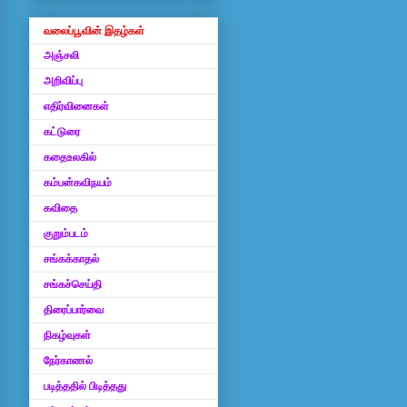
வலைப்பூவின் இதழ்கள்
அஞ்சலி
அறிவிப்பு
எதிர்வினைகள்
கட்டுரை
கதைஉலகில்
கம்பன்கவிநயம்
கவிதை
குறும்படம்
சங்கக்காதல்
சங்கச்செய்தி
திரைப்பார்வை
நிகழ்வுகள்
நேர்காணல்
படித்ததில் பிடித்தது