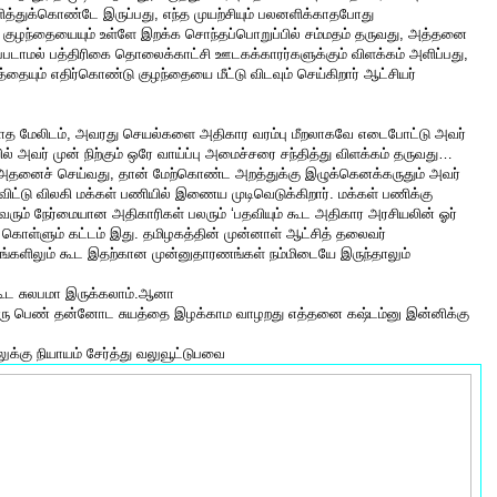
ித்துக்கொண்டே இருப்பது, எந்த முயற்சியும் பலனளிக்காதபோது
ு குழந்தையையும் உள்ளே இறக்க சொந்தப்பொறுப்பில் சம்மதம் தருவது, அத்தனை
சப்படாமல் பத்திரிகை தொலைக்காட்சி ஊடகக்காரர்களுக்கும் விளக்கம் அளிப்பது,
்தையும் எதிர்கொண்டு குழந்தையை மீட்டு விடவும் செய்கிறார் ஆட்சியர்
்காத மேலிடம், அவரது செயல்களை அதிகார வரம்பு மீறலாகவே எடைபோட்டு அவர்
ல் அவர் முன் நிற்கும் ஒரே வாய்ப்பு அமைச்சரை சந்தித்து விளக்கம் தருவது…
 அதனைச் செய்வது, தான் மேற்கொண்ட அறத்துக்கு இழுக்கெனக்கருதும் அவர்
ிட்டு விலகி மக்கள் பணியில் இணைய முடிவெடுக்கிறார். மக்கள் பணிக்கு
ரும் நேர்மையான அதிகாரிகள் பலரும் ‘பதவியும் கூட அதிகார அரசியலின் ஓர்
்து கொள்ளும் கட்டம் இது. தமிழகத்தின் முன்னாள் ஆட்சித் தலைவர்
்களிலும் கூட இதற்கான முன்னுதாரணங்கள் நம்மிடையே இருந்தாலும்
 கூட சுலபமா இருக்கலாம்.ஆனா
ரு பெண் தன்னோட சுயத்தை இழக்காம வாழறது எத்தனை கஷ்டம்னு இன்னிக்கு
ுக்கு நியாயம் சேர்த்து வலுவூட்டுபவை