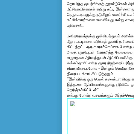
தொடர்ந்த முயற்சிக்குத் தூண்டுகோல் அள
மீட்சிஉதவிக்காகக் கயிறு கட்டி இன்னொர
நெருக்கடிகளுக்கு நடுவிலும் உணர்ச்சி வ
கட்சிக்காரர்களை சமாளிப்பது என்று சகலத
மதிவதனி.
மனிதநேயத்துக்கு முக்கியத்துவம் அளிக
மீது நடவடிக்கை எடுக்கத் துணிந்த நிலையி
கிட்டத்தட்ட ஒரு சமரசச்செய்கை போன்ற
அதை உறுதியுடன்
நிராகரித்து வேலையை வ
வருவதான ஆர்வத்துடன் ஆட்சிப்பணிக்கு வ
அங்கம்தான்’ என்ற குரூர நிஜத்தைப்புரிந
சிவகாமியைப்போல - இன்னும் வெளிமாநிலங
திரைப்படக்காட்சிப்படுத்தலும்
‘’இன்னிக்கு ஒரு பெண் கலெக்டராகிறது
இத்தனை ஆம்பிளைங்களுக்கு நடுவிலே ஒ
தெரிஞ்சுக்கிட்டேன்’’
என்பது போன்ற வசனங்களும்
அந்தச்செயல