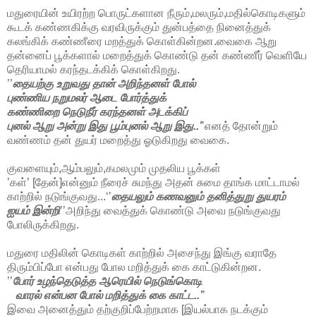
மதுரையின் உயிரற்ற பொருட்களான நீரும்,மலரும்,மதில்கொடிகளும்
கூடக் கண்ணகிக்கு வரவிருக்கும் துன்பத்தை நினைத்துக்
கலங்கிக் கண்ணீரை மறத்துக் கொள்கின்றன.வைகை ஆறு
தன்னைப் பூக்களால் மறைத்துக் கொண்டு தன் கண்ணீர் வெளியே
தெரியாமல் கரந்தடக்கிக் கொள்கிறது.
’’
தையற்கு உறுவது தான் அறிந்தனள் போல்
புண்ணிய நறுமலர் ஆடை போர்த்துக்
கண்ணிறை நெடுநீர் கரந்தனள் அடக்கிப்
புனல் ஆறு அன்று இது பூம்புனல் ஆறு இது..’
’எனத் தோன்றும்
வண்ணம் தன் துயர் மறைத்து ஓடுகிறது வைகை.
குவளையும்,ஆம்பலும்,கமலமும் முதலிய பூக்கள்
’கள்’ [தேன்]என்னும் நீரைச் சுமந்து அதன் சுமை தாங்க மாட்டாமல்
காற்றில் நடுங்குவது...‘’
தையலும் கணவனும் தனித்துறு துயரம்
ஐயம் இன்றி
’’அறிந்து வைத்துக் கொண்டு அவை நடுங்குவது
போலிருக்கிறது.
மதுரை மதிலின் கொடிகள் காற்றில் அசைந்து இங்கு வராதே
திரும்பிப்போ என்பது போல மறித்துக் கை காட்டுகின்றன.
’’
போர் உழந்தெடுத்த ஆரெயில் நெடுங்கொடி
வாரல் என்பன போல் மறித்துக் கை காட்ட..’
’
இவை அனைத்தும் தற்குறிப்பேற்றமாக [இயல்பாக நடக்கும்