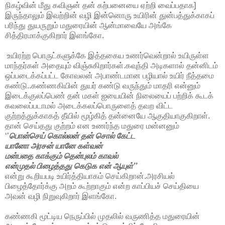
நிகழ்வின் மீது கவிஞன் தன் கற்பனையை ஏற்றி வைப்பதாக]
இருந்தாலும் இவற்றின் வழி இன்னொரு உயிரின் துன்பத்துக்காகப்
பரிந்து துயருறும் மதுரையின் ஆன்மாவையே அங்கே
சித்திரமாக்குகிறார் இளங்கோ.
உயிரற்ற பொருட்களுக்கே இத்தகைய உணர்வென்றால் உயிருள்ள
மாந்தர்கள் அதையும் விஞ்சுகிறார்கள்.கவுந்தி அடிகளால் தன்னிடம்
ஒப்படைக்கப்பட்ட கோவலன் அபாண்டமான பழியால் உயிர் நீத்தமை
கண்டு..கண்ணகியின் துயர் கண்டு வருந்தும் மாதரி என்னும்
இடைக்குலப்பெண் தன் மகள் ஐயையின் நிலையைப் பற்றிக் கூடக்
கவலைப்படாமல் அடைக்கலப்பொருளைத் தவற விட்ட
குற்றத்துக்காகத் தீயில் மூழ்கித் தன்னையே ஆகுதியாகுகிறாள்.
தான் செய்தது குற்றம் என உணர்ந்த மதுரை மன்னனும்
‘’
பொன்செய் கொல்லன் தன் சொல் கேட்ட
யானோ அரசன் யானே கள்வன்
மன்பதை காக்கும் தென்புலம் காவல்
என்முதல் பிழைத்தது கெடுக என் ஆயுள்’’
என்று கூறியபடி உயிர்த்தியாகம் செய்கிறான்.அரசியல்
பிழைத்தோர்க்கு அறம் கூற்றாகும் என்ற காப்பியச் செய்தியை
அவன் வழி நிறுவுகிறார் இளங்கோ.
கண்ணகி மூட்டிய நெருப்பில் முதலில் வருணித்த மதுரையின்