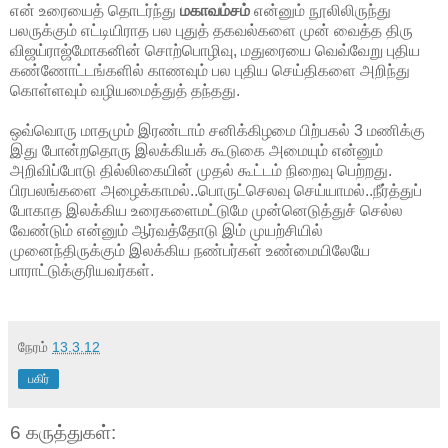
என் உரையைத் தொடர்ந்து
மகாவம்சம்
என்னும் நூலிலிருந்து
பலருக்கும் எட்டியிராத பல புதுத் தகவல்களை முன் வைத்த திரு
விஜய்ராஜ்மோகனின் சொற்பொழிவு, மதுரையை வெவ்வேறு புதிய
கண்ணோட்டங்களில் காணவும் பல புதிய செய்திகளை அறிந்து
கொள்ளவும் வழியமைத்துத் தந்தது.
ஒவ்வொரு மாதமும் இரண்டாம் சனிக்கிழமை பிற்பகல் 3 மணிக்கு
இது போன்றதொரு இலக்கியக் கூடுகை அமையும் என்னும்
அறிவிப்போடு தில்லிகையின் முதல் கூட்டம் நிறைவு பெற்றது.
பிரபலங்களை அழைக்காமல்..பொருட்செலவு செய்யாமல்..நீர்த்துப்
போகாத இலக்கிய உரைகளைமட்டுமே முன்னெடுத்துச் செல்ல
வேண்டும் என்னும் ஆர்வத்தோடு இம் முயற்சியில்
முனைந்திருக்கும் இலக்கிய நண்பர்கள் உண்மையிலேயே
பாராட்டுக்குரியவர்கள்.
நேரம்
13.3.12
பகிர்
6 கருத்துகள்: