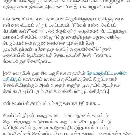
மருவிய காலத்து நூலென்பதாலோ என்னவோ சிலம்பிலிருந்தும் பல
எடுத்துக்காட்டுக்கள் அவர் உரையில் இடம்பெற்று விட்டன
என் உரை சிலம்பு என்பதால்..என் அருகிலிருந்த பி ஏ கிருஷ்ணன்
என்னை விடவும் சற்றுப் பதட்டமாகி ’’நீங்கள் என்ன செய்யப்
போகிறீர்கள்?’’என்றார். எனக்கும் சற்று ஆடித்தான் போயிருந்தது.
காரணம் சிலம்பில் நான் குறித்து வைத்திருந்த மதுரை சார்ந்த
பெரும்பான்மை வருணனைகளையும் அவர் பேசி
முடித்திருந்தார்..ஏதோ ஒரு அசட்டுத் துணிச்சலில் ‘’நான்
மதுரையின் ஆன்மாவைத் தொட முயல்கிறேன்..’’என்றபடி
மேடைக்குச் சென்றேன்....
[என் உரையின் ஒரு சில பகுதிகளை நண்பர்
தேவராஜ்விட்டலனின்
பதிவிலும்
காணலாம்.உரையை ஒலிப்பதிவு செய்திருப்பதாகச்
சொல்லியிருக்கும் அவர் அதைத் தகுந்த முறையில் ஆயத்தம்
செய்து அனுப்பியதும் அதை வலையேற்ற முயல்கிறேன்.]
என் உரையின் சாரம் மட்டும் சுருக்கமாக இப்போது ...
சிலம்பின் இரண்டாவது காண்டமான மதுரைக் காண்டம்
தொடங்குவது ‘காடுகாண் காதை’யுடன்..சோழ நாட்டோடு
ஒப்பிடுகையில் தரிசான காடுகள் நிறைந்த மண் பாண்டிய
நாடு.அதற்குச் செல்லும் வழியை வைத்துத்தான் பாலைநிலத்துக்கே