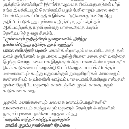
சூத்திரம் சொல்கிறார் இளங்கோ.ஐவகை நிலப்பாகுபாடுகள் பற்றி
சங்க இலக்கியமும் தொல்காப்பியமும் பேசினாலும் பாலை என்ற
சொல் தொல்காப்பியத்தில் இல்லை. ‘நடுவணது’என்றே அது
குறிப்பிடப்படுகிறது.முல்லை குறிஞ்சி,மருதம் நெய்தல்
ஆகியவற்றுக்கு நடுவிலுள்ளது பாலை.அதை மேலும்
தெளிவுபடுத்துவது சிலம்பே.
‘’
முல்லையும் குறிஞ்சியும் முறைமையில் திரிந்து
நல்லியல்பிழந்து நடுங்கு துயர் உறுத்துப்
பாலை என்பதோர் படிவம்
’’கொள்கின்றன.முல்லையாகிய காடு, தன்
வளம் குன்றினால் அது பாலை...குறிஞ்சியான மலை, தன் வளத்தை
இழந்து வெற்று மலையாக இருந்தால் அது பாலை.அவ்வாறான தரிசு
நிலக் காடுகளையும் வறண்டு போய் வெறுமையாய்க் கிடக்கும்
மலைகளையும் கடந்து மதுரைக்குள் நுழைகிறார்கள் கோவலனும்
கண்ணகியும்.அவர்களின் வாழ்வும் பாலையாகப்போகிறது என்பதன்
முன்னறிகுறியே மதுரைக் காண்டத்தின் முதல் காதையாகும்
காடுகாண்காதை.
முதலில் மணங்களையும் பலவகை உணவுப்பொருள்களின்
வாசனையையும் சுமந்து வரும் மதுரைத் தென்றல்,அவர்களின்
நுகர்வுப்புலனை -நாசியை வந்தடைகிறது.
''
காழகில் சாந்தம் கமழ்பூங் குங்குமம்
நாவிக் குழம்பு நலங்கொள் தேய்வை