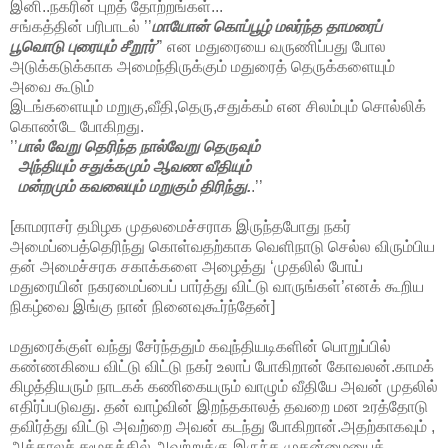
இனி..நகரின் புறத் தோற்றங்கள்...
சங்கத்தின் பரிபாடல் ’’
மாயோன் கொப்பூழ் மலர்ந்த தாமரைப்
பூவொடு புரையும் சீறூர்’
’ என மதுரையை வருணிப்பது போல
அடுக்கடுக்காக அமைந்திருக்கும் மதுரைத் தெருக்களையும்
அவை கூடும்
இடங்களையும் மறுகு,வீதி,தெரு,சதுக்கம் என சிலம்பும் சொல்லிக்
கொண்டே போகிறது.
’’
பால் வேறு தெரிந்த நால்வேறு தெருவும்
அந்தியும் சதுக்கமும் ஆவண வீதியும்
மன்றமும் கவலையும் மறுகும் திரிந்து.
.’’
[காமராசர் தமிழக முதலமைச்சராக இருந்தபோது நகர்
அமைப்பைத்தெரிந்து கொள்வதற்காக வெளிநாடு செல்ல விரும்பிய
தன் அமைச்சரக சகாக்களை அழைத்து ‘முதலில் போய்
மதுரையின் நகரமைப்பைப் பார்த்து விட்டு வாருங்கள்’எனக் கூறிய
நிகழ்வை இங்கு நான் நினைவுகூர்ந்தேன்]
மதுரைக்குள் வந்து சேர்ந்ததும் கவுந்தியடிகளின் பொறுப்பில்
கண்ணகியை விட்டு விட்டு நகர் உலாப் போகிறான் கோவலன்.காமக்
கிழத்தியரும் நாடகக் கணிகையரும் வாழும் வீதியே அவன் முதலில்
எதிர்ப்படுவது. தன் வாழ்வின் இறந்தகாலத் தவறை மன உரத்தோடு
தவிர்த்து விட்டு அவற்றை அவன் கடந்து போகிறான்.அதற்காகவும் ,
அக்காலச் சமூகத்தில் அவற்றுக்கு இருந்த முதன்மையைக்