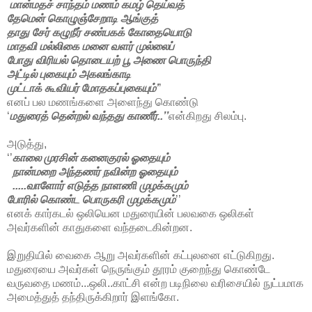
மான்மதச் சாந்தம் மணம் கமழ் தெய்வத்
தேமென் கொழுஞ்சேறாடி ஆங்குத்
தாது சேர் கழுநீர் சண்பகக் கோதையொடு
மாதவி மல்லிகை மனை வளர் முல்லைப்
போது விரியல் தொடையற் பூ அணை பொருந்தி
அட்டில் புகையும் அகலங்காடி
முட்டாக் கூவியர் மோதகப்புகையும்’
’
எனப் பல மணங்களை அளைந்து கொண்டு
‘
மதுரைத் தென்றல் வந்தது காணீர்..’’
என்கிறது சிலம்பு.
அடுத்து,
‘’
காலை முரசின் கனைகுரல் ஓதையும்
நான்மறை அந்தணர் நவின்ற ஓதையும்
.....வாளோர் எடுத்த நாளணி முழக்கமும்
போரில் கொண்ட பொருகரி முழக்கமும்
’’
எனக் கார்கடல் ஒலியென மதுரையின் பலவகை ஒலிகள்
அவர்களின் காதுகளை வந்தடைகின்றன.
இறுதியில் வைகை ஆறு அவர்களின் கட்புலனை எட்டுகிறது.
மதுரையை அவர்கள் நெருங்கும் தூரம் குறைந்து கொண்டே
வருவதை மணம்...ஒலி..காட்சி என்ற படிநிலை வரிசையில் நுட்பமாக
அமைத்துத் தந்திருக்கிறார் இளங்கோ.