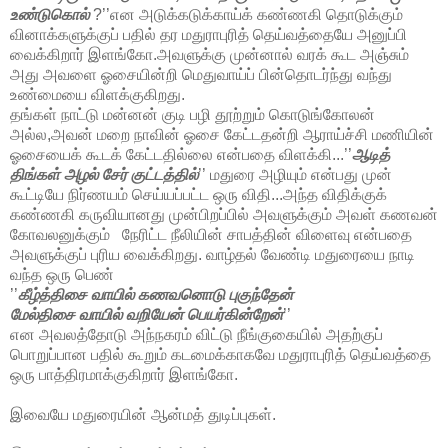
உண்டுகொல்
?’’என அடுக்கடுக்காய்க் கண்ணகி தொடுக்கும்
வினாக்களுக்குப் பதில் தர மதுராபுரித் தெய்வத்தையே அனுப்பி
வைக்கிறார் இளங்கோ.அவளுக்கு முன்னால் வரக் கூட அஞ்சும்
அது அவளை ஓசையின்றி மெதுவாய்ப் பின்தொடர்ந்து வந்து
உண்மையை விளக்குகிறது.
தங்கள் நாட்டு மன்னன் குடி பழி தூற்றும் கொடுங்கோலன்
அல்ல,அவன் மறை நாவின் ஓசை கேட்டதன்றி ஆராய்ச்சி மணியின்
ஓசையைக் கூடக் கேட்டதில்லை என்பதை விளக்கி...’’
ஆடித்
திங்கள் அழல் சேர் குட்டத்தில்
’’ மதுரை அழியும் என்பது முன்
கூட்டியே நிர்ணயம் செய்யப்பட்ட ஒரு விதி...அந்த விதிக்குக்
கண்ணகி கருவியானது முன்பிறப்பில் அவளுக்கும் அவள் கணவன்
கோவலனுக்கும் நேரிட்ட நீலியின் சாபத்தின் விளைவு என்பதை
அவளுக்குப் புரிய வைக்கிறது. வாழ்தல் வேண்டி மதுரையை நாடி
வந்த ஒரு பெண்
’’
கீழ்த்திசை வாயில் கணவனொடு புகுந்தேன்
மேல்திசை வாயில் வறியேன் பெயர்கின்றேன்
’’
என அவலத்தோடு அந்நகரம் விட்டு நீங்குகையில் அதற்குப்
பொறுப்பான பதில் கூறும் கடமைக்காகவே மதுராபுரித் தெய்வத்தை
ஒரு பாத்திரமாக்குகிறார் இளங்கோ.
இவையே மதுரையின் ஆன்மத் துடிப்புகள்.