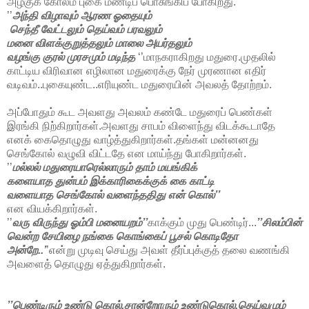
அழகுக் கோலம் புகை மண்டிப் பொசுங்கிப் போகிறது.
’’
அந்தி விழாவும் ஆரண ஓதையும்
செந்தீ வேட்டலும் தெய்வம் பரவலும்
மனை விளக்குறுத்தலும் மாலை அயர்தலும்
வழங்கு குரல் முரசமும் மடிந்த
‘’மாநகராகிறது மதுரை.முதலில்
காட்டிய விரிவான எழிலான மதுரைக்கு நேர் முரணான எதிர்
வடிவம்..புகையுண்ட..எரியுண்ட மதுரையின் அவலத் தோற்றம்.
அப்போதும் கூட அவளது அவலம் கண்டே மதுரைப் பெண்கள்
இரங்கி நிற்கிறார்கள்.அவளது சாபம் விளைந்து விடக்கூடாதே
எனக் கைதொழுது வாழ்த்துகிறார்கள்.தங்கள் மன்னனது
செங்கோல் வழுவி விட்டதே என மாய்ந்து போகிறார்கள்.
’’
மல்லல் மதுரையாரெல்லாரும் தாம் மயங்கிக்
களையாத துன்பம் இக்காரிகைக்குக் கை காட்டி
வளையாத செங்கோல் வளைந்ததிது என் கொல்’’
என வியக்கிறார்கள்.
’’
வரு விருந்து ஓம்பி மனையறம்’’
காக்கும் முது பெண்டிர்...
’’சிலம்பின்
வென்ற சேயிழை நங்கை கொங்கைப் பூசல் கொடிதோ
அன்றே..’
’என்று முடிவு செய்து அவள் தீர்ப்புக்குத் தலை வணங்கி
அவளைத் தொழுது ஏத்துகிறார்கள்.
’’பெண்டிரும் உண்டு கொல்,சான்றோரும் உண்டுகொல்,தெய்வமும்