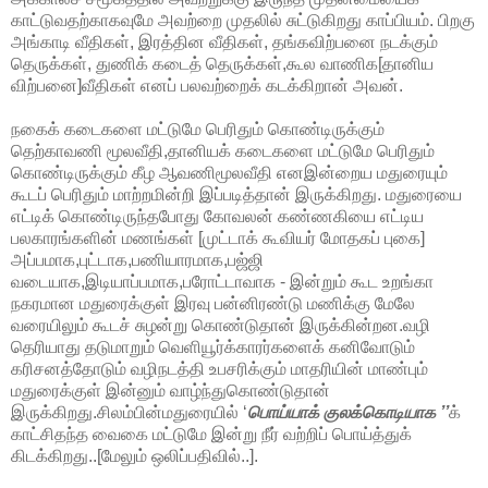
காட்டுவதற்காகவுமே அவற்றை முதலில் சுட்டுகிறது காப்பியம். பிறகு
அங்காடி வீதிகள், இரத்தின வீதிகள், தங்கவிற்பனை நடக்கும்
தெருக்கள், துணிக் கடைத் தெருக்கள்,கூல வாணிக[தானிய
விற்பனை]வீதிகள் எனப் பலவற்றைக் கடக்கிறான் அவன்.
நகைக் கடைகளை மட்டுமே பெரிதும் கொண்டிருக்கும்
தெற்காவணி மூலவீதி,தானியக் கடைகளை மட்டுமே பெரிதும்
கொண்டிருக்கும் கீழ ஆவணிமூலவீதி எனஇன்றைய மதுரையும்
கூடப் பெரிதும் மாற்றமின்றி இப்படித்தான் இருக்கிறது. மதுரையை
எட்டிக் கொண்டிருந்தபோது கோவலன் கண்ணகியை எட்டிய
பலகாரங்களின் மணங்கள் [முட்டாக் கூவியர் மோதகப் புகை]
அப்பமாக,புட்டாக,பணியாரமாக,பஜ்ஜி
வடையாக,இடியாப்பமாக,பரோட்டாவாக - இன்றும் கூட உறங்கா
நகரமான மதுரைக்குள் இரவு பன்னிரண்டு மணிக்கு மேலே
வரையிலும் கூடச் சுழன்று கொண்டுதான் இருக்கின்றன.வழி
தெரியாது தடுமாறும் வெளியூர்க்காரர்களைக் கனிவோடும்
கரிசனத்தோடும் வழிநடத்தி உபசரிக்கும் மாதரியின் மாண்பும்
மதுரைக்குள் இன்னும் வாழ்ந்துகொண்டுதான்
இருக்கிறது.சிலம்பின்மதுரையில் ‘
பொய்யாக் குலக்கொடியாக ’’
க்
காட்சிதந்த
வைகை மட்டுமே இன்று நீர் வற்றிப் பொய்த்துக்
கிடக்கிறது..[மேலும் ஒலிப்பதிவில்..].