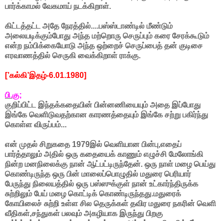
பார்க்காமல் வேகமாய் நடக்கிறாள்.
கிட்டத்தட்ட அதே நேரத்தில்....பஸ்ஸ்டாண்டில் மீண்டும்
அலையடிக்கும்போது அந்த மற்றொரு செருப்பும் கரை சேரக்கூடும்
என்ற நம்பிக்கையோடு அந்த ஒற்றைச் செருப்பைத் தன் குடிசை
எரவாணத்தில் செருகி வைக்கிறாள் ராக்கு.
[’கல்கி’இதழ்-6.01.1980]
பி.கு;
குறிப்பிட்ட இந்தக்கதையின் பின்னணியையும் அதை இப்போது
இங்கே வெளிடுவதற்கான காரணத்தையும் இங்கே சற்று பகிர்ந்து
கொள்ள விருப்பம்...
என் முதல் சிறுகதை 1979இல் வெளியான பின்பு,எதைப்
பார்த்தாலும் அதில் ஒரு கதையைக் காணும் எழுச்சி மேலோங்கி
நின்ற மனநிலைக்கு நான் ஆட்பட்டிருந்தேன். ஒரு நாள் மழை பெய்து
கொண்டிருந்த ஒரு பின் மாலைப்பொழுதில் மதுரை பெரியார்
பேருந்து நிலையத்தில் ஒரு பஸ்ஸுக்குள் நான் உட்கார்ந்திருக்க
சுற்றிலும் பேய் மழை கொட்டிக் கொண்டிருந்தது.மதுரைக்
கோயிலைச் சுற்றி உள்ள சில தெருக்கள் தவிர மதுரை நகரின் வெளி
வீதிகள்,சந்துகள் பலவும் அகழியாக இருந்து பிறகு