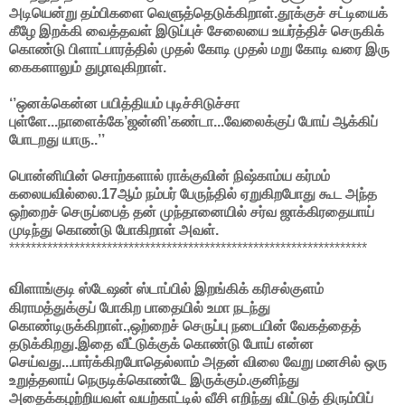
அடியென்று தம்பிகளை வெளுத்தெடுக்கிறாள்.தூக்குச் சட்டியைக்
கீழே இறக்கி வைத்தவள் இடுப்புச் சேலையை உயர்த்திச் செருகிக்
கொண்டு பிளாட்பாரத்தில் முதல் கோடி முதல் மறு கோடி வரை இரு
கைகளாலும் துழாவுகிறாள்.
‘’ஒனக்கென்ன பயித்தியம் புடிச்சிடுச்சா
புள்ளே...நாளைக்கே’ஜன்னி’கண்டா...வேலைக்குப் போய் ஆக்கிப்
போடறது யாரு..’’
பொன்னியின் சொற்களால் ராக்குவின் நிஷ்காம்ய கர்மம்
கலையவில்லை.17ஆம் நம்பர் பேருந்தில் ஏறுகிறபோது கூட அந்த
ஒற்றைச் செருப்பைத் தன் முந்தானையில் சர்வ ஜாக்கிரதையாய்
முடிந்து கொண்டு போகிறாள் அவள்.
******************************************************************
வி
ளாங்குடி ஸ்டேஷன் ஸ்டாப்பில் இறங்கிக் கரிசல்குளம்
கிராமத்துக்குப் போகிற பாதையில் உமா நடந்து
கொண்டிருக்கிறாள்.,ஒற்றைச் செருப்பு நடையின் வேகத்தைத்
தடுக்கிறது.இதை வீட்டுக்குக் கொண்டு போய் என்ன
செய்வது...பார்க்கிறபோதெல்லாம் அதன் விலை வேறு மனசில் ஒரு
உறுத்தலாய் நெருடிக்கொண்டே இருக்கும்.குனிந்து
அதைக்கழற்றியவள் வயற்காட்டில் வீசி எறிந்து விட்டுத் திரும்பிப்