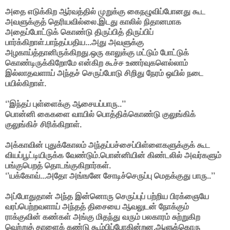
அதை எடுக்கிற ஆர்வத்தில் முறுக்கு கைநழுவிப்போனது கூட
அவளுக்குத் தெரியவில்லை.இடது காலில் நிதானமாக
அதைப்போட்டுக் கொண்டு திருப்பித் திருப்பிப்
பார்க்கிறாள்.பாந்தப்பதிய...அது அவளுக்கு
அழகாய்த்தானிருக்கிறது.ஒரு காலுக்கு மட்டும் போட்டுக்
கொண்டிருக்கிறோமே என்கிற கூச்ச உணர்வுகளெல்லாம்
இல்லாதவளாய் அந்தச் செருப்போடு சிறிது நேரம் ஒயில் நடை
பயில்கிறாள்.
‘’இந்தப் புள்ளைக்கு ஆசையப்பாரு..’’
பொன்னி கைகளை வாயில் பொத்திக்கொண்டு குலுங்கிக்
குலுங்கிச் சிரிக்கிறாள்.
அக்காவின் புதுக்கோலம் அந்தப்பச்சைப்பிள்ளைகளுக்குக் கூட
வியப்பூட்டியிருக்க வேண்டும்.பொன்னியின் கிண்டலில் அவர்களும்
பங்குபெறத் தொடங்குகிறார்கள்.
‘’யக்கோவ்...அதோ அங்ஙனே சோடிச்செருப்பு மெதக்குது பாரு..’’
அப்போதுதான் அந்த இன்னொரு செருப்புப் பற்றிய பிரக்ஞையே
வரப்பெற்றவளாய் அந்தத் திசையை ஆவலுடன் நோக்கும்
ராக்குவின் கண்கள் அங்கு மிதந்து வரும் பலகாரம் சுற்றுகிற
வெற்றுத் தாளைக் கண்டு கூம்பிப்போகின்றன.ஆளுக்கொரு