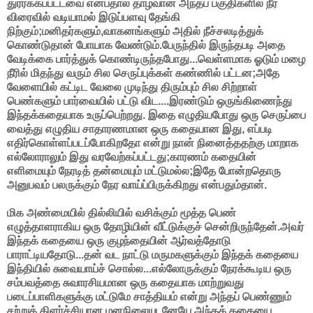
துர்ர்க்கப்பட்டவை என்பதால் தாழ்வான அந்தப் பகுதிகளில் நீர்
விரைவில் வடியாமல் இடுப்பளவு தேங்கி
நிற்கும்;மனிதர்களும்,வாகனங்களும் அதில் நீச்சலடித்துக்
கொண்டுதான் போயாக வேண்டும்.பேருந்தில் இருந்தபடி அதை
வேடிக்கை பார்த்துக் கொண்டிருந்தபோது...வெள்ளமாக ஓடும் மழை
நீரில் மிதந்து வரும் சில செருப்புக்கள் கண்ணில் பட்டன;அதே
வேளையில் கட்டிட வேலை முடிந்து திரும்பும் சில சிற்றாள்
பெண்களும் பார்வையில் பட்டு விட....இரண்டும் ஒருங்கிணைந்து
இந்தக்கதையாக உருப்பெற்றது. இதை எழுதியபோது ஒரு செருப்பை
வைத்து எழுதிய சாதாரணமான ஒரு கதையான இது, எப்படி
எதிர்கொள்ளப்படப்போகிறதோ என்று நான் நினைத்ததற்கு மாறாக
எல்லோராலும் இது வரவேற்கப்பட்டது;காரணம் கதையின்
எளிமையும் நேரடித் தன்மையும் மட்டுமல்ல;இதே போன்றதொரு
அனுபவம் பலருக்கும் நேர வாய்ப்பிருக்கிறது என்பதும்தான்.
மிக அண்மையில் தில்லியில் வசிக்கும் மூத்த பெண்
எழுத்தாளராகிய ஒரு தோழியின் வீட்டுக்குச் சென்றிருந்தேன்.அவர்
இந்தக் கதையை ஒரு குழந்தையின் ஆர்வத்தோடு
பாராட்டியதோடு...தன் வட நாட்டு மருமகளுக்கும் இந்தக் கதையை
இந்தியில் சுவையாய்ச் சொல்ல...எல்லோருக்கும் நேரக்கூடிய ஒரு
சம்பவத்தை சுவாரசியமான ஒரு கதையாக மாற்றுவது
படைப்பாளிகளுக்கு மட்டுமே சாத்தியம் என்று
அந்தப் பெண்ணும்
சற்றுக்
கிளர்ச்சியான மனநிலையுடனேயே அந்தக் கதையை