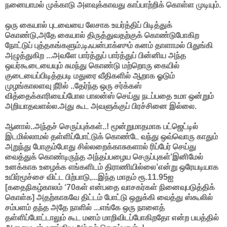
நனையாமல் முக்காடு அளவுக்காவது காப்பாற்றிக் கொள்ள முடியும்.
ஒரு கையால் புடவையை லேசாக உயர்த்திப் பிடித்துக்
கொண்டு,அதே கையால் திருத்துவதற்குக் கொண்டுபோகிற
நோட்டுப் புத்தகங்களும்,டிஃபன்பாக்ஸும் கனம் தாளாமல் பிதுங்கி
அழுத்துகிற ...அவளே பார்த்துப் பார்த்துப் பின்னிய அந்த
ஒயர்கூடையையும் சுமந்து கொண்டு மற்றொரு கையில்
குடையைப்பிடித்தபடி மதுரை வீதிகளில் ஆறாக ஓடும்
முழங்காலளவு நீரில் ..தேர்ந்த ஒரு சர்க்கஸ்
வித்தைக்காரியைப்போல பாலன்ஸ் செய்து நடப்பதை உமா ஒன்றும்
அறியாதவளல்ல.அது கூட அவளுக்குப் பிரச்சினை இல்லை.
ஆனால்..அந்தச் செருப்புக்கள்..! மூன்றுமாதமாக பட்ஜெட்டில்
இடமில்லாமல் தள்ளிப்போட்டுக் கொண்டே வந்து ஒவ்வொரு காதும்
அறுந்து போகும்போது சில்லறைக்காசுகளால் ரிப்பேர் செய்து
வைத்துக் கொண்டிருந்த அந்தப்பழைய செருப்புகள்’இனிமேல்
உனக்காக உழைக்க எங்களிடம் திராணியில்லை’என்று ஒரேயடியாக
உயிர்மூச்சை விட்ட பிற்பாடு,...இந்த மாதம் ரூ.11.95ஐ
[கதைநிகழ்காலம் ‘70கள் என்பதை வாசகர்கள் நினைவுபடுத்திக்
கொள்க] அதற்காகவே திட்டம் போட்டு ஒதுக்கி வைத்து ஸ்கூலில்
சம்பளம் தந்த அதே நாளில் ...எங்கே ஒரு நாளைத்
தள்ளிப்போட்டாலும் கூட மனம் மாறிவிடப்போகிறதோ என்ற பயத்தில்