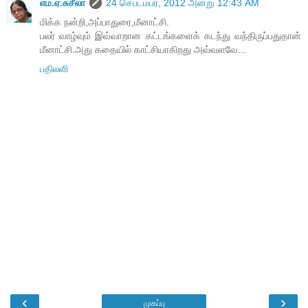
எம்.ஏ.சுசீலா
24 செப்டம்பர், 2012 அன்று 12:43 AM
மிக்க நன்றி,அப்பாதுரை,மீனாட்சி.
பலர் வாழ்வும் இவ்வாறான கட்டங்களைக் கடந்து வந்திருப்பதுதான்
மீனாட்சி.அது கதையில் காட்சியாகிறது அவ்வளவே...
பதிலளி
‹
›
முகப்பு