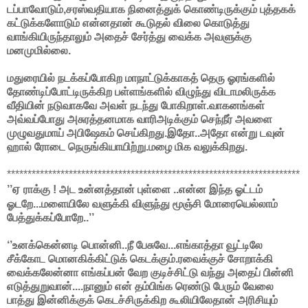
டப்பாவோடும்,சரஸ்வதியாக நினைத்துக் கொண்டிருக்கும் புத்தகக்
கட்டுக்களோடும் என்னதான் கூடுதல் விலை கொடுத்து
வாங்கியிருந்தாலும் அதைச் சேர்த்து வைக்க அவளுக்கு
மனமுமில்லை.
மதுரையில் நடக்கப்போகிற மாநாட்டுக்காகத் தெரு ஓரங்களில்
தோண்டிப்போட்டிருக்கிற பள்ளங்களில் விழுந்து விடாமலிருக்க
வீதியின் நடுவாகவே அவள் நடந்து போகிறாள்.வாகனங்கள்
அவ்வப்போது அசுரத்தனமாக வாரிஅடிக்கும் செந்நீர் அவளை
முழுவதுமாய் அபிஷேகம் செய்கிறது.இதோ..அதோ என்று டவுன்
ஹால் ரோடை நெருங்கியாயிற்று.மழை மிக வலுக்கிறது.
***********************************************************************
ஏ
’’
ராக்கு ! அட உன்னத்தான் புள்ளை ..என்ன இந்த ஓட்டம்
ஓடறே...மளையிலே வளுக்கி விளுந்து மூஞ்சி மோரையெல்லாம்
பேத்துக்கப்போறே..’’
‘’உனக்கென்னடி பொன்னி..நீ பேசுவே...எங்காத்தா வூட்டிலே
சீக்கோட மொனகிக்கிட்டுக் கெடக்கும்.ரவைக்குச் சோறாக்கி
வைக்கலேன்னா எங்கப்பன் வேற குடிச்சிட்டு வந்து அதைப் பின்னி
எடுத்துறுவான்....நானும் என் தம்பிங்க ரெண்டு பேரும் வேலை
பாத்து இன்னிக்குக் கெடச்சிருக்கிற கூலியிலேதான் அரிசியும்