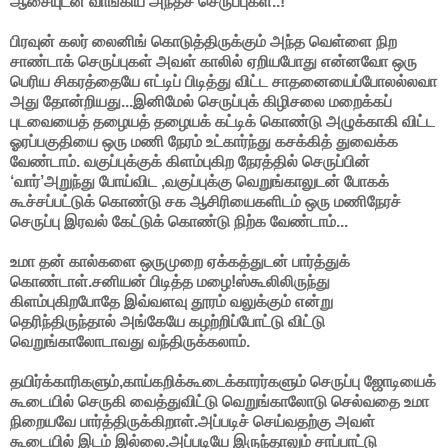
ஆசையுடன் வாங்கிய அந்தச் செருப்புகள்..!
பிரவுன் கலர் லைனிங் கொடுத்திருக்கும் அந்த வெள்ளை நிற
சாண்டாக் செருப்புகள் அவள் காலில் ஏறியபோது என்னவோ ஒரு
பெரிய சிகரத்தையே எட்டிப் பிடித்து விட்ட சாதனையைப்போலல்லவா
அது தோன்றியது...இனிமேல் செருப்புக் கிழிசலை மறைக்கப்
புடவையைத் தழையத் தழையக் கட்டிக் கொண்டு அழுக்காகி விட்ட
ஓரப்பகுதியை ஒரு மணி நேரம் உட்கார்ந்து கசக்கித் துவைக்க
வேண்டாம். வகுப்புக்குக் கிளம்புகிற நேரத்தில் செருப்பின்
‘வார்’அறுந்து போய்விட ,வகுப்புக்கு வெறுங்காலுடன் போகக்
கூச்சப்பட்டுக் கொண்டு சக ஆசிரியைகளிடம் ஒரு மணிநேரச்
செருப்பு இரவல் கேட்டுக் கொண்டு நிற்க வேண்டாம்...
உமா தன் கால்களை ஒருமுறை ஏக்கத்துடன் பார்த்துக்
கொண்டாள்.சனியன் பிடித்த மழை!ஸ்கூலிலிருந்து
கிளம்புகிறபோதே இவ்வளவு தூரம் வலுக்கும் என்று
தெரிந்திருந்தால் அங்கேயே கழற்றிப்போட்டு விட்டு
வெறுங்காலோடாவது வந்திருக்கலாம்.
தயிர்க்காரிகளும்,காய்கறிக்கூடைக்காரர்களும் செருப்பு ஜோடியைக்
கூடையில் செருகி வைத்துவிட்டு வெறுங்காலோடு செல்வதை உமா
நிறையவே பார்த்திருக்கிறாள்.அப்படிச் செய்வதற்கு அவள்
கூடையில் இடம் இல்லை.அப்படியே இருந்தாலும் சாப்பாட்டு