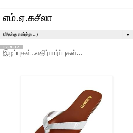
எம்.ஏ.சுசீலா
▼
12.9.12
இழப்புகள்..எதிர்பார்ப்புகள்...