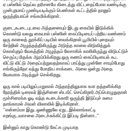
ஏ பஸ்ஸில் தெய்வ தரிசனமே கிடைத்து விட்டதைப்போல வண்டிக்கு
முன்புறமாய் முண்டியடிக்கும் பெண்கள் கூட்டத்தில் தானும்
ஒருத்தியாய்ச் சங்கமிக்கிறாள்.
குடை,கூடை,புடவை அத்தனையும் இடது கையில் இடுக்கிக்
கொண்டு வலது கையால் பஸ்ஸின் கைப்பிடியைப் பற்றிய வண்ணம்
ஒரு காலைத் தூக்கிப் படியில் வைக்கிறாள்.பூமியில் புதையும்
சேற்றின் அழுத்தத்திலிருந்து அடுத்த காலை விடுவித்துக்
கொள்ளும் வேகத்தில் அழுத்தம் லேசாகிக் காலிலிருந்து விடுபட்டுச்
செருப்பு மிதக்க ஆரம்பிக்கிறது.ஒரு கணம் கைப்பிடியைக் கூட
விட்டு விட்டு அதைப்பற்றுவதற்காகப் பாய்ந்து முன்னே சாயும்போது
எங்கிருந்தோ வந்து மோதிய சாக்கடை அலை ஒன்று அதை
வேகமாக அடித்துச் செல்கிறது.
ஒரு கால் படியிலும்,மறுகால் அந்தரத்திலுமாக உமா தத்தளிக்கிற
நேரத்தில் டிரைவர் இஞ்சினை ஸ்டார்ட் செய்கிறார்.அப்பொழுதுதான்
மூச்சிரைக்க ஓடி வந்த கூடைக்காரி ஒருத்தி இடுப்புச் சுமை
தாங்காமல் அவள் விலாவில் இடிக்கிறாள்.
‘’என்னம்மா இது..ஒண்ணுலே ஏறு...இல்லாங்காட்டி
எறங்கு..வாசலை அடைச்சுக்கிட்டு இப்படி நின்னா..’’
இன்னும் காது கொண்டு கேட்க முடியாத