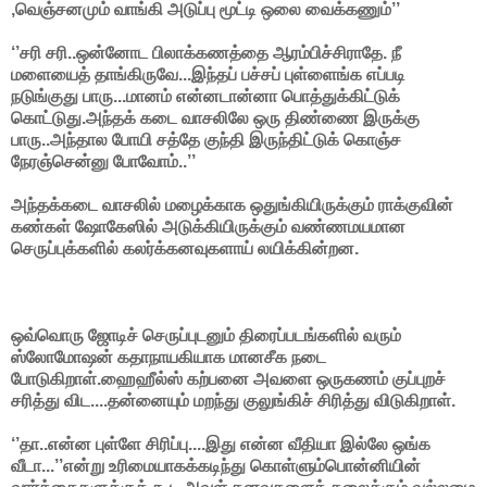
,வெஞ்சனமும் வாங்கி அடுப்பு மூட்டி ஒலை வைக்கணும்’’
‘’சரி சரி..ஒன்னோட பிலாக்கணத்தை ஆரம்பிச்சிராதே. நீ
மளையைத் தாங்கிருவே...இந்தப் பச்சப் புள்ளைங்க எப்படி
நடுங்குது பாரு...மானம் என்னடான்னா பொத்துக்கிட்டுக்
கொட்டுது.அந்தக் கடை வாசலிலே ஒரு திண்ணை இருக்கு
பாரு..அந்தால போயி சத்தே குந்தி இருந்திட்டுக் கொஞ்ச
நேரஞ்சென்னு போவோம்..’’
அந்தக்கடை வாசலில் மழைக்காக ஒதுங்கியிருக்கும் ராக்குவின்
கண்கள் ஷோகேஸில் அடுக்கியிருக்கும் வண்ணமயமான
செருப்புக்களில் கலர்க்கனவுகளாய் லயிக்கின்றன.
ஒவ்வொரு ஜோடிச் செருப்புடனும் திரைப்படங்களில் வரும்
ஸ்லோமோஷன் கதாநாயகியாக மானசீக நடை
போடுகிறாள்.ஹைஹீல்ஸ் கற்பனை அவளை ஒருகணம் குப்புறச்
சரித்து விட....தன்னையும் மறந்து குலுங்கிச் சிரித்து விடுகிறாள்.
‘’தா..என்ன புள்ளே சிரிப்பு....இது என்ன வீதியா இல்லே ஒங்க
வீடா...’’என்று உரிமையாகக்கடிந்து கொள்ளும்பொன்னியின்