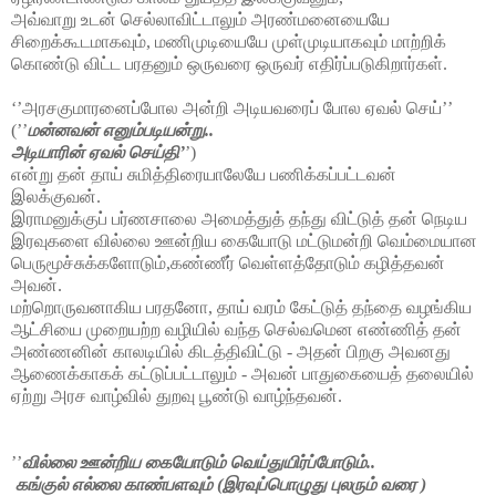
அவ்வாறு உடன் செல்லாவிட்டாலும் அரண்மனையையே
சிறைக்கூடமாகவும், மணிமுடியையே முள்முடியாகவும் மாற்றிக்
கொண்டு விட்ட பரதனும் ஒருவரை ஒருவர் எதிர்ப்படுகிறார்கள்.
‘’அரசகுமாரனைப்போல அன்றி அடியவரைப் போல ஏவல் செய்’’
(’’
மன்னவன் எனும்படியன்று..
அடியாரின் ஏவல் செய்தி’
’)
என்று தன் தாய் சுமித்திரையாலேயே பணிக்கப்பட்டவன்
இலக்குவன்.
இராமனுக்குப் பர்ணசாலை அமைத்துத் தந்து விட்டுத் தன் நெடிய
இரவுகளை வில்லை ஊன்றிய கையோடு மட்டுமன்றி வெம்மையான
பெருமூச்சுக்களோடும்,கண்ணீர் வெள்ளத்தோடும் கழித்தவன்
அவன்.
மற்றொருவனாகிய பரதனோ, தாய் வரம் கேட்டுத் தந்தை வழங்கிய
ஆட்சியை முறையற்ற வழியில் வந்த செல்வமென
எண்ணித் தன்
அண்ணனின் காலடியில் கிடத்திவிட்டு - அதன் பிறகு அவனது
ஆணைக்காகக் கட்டுப்பட்டாலும் - அவன் பாதுகையைத் தலையில்
ஏற்று அரச வாழ்வில் துறவு பூண்டு வாழ்ந்தவன்.
’’
வில்லை ஊன்றிய கையோடும் வெய்துயிர்ப்போடும்..
கங்குல் எல்லை காண்பளவும் (இரவுப்பொழுது புலரும் வரை )