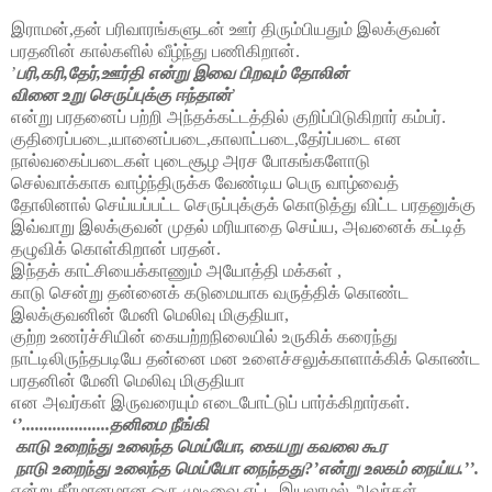
இராமன்,தன் பரிவாரங்களுடன் ஊர் திரும்பியதும் இலக்குவன்
பரதனின் கால்களில் வீழ்ந்து பணிகிறான்.
’
பரி,கரி,தேர்,ஊர்தி என்று இவை பிறவும் தோலின்
வினை உறு செருப்புக்கு ஈந்தான்
’
என்று
பரதனைப் பற்றி
அந்தக்கட்டத்தில் குறிப்பிடுகிறார் கம்பர்.
குதிரைப்படை,யானைப்படை,காலாட்படை,தேர்ப்படை என
நால்வகைப்படைகள் புடைசூழ அரச போகங்களோடு
செல்வாக்காக வாழ்ந்திருக்க வேண்டிய பெரு வாழ்வைத்
தோலினால் செய்யப்பட்ட செருப்புக்குக் கொடுத்து விட்ட பரதனுக்கு
இவ்வாறு இலக்குவன் முதல் மரியாதை செய்ய, அவனைக் கட்டித்
தழுவிக் கொள்கிறான் பரதன்.
இந்தக் காட்சியைக்காணும் அயோத்தி மக்கள் ,
காடு சென்று தன்னைக் கடுமையாக வருத்திக் கொண்ட
இலக்குவனின் மேனி மெலிவு மிகுதியா,
குற்ற உணர்ச்சியின் கையற்றநிலையில் உருகிக் கரைந்து
நாட்டிலிருந்தபடியே தன்னை மன உளைச்சலுக்காளாக்கிக் கொண்ட
பரதனின் மேனி மெலிவு மிகுதியா
என அவர்கள் இருவரையும் எடைபோட்டுப் பார்க்கிறார்கள்.
‘’....................தனிமை நீங்கி
காடு உறைந்து உலைந்த மெய்யோ, கையறு கவலை கூர
நாடு உறைந்து உலைந்த மெய்யோ நைந்தது?’என்று உலகம் நைய்ய.’’.
என்று தீர்மானமான ஒரு முடிவை எட்ட இயலாமல் அவர்கள்