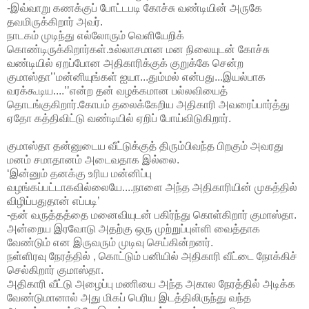
-இவ்வாறு கணக்குப் போட்டபடி கோச்சு வண்டியின் அருகே
தவமிருக்கிறார் அவர்.
நாடகம் முடிந்து எல்லோரும் வெளியேறிக்
கொண்டிருக்கிறார்கள்.உல்லாசமான மன நிலையுடன் கோச்சு
வண்டியில் ஏறப்போன அதிகாரிக்குக் குறுக்கே சென்ற
குமாஸ்தா’’மன்னியுங்கள் ஐயா...தும்மல் என்பது...இயல்பாக
வரக்கூடிய....’’என்ற தன் வழக்கமான பல்லவியைத்
தொடங்குகிறார்.கோபம் தலைக்கேறிய அதிகாரி அவரைப்பார்த்து
ஏதோ கத்திவிட்டு வண்டியில் ஏறிப் போய்விடுகிறார்.
குமாஸ்தா தன்னுடைய வீட்டுக்குத் திரும்பிவந்த பிறகும் அவரது
மனம் சமாதானம் அடைவதாக இல்லை.
‘இன்னும் தனக்கு உரிய மன்னிப்பு
வழங்கப்பட்டாகவில்லையே....நாளை அந்த அதிகாரியின் முகத்தில்
விழிப்பதுதான் எப்படி’
-தன் வருத்தத்தை மனைவியுடன் பகிர்ந்து கொள்கிறார் குமாஸ்தா.
அன்றைய இரவோடு அதற்கு ஒரு முற்றுப்புள்ளி வைத்தாக
வேண்டும் என இருவரும் முடிவு செய்கின்றனர்.
நள்ளிரவு நேரத்தில் , கொட்டும் பனியில் அதிகாரி வீட்டை நோக்கிச்
செல்கிறார் குமாஸ்தா.
அதிகாரி வீட்டு அழைப்பு மணியை அந்த அகால நேரத்தில் அடிக்க
வேண்டுமானால் அது மிகப் பெரிய இடத்திலிருந்து வந்த