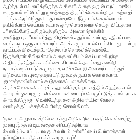
ஆழ்ந்து போய் லயித்திருந்த அதிகாரி அதை ஒரு பொருட்டாகவே
கருதாமல் சட்டென்று முகத்தைத் திருப்பிக்கொண்டு நாடகத்தைப்
பார்க்க ஆரம்பித்துவிட,குமாஸ்தாவோ இருப்புக் கொள்ளாமல்
தவிக்கிறார்;செய்யக் கூடாத குற்றமொன்றைச் செய்து விட்டதான
பரிதவிப்போடு...திரும்பத் திரும்ப அவரை நோக்கிக்
குனிந்தபடி...’’மன்னித்து விடுங்கள்...தும்மல் என்பது...இயல்பாக
வரக்கூடிய ஒரு சமாச்சாரம்...அடக்க முடியாமல்போய்விட்டது’’என்று
வாய்ப்புக் கிடைத்தபோதெல்லாம் சொல்லிக்கொண்டே
இருக்கிறார்.சிறிது நேரம் அதை லட்சியம் செய்யாமலிருந்த
அதிகாரி,அந்தக் கோரிக்கை விடாமல் தொடர்வது கண்டு
நாடகத்தைப் பார்க்க முடியாத எரிச்சலோடு அவரைப் பார்த்துக்
கடுமையாக முறைத்துவிட்டு முகம் திருப்பிக் கொள்கிறார்.
குமாஸ்தாவின்மனம் கூடுதலாகப் பதைக்கிறது.
அரங்கமே கைகொட்டிக் குதூகலிக்கும் நாடகத்தில் அதற்கு மேல்
அவரால் ஒன்ற முடியவில்லை. பனியையும் பொருட்படுத்தாமல் நாடக
அரங்கிலிருந்து வெளியேறித் தன் அதிகாரியின் கோச்சு
வண்டிக்குப் பக்கத்தில் நின்று கொள்கிறார்.
‘நாளை அலுவலகத்தில் வைத்து அதிகாரியை எதிர்கொள்வதற்கு
முன்பு இந்த விஷயத்தைச் சரிப்படுத்தியாக
வேண்டும்...எப்படியாவது அவரிடம் மன்னிப்பைப் பெற்றால்தான்
நிம்மதியாக வீடு போய்ச் சேர முடியும்’