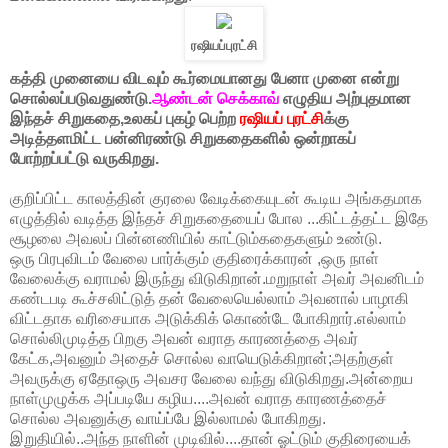
ரஷியப்புரட்சி
கத்தி முனையை விடவும் கூர்மையானது பேனா முனை என்று
சொல்லப்படுவதுண்டு.
ஆண்டன் செக்காவ்
எழுதிய அற்புதமான
இந்தச் சிறுகதை,உலகப் புகழ் பெற்ற
ரஷியப் புரட்சி
க்கு
அடித்தளமிட்ட பன்னிரண்டு சிறுகதைகளில் ஒன்றாகப்
போற்றப்பட்டு வருகிறது.
குறிப்பிட்ட காலத்தின் குரலை வேடிக்கையுடன் கூடிய அங்கதமாக
எழுத்தில் வடித்த இந்தச் சிறுகதையைப் போல ...கிட்டத்தட்ட இதே
சூழலை அவலப் பின்னணியில் காட்டும்கதைகளும் உண்டு.
ஒரு பிரபுவிடம் வேலை பார்க்கும் குதிரைக்காரன் ,ஒரு நாள்
வேலைக்கு வராமல் இருந்து விடுகிறான்.மறுநாள் அவர் அவனிடம்
கண்டபடி கூச்சலிட்டுத் தன் வேலையெல்லாம் அவனால் பாழாகி
விட்டதாக வரிசையாக அடுக்கிக் கொண்டே போகிறார்.எல்லாம்
சொல்லிமுடித்த பிறகு அவன் வராத காரணத்தை அவர்
கேட்க,அவனும் அதைச் சொல்ல வாயெடுக்கிறான்;அதற்குள்
அவருக்கு ஏதோஒரு அவசர வேலை வந்து விடுகிறது.அன்றைய
நாள்முழுக்க அப்படியே கழிய....அவன் வராத காரணத்தைச்
சொல்ல அவனுக்கு வாய்ப்பே இல்லாமல் போகிறது.
இறுதியில்..அந்த நாளின் முடிவில்....தான் ஓட்டும் குதிரையைக்