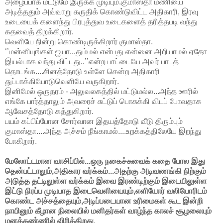
அழைப்பாக மட்டுமே இருக்க முடியும்.குமாஸ்தா மணியை
அடித்ததும் அவ்வாறு கருதிக் கொண்டுவிட்ட அதிகாரி, இரவு
உடையைக் களைந்து பிரபுத்துவ உடைகளைத் தரித்தபடி வந்து
கதவைத் திறக்கிறார்.
வெளியே நின்று கொண்டிருக்கிறார் குமாஸ்தா.
‘’மன்னியுங்கள் ஐயா...தும்மல் என்பது என்னை அறியாமல் ஏதோ
இயல்பாக வந்து விட்டது..’’என்ற பாட்டையே அவர் பாடத்
தொடங்க....சினத்தோடு உள்ளே சென்ற அதிகாரி
துப்பாக்கியோடுவெளியே வருகிறார்.
இனிமேல் ஒருதரம் - அலுவலகத்தில் மட்டுமல்ல...அந்த ஊரில்
எங்கே பார்த்தாலும் அவரைச் சுட்டுப் பொசுக்கி விடப் போவதாக
ஆவேசத்தோடு கத்துகிறார்.
பயம் கப்பிப்போன சோர்வான இதயத்தோடு வீடு திரும்பும்
குமாஸ்தா....அந்த அச்சம் நீங்காமல்....உறக்கத்திலேயே இறந்து
போகிறார்.
மேலோட்டமான வாசிப்பில்...ஒரு நகைச்சுவைக் கதை போல இது
தென்பட்டாலும்,அதிகார வர்க்கம்...அதற்கு அடிவணங்கி நிற்கும்
அடுத்த தட்டிலுள்ள வர்க்கம் இவை இரண்டிற்கும் இடையிலுள்ள
இட்டு நிரப்ப முடியாத இடைவெளியையும்,எளியோர் வலியோரிடம்
கொண்ட அச்சத்தையும்,அடிப்படையான உரிமைகள் கூட இன்றி
நாயினும் கீழான நிலையில் மனிதர்கள் வாழ்ந்த காலச் சூழலையும்
மனக்கண்ணில் விரிக்கிறது
.