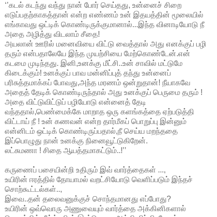
‘’கடல் கடந்து வந்து நான் போர் செய்தது, உன்னைச் சிறை
எடுப்பதற்காகத்தான் என்ற எண்ணம் உன் இதயத்தின் மூலையில்
எங்காவது ஒட்டிக் கொண்டிருக்குமானால்...இந்த வினாடியோடு நீ
அதை அழித்து விடலாம் சீதை!
அயலான் ஊரில் மனைவியை விட்டு வைத்தால் அது எனக்குப் பழி
தரும் என்பதாலேயே இந்த முயற்சியை மேற்கொண்டேன்.என்
கடமை முடிந்தது. இனி,உனக்கு மீட்சி..உன் சாவில் மட்டுமே
கிடைக்கும்! உனக்குப் பாவ மன்னிப்புத் தந்து உன்னைப்
பரிசுத்தமாக்கப் போவது,அந்த மரணம் ஒன்றுதான்! நீயாகவே
அதைத் தேடிக் கொண்டிருந்தால் அது உனக்குப் பெருமை தரும் !
அதை விட்டுவிட்டுப் பழியோடு என்னைத் தேடி
வந்ததால்,பெண்மைக்கே மாறாத ஒரு களங்கத்தை ஏற்படுத்தி
விட்டாய் நீ ! உன் கணவன் என்ற தார்மீகப் பொறுப்பு இன்னும்
என்னிடம் ஒட்டிக் கொண்டிருப்பதால்,நீ செய்ய மறந்ததை
இப்பொழுது நான் உனக்கு நினைவூட்டுகிறேன்.
லட்சுமணா ! சிதை ஆயத்தமாகட்டும்..!’’
கருணைப் பசையின்றி உதிரும் இவ் வார்த்தைகள் ...,
உயிரின் ஈரத்தில் தோயாமல் வறட்சியோடு வெளிப்படும் இந்தச்
சொற்கூட்டல்கள்..,
இவை..தன் தலைவனுக்குச் சொந்தமானது எப்போது?
உயிரின் ஒவ்வொரு அணுவையும் வார்த்தை அக்கினிகளால்