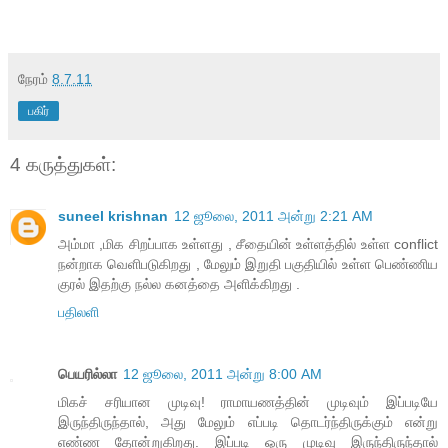
நேரம்
8.7.11
பகிர்
4 கருத்துகள்:
suneel krishnan
12 ஜூலை, 2011 அன்று 2:21 AM
அம்மா ,மிக சிறப்பாக உள்ளது , சீதையின் உள்ளத்தில் உள்ள conflict
நன்றாக வெளிபடுகிறது , மேலும் இறுதி பகுதியில் உள்ள பெண்ணிய
குரல் இதற்கு நல்ல கனத்தை அளிக்கிறது .
பதிலளி
பெயரில்லா
12 ஜூலை, 2011 அன்று 8:00 AM
மிகச் சரியான முடிவு! ராமாயணத்தின் முடிவும் இப்படியே
இருந்திருந்தால், அது மேலும் எப்படி தொடர்ந்திருக்கும் என்று
எண்ண தோன்றுகிறது. இப்படி ஒரு முடிவு இருந்திருந்தால்