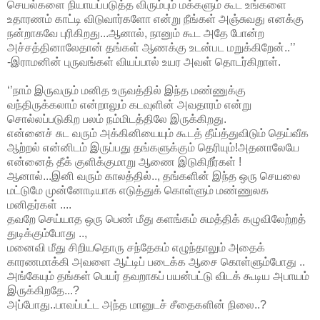
செயல்களை நியாயப்படுத்த விரும்பும் மக்களும் கூட உங்களை
உதாரணம் காட்டி விடுவார்களோ என்று நீங்கள் அஞ்சுவது எனக்கு
நன்றாகவே புரிகிறது...ஆனால், நானும் கூட அதே போன்ற
அச்சத்தினாலேதான் தங்கள் ஆணக்கு உடன்பட மறுக்கிறேன்..’’
-இராமனின் புருவங்கள் வியப்பால் உயர அவள் தொடர்கிறாள்.
‘’நாம் இருவரும் மனித உருவத்தில் இந்த மண்ணுக்கு
வந்திருக்கலாம் என்றாலும் கடவுளின் அவதாரம் என்று
சொல்லப்படுகிற பலம் நம்மிடத்திலே இருக்கிறது.
என்னைச் சுட வரும் அக்கினியையும் கூடத் தீய்த்துவிடும் தெய்வீக
ஆற்றல் என்னிடம் இருப்பது தங்களுக்கும் தெரியும்!அதனாலேயே
என்னைத் தீக் குளிக்குமாறு ஆணை இடுகிறீர்கள் !
ஆனால்...இனி வரும் காலத்தில்.., தங்களின் இந்த ஒரு செயலை
மட்டுமே முன்னோடியாக எடுத்துக் கொள்ளும் மண்ணுலக
மனிதர்கள் ....
தவறே செய்யாத ஒரு பெண் மீது களங்கம் சுமத்திக் கழுவிலேற்றத்
துடிக்கும்போது ..,
மனைவி மீது சிறியதொரு சந்தேகம் எழுந்தாலும் அதைக்
காரணமாக்கி அவளை ஆட்டிப் படைக்க ஆசை கொள்ளும்போது ..
அங்கேயும் தங்கள் பெயர் தவறாகப் பயன்பட்டு விடக் கூடிய அபாயம்
இருக்கிறதே...?
அப்போது..பாவப்பட்ட அந்த மானுடச் சீதைகளின் நிலை..?