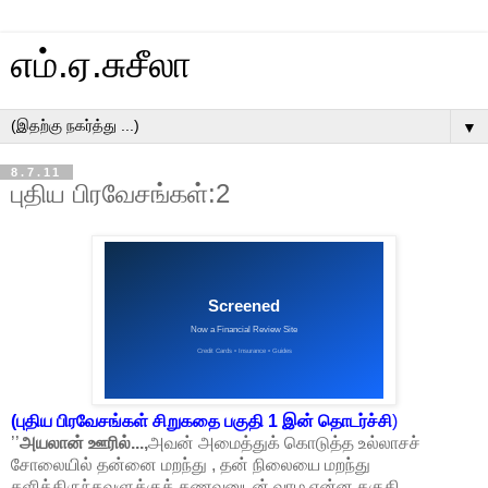
எம்.ஏ.சுசீலா
▼
8.7.11
புதிய பிரவேசங்கள்:2
(
புதிய பிரவேசங்கள் சிறுகதை பகுதி 1 இன் தொடர்ச்சி
)
’’
அயலான் ஊரில்...,
அவன் அமைத்துக் கொடுத்த உல்லாசச்
சோலையில் தன்னை மறந்து , தன் நிலையை மறந்து
களித்திருந்தவளுக்குக் கணவனுடன் வாழ என்ன தகுதி