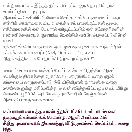
என் நிலையில் ...இந்தத் தீக் குளிப்புக்கு ஒரு நொடியில் நான்
உடன்பட்டு விட முடியும்.
ஆனால்...அக்கினிப் பிரவேசம் செய்து என் பெருமையைப் பறை
சாற்றிக் கொள்வதை விட அதைச் செய்யாமலிருப்பதன் மூலம்,
எதிர்காலத்தில் என் பெயரால் எரியூட்டப்படும் என் சகோதரிகளின்
எண்ணிக்கையைக் குறைக்க வேண்டும் என்றே ஆசைப்படுகிறேன்
நான்!
தங்களின் செயல்,தவறான ஒரு முன்னுதாரணமாகி வரலாற்றின்
பக்கங்களைக் கறைப்படுத்திவிடக் கூடாதே என்ற
ஆதங்கத்தினாலேயே தயங்கி நிற்கிறேன் நான் !’’
மனமும் உடலும் களைத்துப் போய்ப் பேச்சை நிறுத்திய அந்தப்
பெண்குல திலகத்தை ஆதரவோடு நெருங்கி,அவளது குழல்
கற்றையை வாஞ்சையோடு நீவி விடுகிறான் இராமன்.அவளது
உணர்வுகளுக்கு மதிப்பளித்து அவன் எடுத்துவிட்ட முடிவைப் புரிந்து
கொண்ட பூரிப்பில் அங்கே கூடியுள்ளோரின் நெஞ்சங்கள்
அமைதியால் நிறைகின்றன.
(
கம்பராமாயண யுத்த காண்டத்தின் மீட்சிப் படலப் பாடல்களை
முழுவதும் உள்வாங்கிக் கொண்டு, அதன் அடிப்படையில்
சிறிது புனைவையும் இணைத்து, மீட்டுருவாக்கம் செய்யப்பட்ட கதை
இது.