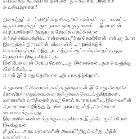
பொசுக்கித் தீய்த்தபின் இன்னொரு அக்கினிப் பிரவேசம்
அவசியம்தானா?
திகைத்துப் போய் விழிக்கிற சீதையின் கண்கள்...ஒரு கணம்..,
ஒரு வினாடிக்கும் குறைவான ஒரே ஒரு கணம் ....இராமனின்
விழிப்புலனோடு நேரடியாக மோதிக் கலக்கின்றன.
அந்தச் சங்கமத்தில்...’என்னைப் புரிந்து கொள்ளேன்’ என்பது போல
இறைஞ்சும் இராமனின் பார்வையில்..., அரங்கேறிக்
கொண்டிருக்கும் அந்த நாடகத்தின் சூட்சுமம், சீதைக்கு ஒரு
நொடியில் புரிந்து விடுகிறது.
இனிமேல் தான் செய்ய வேண்டியது இன்னதென்பதும் அவளுக்கு
விளங்கிவிட...,
அவள் இப்போது தெளிவாக..,திடமாக நிற்கிறாள்.
அதுவரை மீட்சிக்காகக் காத்திருந்தவர்கள் இப்போது சீதையின்
சிதையேற்றத்துக்காகக் காத்திருக்கத் தொடங்குகிறார்கள்.
மன்னனின் வார்த்தைக்கு மறுசொல் கூறாத பணிவு, இறைவனின்
ஆணையை எதிர்த்து இயங்க முடியாத பக்தி, அவர்களை
ஊமையாக்குகிறது.
இராமனின் எண்ணத்துக்குக் கருவியாக இருந்தே பழகிப் போன
இலக்குவன்
தீ மூட்ட.., அது, அனைவரின் அடிவயிற்றிலும் வந்து பற்றிக்
கொள்கிறது.