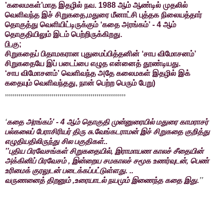
’கலைமகள்’மாத இதழில் நவ. 1988 ஆம் ஆண்டில் முதலில்
வெளிவந்த இச் சிறுகதை,
மதுரை மீனாட்சி புத்தக நிலையத்தார்
தொகுத்து வெளியிட்டிருக்கும் ‘கதை அரங்கம்’ - 4 ஆம்
தொகுதியிலும் இடம் பெற்றிருக்கிறது.
பி.கு;
சிறுகதைப் பிதாமகரான புதுமைப்பித்தனின் ‘சாப விமோசனம்’
சிறுகதையே இப் படைப்பை எழுத என்னைத் தூண்டியது.
‘சாப விமோசனம்’ வெளிவந்த அதே கலைமகள் இதழில் இக்
கதையும் வெளிவந்தது, நான் பெற்ற பெரும் பேறு)
,,,,,,,,,,,,,,,,,,,,,,,,,,,,,,,,,,,,,,,,,,,,,,,,,,,,,,,,,,,,,,
‘
கதை அரங்கம்’ - 4 ஆம் தொகுதி முன்னுரையில் மதுரை காமராசர்
பல்கலைப் பேராசிரியர் திரு சு.வேங்கடராமன் இச் சிறுகதை குறித்து
எழுதியதிலிருந்து சில பகுதிகள்..
’’புதிய பிரவேசங்கள் சிறுகதையில், இராமாயண காலச் சீதையின்
அக்கினிப் பிரவேசம் , இன்றைய சமகாலச் சமூக உணர்வுடன், பெண்
உரிமைக் குரலுடன் படைக்கப்பட்டுள்ளது. ..
வருணனைத் திறனும் ,உரையாடல் நயமும் இணைந்த கதை இது.
’’