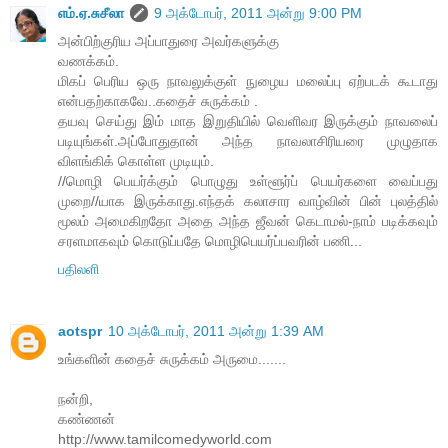
எம்.ஏ.சுசீலா
9 அக்டோபர், 2011 அன்று 9:00 PM
அன்பிற்குரிய அப்பாதுரை அவர்களுக்கு
வணக்கம்.
மிகப் பெரிய ஒரு நாவலுக்குள் நுழைய மலைப்பு ஏற்படக் கூடாது
என்பதற்காகவே..கதைச் சுருக்கம் .
தயவு செய்து இம் மாத இறுதியில் வெளிவர இருக்கும் நாவலைப்
படியுங்கள்.அப்போதுதான் அந்த நாவலாசிரியரை முழுதாக
விளங்கிக் கொள்ள முடியும்.
//மொழி பெயர்க்கும் பொழுது உள்ளூர்ப் பெயர்களை வைப்பது
முறை//யாக இருக்காது.எந்தக் கலாசார வாழ்வின் பின் புலத்தில்
மூலம் அமைகிறதோ அதை அந்த ஜீவன் கெடாமல்-நாம் படிக்கவும்
சரளமாகவும் கொடுப்பதே மொழிபெயர்ப்பவரின் பணி...
பதிலளி
aotspr
10 அக்டோபர், 2011 அன்று 1:39 AM
உங்களின் கதைச் சுருக்கம் அருமை.......
நன்றி,
கண்ணன்
http://www.tamilcomedyworld.com