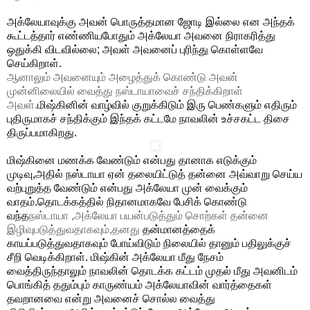
அக்லேயாவுக்கு அவன் பொருத்தமான ஜோடி இல்லை என அந்தக்
கூட்டத்தார் எண்ணியபோதும் அக்லேயா அவனை நிராகரித்து
ஒதுக்கி விடவில்லை; அவள் அவனைப் புரிந்து கொள்ளவே
செய்கிறாள்.
ஆனாலும் அவனையும் அழைத்துக் கொண்டு அவன்
முன்னிலையில் வைத்து நஸ்டாயாவைச் சந்திக்கிறாள்
அவள்.
மிஷ்கினின் வாழ்வில் குறுக்கிடும் இரு பெண்களும் எதிரும்
புதிருமாகச் சந்திக்கும் இந்தக் கட்டமே நாவலின் உச்சகட்ட திசை
திருப்பமாகிறது.
மிஷ்கினை மணக்க வேண்டும் என்பது தானாக எடுக்கும்
முடிவு,அதில்
நஸ்டாயா ஏன் தலையிட்டுத் தன்னை அவ்வாறு செய்ய
வற்புறுத்த வேண்டும் என்பது அக்லேயா முன் வைக்கும்
வாதம்.
தொடக்கத்தில் நிதானமாகவே பேசிக் கொண்டு
வந்த
நஸ்டாயா ,
அக்லேயா பயன்படுத்தும் சொற்கள்
தன்னை
இழிவுபடுத்துவதாகவும்,தனது
தன்மானத்தைக்
காயப்படுத்துவதாகவும் போய்விடும் நிலையில் தானும் பதிலுக்குச்
சீறி வெடிக்கிறாள்.
மிஷ்கின் அக்லேயா மீது நேசம்
வைத்திருந்தாலும் நாவலின் தொடக்க கட்டம் முதல் மீது அவனிடம்
பொங்கித் ததும்பும் காருண்யம் அக்லேயாவின் வார்த்தைகள்
தவறானவை என்று அவனைச் சொல்ல வைத்து