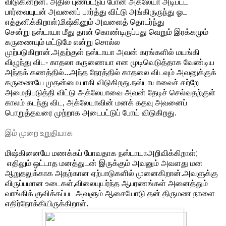
விடுகின்றன.
அதில் புண்பட்டுப் போன அக்லேயா அடிபட்ட
பார்வையுடன் அவனைப் பார்த்து விட்டு அங்கிருருந்து ஓட
எத்தனிக்கிறாள்;மிஷ்கினும் அவளைத் தொடர்ந்து
சென்று
நஸ்டாயா
மீது தான் கொண்டிருப்பது வெறும் இரக்கமும்
கருணையும் மட்டுமே என்று சொல்ல
முற்படுகிறான்.அதற்குள்
நஸ்டாயா
அவன் கரங்களில் மயங்கி
விழுந்து விட- காதலா கருணையா என முடிவெடுத்தாக வேண்டிய
அந்தக் கணத்தில்...அந்த நேரத்தில் காதலை விடவும் அவனுக்குக்
கருணையே முதன்மையாகி விடுகிறது.
நஸ்டாயா
வைச் சற்றே
அமைதிபடுத்தி விட்டு அக்லேயாவை அவன் தேடிச் செல்வதற்குள்
காலம் கடந்து விட, அக்லேயாவின் மனக் கதவு அவனைப்
பொறுத்தவரை முற்றாக அடைபட்டுப் போய் விடுகிறது.
இம் முறை உறுதியாக
மிஷ்கினையே
மணக்கப் போவதாக
நஸ்டாயா
அறிவிக்கிறாள்;
எதிலும் ஒட்டாத மனத்துடன் இருக்கும் அவனும் அவளது மன
ஆறுதலுக்காக அதற்கான ஏற்பாடுகளில் முனைகிறான்.அவளுக்கு
விருப்பமான உடைகள்,விலையுயர்ந்த ஆபரணங்கள் அனைத்தும்
வாங்கிக் குவிக்கப்பட அவளும் ஆசையோடு தன் திருமண நாளை
எதிர்நோக்கியிருக்கிறாள்.