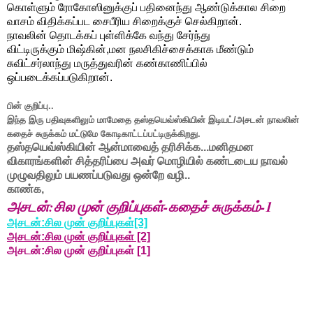
கொள்ளும் ரோகோஸினுக்குப் பதினைந்து ஆண்டுக்கால சிறை
வாசம் விதிக்கப்பட சைபீரிய சிறைக்குச் செல்கிறான்.
நாவலின் தொடக்கப் புள்ளிக்கே வந்து சேர்ந்து
விட்டிருக்கும்
மிஷ்கின்,
மன நலசிகிச்சைக்காக மீண்டும்
சுவிட்சர்லாந்து மருத்துவரின் கண்காணிப்பில்
ஒப்படைக்கப்படுகிறான்.
பின் குறிப்பு..
இந்த இரு பதிவுகளிலும் மாமேதை தஸ்தயெவ்ஸ்கியின் இடியட்/அசடன் நாவலின்
கதைச் சுருக்கம் மட்டுமே கோடிகாட்டப்பட்டிருக்கிறது.
தஸ்தயெவ்ஸ்கியின் ஆன்மாவைத் தரிசிக்க...மனிதமன
விகாரங்களின் சித்தரிப்பை அவர் மொழியில் கண்டடைய நாவல்
முழுவதிலும் பயணப்படுவது ஒன்றே வழி..
காண்க,
அசடன்:சில முன் குறிப்புகள்-கதைச் சுருக்கம்-1
அசடன்:சில முன் குறிப்புகள்[3]
அசடன்:சில முன் குறிப்புகள் [2]
அசடன்:சில முன் குறிப்புகள் [1]