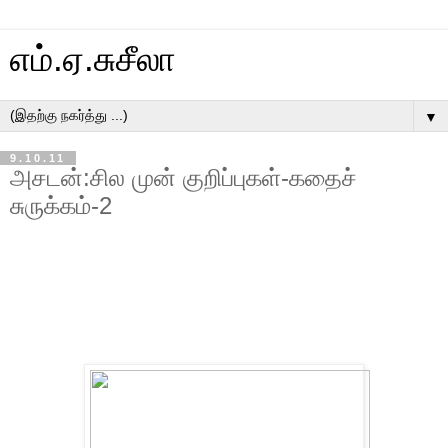
எம்.ஏ.சுசீலா
▼
9.10.11
அசடன்:சில முன் குறிப்புகள்-கதைச்
சுருக்கம்-2