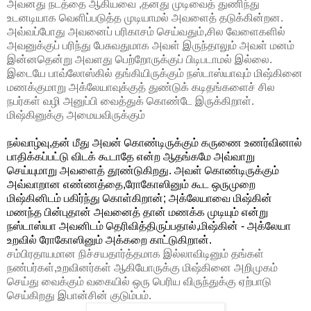
அவனது நடத்தை ஆகியவை ,தனது முடிவைத் துணிந்து
உடனடியாக வெளிப்படுத்த முடியாமல் அவளைத் தடுக்கின்றன.
அவ்வப்போது அவனைப் பரிகாசம் செய்வதும்,சில வேளைகளில்
அவனுக்குப் பரிந்து பேசுவதுமாக அவள் இருந்தாலும் அவள் மனம்
இன்னதென்று அவளது பெற்றோருக்குப் பிடிபடாமல் இல்லை.
இடையே பாவ்லோஸ்கில் தங்கியிருக்கும் நஸ்டாஸ்யாவும் மிஷ்கினை
மணக்குமாறு அக்லேயாவுக்குத் துண்டுக் கடிதங்களைச் சில
நபர்கள் வழி அனுப்பி வைத்துக் கொண்டே இருக்கிறாள்.
மிஷ்கினுக்கு அமையவிருக்கும்
நல்வாழ்வு,தன் மீது அவன் கொண்டிருக்கும் கருணை உணர்வினால்
பாதிக்கப்பட்டு விடக் கூடாதே என்ற ஆதங்கமே அவ்வாறு
செய்யுமாறு அவளைத் தூண்டுகிறது. அவள் கொண்டிருக்கும்
அவ்வாறான எண்ணத்தை,ரோகோஸினும் கூட ஒருமுறை
மிஷ்கினிடம் பகிர்ந்து கொள்கிறான்; அக்லேயாவை மிஷ்கின்
மணந்த பின்புதான் அவனைத் தான் மணக்க முடியும் என்று
நஸ்டாஸ்யா அவனிடம் தெரிவித்திருப்பதால்,மிஷ்கின் - அக்லேயா
உறவில் ரோகோஸினும் அக்கறை காட்டுகிறான்.
சம்பிரதாயமான நிச்சயதார்த்தமாக இல்லாவிடினும் தங்கள்
நண்பர்கள்,உறவினர்கள் ஆகியோருக்கு மிஷ்கினை அறிமுகம்
செய்து வைக்கும் வகையில் ஒரு பெரிய விருந்துக்கு ஏற்பாடு
செய்கிறது இபான்சின் குடும்பம்.