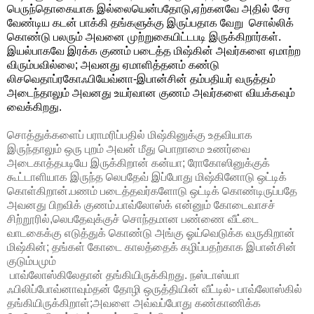
பெருந்தொகையாக இல்லையென்பதோடு,ஏற்கனவே அதில் சேர
வேண்டிய கடன் பாக்கி
தங்களுக்கு
இருப்பதாக
வேறு
சொல்லிக்
கொண்டு பலரும் அவனை முற்றுகையிட்டபடி இருக்கிறார்கள்.
இயல்பாகவே இரக்க குணம் படைத்த மிஷ்கின் அவர்களை ஏமாற்ற
விரும்பவில்லை; அவனது ஏமாளித்தனம் கண்டு
லிசவெதாப்ரகோஃபியேவ்னா-இபான்சின் தம்பதியர் வருத்தம்
அடைந்தாலும் அவனது உயர்வான குணம் அவர்களை வியக்கவும்
வைக்கிறது.
சொத்துக்களைப் பராமரிப்பதில் மிஷ்கினுக்கு உதவியாக
இருந்தாலும் ஒரு புறம் அவன் மீது பொறாமை உணர்வை
அடைகாத்தபடியே இருக்கிறான் கன்யா; ரோகோஸினுக்குக்
கூட்டாளியாக இருந்த லெபதேவ் இப்போது மிஷ்கினோடு ஒட்டிக்
கொள்கிறான்.பணம் படைத்தவர்களோடு ஒட்டிக் கொண்டிருப்பதே
அவனது பிறவிக் குணம்.பாவ்லோஸ்க் என்னும் கோடைவாசச்
சிற்றூரில்,லெபதேவுக்குச் சொந்தமான பண்ணை வீட்டை
வாடகைக்கு எடுத்துக் கொண்டு அங்கு ஓய்வெடுக்க வருகிறான்
மிஷ்கின்; தங்கள் கோடை காலத்தைக் கழிப்பதற்காக இபான்சின்
குடும்பமும்
பாவ்லோஸ்கிலேதான் தங்கியிருக்கிறது. நஸ்டாஸ்யா
ஃபிலிப்போவ்னாவும்தன் தோழி ஒருத்தியின் வீட்டில்- பாவ்லோஸ்கில்
தங்கியிருக்கிறாள்;அவளை அவ்வப்போது கண்காணிக்க