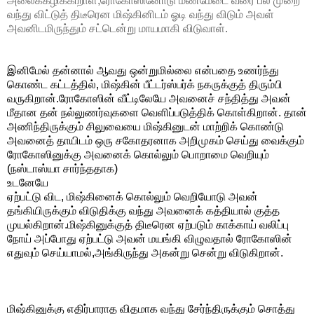
அலைக்கழிக்கிறாள்;ரோகோஸினோடு மணமேடை வரை பல முறை
வந்து விட்டுத் திடீரென மிஷ்கினிடம் ஓடி வந்து விடும் அவள்
அவனிடமிருந்தும் சட்டென்று மாயமாகி விடுவாள்.
இனிமேல் தன்னால் ஆவது ஒன்றுமில்லை என்பதை உணர்ந்து
கொண்ட கட்டத்தில், மிஷ்கின் பீட்டர்ஸ்பர்க் நகருக்குத் திரும்பி
வருகிறான்.ரோகோஸின் வீட்டிலேயே அவனைச் சந்தித்து அவன்
மீதான தன் நல்லுணர்வுகளை வெளிப்படுத்திக் கொள்கிறான். தான்
அணிந்திருக்கும் சிலுவையை மிஷ்கினுடன் மாற்றிக் கொண்டு
அவனைத் தாயிடம் ஒரு சகோதரனாக அறிமுகம் செய்து வைக்கும்
ரோகோஸினுக்கு அவனைக் கொல்லும் பொறாமை வெறியும்
(
நஸ்டாஸ்யா சார்ந்ததாக)
உடனேயே
ஏற்பட்டு விட,
மிஷ்கினைக் கொல்லும் வெறியோடு அவன்
தங்கியிருக்கும் விடுதிக்கு வந்து அவனைக் கத்தியால் குத்த
முயல்கிறான்.மிஷ்கினுக்குத் திடீரென ஏற்படும் காக்காய் வலிப்பு
நோய் அப்போது ஏற்பட்டு அவன் மயங்கி விழுவதால் ரோகோஸின்
எதுவும் செய்யாமல்,அங்கிருந்து அகன்று சென்று விடுகிறான்.
மிஷ்கினுக்கு எதிர்பாராத விதமாக வந்து சேர்ந்திருக்கும் சொத்து