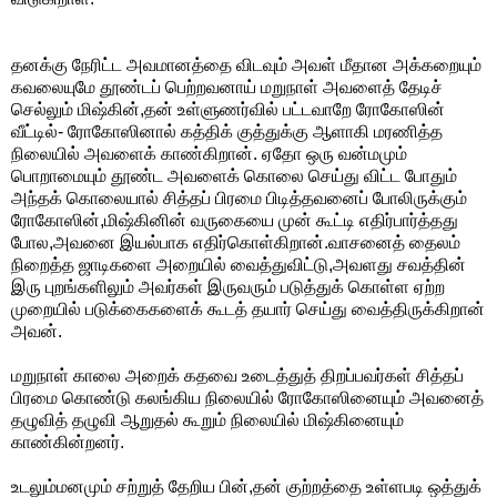
தனக்கு நேரிட்ட அவமானத்தை விடவும் அவள் மீதான அக்கறையும்
கவலையுமே தூண்டப் பெற்றவனாய் மறுநாள் அவளைத் தேடிச்
செல்லும் மிஷ்கின்,தன் உள்ளுணர்வில் பட்டவாறே ரோகோஸின்
வீட்டில்- ரோகோஸினால் கத்திக் குத்துக்கு ஆளாகி மரணித்த
நிலையில் அவளைக் காண்கிறான். ஏதோ ஒரு வன்மமும்
பொறாமையும் தூண்ட அவளைக் கொலை செய்து விட்ட போதும்
அந்தக் கொலையால் சித்தப் பிரமை பிடித்தவனைப் போலிருக்கும்
ரோகோஸின்,
மிஷ்கினின் வருகையை முன் கூட்டி எதிர்பார்த்தது
போல,அவனை
இயல்பாக எதிர்கொள்கிறான்.வாசனைத் தைலம்
நிறைத்த ஜாடிகளை அறையில் வைத்துவிட்டு,
அவளது சவத்தின்
இரு புறங்களிலும் அவர்கள் இருவரும் படுத்துக் கொள்ள ஏற்ற
முறையில் படுக்கைகளைக் கூடத் தயார் செய்து வைத்திருக்கிறான்
அவன்.
மறுநாள் காலை அறைக் கதவை உடைத்துத் திறப்பவர்கள் சித்தப்
பிரமை கொண்டு கலங்கிய நிலையில் ரோகோஸினையும் அவனைத்
தழுவித் தழுவி ஆறுதல் கூறும் நிலையில் மிஷ்கினையும்
காண்கின்றனர்.
உடலும்மனமும் சற்றுத் தேறிய பின்,தன் குற்றத்தை உள்ளபடி ஒத்துக்