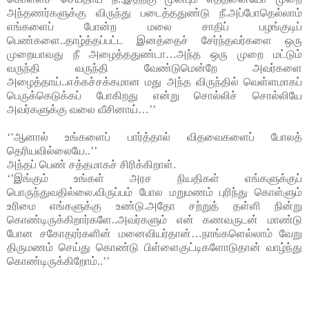
அந்தணர்களுக்கு விருந்து படைத்ததுண்டு நீ.அப்போதெல்லாம் 
எங்களைப் போன்ற மலை சாதிப் பழங்குடிப் 
பெண்களை..தாழ்த்தப்பட்ட இனத்தைச் சேர்ந்தவர்களை ஒரு 
முறையாவது நீ அழைத்ததுண்டா…அந்த ஒரு முறை மட்டும் 
வருந்தி வருந்தி வேண்டுமென்றே அவர்களை 
அழைத்தாய்..எக்கச்சக்கமான மது அந்த விருந்தில் வெள்ளமாகப் 
பெருக்கெடுக்கப் போகிறது என்று சொல்லிச் சொல்லியே 
அவர்களுக்கு வலை வீசினாய்…’’
‘’ஆனால் உங்களைப் பார்த்தால் விதவைகளைப் போலத் 
தெரியவில்லையே..’’
அந்தப் பெண் சத்தமாகச் சிரிக்கிறாள்.
‘’இங்கும் உங்கள் அரச நியதிகள் எங்களுக்குப் 
பொருந்துவதில்லை.விருப்பம் போல மறுமணம் புரிந்து கொள்ளும் 
உரிமை எங்களுக்கு உண்டு.அதோ சற்றுத் தள்ளி நின்று 
கொண்டிருக்கிறார்களே..அவர்களும் என் கணவருடன் மாண்டு 
போன சகோதரர்களின் மனைவியர்தான்…நாங்களெல்லாம் வேறு 
திருமணம் செய்து கொண்டு பிள்ளைகுட்டிகளோடுதான் வாழ்ந்து 
கொண்டிருக்கிறோம்..’’