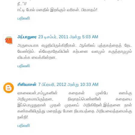
நீ..’’//
ஈட்டி போல் மனதில் இறங்கும் வரிகள். பிரமாதம்!
பதிலளி
அப்பாதுரை
23 டிசம்பர், 2011 அன்று 5:03 AM
அருமையாக எழுதியிருக்கிறீர்கள். ஆங்கிலப் புத்தகத்தைத் தேட
வேண்டும். ஸ்வேதாதேவியின் கற்பனை வளமும் கருத்தாழமும்
வியக்க வைக்கின்றன.
பதிலளி
சீனிவாசன்
7 பிப்ரவரி, 2012 அன்று 10:33 AM
ஏகலைவன்,சம்பூகனின் கதைகள் முன்பே எனக்கு
அறிமுகமாயிருந்தன, நிஷாதப்பெண்ணின் கதையை
இப்பொழுதுதான் முதன் முதலாய் அறிகிறேன்.இத்தனை நாள்
கண்களிலிருந்து மறைந்து போன நியாயத்தை அறியவைத்தமைக்கு
நன்றி!
பதிலளி