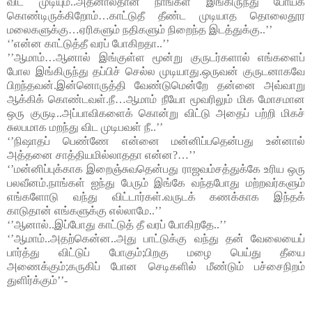
விட முடியும்..அதனால்தான் நாங்கள் இங்கிருந்து போய்க் 
கொண்டிருக்கிறோம்…காட்டுதீ தீண்ட முடியாத தொலைதூர 
மலைகளுக்கு…ஏரிகளும் நதிகளும் நிறைந்த இடத்துக்கு..’’
‘’என்ன காட்டுத்தீ வரப் போகிறதா..’’
’’ஆமாம்…ஆனால் இங்குள்ள மூன்று குருடர்களால் எங்களைப் 
போல இங்கிருந்து தப்பிச் செல்ல முடியாது.ஒருவன் குருடனாகவே 
பிறந்தவன்.இன்னொருத்தி வேண்டுமென்றே தன்னை அவ்வாறு 
ஆக்கிக் கொண்டவள்.நீ…ஆமாம் நீயோ மூவரிலும் மிக மோசமான 
ஒரு குருடி..அப்பாவிகளைக் கொன்று விட்டு அதைப் பற்றி மிகச் 
சுலபமாக மறந்து விட முடிபவள் நீ..’’
‘’நிஷாதப் பெண்ணே என்னை மன்னிப்பதென்பது உன்னால் 
அத்தனை சாத்தியமில்லாததா என்ன?…’’
‘’மன்னிப்புக்காக இறைஞ்சுவதென்பது ராஜவம்சத்துக்கே உரிய ஒரு 
பலவீனம்.நாங்கள் ஐந்து பேரும் இங்கே வந்தபோது மற்றவர்களும் 
எங்களோடு வந்து விட்டார்கள்.வருடக் கணக்காக இந்தக் 
காடுதான் எங்களுக்கு எல்லாமே..’’
‘’ஆனால்..இப்போது காட்டுத் தீ வரப் போகிறதே..’’
‘’ஆமாம்..அதற்கென்ன..அது பாட்டுக்கு வந்து தன் வேலையைப் 
பார்த்து விட்டுப் போகும்;பிறகு மழை பெய்து தீயை 
அணைக்கும்;கருகிப் போன செடிகளில் மீண்டும் பச்சைநிறம் 
துளிர்க்கும்’’-