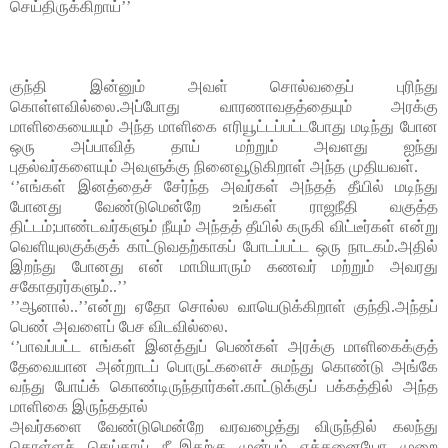
செய்திருக்கிறாய்’’
குந்தி இன்னும் அவள் சொல்வதைப் புரிந்து 
கொள்ளவில்லை.அப்போது வாரணாவதத்தையும் அரக்கு 
மாளிகையையும் அந்த மாளிகை எரியூட்டப்பட்டபோது மடிந்து போன 
ஒரு அப்பாவித் தாய் மற்றும் அவளது ஐந்து 
புதல்வர்களையும் 
அவளுக்கு 
நினைவூடுகிறாள் அந்த முதியவள். 
‘’எங்கள் இனத்தைச் சேர்ந்த அவர்கள் அந்தத் தீயில் மடிந்து 
போனது வேண்டுமென்றே உங்கள் ராஜநீதி வகுத்த 
திட்டம்;பாண்டவர்களும் நீயும் அந்தத் தீயில் கருகி விட்டீர்கள் என்று 
வெளியுலகுக்குக் காட்டுவதற்காகப் போடப்பட்ட ஒரு நாடகம்.அதில் 
இறந்து போனது என் மாமியாரும் கணவர் மற்றும் அவரது 
சகோதரர்களும்..’’
’’ஆனால்..’’என்று ஏதோ சொல்ல வாயெடுக்கிறாள் குந்தி.அந்தப் 
பெண் அவளைப் பேச விடவில்லை.
‘’பாவப்பட்ட எங்கள் இனத்துப் பெண்கள் அரக்கு மாளிகைக்குத் 
தேவையான அன்றாடப் பொருட்களைச் சுமந்து கொண்டு அங்கே 
வந்து போய்க் கொண்டிருந்தார்கள்.காட்டுக்குப் பக்கத்தில் அந்த 
மாளிகை இருந்ததால் 
அவர்களை வேண்டுமென்றே வரவழைத்து விருந்தில் கலந்து 
கொள்ளச் செய்தாய் நீ..இதற்கு முன்பும் எத்தனையோ முறை 