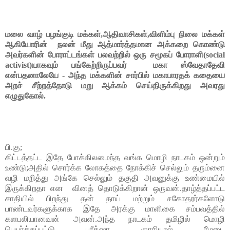
மலை வாழ் பழங்குடி மக்கள்,ஆதிவாசிகள்,விளிம்பு நிலை மக்கள் 
ஆகியோரின்  நலன் மீது ஆத்மார்த்தமான அக்கறை கொண்டு 
அவர்களின் போராட்டங்கள் பலவற்றில் ஒரு சமூகப் போராளி(social 
activist)யாகவும் பங்கேற்றிருப்பவர் 
 மகா ஸ்வேதாதேவி 
என்பதனாலேயே - 
அந்த மக்களின் சார்பில் மகாபாரதக் கதையை 
அறச் சீற்றத்தோடு மறு ஆக்கம் செய்திருக்கிறது அவரது 
எழுதுகோல்.
பி.கு;
கிட்டத்தட்ட இதே போக்கிலமைந்த வங்க மொழி நாடகம் ஒன்றும் 
உண்டு;அதில் சொர்க்க லோகத்தை நோக்கிச் செல்லும் தரும்னை 
வழி மறித்து அங்கே செல்லும் தகுதி 
அவனுக்கு உண்மையில் 
இருக்கிறதா என  வினத் தொடுக்கிறான் ஒருவன்.தாழ்த்தப்பட்ட 
சாதியில் பிறந்து தன் தாய் மற்றும் சகோதரர்களோடு 
பாண்டவர்களுக்காக 
இதே அரக்கு மாளிகை சம்பவத்தில் 
கள
பலியானவன் அவன்.அந்த நாடகம் தமிழில் மொழி 
பெயர்க்கப்பட்டு பரீக்‌ஷா ஞாநியால் மேடை 