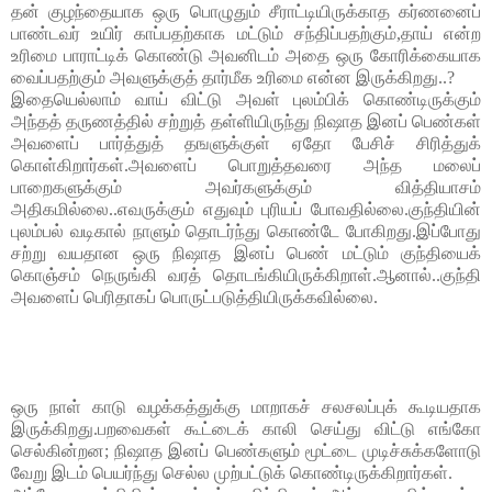
தன் குழந்தையாக ஒரு பொழுதும் சீராட்டியிருக்காத கர்ணனைப் 
பாண்டவர் உயிர் காப்பதற்காக மட்டும் சந்திப்பதற்கும்,தாய் என்ற 
உரிமை பாராட்டிக் கொண்டு அவனிடம் அதை ஒரு கோரிக்கையாக 
வைப்பதற்கும் அவளுக்குத் தார்மீக உரிமை என்ன இருக்கிறது..?
இதையெல்லாம் வாய் விட்டு அவள் புலம்பிக் கொண்டிருக்கும்  
அந்தத் தருணத்தில் சற்றுத் தள்ளியிருந்து நிஷாத இனப் பெண்கள் 
அவளைப் பார்த்துத் தஙளுக்குள் ஏதோ பேசிச் சிரித்துக் 
கொள்கிறார்கள்.அவளைப் பொறுத்தவரை அந்த மலைப் 
பாறைகளுக்கும் அவர்களுக்கும் வித்தியாசம் 
அதிகமில்லை..எவருக்கும் எதுவும் புரியப் போவதில்லை.
குந்தியின் 
புலம்பல் வடிகால் நாளும் தொடர்ந்து கொண்டே போகிறது.இப்போது 
சற்று வயதான ஒரு நிஷாத இனப் பெண் மட்டும் குந்தியைக் 
கொஞ்சம் நெருங்கி வரத் தொடங்கியிருக்கிறாள்.ஆனால்..குந்தி 
அவளைப் பெரிதாகப் பொருட்படுத்தியிருக்கவில்லை.
ஒரு நாள் காடு வழக்கத்துக்கு மாறாகச் சலசலப்புக் கூடியதாக 
இருக்கிறது.பறவைகள் கூட்டைக் காலி செய்து விட்டு எங்கோ 
செல்கின்றன; நிஷாத இனப் பெண்களும் மூட்டை முடிச்சுக்களோடு 
வேறு இடம் பெயர்ந்து செல்ல முற்பட்டுக் கொண்டிருக்கிறார்கள்.