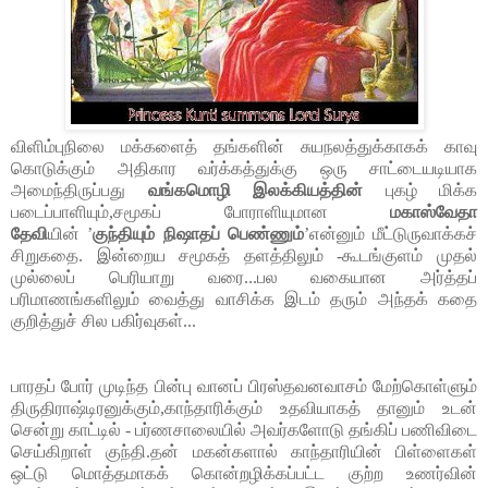
விளிம்புநிலை மக்களைத் தங்களின் சுயநலத்துக்காகக் காவு 
கொடுக்கும் அதிகார வர்க்கத்துக்கு ஒரு சாட்டையடியாக 
அமைந்திருப்பது 
வங்கமொழி இலக்கியத்தின் 
புகழ் மிக்க 
படைப்பாளியும்,சமூகப் போராளியுமான 
மகாஸ்வேதா 
தேவி
யின் 
’
குந்தியும் நிஷாதப் பெண்ணும்
’
என்னும் 
மீட்டுருவாக்கச் 
சிறுகதை. 
இன்றைய சமூகத் தளத்திலும் -கூடங்குளம் முதல் 
முல்லைப் பெரியாறு வரை...பல வகையான அர்த்தப் 
பரிமாணங்களிலும் வைத்து வாசிக்க இடம் தரும் அந்தக் கதை 
குறித்துச் சில பகிர்வுகள்...
பாரதப் போர் முடிந்த பின்பு வானப் பிரஸ்தவனவாசம் மேற்கொள்ளும் 
திருதிராஷ்டிரனுக்கும்,காந்தாரிக்கும் உதவியாகத் தானும் உடன் 
சென்று காட்டில் - பர்ணசாலையில் அவர்களோடு தங்கிப் பணிவிடை 
செய்கிறாள் குந்தி.தன் மகன்களால் காந்தாரியின் பிள்ளைகள் 
ஒட்டு மொத்தமாகக் கொன்றழிக்கப்பட்ட குற்ற உணர்வின் 