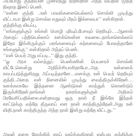
அப்போது குந்தியின் முன்வந்து நிற்கிறாள் அந்த வயதில் மூத்த 
நிஷாத இனப் பெண்.
‘’என்ன குந்தி ..உன் பாவங்களையெல்லாம் சொல்லி முடித்து 
விட்டாயா இன்று சொல்ல எதுவும் மீதம் இல்லையா’’ என்கிறாள்.
குந்திக்கு வியப்பு.
‘’எங்களுக்கும் உங்கள் மொழி புரியும்,பேசவும் தெரியும்….ஆனால் 
அதைப் பற்றியெல்லாம் உனக்கென்ன கவலை..நாங்களெல்லாம் 
இதோ இங்கிருக்கும் மரங்களையும் கற்களையும் போலத்தானே 
உங்களுக்கு’’ என்கிறாள் அந்தப் பெண்.
‘’என் பெயர் அது எப்படி..’’-இது குந்தி.
‘’ஓ அரச வம்சத்துப் பெண்ணின் பெயரைச் சொல்லி 
விட்டேனென்று அதிர்ச்சியாகிறாயோ..அத உன்னைக் 
காயப்படுத்துகிறது அப்படித்தானே…எனக்கு உன் பெயர் தெரியும் 
குந்தி..அதை என் நினைவில் முடிந்து வைத்திருக்கிறேன்…
உனக்காகவே இத்தனை ஆண்டுகள் காத்துக் கொண்டும் 
இருக்கிறேன்.நாங்கள் நகரங்களுக்குள் அதிகம் 
பிரவேசிப்பதில்லை.என்றாவது ஒரு நாள் நீ இங்கே இந்தக் 
காட்டுக்கு வந்தே தீருவாய் என நான் காத்திருந்தேன்.அது உன் 
விதி.நான் காத்திருந்த அந்த நாள் இன்று வந்தே விட்டது.’’
அவள் எதை நோக்கிக் காய் நகர்த்துகிறாள் என்பது குந்திக்கு 