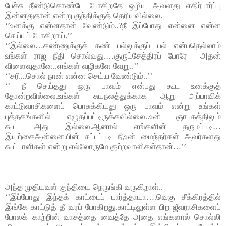
பேச்சு நீண்டுகொண்டே போகிறதே ஒழிய அவளது எதிர்பார்ப்பு 
இன்னதுதான் என்று குந்திக்குத் தெரியவில்லை.
‘’உனக்கு என்னதான் வேண்டும்..?நீ இப்போது என்னை என்ன 
செய்யப் போகிறாய்.’’
‘’இல்லை…கண்ணுக்குக் கண் பல்லுக்குப் பல் என்பதெல்லாம் 
உங்கள் ராஜ நீதி சொல்வது.…குருட்சேத்திரப் போரே  அதன் 
விளைவுதானே..எங்கள் வழிகளே வேறு..’’
‘’சரி...சொல் நான் என்ன செய்ய வேண்டும்..’’
‘’ நீ செய்தது ஒரு பாவம் என்பது கூட 
உனக்கு
த் 
தோன்றவில்லை.உங்கள் சுயநலத்துக்காக ஆறு அப்பாவிக் 
காட்டுவாசிகளைப் பொசுக்கியது ஒரு பாவம் என்று உங்கள் 
புத்தகங்களில் எழுதப்பட்டிருக்கவில்லை..உன் ஞாபகத்திலும் 
கூட 
அது 
இல்லை.ஆனால் எங்களின் தருமப்படி…
இயற்கைஅன்னையின் சட்டப்படி நீ,உன் மைந்தர்கள் அவர்களது 
கூட்டாளிகள் என்று எல்லோருமே குற்றவாளிகள்தான்…’’
அந்த முதியவள் குந்தியை நெருங்கி வருகிறாள்..
‘’இப்போது இந்தக் காட்டைப் பார்த்தாயா….வெகு சீக்கிரத்தில் 
இங்கே காட்டுத் தீ வரப் போகிறது.காட்டிலுள்ள பிற ஜீவராசிகளைப் 
போலக் காற்றின் வாசத்தை வைத்தே அதை எங்களால் சொல்லி 