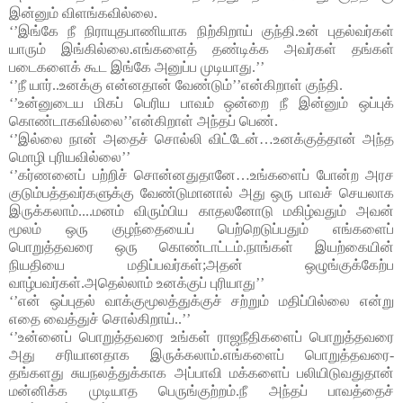
இன்னும் விளங்கவில்லை.
‘’இங்கே நீ நிராயுதபாணியாக நிற்கிறாய் குந்தி.உன் புதல்வர்கள் 
யாரும் இங்கில்லை.எங்களைத் தண்டிக்க அவர்கள் தங்கள் 
படைகளைக் கூட இங்கே அனுப்ப முடியாது.’’
‘’நீ யார்..உனக்கு என்னதான் வேண்டும்’’என்கிறாள் குந்தி.
‘’உன்னுடைய மிகப் பெரிய பாவம் ஒன்றை நீ இன்னும் ஒப்புக் 
கொண்டாகவில்லை’’என்கிறாள் அந்தப் பெண்.
‘’இல்லை நான் அதைச் சொல்லி விட்டேன்…உனக்குத்தான் அந்த 
மொழி புரியவில்லை’’
‘’கர்ணனைப் பற்றிச் சொன்னதுதானே…உங்களைப் போன்ற அரச 
குடும்பத்தவர்களுக்கு வேண்டுமானால் அது ஒரு பாவச் செயலாக 
இருக்கலாம்....மனம் விரும்பிய காதலனோடு மகிழ்வதும் அவன் 
மூலம் ஒரு குழந்தையைப் பெற்றெடுப்பதும் எங்களைப் 
பொறுத்தவரை ஒரு கொண்டாட்டம்.நாங்கள் இயற்கையின் 
நியதியை மதிப்பவர்கள்;அதன் ஒழுங்குக்கேற்ப 
வாழ்பவர்கள்.அதெல்லாம் உனக்குப் புரியாது’’
‘’என் ஒப்புதல் வாக்குமூலத்துக்குச் சற்றும் மதிப்பில்லை என்று 
எதை வைத்துச் சொல்கிறாய்..’’
‘’உன்னைப் பொறுத்தவரை உங்கள் ராஜநீதிகளைப் பொறுத்தவரை 
அது சரியானதாக இருக்கலாம்.எங்களைப் பொறுத்தவரை-
தங்களது சுயநலத்துக்காக அப்பாவி மக்களைப் பலியிடுவதுதான் 
மன்னிக்க முடியாத பெருங்குற்றம்.நீ அந்தப் பாவத்தைச் 