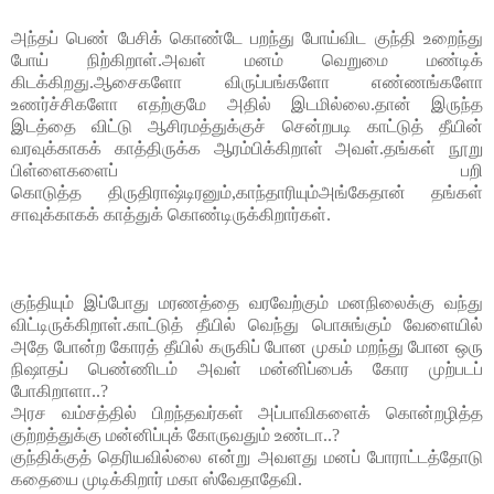
அந்தப் பெண் 
பேசிக் கொண்டே 
பறந்து போய்விட குந்தி உறைந்து 
போய் நிற்கிறாள்.அவள் மனம் வெறுமை மண்டிக் 
கிடக்கிறது.ஆசைகளோ விருப்பங்களோ எண்ணங்களோ 
உணர்ச்சிகளோ எதற்குமே அதில் இடமில்லை.
தான் இருந்த 
இடத்தை விட்டு ஆசிரமத்துக்குச் சென்றபடி காட்டுத் தீயின் 
வரவுக்காகக் காத்திருக்க ஆரம்பிக்கிறாள் அவள்.தங்கள் நூறு 
பிள்ளைகளைப் பறி 
கொடுத்த 
திருதிராஷ்டிரனும்,காந்தாரியும்
அங்கேதான் தங்கள் 
சாவுக்காகக் காத்துக் கொண்டிருக்கிறார்கள்.
குந்தியும் இப்போது மரணத்தை வரவேற்கும் மனநிலைக்கு வந்து 
விட்டிருக்கிறாள்.
காட்டுத் தீயில் வெந்து பொசுங்கும் வேளையில் 
அதே போன்ற கோரத் தீயில் கருகிப் போன முகம் மறந்து போன ஒரு  
நிஷாதப் பெண்ணிடம் அவள் மன்னிப்பைக் கோர முற்படப் 
போகிறாளா..?
அரச வம்சத்தில் பிறந்தவர்கள் அப்பாவிகளைக் கொன்றழித்த 
குற்றத்துக்கு மன்னிப்புக் கோருவதும் உண்டா..?
குந்திக்குத் தெரியவில்லை 
என்று அவளது மனப் போராட்டத்தோடு 
கதையை முடிக்கிறார் மகா ஸ்வேதாதேவி.