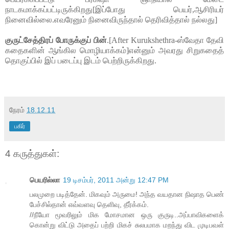
நாடகமாக்கப்பட்டிருக்கிறது[இப்
போது பெயர்,ஆசிரியர் 
நினைவில்லை.எவரேனும் நினைவிருந்தால் தெரிவித்தால் நல்லது]
குருட்சேத்திரப் போருக்குப் பின்
.[After Kurukshethra-ஸ்வேதா தேவி 
கதைகளின் ஆங்கில மொழியாக்கம்]என்னும் அவரது சிறுகதைத் 
தொகுப்பில் இப் படைப்பு இடம் பெற்றிருக்கிறது.
நேரம்
18.12.11
பகிர்
4 கருத்துகள்:
பெயரில்லா
19 டிசம்பர், 2011 அன்று 12:47 PM
பலமுறை படித்தேன். மிகவும் அருமை! அந்த வயதான நிஷாத பெண்
பேச்சில்தான் எவ்வளவு தெளிவு, தீர்க்கம்.
//நீயோ மூவரிலும் மிக மோசமான ஒரு குருடி..அப்பாவிகளைக்
கொன்று விட்டு அதைப் பற்றி மிகச் சுலபமாக மறந்து விட முடிபவள்