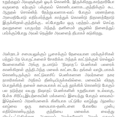
உறுத்தலும் அவளுக்குள் ஓடிக் கொண்டே இருக்கிறது.காந்தாரியோ 
வருவதை ஏற்பகும் பக்குவம் கொண்டவளாக...குந்திக்கும் கூட 
ஆறுதல் சொல்லித் தேற்றுபவளாக-வரப் போகும் மரணத்தை 
அமைதியோடு எதிர்பார்த்துக் காத்துக் கொண்டு நிதானத்தோடு 
இருக்கிறாள்.குந்திக்கு.. எப்போதுமே ஒரு பதற்றம்...தான் செய்த 
தவறுகளை யாருமற்ற அந்தத் தனிமைச் சூழலில் நினைத்துப் 
பார்க்கும்போது அவள் நெஞ்சே அவளைத் தீயாகச் சுடுகிறது.
அன்றாடச் சமையலுக்கும் பூசைக்கும் தேவையான மரக்குச்சிகள் 
மற்றும் பிற பொருட்களைச் சேகரிக்க அந்தக் காட்டுக்குள் செல்லும் 
வேளைகளில் அங்கு நடமாடும் ’நிஷாத’ப் பெண்கள் பலரைக் 
காண்கிறாள் குந்தி.அந்த மலைக் காட்டையே தங்கள் வாழிடமாகக் 
கொண்டிருக்கும் காட்டுவாசிப் பெண்களான அவர்களை 
நகர 
நாகரிகங்கள் அதிகம் தீண்டியிருக்கவில்லை.
 மலையில் விறகு 
பொறுக்கித் தலைச் சுமையாகக் கட்டித் தூக்கிக் கொண்டு போகும் 
பல நடுத்தர வயது 
நிஷாதப்
 பெண்களின் உறுதியான உடல்வாகு,
பேச்சு
சிரிப்பு
,
இயற்கையின்
மக்களாய்
இயைந்து
போகும்
லாவகம்
-
இதெல்லாம்
அரண்மனைக்
கிளியாக
மட்டுமே
வாழ்ந்து
ஆரண்ய
வாழ்வை
ஒரு
சுமையாக
-
தண்டனை
போலவே
முன்பு
எதிர்கொண்டிருந்த
குந்தியை 
மலைக்க வைத்து 
வியப்பூட்டுகின்றன
. ஆனாலும் 
அவர்களோடு அவள் எதுவும் 