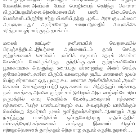
பேசுவதில்லை.அவர்கள் பேசும் மொழியைத் தெரிந்து கொள்ள 
விரும்பியதுமில்லை.அரண்மனையில் பணி விடைசெய்த 
பெண்களிடமிருந்தே சற்று விலகியிருந்து பழகிய அரச குடியல்லவா 
அவளுடையது? அவர்களோடு உரையாடுவதில் அவளுக்கே 
உரித்தான ஓர் உயர்குடித் தயக்கம்..
மலைக்
காட்டின்
தனிமையில்
வெறுமையில்
பிரபஞ்சத்திடம்
...
இயற்கை
அன்னையிடம்
தான்
செய்த
குற்றங்களைச்
சொல்லிப்
புலம்பிக்
கழுவாய்
தேடிக்
கொள்ள
வேண்டும்
போலிருக்கிறது
குந்திக்கு
..
தன்
குற்றங்களிலேயே
பூதாகாரமாக
அவளுக்கு
உறைப்பது
கர்ணனுக்கு
அவள்
செய்த
துரோகம்தான்
..
தானே
விரும்பி
வரவழைத்த
சூரிய
மணாளன்
மூலம்
பெற்ற
கர்ணனை
ஒரு
முறை
கூட
மகனாக
அங்கீகரிக்காமல்
,
அவன்
கொண்ட
சோகத்தைப்
பற்றி
ஒரு
கணம்
கூட
சிந்தித்துப்
பார்க்காத
தன்
மனத்தை
அவளே
குற்றம்
சாட்டுகிறாள்
.
அரச
வாழ்வுக்கே
உரிய
தருமத்தில்
காவு
கொடுக்க
வேண்டியவைதான்
எத்தனை
எத்தனை
...?
பஞ்ச
பாண்டவர்களும்
கூட
அவளுக்கும்
மாத்ரிக்கும்
வெவ்வேறு
தேவர்கள்
மூலம்
ஜனித்தவர்கள்தான்
..
ஆனாலும்
அது
நிகழ்ந்தது
பாண்டுவின்
ஒப்புதலோடு.ராஜ குடும்பத்தின் 
சம்மதத்தோடு.கர்ணனைச் சுமந்தது இவளாய் விரும்பி 
ஏற்றது;அவனைத் துறந்ததும் அந்த ராஜ தருமம் கருதியதுதான்…