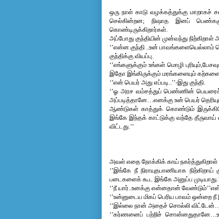
ஒரு நாள் காடு வழக்கத்துக்கு மாறாகச் ச
செல்கின்றன; நிஷாத இனப் பெண்களும்
கொண்டிருக்கிறார்கள்.
அப்போது குந்தியின் முன்வந்து நிற்கிறாள
‘’என்ன குந்தி ..உன் பாவங்களையெல்லாம் ச
குந்திக்கு வியப்பு.
‘’எங்களுக்கும் உங்கள் மொழி புரியும்,ப
இதோ இங்கிருக்கும் மரங்களையும் கற்களைய
‘’என் பெயர் அது எப்படி..’’-இது குந்தி.
‘’ஓ அரச வம்சத்துப் பெண்ணின் பெயரைச்
அப்படித்தானே…எனக்கு உன் பெயர் தெரியு
ஆண்டுகள் காத்துக் கொண்டும் இருக்கிறே
இங்கே இந்தக் காட்டுக்கு வந்தே தீருவாய்
விட்டது.’’
அவள் எதை நோக்கிக் காய் நகர்த்துகிறாள் 
‘’இங்கே நீ நிராயுதபாணியாக நிற்கிறாய் 
படைகளைக் கூட இங்கே அனுப்ப முடியாது.’
‘’நீ யார்..உனக்கு என்னதான் வேண்டும்’’என்
‘’உன்னுடைய மிகப் பெரிய பாவம் ஒன்றை நீ
‘’இல்லை நான் அதைச் சொல்லி விட்டேன்…
‘’கர்ணனைப் பற்றிச் சொன்னதுதானே…உங