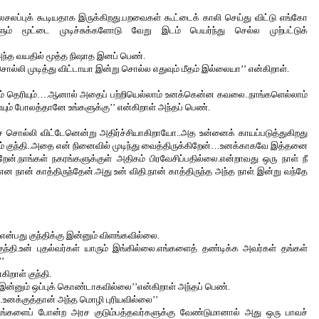
லசலப்புக் கூடியதாக இருக்கிறது.பறவைகள் கூட்டைக் காலி செய்து விட்டு எங்கோ 
 மூட்டை முடிச்சுக்களோடு வேறு இடம் பெயர்ந்து செல்ல முற்பட்டுக் 
் அந்த வயதில் மூத்த நிஷாத இனப் பெண்.
ொல்லி முடித்து விட்டாயா இன்று சொல்ல எதுவும் மீதம் இல்லையா’’ என்கிறாள்.
ேசவும் தெரியும்….ஆனால் அதைப் பற்றியெல்லாம் உனக்கென்ன கவலை..நாங்களெல்லாம் 
ும் போலத்தானே உங்களுக்கு’’ என்கிறாள் அந்தப் பெண்.
 சொல்லி விட்டேனென்று அதிர்ச்சியாகிறாயோ..அத உன்னைக் காயப்படுத்துகிறது 
ம் குந்தி..அதை என் நினைவில் முடிந்து வைத்திருக்கிறேன்…உனக்காகவே இத்தனை 
ன்.நாங்கள் நகரங்களுக்குள் அதிகம் பிரவேசிப்பதில்லை.என்றாவது ஒரு நாள் நீ 
 என நான் காத்திருந்தேன்.அது உன் விதி.நான் காத்திருந்த அந்த நாள் இன்று வந்தே 
என்பது குந்திக்கு இன்னும் விளங்கவில்லை.
குந்தி.உன் புதல்வர்கள் யாரும் இங்கில்லை.எங்களைத் தண்டிக்க அவர்கள் தங்கள் 
’
கிறாள் குந்தி.
 இன்னும் ஒப்புக் கொண்டாகவில்லை’’என்கிறாள் அந்தப் பெண்.
உனக்குத்தான் அந்த மொழி புரியவில்லை’’
்களைப் போன்ற அரச குடும்பத்தவர்களுக்கு வேண்டுமானால் அது ஒரு பாவச் 