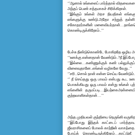
‘’ஆனால் உங்களைப் பார்த்தால் விதவைகள
அந்தப் பெண் சத்தமாகச் சிரிக்கிறாள்.
‘’இங்கும் உங்கள் அரச நியதிகள் எங்கள
எங்களுக்கு உண்டு.அதோ சற்றுத் தள்ள
சகோதரர்களின் மனைவியர்தான்…நாங்களெ
கொண்டிருக்கிறோம்..’’
பேச்சு நீண்டுகொண்டே போகிறதே ஒழிய அவளத
‘’உனக்கு என்னதான் வேண்டும்..?நீ இப்ப
‘’இல்லை…கண்ணுக்குக் கண் பல்லுக்குப்
விளைவுதானே..எங்கள் வழிகளே வேறு..’’
‘’சரி...சொல் நான் என்ன செய்ய வேண்டும்..
‘’ நீ செய்தது ஒரு பாவம் என்பது கூட 
உன
பொசுக்கியது ஒரு பாவம் என்று உங்கள் புத
எங்களின் தருமப்படி…இயற்கைஅன்னையின்
குற்றவாளிகள்தான்…’’
அந்த முதியவள் குந்தியை நெருங்கி வருகிற
‘’இப்போது இந்தக் காட்டைப் பார்த்தாய
ஜீவராசிகளைப் போலக் காற்றின் வாசத்தை 
போய்க் கொண்டிருக்கிறோம்…காட்டுத