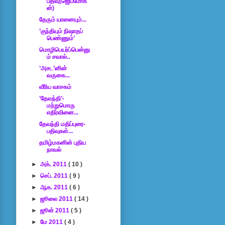
பதிவு(ஜெயமோக
ன்)
தேரும் யானையும்...
’குந்தியும் நிஷாதப்
பெண்ணும்’
மொழிபெயர்ப்பென்னு
ம் சவால்..
’அசட’னின்
வருகை...
வீரிய வாசகம்
’தேவந்தி’-
மற்றுமொரு
எதிர்வினை...
தேவந்தி மதிப்புரை-
பதிவுகள்...
தமிழ்மகனின் புதிய
நாவல்
►
அக். 2011
( 10 )
►
செப். 2011
( 9 )
►
ஆக. 2011
( 6 )
►
ஜூலை 2011
( 14 )
►
ஜூன் 2011
( 5 )
►
மே 2011
( 4 )