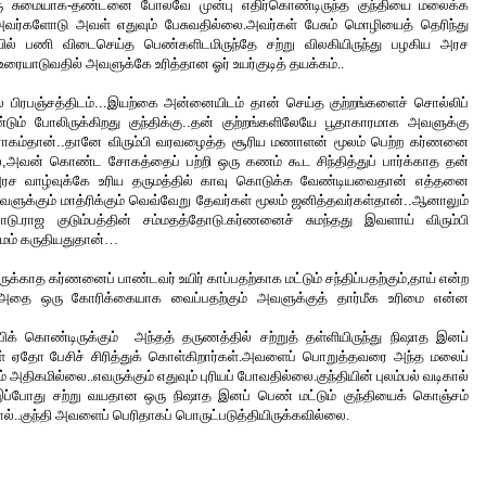
ு
சுமையாக
-
தண்டனை
போலவே
முன்பு
எதிர்கொண்டிருந்த
குந்தியை 
மலைக்க 
வர்களோடு அவள் எதுவும் பேசுவதில்லை.அவர்கள் பேசும் மொழியைத் தெரிந்து 
ல் பணி விடைசெய்த பெண்களிடமிருந்தே சற்று விலகியிருந்து பழகிய அரச 
ாடுவதில் அவளுக்கே உரித்தான ஓர் உயர்குடித் தயக்கம்..
்
பிரபஞ்சத்திடம்
...
இயற்கை
அன்னையிடம்
தான்
செய்த
குற்றங்களைச்
சொல்லிப்
டும்
போலிருக்கிறது
குந்திக்கு
..
தன்
குற்றங்களிலேயே
பூதாகாரமாக
அவளுக்கு
ோகம்தான்
..
தானே
விரும்பி
வரவழைத்த
சூரிய
மணாளன்
மூலம்
பெற்ற
கர்ணனை
்
,
அவன்
கொண்ட
சோகத்தைப்
பற்றி
ஒரு
கணம்
கூட
சிந்தித்துப்
பார்க்காத
தன்
ரச
வாழ்வுக்கே
உரிய
தருமத்தில்
காவு
கொடுக்க
வேண்டியவைதான்
எத்தனை
வளுக்கும்
மாத்ரிக்கும்
வெவ்வேறு
தேவர்கள்
மூலம்
ஜனித்தவர்கள்தான்
..
ஆனாலும்
ோடு.ராஜ குடும்பத்தின் சம்மதத்தோடு.கர்ணனைச் சுமந்தது இவளாய் விரும்பி 
ுமம் கருதியதுதான்…
ுக்காத கர்ணனைப் பாண்டவர் உயிர் காப்பதற்காக மட்டும் சந்திப்பதற்கும்,தாய் என்ற 
அதை ஒரு கோரிக்கையாக வைப்பதற்கும் அவளுக்குத் தார்மீக உரிமை என்ன 
க் கொண்டிருக்கும்  அந்தத் தருணத்தில் சற்றுத் தள்ளியிருந்து நிஷாத இனப் 
ள் ஏதோ பேசிச் சிரித்துக் கொள்கிறார்கள்.அவளைப் பொறுத்தவரை அந்த மலைப் 
் அதிகமில்லை..எவருக்கும் எதுவும் புரியப் போவதில்லை.
குந்தியின் புலம்பல் வடிகால் 
ப்போது சற்று வயதான ஒரு நிஷாத இனப் பெண் மட்டும் குந்தியைக் கொஞ்சம் 
ல்..குந்தி அவளைப் பெரிதாகப் பொருட்படுத்தியிருக்கவில்லை.