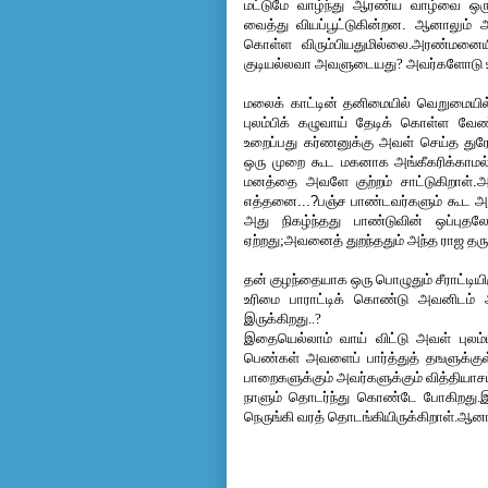
மட்டுமே
வாழ்ந்து
ஆரண்ய
வாழ்வை
ஒர
வைத்து 
வியப்பூட்டுகின்றன
. ஆனாலும் 
அ
கொள்ள விரும்பியதுமில்லை.அரண்மனையி
குடியல்லவா அவளுடையது? அவர்களோடு உரைய
மலைக்
காட்டின்
தனிமையில்
வெறுமையில
புலம்பிக்
கழுவாய்
தேடிக்
கொள்ள
வேண்
உறைப்பது
கர்ணனுக்கு
அவள்
செய்த
துர
ஒரு
முறை
கூட
மகனாக
அங்கீகரிக்காமல
மனத்தை
அவளே
குற்றம்
சாட்டுகிறாள்
.
அ
எத்தனை
...?
பஞ்ச
பாண்டவர்களும்
கூட
அ
அது
நிகழ்ந்தது
பாண்டுவின்
ஒப்புதல
ஏற்றது;அவனைத் துறந்ததும் அந்த ராஜ தர
தன் குழந்தையாக ஒரு பொழுதும் சீராட்டியிர
உரிமை பாராட்டிக் கொண்டு அவனிடம் 
இருக்கிறது..?
இதையெல்லாம் வாய் விட்டு அவள் புலம்பி
பெண்கள் அவளைப் பார்த்துத் தஙளுக்கு
பாறைகளுக்கும் அவர்களுக்கும் வித்தியாசம
நாளும் தொடர்ந்து கொண்டே போகிறது.இ
நெருங்கி வரத் தொடங்கியிருக்கிறாள்.ஆனா