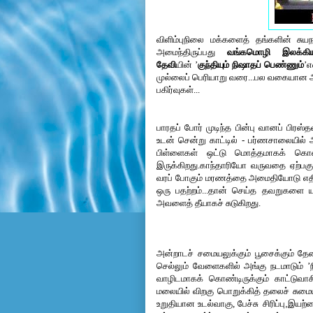
விளிம்புநிலை மக்களைத் தங்களின் சுயந
அமைந்திருப்பது 
வங்கமொழி இலக்கி
தேவி
யின் 
’
குந்தியும் நிஷாதப் பெண்ணும்
’
எ
முல்லைப் பெரியாறு வரை...பல வகையான அர்
பகிர்வுகள்...
பாரதப் போர் முடிந்த பின்பு வானப் பிரஸ்
உடன் சென்று காட்டில் - பர்ணசாலையில் 
பிள்ளைகள் ஒட்டு மொத்தமாகக் கொன்ற
இருக்கிறது.காந்தாரியோ வருவதை ஏற்பகு
வரப் போகும் மரணத்தை அமைதியோடு எதிர்பா
ஒரு பதற்றம்...தான் செய்த தவறுகளை யா
அவளைத் தீயாகச் சுடுகிறது.
அன்றாடச் சமையலுக்கும் பூசைக்கும் தேவ
செல்லும் வேளைகளில் அங்கு நடமாடும் ’
வாழிடமாகக் கொண்டிருக்கும் காட்டு
மலையில் விறகு பொறுக்கித் தலைச் சுமைய
உறுதியான உடல்வாகு,
பேச்சு
சிரிப்பு
,
இயற்க