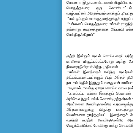
செயலாக இருக்கலாம்....மனம் விரும்பிய 
பொறுத்தவரை ஒரு கொண்டாட்டம்.நா
வாழ்பவர்கள்.அதெல்லாம் உனக்குப் புரியாது
‘’என் ஒப்புதல் வாக்குமூலத்துக்குச் சற்று
‘’உன்னைப் பொறுத்தவரை உங்கள் ராஜநீ
தங்களது சுயநலத்துக்காக அப்பாவி மக்கள
செய்திருக்கிறாய்’’
குந்தி இன்னும் அவள் சொல்வதைப் புரி
மாளிகை எரியூட்டப்பட்டபோது மடிந்து 
நினைவூடுகிறாள் அந்த முதியவள். 
‘’எங்கள் இனத்தைச் சேர்ந்த அவர்கள்
திட்டம்;பாண்டவர்களும் நீயும் அந்தத் தீ
நாடகம்.அதில் இறந்து போனது என் மாமியார
’’ஆனால்..’’என்று ஏதோ சொல்ல வாயெடுக்
‘’பாவப்பட்ட எங்கள் இனத்துப் பெண்கள
அங்கே வந்து போய்க் கொண்டிருந்தார்கள்.க
அவர்களை வேண்டுமென்றே வரவழைத்து விர
அந்தணர்களுக்கு விருந்து படைத்தத
பெண்களை..தாழ்த்தப்பட்ட இனத்தைச் ச
வருந்தி வருந்தி வேண்டுமென்றே அவ
பெருக்கெடுக்கப் போகிறது என்று சொல்ல