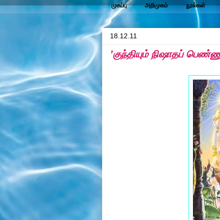
முகப்பு
அறிமுகம்
நூல்கள்
18.12.11
’குந்தியும் நிஷாதப் பெண்ணு