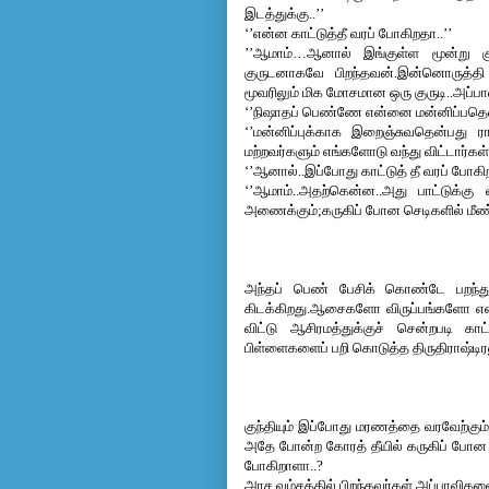
இடத்துக்கு..’’
‘’என்ன காட்டுத்தீ வரப் போகிறதா..’’
’’ஆமாம்…ஆனால் இங்குள்ள மூன்று குர
குருடனாகவே பிறந்தவன்.இன்னொருத்த
மூவரிலும் மிக மோசமான ஒரு குருடி..அப்பாவ
‘’நிஷாதப் பெண்ணே என்னை மன்னிப்பதெ
‘’மன்னிப்புக்காக இறைஞ்சுவதென்பது ர
மற்றவர்களும் எங்களோடு வந்து விட்டார்கள
‘’ஆனால்..இப்போது காட்டுத் தீ வரப் போகிற
‘’ஆமாம்..அதற்கென்ன..அது பாட்டுக்கு
அணைக்கும்;கருகிப் போன செடிகளில் மீண்டும
அந்தப் பெண் 
பேசிக் கொண்டே 
பறந்
கிடக்கிறது.ஆசைகளோ விருப்பங்களோ எ
விட்டு ஆசிரமத்துக்குச் சென்றபடி காட
பிள்ளைகளைப் பறி கொடுத்த 
திருதிராஷ்டிர
குந்தியும் இப்போது மரணத்தை வரவேற்கும் 
அதே போன்ற கோரத் தீயில் கருகிப் போன 
போகிறாளா..?
அரச வம்சத்தில் பிறந்தவர்கள் அப்பாவிகளை