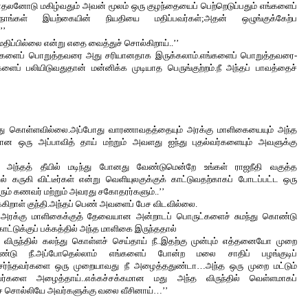
காதலனோடு மகிழ்வதும் அவன் மூலம் ஒரு குழந்தையைப் பெற்றெடுப்பதும் எங்களைப் 
ங்கள் இயற்கையின் நியதியை மதிப்பவர்கள்;அதன் ஒழுங்குக்கேற்ப 
’’
ம் மதிப்பில்லை என்று எதை வைத்துச் சொல்கிறாய்..’’
திகளைப் பொறுத்தவரை அது சரியானதாக இருக்கலாம்.எங்களைப் பொறுத்தவரை-
ைப் பலியிடுவதுதான் மன்னிக்க முடியாத பெருங்குற்றம்.நீ அந்தப் பாவத்தைச் 
ந்து கொள்ளவில்லை.அப்போது வாரணாவதத்தையும் அரக்கு மாளிகையையும் அந்த 
போன ஒரு அப்பாவித் தாய் மற்றும் அவளது ஐந்து புதல்வர்களையும் 
அவளுக்கு 
 அந்தத் தீயில் மடிந்து போனது வேண்டுமென்றே உங்கள் ராஜநீதி வகுத்த 
யில் கருகி விட்டீர்கள் என்று வெளியுலகுக்குக் காட்டுவதற்காகப் போடப்பட்ட ஒரு 
ும் கணவர் மற்றும் அவரது சகோதரர்களும்..’’
கிறாள் குந்தி.அந்தப் பெண் அவளைப் பேச விடவில்லை.
் அரக்கு மாளிகைக்குத் தேவையான அன்றாடப் பொருட்களைச் சுமந்து கொண்டு 
ாட்டுக்குப் பக்கத்தில் அந்த மாளிகை இருந்ததால் 
ுந்தில் கலந்து கொள்ளச் செய்தாய் நீ..இதற்கு முன்பும் எத்தனையோ முறை 
ுண்டு நீ.அப்போதெல்லாம் எங்களைப் போன்ற மலை சாதிப் பழங்குடிப் 
ேர்ந்தவர்களை ஒரு முறையாவது நீ அழைத்ததுண்டா…அந்த ஒரு முறை மட்டும் 
ர்களை அழைத்தாய்..எக்கச்சக்கமான மது அந்த விருந்தில் வெள்ளமாகப் 
ிச் சொல்லியே அவர்களுக்கு வலை வீசினாய்…’’