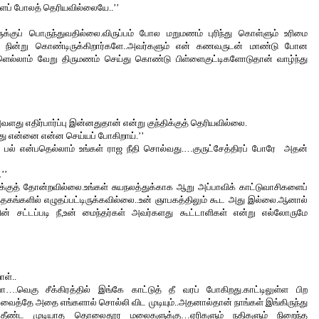
ைப் போலத் தெரியவில்லையே..’’
ுக்குப் பொருந்துவதில்லை.விருப்பம் போல மறுமணம் புரிந்து கொள்ளும் உரிமை 
ி நின்று கொண்டிருக்கிறார்களே..அவர்களும் என் கணவருடன் மாண்டு போன 
ல்லாம் வேறு திருமணம் செய்து கொண்டு பிள்ளைகுட்டிகளோடுதான் வாழ்ந்து 
ு எதிர்பார்ப்பு இன்னதுதான் என்று குந்திக்குத் தெரியவில்லை.
ோது என்னை என்ன செய்யப் போகிறாய்.’’
 பல் என்பதெல்லாம் உங்கள் ராஜ நீதி சொல்வது.…குருட்சேத்திரப் போரே  அதன் 
’’
க்கு
த் தோன்றவில்லை.உங்கள் சுயநலத்துக்காக ஆறு அப்பாவிக் காட்டுவாசிகளைப் 
்தகங்களில் எழுதப்பட்டிருக்கவில்லை..உன் ஞாபகத்திலும் கூட 
அது 
இல்லை.ஆனால் 
 சட்டப்படி நீ,உன் மைந்தர்கள் அவர்களது கூட்டாளிகள் என்று எல்லோருமே 
ாள்..
ா….வெகு சீக்கிரத்தில் இங்கே காட்டுத் தீ வரப் போகிறது.காட்டிலுள்ள பிற 
வைத்தே அதை எங்களால் சொல்லி விட முடியும்..அதனால்தான் நாங்கள் இங்கிருந்து 
ீ தீண்ட முடியாத தொலைதூர மலைகளுக்கு…ஏரிகளும் நதிகளும் நிறைந்த 