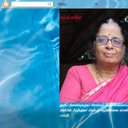
எம்.ஏ.சுசீலா
துன்ப நினைவுகளும் சோர்வும் பயமுமெல்லாம்
அன்பில் அழியுமடீ! அன்புக் கழிவில்லை காண
-பாரதி