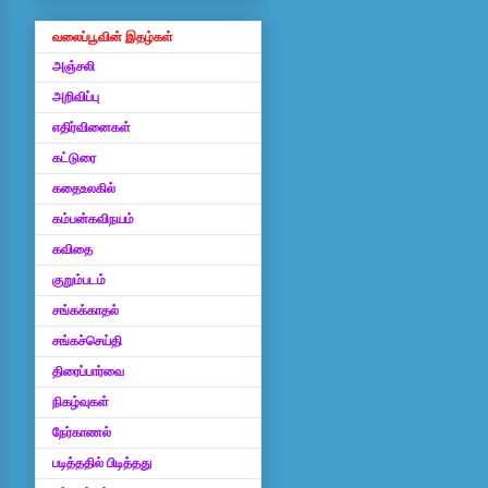
வலைப்பூவின் இதழ்கள்
அஞ்சலி
அறிவிப்பு
எதிர்வினைகள்
கட்டுரை
கதைஉலகில்
கம்பன்கவிநயம்
கவிதை
குறும்படம்
சங்கக்காதல்
சங்கச்செய்தி
திரைப்பார்வை
நிகழ்வுகள்
நேர்காணல்
படித்ததில் பிடித்தது