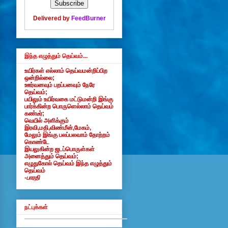
Delivered by
FeedBurner
இந்த எழுத்தும் தெய்வம்...
உயிர்கள் எல்லாம் தெய்வமன்றிப்பிற
ஒன்றில்லை;
ஊர்வனவும் பறப்பனவும் நேரே
தெய்வம்;
பயிலும் உயிர்வகை மட்டுமன்றி இங்கு
பார்க்கின்ற பொருளெல்லாம் தெய்வம்
கண்டீர்;
வெயில் அளிக்கும்
இரவி,மதி,விண்மீன்,மேகம்,
மேலும் இங்கு பலப்பலவாம் தோற்றம்
கொண்டே
இயலுகின்ற ஜடப்பொருள்கள்
அனைத்தும் தெய்வம்;
எழுதுகோல் தெய்வம் இந்த எழுத்தும்
தெய்வம்
-பாரதி
நட்புக்கள்