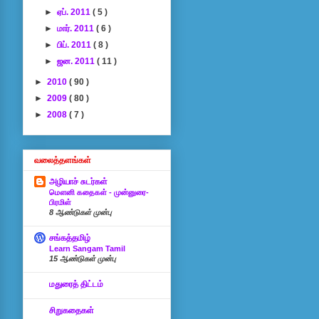
►
ஏப். 2011
( 5 )
►
மார். 2011
( 6 )
►
பிப். 2011
( 8 )
►
ஜன. 2011
( 11 )
►
2010
( 90 )
►
2009
( 80 )
►
2008
( 7 )
வலைத்தளங்கள்
அழியாச் சுடர்கள்
மௌனி கதைகள் - முன்னுரை-
பிரமிள்
8 ஆண்டுகள் முன்பு
சங்கத்தமிழ்
Learn Sangam Tamil
15 ஆண்டுகள் முன்பு
மதுரைத் திட்டம்
சிறுகதைகள்