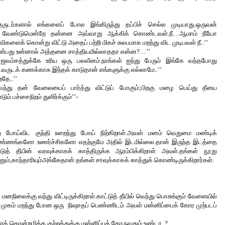
ுடர்களால் எங்களைப் போல இங்கிருந்து தப்பிச் செல்ல முடியாது.ஒருவன் 
ி வேண்டுமென்றே தன்னை அவ்வாறு ஆக்கிக் கொண்டவள்.நீ…ஆமாம் நீயோ 
ிகளைக் கொன்று விட்டு அதைப் பற்றி மிகச் சுலபமாக மறந்து விட முடிபவள் நீ..’’
ன்பது உன்னால் அத்தனை சாத்தியமில்லாததா என்ன?…’’
ாஜவம்சத்துக்கே உரிய ஒரு பலவீனம்.நாங்கள் ஐந்து பேரும் இங்கே வந்தபோது 
்.வருடக் கணக்காக இந்தக் காடுதான் எங்களுக்கு எல்லாமே..’’
தே..’’
 வந்து தன் வேலையைப் பார்த்து விட்டுப் போகும்;பிறகு மழை பெய்து தீயை 
் பச்சைநிறம் துளிர்க்கும்’’-
து போய்விட குந்தி உறைந்து போய் நிற்கிறாள்.அவள் மனம் வெறுமை மண்டிக் 
ண்ணங்களோ உணர்ச்சிகளோ எதற்குமே அதில் இடமில்லை.
தான் இருந்த இடத்தை 
்டுத் தீயின் வரவுக்காகக் காத்திருக்க ஆரம்பிக்கிறாள் அவள்.தங்கள் நூறு 
னும்,காந்தாரியும்
அங்கேதான் தங்கள் சாவுக்காகக் காத்துக் கொண்டிருக்கிறார்கள்.
மனநிலைக்கு வந்து விட்டிருக்கிறாள்.
காட்டுத் தீயில் வெந்து பொசுங்கும் வேளையில் 
முகம் மறந்து போன ஒரு  நிஷாதப் பெண்ணிடம் அவள் மன்னிப்பைக் கோர முற்படப் 
க் கொன்றழித்த குற்றத்துக்கு மன்னிப்புக் கோருவதும் உண்டா..?