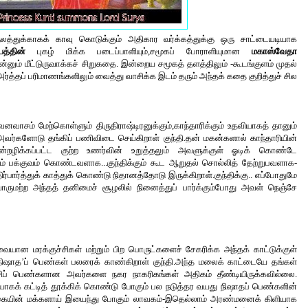
லத்துக்காகக் காவு கொடுக்கும் அதிகார வர்க்கத்துக்கு ஒரு சாட்டையடியாக 
யத்தின் 
புகழ் மிக்க படைப்பாளியும்,சமூகப் போராளியுமான 
மகாஸ்வேதா 
ன்னும் 
மீட்டுருவாக்கச் சிறுகதை. 
இன்றைய சமூகத் தளத்திலும் -கூடங்குளம் முதல் 
த்தப் பரிமாணங்களிலும் வைத்து வாசிக்க இடம் தரும் அந்தக் கதை குறித்துச் சில 
தவனவாசம் மேற்கொள்ளும் திருதிராஷ்டிரனுக்கும்,காந்தாரிக்கும் உதவியாகத் தானும் 
அவர்களோடு தங்கிப் பணிவிடை செய்கிறாள் குந்தி.தன் மகன்களால் காந்தாரியின் 
ழிக்கப்பட்ட குற்ற உணர்வின் உறுத்தலும் அவளுக்குள் ஓடிக் கொண்டே 
ம் பக்குவம் கொண்டவளாக...குந்திக்கும் கூட ஆறுதல் சொல்லித் தேற்றுபவளாக-
ர்த்துக் காத்துக் கொண்டு நிதானத்தோடு இருக்கிறாள்.குந்திக்கு.. எப்போதுமே 
ருமற்ற அந்தத் தனிமைச் சூழலில் நினைத்துப் பார்க்கும்போது அவள் நெஞ்சே 
ையான மரக்குச்சிகள் மற்றும் பிற பொருட்களைச் சேகரிக்க அந்தக் காட்டுக்குள் 
நிஷாத’ப் பெண்கள் பலரைக் காண்கிறாள் குந்தி.அந்த மலைக் காட்டையே தங்கள் 
வாசிப் பெண்களான அவர்களை 
நகர நாகரிகங்கள் அதிகம் தீண்டியிருக்கவில்லை.
ாகக் கட்டித் தூக்கிக் கொண்டு போகும் பல நடுத்தர வயது 
நிஷாதப்
 பெண்களின் 
ையின்
மக்களாய்
இயைந்து
போகும்
லாவகம்
-
இதெல்லாம்
அரண்மனைக்
கிளியாக