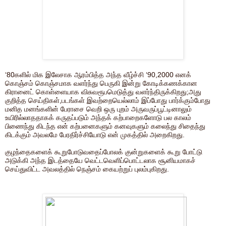
‘80களில் மிக இலேசாக ஆரம்பித்த அந்த வீழ்ச்சி ‘90,2000 எனக்
கொஞ்சம் கொஞ்சமாக வளர்ந்து பெருகி இன்று கோடிக்கணக்கான
கிரானைட் கொள்ளையாக விசுவரூபமெடுத்து வளர்ந்திருக்கிறது;அது
குறித்த செய்திகள்,படங்கள் இவற்றையெல்லாம் இப்போது பார்க்கும்போது
மனித மனங்களின் பேராசை வெறி ஒரு புறம் அருவருப்பூட்டினாலும்
உயிரில்லாததாகக் கருதப்படும் அந்தக் கற்பாறைகளோடு பல காலம்
பிணைந்து கிடந்த என் கற்பனைகளும் கனவுகளும் கலைந்து சிதைந்து
கிடக்கும் அவலமே பேரதிர்ச்சியோடு என் முகத்தில் அறைகிறது.
குழந்தைகளைக் கூறுபோடுவதைப்போலக் குன்றுகளைக் கூறு போட்டு
அடுக்கி அந்த இடத்தையே வெட்டவெளிப்பொட்டலாக சூனியமாகச்
செய்துவிட்ட அவலத்தில் நெஞ்சம் கையற்றுப் புலம்புகிறது.