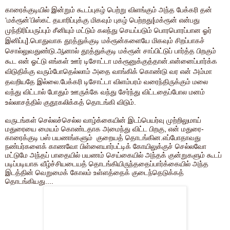
காரைக்குடியில் இன்றும் கூடப்புகழ் பெற்று விளங்கும் அந்த பேக்கரி தன்
‘மக்ரூன்’பிஸ்கட் தயாரிப்புக்கு மிகவும் புகழ் பெற்றது[மக்ரூன் என்பது
முந்திரிப்பருப்பும் சீனியும் மட்டும் கலந்து செயப்படும் பொரபொரப்பான ஓர்
இனிப்பு].பொதுவாக தூத்துக்குடி மக்ரூன்களையே மிகவும் சிறப்பாகச்
சொல்லுவதுண்டு.ஆனால் தூத்துக்குடி மக்ரூன் சாப்பிட்டுப் பார்த்த பிறகும்
கூட என் ஓட்டு எங்கள் ஊர் டிசோட்டா மக்ரூனுக்குத்தான்.என்னைப்பார்க்க
விடுதிக்கு வரும்போதெல்லாம் அதை வாங்கிக் கொண்டு வர என் அம்மா
தவறியதே இல்லை.பேக்கரி டிசோட்டா விளம்பரம் வரைந்திருக்கும் மலை
வந்து விட்டால் போதும் ஊருக்கே வந்து சேர்ந்து விட்டதைப்போல மனம்
உல்லாசத்தில் குதூகலிக்கத் தொடங்கி விடும்.
வருடங்கள் செல்லச்செல்ல வாழ்க்கையின் இடப்பெயர்வு முற்றிலுமாய்
மதுரையை மையம் கொண்டதாக அமைந்து விட்ட பிறகு, என் மதுரை-
காரைக்குடி பஸ் பயணங்களும் குறையத் தொடங்கின.எப்போதாவது
நண்பர்களைக் காணவோ பிள்ளையார்பட்டிக் கோயிலுக்குச் செல்லவோ
மட்டுமே அந்தப் பாதையில் பயணம் செய்கையில் அந்தக் குன்றுகளும் கூடப்
படிப்படியாக வீழ்ச்சியடையத் தொடங்கியிருந்ததைப்பார்க்கையில் அந்த
இடத்தின் வெறுமைக் கோலம் உள்ளத்தைக் குடைந்தெடுக்கத்
தொடங்கியது....