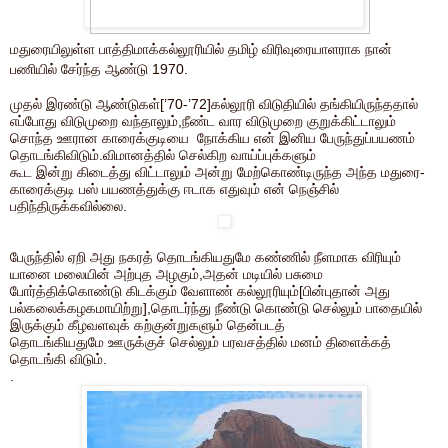
மதுரையிலுள்ள பாத்திமாக்கல்லூரியில் தமிழ் விரிவுரையாளராக நான்
பணியில் சேர்ந்த ஆண்டு 1970.
முதல் இரண்டு ஆண்டுகள்[’70-’72]கல்லூரி விடுதியில் தங்கியிருந்ததால்
எப்போது விடுமுறை வந்தாலும்,நீண்ட வார விடுமுறை குறுக்கிட்டாலும்
சொந்த ஊரான காரைக்குடியை நோக்கிய என் இனிய பேருந்துப்பயணம்
தொடங்கிவிடும்.விமானத்தில் செல்கிற வாய்ப்புக்களும்
கூட
இன்று
கிடைத்து விட்டாலும் அன்று மேற்கொண்டிருந்த அந்த மதுரை-
காரைக்குடி பஸ் பயணத்துக்கு ஈடாக எதுவும் என் நெஞ்சில்
பதிந்திருக்கவில்லை.
பேருந்தில் ஏறி அது நகரத் தொடங்கியதுமே கண்ணில் நீளமாக விரியும்
யானை மலையின் அற்புத அழகும்,அதன் மடியில் பசுமை
போர்த்திக்கொண்டு கிடக்கும் வேளாண் கல்லூரியும்[பின்புதான் அது
பல்கலைக்கழகமாயிற்று],தொடர்ந்து நீண்டு கொண்டு செல்லும் பாதையில்
இருக்கும் கீழவளவுக் கற்குன்றுகளும்
தென்படத்
தொடங்கியதுமே
ஊருக்குச் செல்லும் பரவசத்தில் மனம் திளைக்கத்
தொடங்கி விடும்.
.